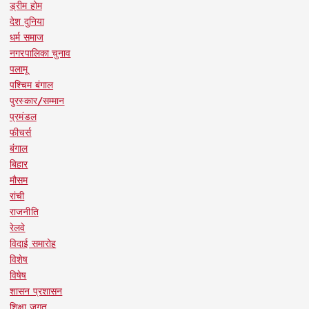
ड्रीम होम
देश दुनिया
धर्म समाज
नगरपालिका चुनाव
पलामू
पश्चिम बंगाल
पुरस्कार/सम्मान
प्रमंडल
फीचर्स
बंगाल
बिहार
मौसम
रांची
राजनीति
रेलवे
विदाई समारोह
विशेष
विषेष
शासन प्रशासन
शिक्षा जगत