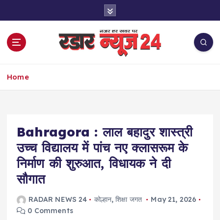
S
k
i
p
t
o
नज़र हर खबर पर
c
Home
o
n
t
e
Bahragora : लाल बहादुर शास्त्री
n
t
उच्च विद्यालय में पांच नए क्लासरूम के
निर्माण की शुरुआत, विधायक ने दी
सौगात
RADAR NEWS 24
कोल्हान
,
शिक्षा जगत
May 21, 2026
0 Comments