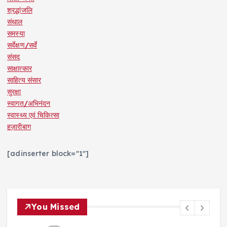
श्रद्धांजलि
संथाल
समस्या
सर्वेक्षण/सर्वे
संसद
साक्षात्कार
साहित्य संसार
सुरक्षा
स्वागत/अभिनंदन
स्वास्थ्य एवं चिकित्सा
हज़ारीबाग
[adinserter block="1"]
You Missed