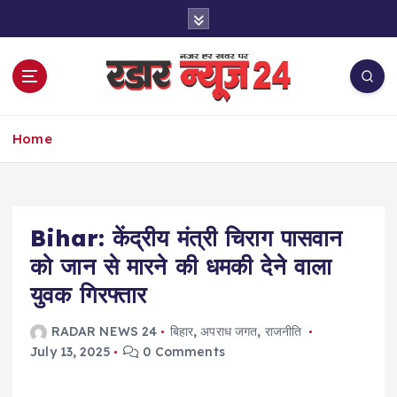
S
k
i
p
t
o
नज़र हर खबर पर
c
Home
o
n
t
e
Bihar: केंद्रीय मंत्री चिराग पासवान
n
t
को जान से मारने की धमकी देने वाला
युवक गिरफ्तार
RADAR NEWS 24
बिहार
,
अपराध जगत
,
राजनीति
July 13, 2025
0 Comments