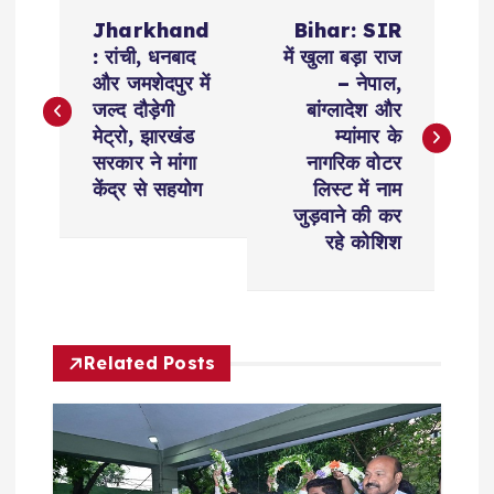
P
Jharkhand
Bihar: SIR
o
: रांची, धनबाद
में खुला बड़ा राज
और जमशेदपुर में
– नेपाल,
s
जल्द दौड़ेगी
बांग्लादेश और
मेट्रो, झारखंड
म्यांमार के
t
सरकार ने मांगा
नागरिक वोटर
केंद्र से सहयोग
लिस्ट में नाम
n
जुड़वाने की कर
रहे कोशिश
a
v
Related Posts
i
g