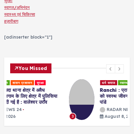
सुरक्षा
स्वागत/अभिनंदन
स्वास्थ्य एवं चिकित्सा
हज़ारीबाग
[adinserter block="1"]
You Missed
धर्म समाज
स्वास्थ्य एवं चिकित्सा
Ranchi : प्राकृतिक चिकित्सा के जरिए मरीजों
को स्वस्थ जीवन की राह दिखा रहीं डॉ. अरवशी
पांडे
RADAR NEWS 24
August 8, 2026
3