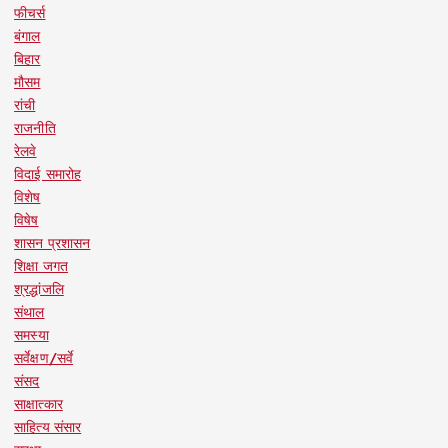
फीचर्स
बंगाल
बिहार
मौसम
रांची
राजनीति
रेलवे
विदाई समारोह
विशेष
विषेष
शासन प्रशासन
शिक्षा जगत
श्रद्धांजलि
संथाल
समस्या
सर्वेक्षण/सर्वे
संसद
साक्षात्कार
साहित्य संसार