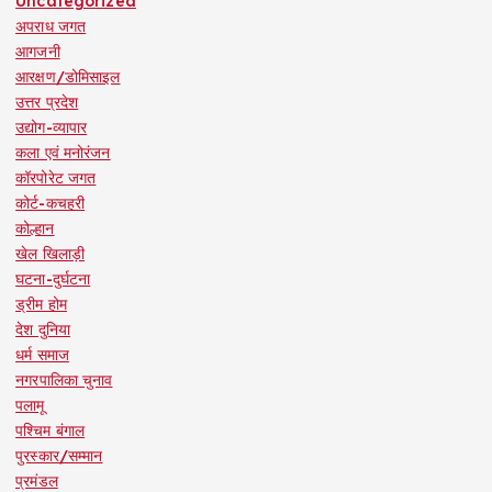
Uncategorized
अपराध जगत
आगजनी
आरक्षण/डोमिसाइल
उत्तर प्रदेश
उद्योग-व्यापार
कला एवं मनोरंजन
कॉरपोरेट जगत
कोर्ट-कचहरी
कोल्हान
खेल खिलाड़ी
घटना-दुर्घटना
ड्रीम होम
देश दुनिया
धर्म समाज
नगरपालिका चुनाव
पलामू
पश्चिम बंगाल
पुरस्कार/सम्मान
प्रमंडल