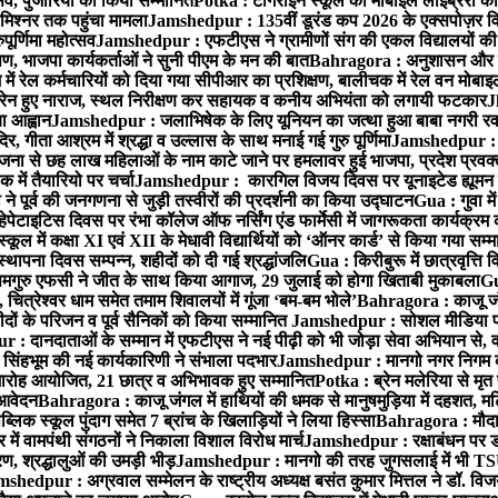
्सव, पुजारियों को किया सम्मानित
Potka : टांगराईन स्कूल की मोबाइल लाइब्रेरी को
मिश्नर तक पहुंचा मामला
Jamshedpur : 135वीं डूरंड कप 2026 के एक्सपोज़र विजिट म
ूर्णिमा महोत्सव
Jamshedpur : एफटीएस ने ग्रामीणों संग की एकल विद्यालयों की गुण
पण, भाजपा कार्यकर्ताओं ने सुनी पीएम के मन की बात
Bahragora : अनुशासन और प्र
ें रेल कर्मचारियों को दिया गया सीपीआर का प्रशिक्षण, बालीचक में रेल वन मोबा
सोरेन हुए नाराज, स्थल निरीक्षण कर सहायक व कनीय अभियंता को लगायी फटकार
J
ा आह्वान
Jamshedpur : जलाभिषेक के लिए यूनियन का जत्था हुआ बाबा नगरी रव
र, गीता आश्रम में श्रद्धा व उल्लास के साथ मनाई गई गुरु पूर्णिमा
Jamshedpur : बा
ना से छह लाख महिलाओं के नाम काटे जाने पर हमलावर हुई भाजपा, प्रदेश प्रवक्त
में तैयारियो पर चर्चा
Jamshedpur : कारगिल विजय दिवस पर यूनाइटेड ह्यूमन रा
पूर्व की जनगणना से जुड़ी तस्वीरों की प्रदर्शनी का किया उद्घाटन
Gua : गुवा म
हेपेटाइटिस दिवस पर रंभा कॉलेज ऑफ नर्सिंग एंड फार्मेसी में जागरूकता कार्यक्
ूल में कक्षा XI एवं XII के मेधावी विद्यार्थियों को ‘ऑनर कार्ड’ से किया गया सम्
्थापना दिवस सम्पन्न, शहीदों को दी गई श्रद्धांजलि
Gua : किरीबुरू में छात्रवृत्ति
समगुरु एफसी ने जीत के साथ किया आगाज, 29 जुलाई को होगा खिताबी मुकाबला
Gu
त्रेश्वर धाम समेत तमाम शिवालयों में गूंजा ‘बम-बम भोले’
Bahragora : काजू जंगल
ों के परिजन व पूर्व सैनिकों को किया सम्मानित
Jamshedpur : सोशल मीडिया पर
: दानदाताओं के सम्मान में एफटीएस ने नई पीढ़ी को भी जोड़ा सेवा अभियान से, वर्
सिंहभूम की नई कार्यकारिणी ने संभाला पदभार
Jamshedpur : मानगो नगर निगम की 
मारोह आयोजित, 21 छात्र व अभिभावक हुए सम्मानित
Potka : ब्रेन मलेरिया से मृत 
 आवेदन
Bahragora : काजू जंगल में हाथियों की धमक से मानुषमुड़िया में दहशत, म
िक स्कूल पुंदाग समेत 7 ब्रांच के खिलाड़ियों ने लिया हिस्सा
Bahragora : मौदा म
में वामपंथी संगठनों ने निकाला विशाल विरोध मार्च
Jamshedpur : रक्षाबंधन पर ड
, श्रद्धालुओं की उमड़ी भीड़
Jamshedpur : मानगो की तरह जुगसलाई में भी TS
shedpur : अग्रवाल सम्मेलन के राष्ट्रीय अध्यक्ष बसंत कुमार मित्तल ने डॉ. विजय