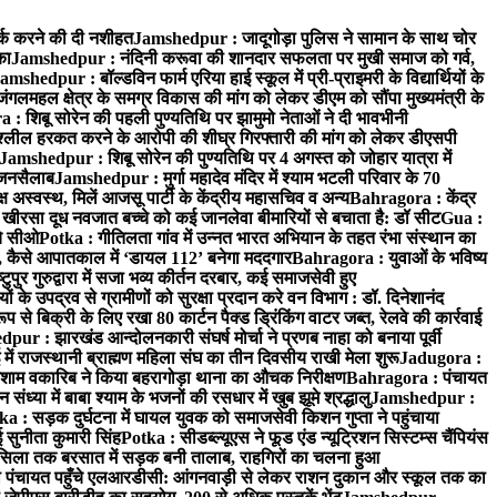
्क करने की दी नशीहत
Jamshedpur : जादूगोड़ा पुलिस ने सामान के साथ चोर
का
Jamshedpur : नंदिनी करूवा की शानदार सफलता पर मुखी समाज को गर्व,
amshedpur : बॉल्डविन फार्म एरिया हाई स्कूल में प्री-प्राइमरी के विद्यार्थियों के
लमहल क्षेत्र के समग्र विकास की मांग को लेकर डीएम को सौंपा मुख्यमंत्री के
: शिबू सोरेन की पहली पुण्यतिथि पर झामुमो नेताओं ने दी भावभीनी
अश्लील हरकत करने के आरोपी की शीघ्र गिरफ्तारी की मांग को लेकर डीएसपी
Jamshedpur : शिबू सोरेन की पुण्यतिथि पर 4 अगस्त को जोहार यात्रा में
ा जनसैलाब
Jamshedpur : मुर्गा महादेव मंदिर में श्याम भटली परिवार के 70
 अस्वस्थ, मिलें आजसू पार्टी के केंद्रीय महासचिव व अन्य
Bahragora : केंद्र
: खीरसा दूध नवजात बच्चे को कई जानलेवा बीमारियों से बचाता है: डॉ सीट
Gua :
चे सीओ
Potka : गीतिलता गांव में उन्नत भारत अभियान के तहत रंभा संस्थान का
 कैसे आपातकाल में ‘डायल 112’ बनेगा मददगार
Bahragora : युवाओं के भविष्य
ुपुर गुरुद्वारा में सजा भव्य कीर्तन दरबार, कई समाजसेवी हुए
के उपद्रव से ग्रामीणों को सुरक्षा प्रदान करे वन विभाग : डॉ. दिनेशानंद
 से बिक्री के लिए रखा 80 कार्टन पैक्ड ड्रिंकिंग वाटर जब्त, रेलवे की कार्रवाई
ur : झारखंड आन्दोलनकारी संघर्ष मोर्चा ने प्रणब नाहा को बनाया पूर्वी
 राजस्थानी ब्राह्मण महिला संघ का तीन दिवसीय राखी मेला शुरू
Jadugora :
ाम वकारिब ने किया बहरागोड़ा थाना का औचक निरीक्षण
Bahragora : पंचायत
्या में बाबा श्याम के भजनों की रसधार में खुब झूमे श्रद्धालु
Jamshedpur :
a : सड़क दुर्घटना में घायल युवक को समाजसेवी किशन गुप्ता ने पहुंचाया
 सुनीता कुमारी सिंह
Potka : सीडब्ल्यूएस ने फूड एंड न्यूट्रिशन सिस्टम्स चैंपियंस
सिला तक बरसात में सड़क बनी तालाब, राहगिरों का चलना हुआ
ा पंचायत पहुँचे एलआरडीसी: आंगनवाड़ी से लेकर राशन दुकान और स्कूल तक का