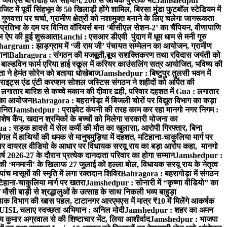
 जेपीएस बारीडीह का सहयोग, 200 से अधिक पुस्तकें भेंट
Jamshedpur
ें पूर्वी सिंहभूम के 50 खिलाड़ी होंगे शामिल, बिरसा मुंडा फुटबॉल स्टेडियम में
वत्ता पर चर्चा, ग्रामीण क्षेत्रों को नशामुक्त बनाने के लिए चलेगा जागरूकता
तिभा के दम पर विनित वॉरियर्स बना ‘बीसीएल सेशन-2’ का चैंपियन, वीणापाणि
इल ऐप की हुई शुरूआत
Ranchi : एसआर डीएवी पुंदाग में धूम धाम से मनी गुरु
hargram : झाड़ग्राम में ‘जी राम जी’ पंचायत सम्मेलन का आयोजन, ग्रामीण
ाना
Bahragora : संगठन की मजबूती,बूथ सशक्तिकरण तथा रविदास जयंती को
ल्डविन फार्म एरिया हाई स्कूल में करियर काउंसलिंग सत्र आयोजित, भविष्य की
ा ने हेमंत सोरेन को बताया धोखेबाज
Jamshedpur : बिष्टुपुर तुलसी भवन में
इट्स एंड एंटी करप्शन सोशल जस्टिस संगठन ने शहीदों को अर्पित की
ें लगातार बारिश से कच्चे मकान की दीवार ढही, परिवार दहशत में
Gua : लगातार
रम का आयोजन
Bahragora : बहरागोड़ा में बिजली चोरों पर विद्युत विभाग का कड़ा
मानित
Jamshedpur : प्राइवेट कंपनी की तरह काम कर रहा मानगो नगर निगम :
 विशेष कैंप, खदान श्रमिकों के बच्चों को मिलेगा सरकारी योजना का
a : सड़क हादसे में सेल कर्मी की मौत का खुलासा, आरोपी गिरफ्तार, बिना
 में हाथियों की धमक से मानुषमुड़िया में दहशत, मटिहाना-चाकुलिया मार्ग पर
 वायरल वीडियो के आधार पर विधायक सरयू राय का बड़ा आरोप कहा, मानगो
ष 2026-27 के दौरान प्रत्येक दानदाता परिवार का होगा सम्मान
Jamshedpur :
‘मनमानी’ के खिलाफ 27 जुलाई को हल्ला बोल, विधायक सरयू राय के नेतृत्व
पांच मासूमों की स्मृति में लगा रक्तदान शिविर
Bahragora : बहरागोड़ा में संगठन
टिहाना-चाकुलिया मार्ग पर खतरा
Jamshedpur : सोनारी में “कृष्णा वीडियो” का
ौसी बाड़ी से श्रद्धालुओं के उत्साह के साथ निकली भव्य बाहुड़ा
ाक विभाग की खास पहल, टाटानगर आरएमएस में मात्र ₹10 में मिलेंगे आकर्षक
UISL चलाए स्वच्छता अभियान : अनिल मोदी
Jamshedpur : शहर का अमन
 कुमार अग्रवाल से की शिष्टाचार भेंट, लिया आशीर्वाद
Jamshedpur : भाजपा