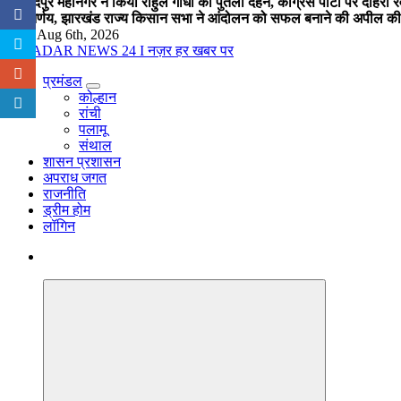
जमशेदपुर महानगर ने किया राहुल गांधी का पुतला दहन, कांग्रेस पार्टी पर दोहर
का निर्णय, झारखंड राज्य किसान सभा ने आंदोलन को सफल बनाने की अपील की
Thu. Aug 6th, 2026
प्रमंडल
नज़र हर खबर पर
कोल्हान
रांची
पलामू
संथाल
शासन प्रशासन
अपराध जगत
राजनीति
ड्रीम होम
लॉगिन