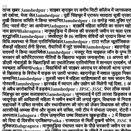
Skip
to
ताजा ख़बर
Jamshedpur : साइबर क्राइम पर करीम सिटी कॉलेज में जागरूकता 
content
को दबोचा, भेजा जेल
Jamshedpur : पूर्वी सिंहभूम में प्रारूप मतदाता सूची प
मुखी विकास समिति ने किया सम्मानित
Jamshedpur : 10 करोड़ नशा-मुक्ति प्रति
लिए ‘मदर्स मीट’ का आयोजन
Jadugora : ब्रह्मर्षि महिला समिति का सावन महोत
नाम ज्ञापन
Bahragora : मानुषमुड़िया में लैम्पस की सरकारी जमीन पर चला प्रशा
श्रद्धांजलि
Jamshedpur : जमशेदपुर के 86 साहित्य सेवियों को प्रदान किया गया ‘भ
विधि-व्यवस्था से मिला प्रतिनिधिमंडल
Jamshedpur : टाटा स्टील जूलॉजिकल पार्क 
सैकड़ों महिलाएं लेंगी हिस्सा, तैयारियों में जुटे समर्थक
Jamshedpur : बहरागोड़ा मे
सदस्यों ने किया जलाभिषेक
Jamshedpur : मजदूर नेता माइकल जॉन के पुण्य ति
सरकार की कॉर्पोरेटपरस्त नीतियों के खिलाफ भड़का जनाक्रोश: 10 अगस्त को 
डीएवी नोवामुंडी के खिलाड़ियों का एथलेटिक्स प्रतियोगिता में शानदार प्रदर्शन,
स्वच्छता अभियान
Potka : विद्यार्थियों को साइबर अपराध पर कोवाली थाना प्रभ
से खिलवाड़ के विरोध में सड़क पर उतरी भाजपा: बहरागोड़ा में मशाल जुलूस नि
सम्मानित
Jamshedpur : तुलसी भवन में महिला साहित्यकारों का भव्य सावन मिलन 
गोस्वामी
Jamshedpur : झारखंड में व्यापार और उद्योग को मिलेगी नई दिशा, 1 अग
से अवैध कारोबारियों में हड़कंप
Jamshedpur : JPSC-JSSC पेपर लीक मामले की
सिंहभूम का मुख्य सलाहकार
Jamshedpur : जुगसलाई में एंटी लारवा छिड़काव की 
जादूगोड़ा की आदिवासी महिला ने जमीन बचाने की लगाई गुहार, विधायक से निरा
सहायकों ने उचित मानदेय और स्थायीकरण की मांग को लेकर विधायक को सौंपा ज
आरसीजेई अध्यक्ष वीना और सुजय बने सचिव, नयी टीम ने संभाला पदभार, रोटरी क
अस्पताल
Jadugora : पीएम उत्क्रमित उच्च विद्यालय खुकड़ाडीह + 2 में विद्यालय
को दिया दो दिवसीय प्रशिक्षण
Potka : राज्यपाल से मिलीं दुखनी सोरेन, JSSC सं
मुश्किल
Bahgragora : मानुषमुड़िया पंचायत भवन के पीछे सरकारी जमीन पर कब्ज