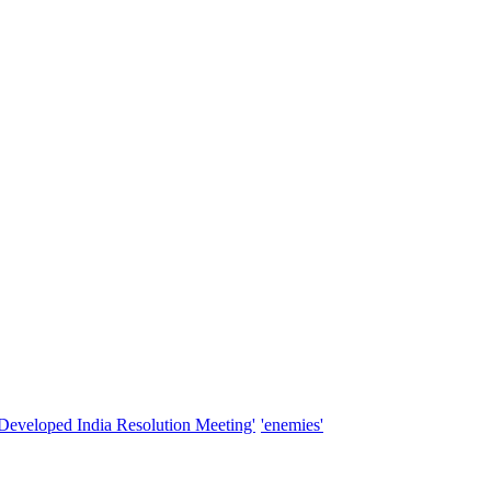
'Developed India Resolution Meeting'
'enemies'