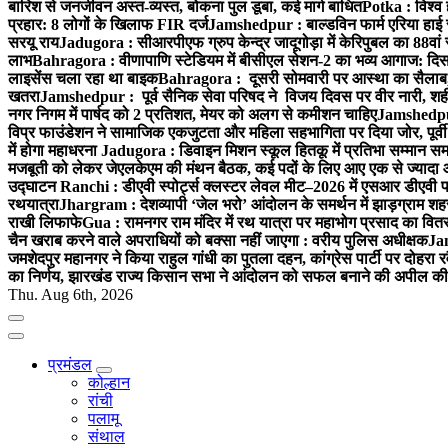
बारिश से जनजीवन अस्त-व्यस्त, बोकना पुल डूबा, कई मार्ग बाधित
Potka : विश्व 
प्रहार: 8 लोगों के खिलाफ FIR दर्ज
Jamshedpur : बाल्डविन फार्म एरिया हाई स्क
सरयू राय
Jadugora : सीआरपीएफ ग्रुप केन्द्र जादूगोड़ा में केरिपुबल का 88वां स
लाभ
Bahragora : वीणापाणि स्टेडियम में बीसीएल सेशन-2 का भव्य आगाज: दि
लाइसेंस चला रहा था बाइक
Bahragora : दूसरी सोमवारी पर आस्था का सैलाब, चि
खतरा
Jamshedpur : पूर्व सैनिक सेवा परिषद ने विजय दिवस पर वीर नारी, शहीद
नगर निगम में पार्षद को 2 प्रतिशत, मेयर को अलग से कमीशन चाहिए
Jamshedpur 
विप्र फाउंडेशन ने सामाजिक एकजुटता और महिला सहभागिता पर दिया जोर, पूर्वी 
में होगा महाधरना
Jadugora : डिवाइन मिशन स्कूल हितकू में प्रतिभा सम्मान स
मजबूती को लेकर जेएलकेएम की मंथन बैठक, कई पदों के लिए आए एक से ज्यादा
उद्घाटन
Ranchi : डीएवी स्पोर्ट्स क्लस्टर लेवल मीट–2026 में एसआर डीएवी पब्ल
रथयात्रा
Jhargram : देशव्यापी ‘जेल भरो’ आंदोलन के समर्थन में झाड़ग्राम शहर 
राखी लिफाफे
Gua : रामनगर राम मंदिर में रथ यात्रा पर महाभोग प्रसाद का वितरण
चैन खराब करने वाले अपराधियों को बक्सा नहीं जाएगा : वरीय पुलिस अधीक्षक
Jam
जमशेदपुर महानगर ने किया राहुल गांधी का पुतला दहन, कांग्रेस पार्टी पर दोहर
का निर्णय, झारखंड राज्य किसान सभा ने आंदोलन को सफल बनाने की अपील की
Thu. Aug 6th, 2026
प्रमंडल
कोल्हान
रांची
पलामू
संथाल