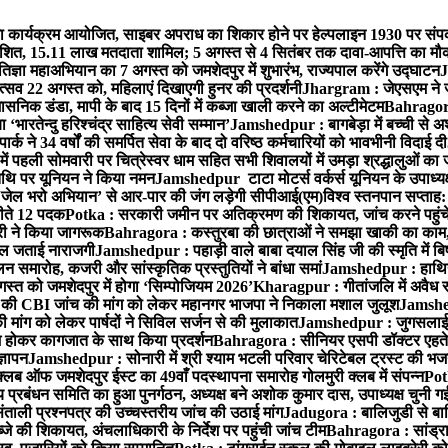
कार्यक्रम आयोजित, साइबर अपराध का शिकार होने पर हेल्पलाइन 1930 पर संपर
्रकाशित, 15.11 लाख मतदाता शामिल; 5 अगस्त से 4 सितंबर तक दावा-आपत्ति का मौ
ज्ञा महाअभियान का 7 अगस्त को जमशेदपुर में शुभारंभ, राज्यपाल करेंगे उद्घाटन
J
्सव 22 अगस्त को, महिलाएं दिखाएगी हुनर की प्रदर्शनी
Jhargram : जेएसएम ने जंग
सनिक डंडा, मापी के बाद 15 दिनों में कब्जा खाली करने का अल्टीमेटम
Bahragora 
ारतेन्दु हरिश्चंद्र साहित्य सेवी सम्मान’
Jamshedpur : बागबेड़ा में बच्ची से 
ने 34 वर्षों की समर्पित सेवा के बाद दो वरिष्ठ कर्मचारियों को भावभीनी विदाई दी
ं पहली सोमवारी पर चित्रेस्वर धाम सहित सभी शिवालयों में उमड़ा श्रद्धालुओं क
थि पर यूनियन ने किया नमन
Jamshedpur टाटा मोटर्स वर्कर्स यूनियन के उपाध्यक्ष
‘जेल भरो अभियान’ से आर-पार की जंग लड़ेगी सीपीआई(एम)
विश्व स्तनपान सप्ताह
 जीते 12 पदक
Potka : सरकारी जमीन पर अतिक्रमण की शिकायत, जांच करने पहुं
ारी ने किया जागरूक
Bahragora : कस्तुरबा की छात्राओं ने समझा खाकी का काम,
काल जताई नाराजगी
Jamshedpur : पहाड़ी वाले बाबा दयाल सिंह जी की स्मृति में बिष्ट
समारोह, कजरी और सांस्कृतिक प्रस्तुतियों ने बांधा समां
Jamshedpur : हाथियों 
स्त को जमशेदपुर में होगा ‘सिम्पोजियम 2026’
Kharagpur : गीतांजलि में अवैध रूप
 CBI जांच की मांग को लेकर महानगर भाजपा ने निकाला मशाल जुलूश
Jamshedp
मांग को लेकर पार्षदों ने सिविल सर्जन से की मुलाकात
Jamshedpur : जुगसलाई में
श होकर कागजात के साथ किया प्रदर्शन
Bahragora : सीनियर एसपी डॉक्टर एहतेश
्ञापन
Jamshedpur : सोनारी में श्री श्याम भटली परिवार चेरिटेबल ट्रस्ट की भजन संध
्लब ऑफ जमशेदपुर ईस्ट का 49वाँ पदस्थापना समारोह गोलमुरी क्लब में संपन्न
Potk
 प्रबंधन समिति का हुआ पुनर्गठन, अध्यक्ष बने अशोक कुमार दास, उपाध्यक्ष चुनी गई
ताली प्रश्नपत्र की उच्चस्तरीय जांच की उठाई मांग
Jadugora : बालिजुडी से बा
े की शिकायत, अंचलाधिकारी के निर्देश पर पहुंची जांच टीम
Bahragora : सांड्र