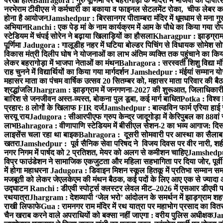
परखा हाल
Bahragora : गुरु पूर्णिमा पर बहरागोड़ा के मंदिरों में भाजपा का दीपोत
नरभेराम टीवीएस ने कर्मचारी का बकाया व फाइनल सेटलमेंट रोका, चीफ लेबर क
होना है आयोजन
Jamshedpur : बिरसानगर पीताम्बरा मंदिर में धूमधाम से मना गुरुप
अभियान
Ranchi : एक पेड़ मां के नाम कार्यक्रम में आम के पौधे का किया गया रो
स्टेडियम में चंपई सोरेन ने बढ़ाया खिलाड़ियों का हौसला
Kharagpur : झाड़ग्राम म
पूर्णिमा
Jadugora : गालूडीह नहर में घटिया बोल्डर पिचिंग से विधायक सोमेश 
विकास मंत्री दिलीप घोष ने योजनाओं का लाभ अंतिम व्यक्ति तक पहुंचाने का किय
लेकर बहरागोड़ा में भाजपा नेताओं का मंथन
Bahragora : सरस्वती शिशु विद्या मंदि
राह चुनने में विद्यार्थियों का किया गया मार्गदर्शन
Jamshedpur : मंईयां सम्मान योज
महासर माता का पंचम वार्षिक उत्सव 20 सितम्बर को, महासर माता परिवार की बैठक 
श्रद्धांजलि
Jhargram : झाड़ग्राम में जनगणना-2027 की शुरूआत, जिलाधिकारी ने 
बारिश से जनजीवन अस्त-व्यस्त, बोकना पुल डूबा, कई मार्ग बाधित
Potka : विश्व 
प्रहार: 8 लोगों के खिलाफ FIR दर्ज
Jamshedpur : बाल्डविन फार्म एरिया हाई स्क
सरयू राय
Jadugora : सीआरपीएफ ग्रुप केन्द्र जादूगोड़ा में केरिपुबल का 88वां स
लाभ
Bahragora : वीणापाणि स्टेडियम में बीसीएल सेशन-2 का भव्य आगाज: दि
लाइसेंस चला रहा था बाइक
Bahragora : दूसरी सोमवारी पर आस्था का सैलाब, चि
खतरा
Jamshedpur : पूर्व सैनिक सेवा परिषद ने विजय दिवस पर वीर नारी, शहीद
नगर निगम में पार्षद को 2 प्रतिशत, मेयर को अलग से कमीशन चाहिए
Jamshedpur 
विप्र फाउंडेशन ने सामाजिक एकजुटता और महिला सहभागिता पर दिया जोर, पूर्वी 
में होगा महाधरना
Jadugora : डिवाइन मिशन स्कूल हितकू में प्रतिभा सम्मान स
मजबूती को लेकर जेएलकेएम की मंथन बैठक, कई पदों के लिए आए एक से ज्यादा
उद्घाटन
Ranchi : डीएवी स्पोर्ट्स क्लस्टर लेवल मीट–2026 में एसआर डीएवी पब्ल
रथयात्रा
Jhargram : देशव्यापी ‘जेल भरो’ आंदोलन के समर्थन में झाड़ग्राम शहर 
राखी लिफाफे
Gua : रामनगर राम मंदिर में रथ यात्रा पर महाभोग प्रसाद का वितरण
चैन खराब करने वाले अपराधियों को बक्सा नहीं जाएगा : वरीय पुलिस अधीक्षक
Jam