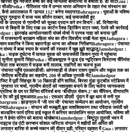
: खीरसा दूध नवजात बच्चे को कई जानलेवा बीमारियों से बचाता है: डॉ सीट
Gua :
चे सीओ
Potka : गीतिलता गांव में उन्नत भारत अभियान के तहत रंभा संस्थान का
 कैसे आपातकाल में ‘डायल 112’ बनेगा मददगार
Bahragora : युवाओं के भविष्य
ुपुर गुरुद्वारा में सजा भव्य कीर्तन दरबार, कई समाजसेवी हुए
के उपद्रव से ग्रामीणों को सुरक्षा प्रदान करे वन विभाग : डॉ. दिनेशानंद
 से बिक्री के लिए रखा 80 कार्टन पैक्ड ड्रिंकिंग वाटर जब्त, रेलवे की कार्रवाई
ur : झारखंड आन्दोलनकारी संघर्ष मोर्चा ने प्रणब नाहा को बनाया पूर्वी
 राजस्थानी ब्राह्मण महिला संघ का तीन दिवसीय राखी मेला शुरू
Jadugora :
ाम वकारिब ने किया बहरागोड़ा थाना का औचक निरीक्षण
Bahragora : पंचायत
्या में बाबा श्याम के भजनों की रसधार में खुब झूमे श्रद्धालु
Jamshedpur :
a : सड़क दुर्घटना में घायल युवक को समाजसेवी किशन गुप्ता ने पहुंचाया
 सुनीता कुमारी सिंह
Potka : सीडब्ल्यूएस ने फूड एंड न्यूट्रिशन सिस्टम्स चैंपियंस
सिला तक बरसात में सड़क बनी तालाब, राहगिरों का चलना हुआ
ा पंचायत पहुँचे एलआरडीसी: आंगनवाड़ी से लेकर राशन दुकान और स्कूल तक का
 जेपीएस बारीडीह का सहयोग, 200 से अधिक पुस्तकें भेंट
Jamshedpur
ें पूर्वी सिंहभूम के 50 खिलाड़ी होंगे शामिल, बिरसा मुंडा फुटबॉल स्टेडियम में
वत्ता पर चर्चा, ग्रामीण क्षेत्रों को नशामुक्त बनाने के लिए चलेगा जागरूकता
तिभा के दम पर विनित वॉरियर्स बना ‘बीसीएल सेशन-2’ का चैंपियन, वीणापाणि
इल ऐप की हुई शुरूआत
Ranchi : एसआर डीएवी पुंदाग में धूम धाम से मनी गुरु
hargram : झाड़ग्राम में ‘जी राम जी’ पंचायत सम्मेलन का आयोजन, ग्रामीण
ाना
Bahragora : संगठन की मजबूती,बूथ सशक्तिकरण तथा रविदास जयंती को
ल्डविन फार्म एरिया हाई स्कूल में करियर काउंसलिंग सत्र आयोजित, भविष्य की
ा ने हेमंत सोरेन को बताया धोखेबाज
Jamshedpur : बिष्टुपुर तुलसी भवन में
इट्स एंड एंटी करप्शन सोशल जस्टिस संगठन ने शहीदों को अर्पित की
ें लगातार बारिश से कच्चे मकान की दीवार ढही, परिवार दहशत में
Gua : लगातार