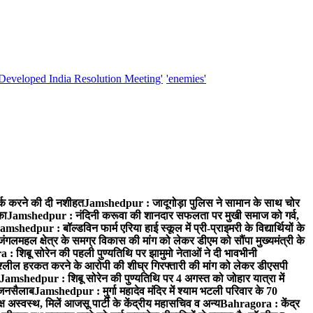
'Developed India Resolution Meeting'
'enemies'
्क करने की दी नशीहत
Jamshedpur : जादूगोड़ा पुलिस ने सामान के साथ चोर
का
Jamshedpur : नंदिनी करूवा की शानदार सफलता पर मुखी समाज को गर्व,
amshedpur : बॉल्डविन फार्म एरिया हाई स्कूल में प्री-प्राइमरी के विद्यार्थियों के
लमहल क्षेत्र के समग्र विकास की मांग को लेकर डीएम को सौंपा मुख्यमंत्री के
: शिबू सोरेन की पहली पुण्यतिथि पर झामुमो नेताओं ने दी भावभीनी
अश्लील हरकत करने के आरोपी की शीघ्र गिरफ्तारी की मांग को लेकर डीएसपी
Jamshedpur : शिबू सोरेन की पुण्यतिथि पर 4 अगस्त को जोहार यात्रा में
ा जनसैलाब
Jamshedpur : मुर्गा महादेव मंदिर में श्याम भटली परिवार के 70
 अस्वस्थ, मिलें आजसू पार्टी के केंद्रीय महासचिव व अन्य
Bahragora : केंद्र