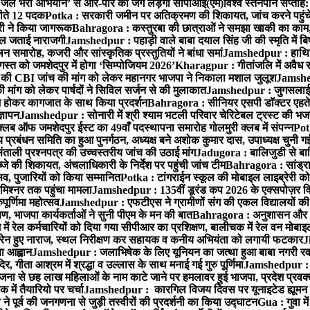
‘जेल भरो अभियान’ से आर-पार की जंग लड़ेगी सीपीआई(एम)
विश्व स्तनपान सप्ताह
 जीते 12 पदक
Potka : सरकारी जमीन पर अतिक्रमण की शिकायत, जांच करने पहुं
ारी ने किया जागरूक
Bahragora : कस्तुरबा की छात्राओं ने समझा खाकी का काम,
काल जताई नाराजगी
Jamshedpur : पहाड़ी वाले बाबा दयाल सिंह जी की स्मृति में बिष्ट
समारोह, कजरी और सांस्कृतिक प्रस्तुतियों ने बांधा समां
Jamshedpur : हाथियों 
स्त को जमशेदपुर में होगा ‘सिम्पोजियम 2026’
Kharagpur : गीतांजलि में अवैध रूप
 CBI जांच की मांग को लेकर महानगर भाजपा ने निकाला मशाल जुलूश
Jamshedp
मांग को लेकर पार्षदों ने सिविल सर्जन से की मुलाकात
Jamshedpur : जुगसलाई में
श होकर कागजात के साथ किया प्रदर्शन
Bahragora : सीनियर एसपी डॉक्टर एहतेश
्ञापन
Jamshedpur : सोनारी में श्री श्याम भटली परिवार चेरिटेबल ट्रस्ट की भजन संध
्लब ऑफ जमशेदपुर ईस्ट का 49वाँ पदस्थापना समारोह गोलमुरी क्लब में संपन्न
Potk
 प्रबंधन समिति का हुआ पुनर्गठन, अध्यक्ष बने अशोक कुमार दास, उपाध्यक्ष चुनी गई
ताली प्रश्नपत्र की उच्चस्तरीय जांच की उठाई मांग
Jadugora : बालिजुडी से बा
े की शिकायत, अंचलाधिकारी के निर्देश पर पहुंची जांच टीम
Bahragora : सांड्र
्सव, पुजारियों को किया सम्मानित
Potka : टांगराईन स्कूल की मोबाइल लाइब्रेरी को
मिश्नर तक पहुंचा मामला
Jamshedpur : 135वीं डूरंड कप 2026 के एक्सपोज़र विजिट म
ूर्णिमा महोत्सव
Jamshedpur : एफटीएस ने ग्रामीणों संग की एकल विद्यालयों की गुण
पण, भाजपा कार्यकर्ताओं ने सुनी पीएम के मन की बात
Bahragora : अनुशासन और प्र
ें रेल कर्मचारियों को दिया गया सीपीआर का प्रशिक्षण, बालीचक में रेल वन मोबा
सोरेन हुए नाराज, स्थल निरीक्षण कर सहायक व कनीय अभियंता को लगायी फटकार
J
ा आह्वान
Jamshedpur : जलाभिषेक के लिए यूनियन का जत्था हुआ बाबा नगरी रव
र, गीता आश्रम में श्रद्धा व उल्लास के साथ मनाई गई गुरु पूर्णिमा
Jamshedpur : बा
ना से छह लाख महिलाओं के नाम काटे जाने पर हमलावर हुई भाजपा, प्रदेश प्रवक्त
में तैयारियो पर चर्चा
Jamshedpur : कारगिल विजय दिवस पर यूनाइटेड ह्यूमन रा
पूर्व की जनगणना से जुड़ी तस्वीरों की प्रदर्शनी का किया उद्घाटन
Gua : गुवा म