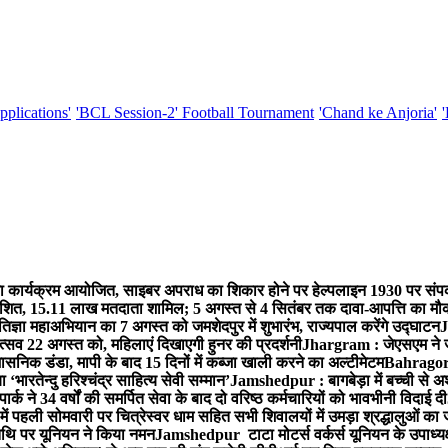
pplications'
'BCL Session-2' Football Tournament
'Chand ke Anjoria'
कार्यक्रम आयोजित, साइबर अपराध का शिकार होने पर हेल्पलाइन 1930 पर संपर
्रकाशित, 15.11 लाख मतदाता शामिल; 5 अगस्त से 4 सितंबर तक दावा-आपत्ति का मौ
ज्ञा महाअभियान का 7 अगस्त को जमशेदपुर में शुभारंभ, राज्यपाल करेंगे उद्घाटन
J
्सव 22 अगस्त को, महिलाएं दिखाएगी हुनर की प्रदर्शनी
Jhargram : जेएसएम ने जंग
सनिक डंडा, मापी के बाद 15 दिनों में कब्जा खाली करने का अल्टीमेटम
Bahragora 
ारतेन्दु हरिश्चंद्र साहित्य सेवी सम्मान’
Jamshedpur : बागबेड़ा में बच्ची से 
ने 34 वर्षों की समर्पित सेवा के बाद दो वरिष्ठ कर्मचारियों को भावभीनी विदाई दी
ं पहली सोमवारी पर चित्रेस्वर धाम सहित सभी शिवालयों में उमड़ा श्रद्धालुओं क
थि पर यूनियन ने किया नमन
Jamshedpur टाटा मोटर्स वर्कर्स यूनियन के उपाध्यक्ष