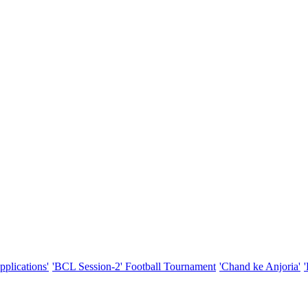
pplications'
'BCL Session-2' Football Tournament
'Chand ke Anjoria'