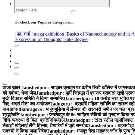
Search
for:
Or check our Popular Categories...
: डॉ. शर्मा
' mega exhibition
'Basics of Nanotechnology and its A
'Expression of Thoughts'
'Fake degree'
ताजा ख़बर
Jamshedpur : साइबर क्राइम पर करीम सिटी कॉलेज में जागरूकता 
को दबोचा, भेजा जेल
Jamshedpur : पूर्वी सिंहभूम में प्रारूप मतदाता सूची प
मुखी विकास समिति ने किया सम्मानित
Jamshedpur : 10 करोड़ नशा-मुक्ति प्रति
लिए ‘मदर्स मीट’ का आयोजन
Jadugora : ब्रह्मर्षि महिला समिति का सावन महोत
नाम ज्ञापन
Bahragora : मानुषमुड़िया में लैम्पस की सरकारी जमीन पर चला प्रशा
श्रद्धांजलि
Jamshedpur : जमशेदपुर के 86 साहित्य सेवियों को प्रदान किया गया ‘भ
विधि-व्यवस्था से मिला प्रतिनिधिमंडल
Jamshedpur : टाटा स्टील जूलॉजिकल पार्क 
सैकड़ों महिलाएं लेंगी हिस्सा, तैयारियों में जुटे समर्थक
Jamshedpur : बहरागोड़ा मे
सदस्यों ने किया जलाभिषेक
Jamshedpur : मजदूर नेता माइकल जॉन के पुण्य ति