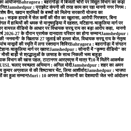
रम का आयोजन
Bahragora : बहरागोड़ा में बिजली चोरों पर विद्युत विभाग का कड़ा
मानित
Jamshedpur : प्राइवेट कंपनी की तरह काम कर रहा मानगो नगर निगम :
 विशेष कैंप, खदान श्रमिकों के बच्चों को मिलेगा सरकारी योजना का
a : सड़क हादसे में सेल कर्मी की मौत का खुलासा, आरोपी गिरफ्तार, बिना
 में हाथियों की धमक से मानुषमुड़िया में दहशत, मटिहाना-चाकुलिया मार्ग पर
 वायरल वीडियो के आधार पर विधायक सरयू राय का बड़ा आरोप कहा, मानगो
ष 2026-27 के दौरान प्रत्येक दानदाता परिवार का होगा सम्मान
Jamshedpur :
‘मनमानी’ के खिलाफ 27 जुलाई को हल्ला बोल, विधायक सरयू राय के नेतृत्व
पांच मासूमों की स्मृति में लगा रक्तदान शिविर
Bahragora : बहरागोड़ा में संगठन
टिहाना-चाकुलिया मार्ग पर खतरा
Jamshedpur : सोनारी में “कृष्णा वीडियो” का
ौसी बाड़ी से श्रद्धालुओं के उत्साह के साथ निकली भव्य बाहुड़ा
ाक विभाग की खास पहल, टाटानगर आरएमएस में मात्र ₹10 में मिलेंगे आकर्षक
UISL चलाए स्वच्छता अभियान : अनिल मोदी
Jamshedpur : शहर का अमन
 कुमार अग्रवाल से की शिष्टाचार भेंट, लिया आशीर्वाद
Jamshedpur : भाजपा
ाओं का हुआ सम्मान
Muri : 10 अगस्त को किसानों का देशव्यापी जेल भरो आंदोलन