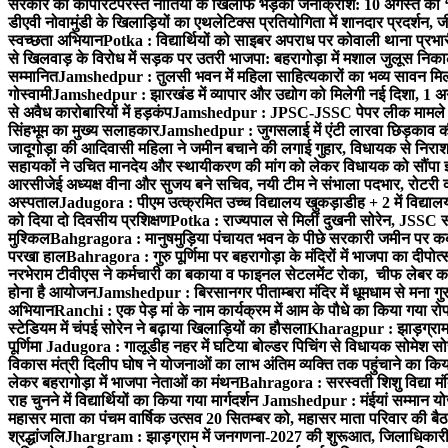
सरकार की कॉर्पोरेटपरस्त नीतियों के खिलाफ भड़का जनाक्रोश: 10 अगस्त को 
डीएवी नोवामुंडी के खिलाड़ियों का एथलेटिक्स प्रतियोगिता में शानदार प्रदर्शन,
स्वच्छता अभियान
Potka : विद्यार्थियों को साइबर अपराध पर कोवाली थाना प्रभ
से खिलवाड़ के विरोध में सड़क पर उतरी भाजपा: बहरागोड़ा में मशाल जुलूस नि
सम्मानित
Jamshedpur : तुलसी भवन में महिला साहित्यकारों का भव्य सावन मिलन 
गोस्वामी
Jamshedpur : झारखंड में व्यापार और उद्योग को मिलेगी नई दिशा, 1 अग
से अवैध कारोबारियों में हड़कंप
Jamshedpur : JPSC-JSSC पेपर लीक मामले की
सिंहभूम का मुख्य सलाहकार
Jamshedpur : जुगसलाई में एंटी लारवा छिड़काव की 
जादूगोड़ा की आदिवासी महिला ने जमीन बचाने की लगाई गुहार, विधायक से निरा
सहायकों ने उचित मानदेय और स्थायीकरण की मांग को लेकर विधायक को सौंपा ज
आरसीजेई अध्यक्ष वीना और सुजय बने सचिव, नयी टीम ने संभाला पदभार, रोटरी क
अस्पताल
Jadugora : पीएम उत्क्रमित उच्च विद्यालय खुकड़ाडीह + 2 में विद्यालय
को दिया दो दिवसीय प्रशिक्षण
Potka : राज्यपाल से मिलीं दुखनी सोरेन, JSSC सं
मुश्किल
Bahgragora : मानुषमुड़िया पंचायत भवन के पीछे सरकारी जमीन पर कब्ज
परखा हाल
Bahragora : गुरु पूर्णिमा पर बहरागोड़ा के मंदिरों में भाजपा का दीपोत
नरभेराम टीवीएस ने कर्मचारी का बकाया व फाइनल सेटलमेंट रोका, चीफ लेबर क
होना है आयोजन
Jamshedpur : बिरसानगर पीताम्बरा मंदिर में धूमधाम से मना गुरुप
अभियान
Ranchi : एक पेड़ मां के नाम कार्यक्रम में आम के पौधे का किया गया रो
स्टेडियम में चंपई सोरेन ने बढ़ाया खिलाड़ियों का हौसला
Kharagpur : झाड़ग्राम म
पूर्णिमा
Jadugora : गालूडीह नहर में घटिया बोल्डर पिचिंग से विधायक सोमेश 
विकास मंत्री दिलीप घोष ने योजनाओं का लाभ अंतिम व्यक्ति तक पहुंचाने का किय
लेकर बहरागोड़ा में भाजपा नेताओं का मंथन
Bahragora : सरस्वती शिशु विद्या मंदि
राह चुनने में विद्यार्थियों का किया गया मार्गदर्शन
Jamshedpur : मंईयां सम्मान योज
महासर माता का पंचम वार्षिक उत्सव 20 सितम्बर को, महासर माता परिवार की बैठक 
श्रद्धांजलि
Jhargram : झाड़ग्राम में जनगणना-2027 की शुरूआत, जिलाधिकारी ने 