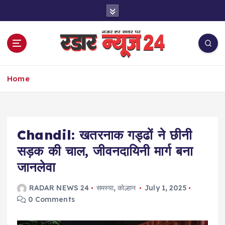
S
k
i
p
t
o
नज़र हर खबर पर
c
Home
o
n
t
e
Chandil: खतरनाक गड्ढों ने छीनी
n
t
सड़क की चाल, जीवनदायिनी मार्ग बना
जानलेवा
RADAR NEWS 24
समस्या
,
कोल्हान
July 1, 2025
0 Comments