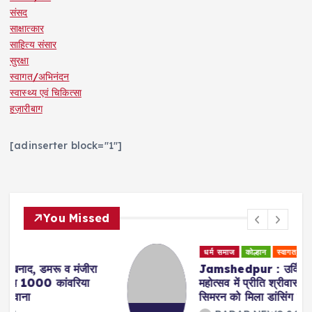
संसद
साक्षात्कार
साहित्य संसार
सुरक्षा
स्वागत/अभिनंदन
स्वास्थ्य एवं चिकित्सा
हज़ारीबाग
[adinserter block="1"]
You Missed
धर्म समाज
कोल्हान
स्वागत/अभिनंदन
Jamshedpur : उर्विता संस्था के सावन
महोत्सव में प्रीति श्रीवास्तव बनी सावन क्वीन व
सिमरन को मिला डांसिंग क्वीन का खिताब