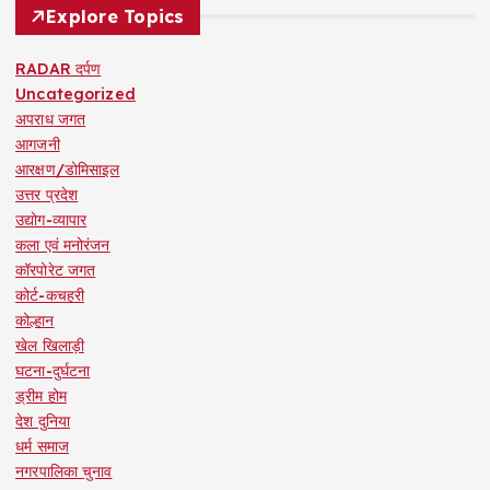
Explore Topics
RADAR दर्पण
Uncategorized
अपराध जगत
आगजनी
आरक्षण/डोमिसाइल
उत्तर प्रदेश
उद्योग-व्यापार
कला एवं मनोरंजन
कॉरपोरेट जगत
कोर्ट-कचहरी
कोल्हान
खेल खिलाड़ी
घटना-दुर्घटना
ड्रीम होम
देश दुनिया
धर्म समाज
नगरपालिका चुनाव