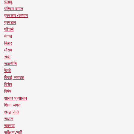
पलामू
पश्चिम बंगाल
पुरस्कार/सम्मान
प्रमंडल
फीचर्स
बंगाल
बिहार
मौसम
रांची
राजनीति
रेलवे
विदाई समारोह
विशेष
विषेष
शासन प्रशासन
शिक्षा जगत
श्रद्धांजलि
संथाल
समस्या
सर्वेक्षण/सर्वे