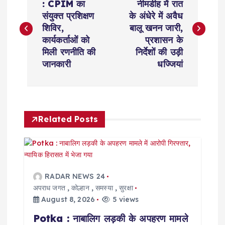
o
: CPIM का
नीमडीह में रात
संयुक्त प्रशिक्षण
के अंधेरे में अवैध
s
शिविर,
बालू खनन जारी,
कार्यकर्ताओं को
प्रशासन के
t
मिली रणनीति की
निर्देशों की उड़ी
जानकारी
धज्जियां
n
a
Related Posts
v
i
g
RADAR NEWS 24
अपराध जगत
,
कोल्हान
,
समस्या
,
सुरक्षा
a
August 8, 2026
5 views
Potka : नाबालिग लड़की के अपहरण मामले