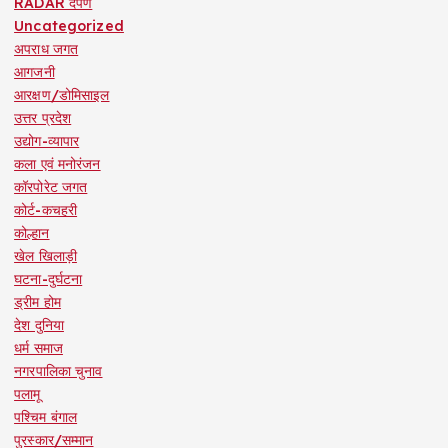
RADAR दर्पण
Uncategorized
अपराध जगत
आगजनी
आरक्षण/डोमिसाइल
उत्तर प्रदेश
उद्योग-व्यापार
कला एवं मनोरंजन
कॉरपोरेट जगत
कोर्ट-कचहरी
कोल्हान
खेल खिलाड़ी
घटना-दुर्घटना
ड्रीम होम
देश दुनिया
धर्म समाज
नगरपालिका चुनाव
पलामू
पश्चिम बंगाल
पुरस्कार/सम्मान