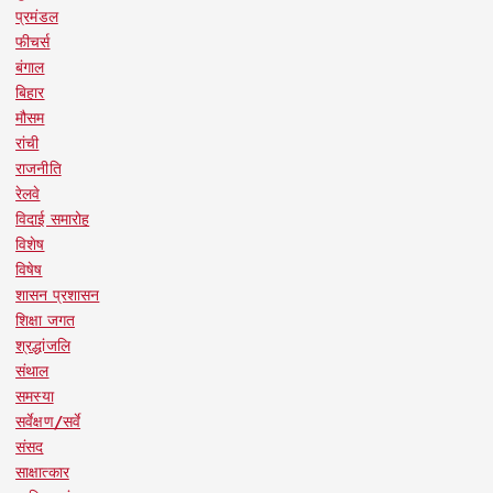
प्रमंडल
फीचर्स
बंगाल
बिहार
मौसम
रांची
राजनीति
रेलवे
विदाई समारोह
विशेष
विषेष
शासन प्रशासन
शिक्षा जगत
श्रद्धांजलि
संथाल
समस्या
सर्वेक्षण/सर्वे
संसद
साक्षात्कार