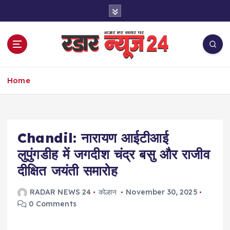
S
k
i
p
t
o
नज़र हर खबर पर
c
Home
o
n
t
e
Chandil: नारायण आईटीआई
n
t
लुपुंगडीह में जगदीश चंद्र बसु और राजीव
दीक्षित जयंती समारोह
RADAR NEWS 24
कोल्हान
November 30, 2025
0 Comments