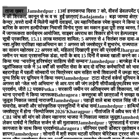
Skip
to
ताजा ख़बर
Jamshedpur : 13वां हस्तकरघा दिवस 7 को, वीवर्स डेवलपमेंट ए
content
ने की शिरकत, कानून से रू व रू हुईं छात्राएं
Badajamda : बड़ा जामदा क्षेत्र मे
केन्द्र ,सस्ते दामों में मिलेगी महंगी दवाइयां, उप महानिरीक्षक रमेश कुमार ने किया
बारिश के कारण हल्दीपोखर निवासी विनोद गुप्ता का मकान हुआ पूरी तरह ध्वस्त, 
में जागरूकता कार्यक्रम आयोजित, साइबर अपराध का शिकार होने पर हेल्पलाइन
सूची प्रकाशित, 15.11 लाख मतदाता शामिल; 5 अगस्त से 4 सितंबर तक दावा-आ
नशा-मुक्ति प्रतिज्ञा महाअभियान का 7 अगस्त को जमशेदपुर में शुभारंभ, राज्यपाल 
का सावन महोत्सव 22 अगस्त को, महिलाएं दिखाएगी हुनर की प्रदर्शनी
Jhargram :
जमीन पर चला प्रशासनिक डंडा, मापी के बाद 15 दिनों में कब्जा खाली करने का 
किया गया ‘भारतेन्दु हरिश्चंद्र साहित्य सेवी सम्मान’
Jamshedpur : बागबेड़ा में 
जूलॉजिकल पार्क ने 34 वर्षों की समर्पित सेवा के बाद दो वरिष्ठ कर्मचारियों को भा
बहरागोड़ा में पहली सोमवारी पर चित्रेस्वर धाम सहित सभी शिवालयों में उमड़ा श्
पुण्य तिथि पर यूनियन ने किया नमन
Jamshedpur टाटा मोटर्स वर्कर्स यूनियन के उ
अगस्त को ‘जेल भरो अभियान’ से आर-पार की जंग लड़ेगी सीपीआई(एम)
विश्व स्
प्रदर्शन, जीते 12 पदक
Potka : सरकारी जमीन पर अतिक्रमण की शिकायत, जांच
थाना प्रभारी ने किया जागरूक
Bahragora : कस्तुरबा की छात्राओं ने समझा ख
जुलूस निकाल जताई नाराजगी
Jamshedpur : पहाड़ी वाले बाबा दयाल सिंह जी की स्म
समारोह, कजरी और सांस्कृतिक प्रस्तुतियों ने बांधा समां
Jamshedpur : हाथियों के
जमशेदपुर में होगा ‘सिम्पोजियम 2026’
Kharagpur : गीतांजलि में अवैध रूप से बिक्
CBI जांच की मांग को लेकर महानगर भाजपा ने निकाला मशाल जुलूश
Jamshedpur
लेकर पार्षदों ने सिविल सर्जन से की मुलाकात
Jamshedpur : जुगसलाई में राजस्थ
कागजात के साथ किया प्रदर्शन
Bahragora : सीनियर एसपी डॉक्टर एहतेशाम वक
ज्ञापन
Jamshedpur : सोनारी में श्री श्याम भटली परिवार चेरिटेबल ट्रस्ट की भजन स