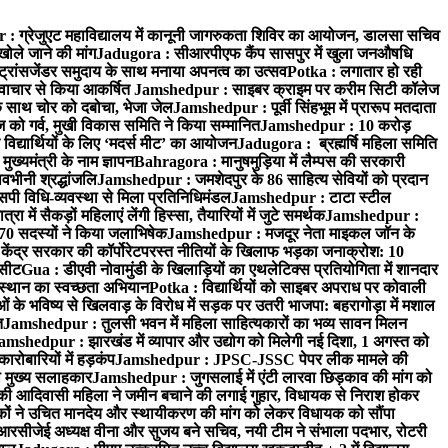
 ग्रेजुएट महाविद्यालय में कानूनी जागरुकता शिविर का आयोजन, डालसा सचिव
खोले जाने की मांग
Jadugora : सीआरपीएफ कैंप सासपुर में खुला जनऔषधि
्रांसजेंडर समुदाय के साथ मनाया अपनत्व का उत्सव
Potka : लगातार हो रही
े नवाचार से किया आकर्षित
Jamshedpur : साइबर क्राइम पर करीम सिटी कॉलेज
े साथ चोर को दबोचा, भेजा जेल
Jamshedpur : पूर्वी सिंहभूम में प्रारूप मतदाता
ो गर्व, मुखी विकास समिति ने किया सम्मानित
Jamshedpur : 10 करोड़
 विद्यार्थियों के लिए ‘मदर्स मीट’ का आयोजन
Jadugora : ब्रह्मर्षि महिला समिति
ख्यमंत्री के नाम ज्ञापन
Bahragora : मानुषमुड़िया में लैम्पस की सरकारी
वभीनी श्रद्धांजलि
Jamshedpur : जमशेदपुर के 86 साहित्य सेवियों को प्रदान
पी विधि-व्यवस्था से मिला प्रतिनिधिमंडल
Jamshedpur : टाटा स्टील
ें सैकड़ों महिलाएं लेंगी हिस्सा, तैयारियों में जुटे समर्थक
Jamshedpur :
े 70 सदस्यों ने किया जलाभिषेक
Jamshedpur : मजदूर नेता माइकल जॉन के
ेंद्र सरकार की कॉर्पोरेटपरस्त नीतियों के खिलाफ भड़का जनाक्रोश: 10
 सीट
Gua : डीएवी नोवामुंडी के खिलाड़ियों का एथलेटिक्स प्रतियोगिता में शानदार
ंस्थान का स्वच्छता अभियान
Potka : विद्यार्थियों को साइबर अपराध पर कोवाली
 के भविष्य से खिलवाड़ के विरोध में सड़क पर उतरी भाजपा: बहरागोड़ा में मशाल
त
Jamshedpur : तुलसी भवन में महिला साहित्यकारों का भव्य सावन मिलन
amshedpur : झारखंड में व्यापार और उद्योग को मिलेगी नई दिशा, 1 अगस्त को
ारोबारियों में हड़कंप
Jamshedpur : JPSC-JSSC पेपर लीक मामले की
का मुख्य सलाहकार
Jamshedpur : जुगसलाई में एंटी लारवा छिड़काव की मांग को
की आदिवासी महिला ने जमीन बचाने की लगाई गुहार, विधायक से निराश होकर
ं ने उचित मानदेय और स्थायीकरण की मांग को लेकर विधायक को सौंपा
सीजेई अध्यक्ष वीना और सुजय बने सचिव, नयी टीम ने संभाला पदभार, रोटरी