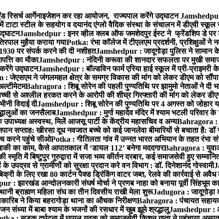
ंड रिसर्च आर्गेनाइजेशन कर रहा आयोजन, राज्यपाल करेंगे उद्घाटन
Jamshedpur :
ं टाटा स्टील के सहयोग व दयानंद एंग्लो वैदिक संस्था के संचालन में डीएवी स्कूल 
 उद्घाटन
Jamshedpur : इनर व्हील क्लब ऑफ जमशेदपुर ईस्ट ने फ्रेंडशिप डे पर ट
तिरपाल मुहैया कराया गया
Potka: रंभा कॉलेज में टीएलएम प्रदर्शनी, प्रशिक्षुओं न
 1930 पर संपर्क करने की दी नशीहत
Jamshedpur : जादूगोड़ा पुलिस ने सामान क
पत्ति का मौका
Jamshedpur : नंदिनी करूवा की शानदार सफलता पर मुखी समाज क
करेंगे उद्घाटन
Jamshedpur : बॉल्डविन फार्म एरिया हाई स्कूल में प्री-प्राइमरी के
 जेएसएम ने जंगलमहल क्षेत्र के समग्र विकास की मांग को लेकर डीएम को सौंपा मु
अल्टीमेटम
Bahragora : शिबू सोरेन की पहली पुण्यतिथि पर झामुमो नेताओं ने दी भा
बच्ची से अश्लील हरकत करने के आरोपी की शीघ्र गिरफ्तारी की मांग को लेकर डीएस
वभीनी विदाई दी
Jamshedpur : शिबू सोरेन की पुण्यतिथि पर 4 अगस्त को जोहार यात्रा म
रद्धालुओं का जनसैलाब
Jamshedpur : मुर्गा महादेव मंदिर में श्याम भटली परिवार क
पाध्यक्ष अस्वस्थ, मिलें आजसू पार्टी के केंद्रीय महासचिव व अन्य
Bahragora : क
तनपान सप्ताह: खीरसा दूध नवजात बच्चे को कई जानलेवा बीमारियों से बचाता है: डॉ
 करने पहुंचे सीओ
Potka : गीतिलता गांव में उन्नत भारत अभियान के तहत रंभा स
ाकी का काम, कैसे आपातकाल में ‘डायल 112’ बनेगा मददगार
Bahragora : युवाओं
ृति में बिष्टुपुर गुरुद्वारा में सजा भव्य कीर्तन दरबार, कई समाजसेवी हुए सम्मानि
 उपद्रव से ग्रामीणों को सुरक्षा प्रदान करे वन विभाग : डॉ. दिनेशानंद गोस्वामी
J
री के लिए रखा 80 कार्टन पैक्ड ड्रिंकिंग वाटर जब्त, रेलवे की कार्रवाई से अवैध क
 : झारखंड आन्दोलनकारी संघर्ष मोर्चा ने प्रणब नाहा को बनाया पूर्वी सिंहभूम 
ानी ब्राह्मण महिला संघ का तीन दिवसीय राखी मेला शुरू
Jadugora : जादूगोड़ा 
ारिब ने किया बहरागोड़ा थाना का औचक निरीक्षण
Bahragora : पंचायत सहायको
ंध्या में बाबा श्याम के भजनों की रसधार में खुब झूमे श्रद्धालु
Jamshedpur : आर
otka : सड़क दुर्घटना में घायल युवक को समाजसेवी किशन गुप्ता ने पहुंचाया अस्प