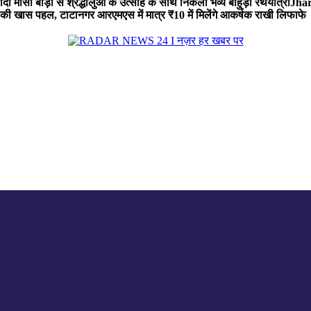
 मौसी बाड़ी से श्रद्धालुओं के उत्साह के साथ निकली भव्य बाहुड़ा रथयात्रा
Jharg
ी खास पहल, टाटानगर आरएमएस में मात्र ₹10 में मिलेंगे आकर्षक राखी लिफाफे