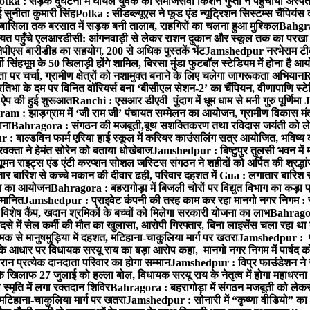
otka : सड़क दुर्घटना में घायल युवक को समाजसेवी किशन गुप्ता ने पहुंचाया अस्प
 सुनीता कुमारी सिंह
Potka : सीडब्ल्यूएस ने फूड एंड न्यूट्रिशन सिस्टम्स चैंपियंस
बासिला तक बरसात में सड़क बनी तालाब, राहगिरों का चलना हुआ मुश्किल
Bahgrag
ायत पहुँचे एलआरडीसी: आंगनवाड़ी से लेकर राशन दुकान और स्कूल तक का परखा
ेपीएस बारीडीह का सहयोग, 200 से अधिक पुस्तकें भेंट
Jamshedpur नरभेराम टीव
 सिंहभूम के 50 खिलाड़ी होंगे शामिल, बिरसा मुंडा फुटबॉल स्टेडियम में होना है 
 पर चर्चा, ग्रामीण क्षेत्रों को नशामुक्त बनाने के लिए चलेगा जागरूकता अभियान
R
ा के दम पर विनित वॉरियर्स बना ‘बीसीएल सेशन-2’ का चैंपियन, वीणापाणि स्टेडिय
ल ऐप की हुई शुरूआत
Ranchi : एसआर डीएवी पुंदाग में धूम धाम से मनी गुरु पूर्णिमा
J
am : झाड़ग्राम में ‘जी राम जी’ पंचायत सम्मेलन का आयोजन, ग्रामीण विकास मंत्
ाना
Bahragora : संगठन की मजबूती,बूथ सशक्तिकरण तथा रविदास जयंती को लेकर
 बाल्डविन फार्म एरिया हाई स्कूल में करियर काउंसलिंग सत्र आयोजित, भविष्य की राह
वक्ता ने हेमंत सोरेन को बताया धोखेबाज
Jamshedpur : बिष्टुपुर तुलसी भवन में 
 राइट्स एंड एंटी करप्शन सोशल जस्टिस संगठन ने शहीदों को अर्पित की श्रद्धा
ातार बारिश से कच्चे मकान की दीवार ढही, परिवार दहशत में
Gua : लगातार बारिश से
क्रम का आयोजन
Bahragora : बहरागोड़ा में बिजली चोरों पर विद्युत विभाग का कड़ा 
म्मानित
Jamshedpur : प्राइवेट कंपनी की तरह काम कर रहा मानगो नगर निगम : 
ति विशेष कैंप, खदान श्रमिकों के बच्चों को मिलेगा सरकारी योजना का लाभ
Bahragora
से में सेल कर्मी की मौत का खुलासा, आरोपी गिरफ्तार, बिना लाइसेंस चला रहा था
क से मानुषमुड़िया में दहशत, मटिहाना-चाकुलिया मार्ग पर खतरा
Jamshedpur : पूर्
आधार पर विधायक सरयू राय का बड़ा आरोप कहा, मानगो नगर निगम में पार्षद क
रान प्रत्येक दानदाता परिवार का होगा सम्मान
Jamshedpur : विप्र फाउंडेशन ने 
िलाफ 27 जुलाई को हल्ला बोल, विधायक सरयू राय के नेतृत्व में होगा महाधरना
 स्मृति में लगा रक्तदान शिविर
Bahragora : बहरागोड़ा में संगठन मजबूती को लेकर
 मटिहाना-चाकुलिया मार्ग पर खतरा
Jamshedpur : सोनारी में “कृष्णा वीडियो” क