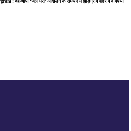
ram : देशव्यापी ‘जेल भरो’ आंदोलन के समर्थन में झाड़ग्राम शहर में वामपंथी