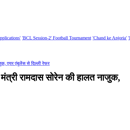
pplications'
'BCL Session-2' Football Tournament
'Chand ke Anjoria'
क, एयर एंबुलेंस से दिल्ली रेफर
 मंत्री रामदास सोरेन की हालत नाजुक,