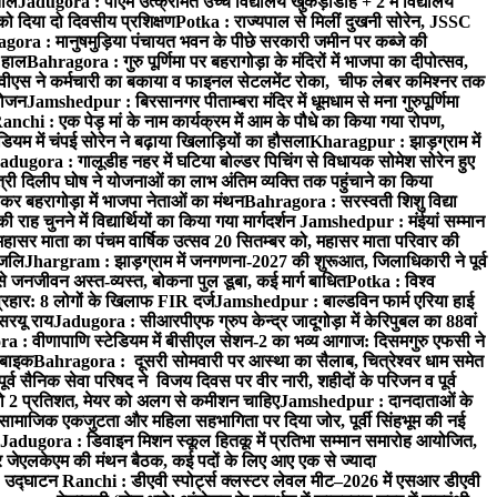
ताल
Jadugora : पीएम उत्क्रमित उच्च विद्यालय खुकड़ाडीह + 2 में विद्यालय
 को दिया दो दिवसीय प्रशिक्षण
Potka : राज्यपाल से मिलीं दुखनी सोरेन, JSSC
ora : मानुषमुड़िया पंचायत भवन के पीछे सरकारी जमीन पर कब्जे की
 हाल
Bahragora : गुरु पूर्णिमा पर बहरागोड़ा के मंदिरों में भाजपा का दीपोत्सव,
ीएस ने कर्मचारी का बकाया व फाइनल सेटलमेंट रोका, चीफ लेबर कमिश्नर तक
आयोजन
Jamshedpur : बिरसानगर पीताम्बरा मंदिर में धूमधाम से मना गुरुपूर्णिमा
anchi : एक पेड़ मां के नाम कार्यक्रम में आम के पौधे का किया गया रोपण,
म में चंपई सोरेन ने बढ़ाया खिलाड़ियों का हौसला
Kharagpur : झाड़ग्राम में
adugora : गालूडीह नहर में घटिया बोल्डर पिचिंग से विधायक सोमेश सोरेन हुए
री दिलीप घोष ने योजनाओं का लाभ अंतिम व्यक्ति तक पहुंचाने का किया
 बहरागोड़ा में भाजपा नेताओं का मंथन
Bahragora : सरस्वती शिशु विद्या
 चुनने में विद्यार्थियों का किया गया मार्गदर्शन
Jamshedpur : मंईयां सम्मान
महासर माता का पंचम वार्षिक उत्सव 20 सितम्बर को, महासर माता परिवार की
ंजलि
Jhargram : झाड़ग्राम में जनगणना-2027 की शुरूआत, जिलाधिकारी ने पूर्व
 जनजीवन अस्त-व्यस्त, बोकना पुल डूबा, कई मार्ग बाधित
Potka : विश्व
प्रहार: 8 लोगों के खिलाफ FIR दर्ज
Jamshedpur : बाल्डविन फार्म एरिया हाई
सरयू राय
Jadugora : सीआरपीएफ ग्रुप केन्द्र जादूगोड़ा में केरिपुबल का 88वां
 : वीणापाणि स्टेडियम में बीसीएल सेशन-2 का भव्य आगाज: दिसमगुरु एफसी ने
 बाइक
Bahragora : दूसरी सोमवारी पर आस्था का सैलाब, चित्रेश्वर धाम समेत
व सैनिक सेवा परिषद ने विजय दिवस पर वीर नारी, शहीदों के परिजन व पूर्व
ो 2 प्रतिशत, मेयर को अलग से कमीशन चाहिए
Jamshedpur : दानदाताओं के
सामाजिक एकजुटता और महिला सहभागिता पर दिया जोर, पूर्वी सिंहभूम की नई
Jadugora : डिवाइन मिशन स्कूल हितकू में प्रतिभा सम्मान समारोह आयोजित,
 जेएलकेएम की मंथन बैठक, कई पदों के लिए आए एक से ज्यादा
ा उद्घाटन
Ranchi : डीएवी स्पोर्ट्स क्लस्टर लेवल मीट–2026 में एसआर डीएवी