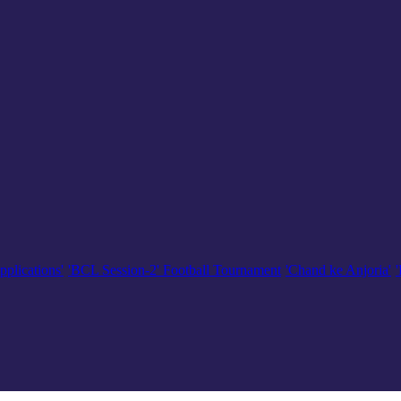
pplications'
'BCL Session-2' Football Tournament
'Chand ke Anjoria'