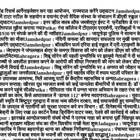
ंड रिसर्च आर्गेनाइजेशन कर रहा आयोजन, राज्यपाल करेंगे उद्घाटन
Jamshedpur :
ं टाटा स्टील के सहयोग व दयानंद एंग्लो वैदिक संस्था के संचालन में डीएवी स्कूल 
 उद्घाटन
Jamshedpur : इनर व्हील क्लब ऑफ जमशेदपुर ईस्ट ने फ्रेंडशिप डे पर ट
तिरपाल मुहैया कराया गया
Potka: रंभा कॉलेज में टीएलएम प्रदर्शनी, प्रशिक्षुओं न
 1930 पर संपर्क करने की दी नशीहत
Jamshedpur : जादूगोड़ा पुलिस ने सामान क
पत्ति का मौका
Jamshedpur : नंदिनी करूवा की शानदार सफलता पर मुखी समाज क
करेंगे उद्घाटन
Jamshedpur : बॉल्डविन फार्म एरिया हाई स्कूल में प्री-प्राइमरी के
 जेएसएम ने जंगलमहल क्षेत्र के समग्र विकास की मांग को लेकर डीएम को सौंपा मु
अल्टीमेटम
Bahragora : शिबू सोरेन की पहली पुण्यतिथि पर झामुमो नेताओं ने दी भा
बच्ची से अश्लील हरकत करने के आरोपी की शीघ्र गिरफ्तारी की मांग को लेकर डीएस
वभीनी विदाई दी
Jamshedpur : शिबू सोरेन की पुण्यतिथि पर 4 अगस्त को जोहार यात्रा म
रद्धालुओं का जनसैलाब
Jamshedpur : मुर्गा महादेव मंदिर में श्याम भटली परिवार क
पाध्यक्ष अस्वस्थ, मिलें आजसू पार्टी के केंद्रीय महासचिव व अन्य
Bahragora : क
तनपान सप्ताह: खीरसा दूध नवजात बच्चे को कई जानलेवा बीमारियों से बचाता है: डॉ
 करने पहुंचे सीओ
Potka : गीतिलता गांव में उन्नत भारत अभियान के तहत रंभा स
ाकी का काम, कैसे आपातकाल में ‘डायल 112’ बनेगा मददगार
Bahragora : युवाओं
ृति में बिष्टुपुर गुरुद्वारा में सजा भव्य कीर्तन दरबार, कई समाजसेवी हुए सम्मानि
 उपद्रव से ग्रामीणों को सुरक्षा प्रदान करे वन विभाग : डॉ. दिनेशानंद गोस्वामी
J
री के लिए रखा 80 कार्टन पैक्ड ड्रिंकिंग वाटर जब्त, रेलवे की कार्रवाई से अवैध क
 : झारखंड आन्दोलनकारी संघर्ष मोर्चा ने प्रणब नाहा को बनाया पूर्वी सिंहभूम 
ानी ब्राह्मण महिला संघ का तीन दिवसीय राखी मेला शुरू
Jadugora : जादूगोड़ा 
ारिब ने किया बहरागोड़ा थाना का औचक निरीक्षण
Bahragora : पंचायत सहायको
ंध्या में बाबा श्याम के भजनों की रसधार में खुब झूमे श्रद्धालु
Jamshedpur : आर