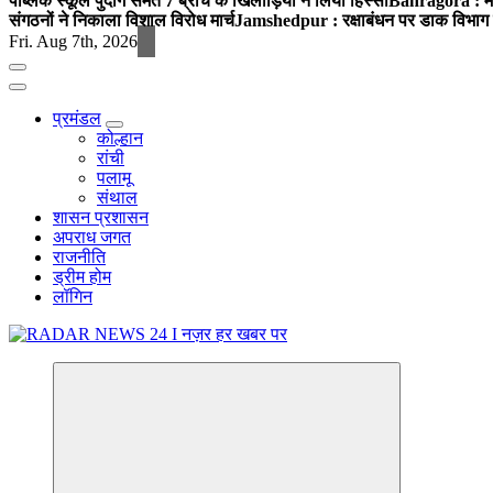
पब्लिक स्कूल पुंदाग समेत 7 ब्रांच के खिलाड़ियों ने लिया हिस्सा
Bahragora : मौदा
संगठनों ने निकाला विशाल विरोध मार्च
Jamshedpur : रक्षाबंधन पर डाक विभाग क
Fri. Aug 7th, 2026
प्रमंडल
कोल्हान
रांची
पलामू
संथाल
शासन प्रशासन
अपराध जगत
राजनीति
ड्रीम होम
लॉगिन
नज़र हर खबर पर