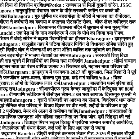
 को दिया दो दिवसीय प्रशिक्षण
Potka : राज्यपाल से मिलीं दुखनी सोरेन, JSSC
ora : मानुषमुड़िया पंचायत भवन के पीछे सरकारी जमीन पर कब्जे की
 हाल
Bahragora : गुरु पूर्णिमा पर बहरागोड़ा के मंदिरों में भाजपा का दीपोत्सव,
ीएस ने कर्मचारी का बकाया व फाइनल सेटलमेंट रोका, चीफ लेबर कमिश्नर तक
आयोजन
Jamshedpur : बिरसानगर पीताम्बरा मंदिर में धूमधाम से मना गुरुपूर्णिमा
anchi : एक पेड़ मां के नाम कार्यक्रम में आम के पौधे का किया गया रोपण,
म में चंपई सोरेन ने बढ़ाया खिलाड़ियों का हौसला
Kharagpur : झाड़ग्राम में
adugora : गालूडीह नहर में घटिया बोल्डर पिचिंग से विधायक सोमेश सोरेन हुए
री दिलीप घोष ने योजनाओं का लाभ अंतिम व्यक्ति तक पहुंचाने का किया
 बहरागोड़ा में भाजपा नेताओं का मंथन
Bahragora : सरस्वती शिशु विद्या
 चुनने में विद्यार्थियों का किया गया मार्गदर्शन
Jamshedpur : मंईयां सम्मान
महासर माता का पंचम वार्षिक उत्सव 20 सितम्बर को, महासर माता परिवार की
ंजलि
Jhargram : झाड़ग्राम में जनगणना-2027 की शुरूआत, जिलाधिकारी ने पूर्व
 जनजीवन अस्त-व्यस्त, बोकना पुल डूबा, कई मार्ग बाधित
Potka : विश्व
प्रहार: 8 लोगों के खिलाफ FIR दर्ज
Jamshedpur : बाल्डविन फार्म एरिया हाई
सरयू राय
Jadugora : सीआरपीएफ ग्रुप केन्द्र जादूगोड़ा में केरिपुबल का 88वां
 : वीणापाणि स्टेडियम में बीसीएल सेशन-2 का भव्य आगाज: दिसमगुरु एफसी ने
 बाइक
Bahragora : दूसरी सोमवारी पर आस्था का सैलाब, चित्रेश्वर धाम समेत
व सैनिक सेवा परिषद ने विजय दिवस पर वीर नारी, शहीदों के परिजन व पूर्व
ो 2 प्रतिशत, मेयर को अलग से कमीशन चाहिए
Jamshedpur : दानदाताओं के
सामाजिक एकजुटता और महिला सहभागिता पर दिया जोर, पूर्वी सिंहभूम की नई
Jadugora : डिवाइन मिशन स्कूल हितकू में प्रतिभा सम्मान समारोह आयोजित,
 जेएलकेएम की मंथन बैठक, कई पदों के लिए आए एक से ज्यादा
ा उद्घाटन
Ranchi : डीएवी स्पोर्ट्स क्लस्टर लेवल मीट–2026 में एसआर डीएवी