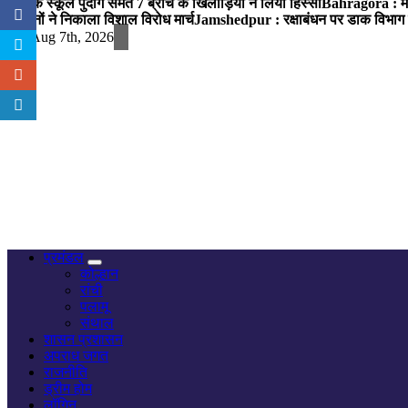
पब्लिक स्कूल पुंदाग समेत 7 ब्रांच के खिलाड़ियों ने लिया हिस्सा
Bahragora : मौदा
संगठनों ने निकाला विशाल विरोध मार्च
Jamshedpur : रक्षाबंधन पर डाक विभाग क
Fri. Aug 7th, 2026
नज़र हर खबर पर
प्रमंडल
कोल्हान
रांची
पलामू
संथाल
शासन प्रशासन
अपराध जगत
राजनीति
ड्रीम होम
लॉगिन