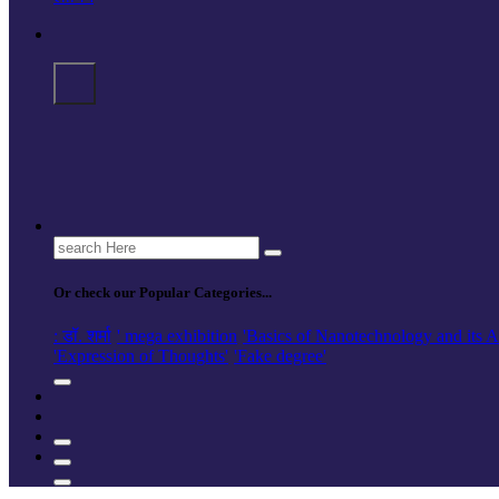
Search
for:
Or check our Popular Categories...
: डॉ. शर्मा
' mega exhibition
'Basics of Nanotechnology and its A
'Expression of Thoughts'
'Fake degree'