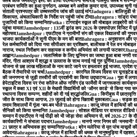
क्लब ऑफ जमशेदपुर ईस्ट का 49वाँ पदस्थापना समारोह गोलमुरी क्लब में संपन्न
P
प्रबंधन समिति का हुआ पुनर्गठन, अध्यक्ष बने अशोक कुमार दास, उपाध्यक्ष चुनी गई
संताली प्रश्नपत्र की उच्चस्तरीय जांच की उठाई मांग
Jadugora : बालिजुडी से 
शिकायत, अंचलाधिकारी के निर्देश पर पहुंची जांच टीम
Bahragora : सांड्रा पंच
पुजारियों को किया सम्मानित
Potka : टांगराईन स्कूल की मोबाइल लाइब्रेरी को ज
पहुंचा मामला
Jamshedpur : 135वीं डूरंड कप 2026 के एक्सपोज़र विजिट में पूर्वी
महोत्सव
Jamshedpur : एफटीएस ने ग्रामीणों संग की एकल विद्यालयों की गुणवत्ता
भाजपा कार्यकर्ताओं ने सुनी पीएम के मन की बात
Bahragora : अनुशासन और प्रतिभ
रेल कर्मचारियों को दिया गया सीपीआर का प्रशिक्षण, बालीचक में रेल वन मोबाइ
नाराज, स्थल निरीक्षण कर सहायक व कनीय अभियंता को लगायी फटकार
Jhargr
आह्वान
Jamshedpur : जलाभिषेक के लिए यूनियन का जत्था हुआ बाबा नगरी रव
मंदिर, गीता आश्रम में श्रद्धा व उल्लास के साथ मनाई गई गुरु पूर्णिमा
Jamshedpur :
योजना से छह लाख महिलाओं के नाम काटे जाने पर हमलावर हुई भाजपा, प्रदेश प्र
बैठक में तैयारियो पर चर्चा
Jamshedpur : कारगिल विजय दिवस पर यूनाइटेड ह्यूमन
की जनगणना से जुड़ी तस्वीरों की प्रदर्शनी का किया उद्घाटन
Gua : गुवा में लग
हेपेटाइटिस दिवस पर रंभा कॉलेज ऑफ नर्सिंग एंड फार्मेसी में जागरूकता कार्य
स्कूल में कक्षा XI एवं XII के मेधावी विद्यार्थियों को ‘ऑनर कार्ड’ से किया गया स
स्थापना दिवस सम्पन्न, शहीदों को दी गई श्रद्धांजलि
Gua : किरीबुरू में छात्रवृत्
जीत के साथ किया आगाज, 29 जुलाई को होगा खिताबी मुकाबला
Gua : सड़क हाद
तमाम शिवालयों में गूंजा ‘बम-बम भोले’
Bahragora : काजू जंगल में हाथियों की धम
सैनिकों को किया सम्मानित
Jamshedpur : सोशल मीडिया पर वायरल वीडियो के 
सम्मान में एफटीएस ने नई पीढ़ी को भी जोड़ा सेवा अभियान से, वर्ष 2026-27 के दौ
कार्यकारिणी ने संभाला पदभार
Jamshedpur : मानगो नगर निगम की ‘मनमानी’ के ख
21 छात्र व अभिभावक हुए सम्मानित
Potka : ब्रेन मलेरिया से मृत पांच मासूमों की
आवेदन
Bahragora : काजू जंगल में हाथियों की धमक से मानुषमुड़िया में दहशत,