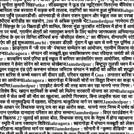
 सुनीता कुमारी सिंह
Potka : सीडब्ल्यूएस ने फूड एंड न्यूट्रिशन सिस्टम्स चैंपियंस
बासिला तक बरसात में सड़क बनी तालाब, राहगिरों का चलना हुआ मुश्किल
Bahgrag
ायत पहुँचे एलआरडीसी: आंगनवाड़ी से लेकर राशन दुकान और स्कूल तक का परखा
ेपीएस बारीडीह का सहयोग, 200 से अधिक पुस्तकें भेंट
Jamshedpur नरभेराम टीव
 सिंहभूम के 50 खिलाड़ी होंगे शामिल, बिरसा मुंडा फुटबॉल स्टेडियम में होना है 
 पर चर्चा, ग्रामीण क्षेत्रों को नशामुक्त बनाने के लिए चलेगा जागरूकता अभियान
R
ा के दम पर विनित वॉरियर्स बना ‘बीसीएल सेशन-2’ का चैंपियन, वीणापाणि स्टेडिय
ल ऐप की हुई शुरूआत
Ranchi : एसआर डीएवी पुंदाग में धूम धाम से मनी गुरु पूर्णिमा
J
am : झाड़ग्राम में ‘जी राम जी’ पंचायत सम्मेलन का आयोजन, ग्रामीण विकास मंत्
ाना
Bahragora : संगठन की मजबूती,बूथ सशक्तिकरण तथा रविदास जयंती को लेकर
 बाल्डविन फार्म एरिया हाई स्कूल में करियर काउंसलिंग सत्र आयोजित, भविष्य की राह
वक्ता ने हेमंत सोरेन को बताया धोखेबाज
Jamshedpur : बिष्टुपुर तुलसी भवन में 
 राइट्स एंड एंटी करप्शन सोशल जस्टिस संगठन ने शहीदों को अर्पित की श्रद्धा
ातार बारिश से कच्चे मकान की दीवार ढही, परिवार दहशत में
Gua : लगातार बारिश से
क्रम का आयोजन
Bahragora : बहरागोड़ा में बिजली चोरों पर विद्युत विभाग का कड़ा 
म्मानित
Jamshedpur : प्राइवेट कंपनी की तरह काम कर रहा मानगो नगर निगम : 
ति विशेष कैंप, खदान श्रमिकों के बच्चों को मिलेगा सरकारी योजना का लाभ
Bahragora
से में सेल कर्मी की मौत का खुलासा, आरोपी गिरफ्तार, बिना लाइसेंस चला रहा था
क से मानुषमुड़िया में दहशत, मटिहाना-चाकुलिया मार्ग पर खतरा
Jamshedpur : पूर्
आधार पर विधायक सरयू राय का बड़ा आरोप कहा, मानगो नगर निगम में पार्षद क
रान प्रत्येक दानदाता परिवार का होगा सम्मान
Jamshedpur : विप्र फाउंडेशन ने 
िलाफ 27 जुलाई को हल्ला बोल, विधायक सरयू राय के नेतृत्व में होगा महाधरना
 स्मृति में लगा रक्तदान शिविर
Bahragora : बहरागोड़ा में संगठन मजबूती को लेकर
 मटिहाना-चाकुलिया मार्ग पर खतरा
Jamshedpur : सोनारी में “कृष्णा वीडियो” क