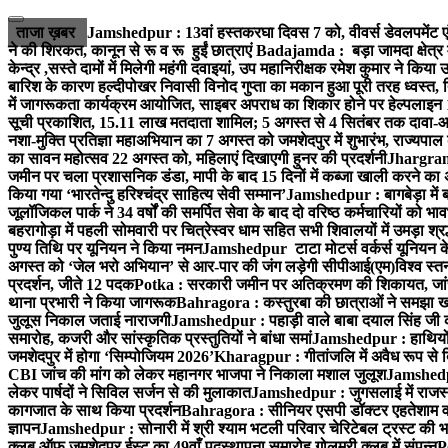
ताजा ख़बर
Jamshedpur : 13वां हस्तकरघा दिवस 7 को, वीवर्स डेवलपमेंट ए
ने की शिरकत, कानून से रू व रू हुईं छात्राएं
Badajamda : बड़ा जामदा क्षेत्र मे
केन्द्र ,सस्ते दामों में मिलेगी महंगी दवाइयां, उप महानिरीक्षक रमेश कुमार ने किया
बारिश के कारण हल्दीपोखर निवासी विनोद गुप्ता का मकान हुआ पूरी तरह ध्वस्त, 
में जागरूकता कार्यक्रम आयोजित, साइबर अपराध का शिकार होने पर हेल्पलाइन
सूची प्रकाशित, 15.11 लाख मतदाता शामिल; 5 अगस्त से 4 सितंबर तक दावा-आ
नशा-मुक्ति प्रतिज्ञा महाअभियान का 7 अगस्त को जमशेदपुर में शुभारंभ, राज्यपाल 
का सावन महोत्सव 22 अगस्त को, महिलाएं दिखाएगी हुनर की प्रदर्शनी
Jhargram :
जमीन पर चला प्रशासनिक डंडा, मापी के बाद 15 दिनों में कब्जा खाली करने का 
किया गया ‘भारतेन्दु हरिश्चंद्र साहित्य सेवी सम्मान’
Jamshedpur : बागबेड़ा में 
जूलॉजिकल पार्क ने 34 वर्षों की समर्पित सेवा के बाद दो वरिष्ठ कर्मचारियों को भा
बहरागोड़ा में पहली सोमवारी पर चित्रेस्वर धाम सहित सभी शिवालयों में उमड़ा श्
पुण्य तिथि पर यूनियन ने किया नमन
Jamshedpur टाटा मोटर्स वर्कर्स यूनियन के उ
अगस्त को ‘जेल भरो अभियान’ से आर-पार की जंग लड़ेगी सीपीआई(एम)
विश्व स्
प्रदर्शन, जीते 12 पदक
Potka : सरकारी जमीन पर अतिक्रमण की शिकायत, जांच
थाना प्रभारी ने किया जागरूक
Bahragora : कस्तुरबा की छात्राओं ने समझा ख
जुलूस निकाल जताई नाराजगी
Jamshedpur : पहाड़ी वाले बाबा दयाल सिंह जी की स्म
समारोह, कजरी और सांस्कृतिक प्रस्तुतियों ने बांधा समां
Jamshedpur : हाथियों के
जमशेदपुर में होगा ‘सिम्पोजियम 2026’
Kharagpur : गीतांजलि में अवैध रूप से बिक्
CBI जांच की मांग को लेकर महानगर भाजपा ने निकाला मशाल जुलूश
Jamshedpur
लेकर पार्षदों ने सिविल सर्जन से की मुलाकात
Jamshedpur : जुगसलाई में राजस्थ
कागजात के साथ किया प्रदर्शन
Bahragora : सीनियर एसपी डॉक्टर एहतेशाम वक
ज्ञापन
Jamshedpur : सोनारी में श्री श्याम भटली परिवार चेरिटेबल ट्रस्ट की भजन स
क्लब ऑफ जमशेदपुर ईस्ट का 49वाँ पदस्थापना समारोह गोलमुरी क्लब में संपन्न
P