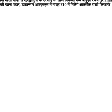
 मौसी बाड़ी से श्रद्धालुओं के उत्साह के साथ निकली भव्य बाहुड़ा रथयात्रा
Jharg
ी खास पहल, टाटानगर आरएमएस में मात्र ₹10 में मिलेंगे आकर्षक राखी लिफाफे