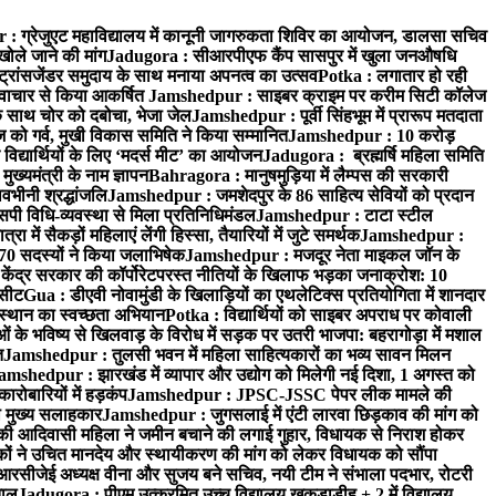
 ग्रेजुएट महाविद्यालय में कानूनी जागरुकता शिविर का आयोजन, डालसा सचिव
खोले जाने की मांग
Jadugora : सीआरपीएफ कैंप सासपुर में खुला जनऔषधि
्रांसजेंडर समुदाय के साथ मनाया अपनत्व का उत्सव
Potka : लगातार हो रही
े नवाचार से किया आकर्षित
Jamshedpur : साइबर क्राइम पर करीम सिटी कॉलेज
े साथ चोर को दबोचा, भेजा जेल
Jamshedpur : पूर्वी सिंहभूम में प्रारूप मतदाता
ो गर्व, मुखी विकास समिति ने किया सम्मानित
Jamshedpur : 10 करोड़
 विद्यार्थियों के लिए ‘मदर्स मीट’ का आयोजन
Jadugora : ब्रह्मर्षि महिला समिति
ख्यमंत्री के नाम ज्ञापन
Bahragora : मानुषमुड़िया में लैम्पस की सरकारी
वभीनी श्रद्धांजलि
Jamshedpur : जमशेदपुर के 86 साहित्य सेवियों को प्रदान
पी विधि-व्यवस्था से मिला प्रतिनिधिमंडल
Jamshedpur : टाटा स्टील
ें सैकड़ों महिलाएं लेंगी हिस्सा, तैयारियों में जुटे समर्थक
Jamshedpur :
े 70 सदस्यों ने किया जलाभिषेक
Jamshedpur : मजदूर नेता माइकल जॉन के
ेंद्र सरकार की कॉर्पोरेटपरस्त नीतियों के खिलाफ भड़का जनाक्रोश: 10
 सीट
Gua : डीएवी नोवामुंडी के खिलाड़ियों का एथलेटिक्स प्रतियोगिता में शानदार
ंस्थान का स्वच्छता अभियान
Potka : विद्यार्थियों को साइबर अपराध पर कोवाली
 के भविष्य से खिलवाड़ के विरोध में सड़क पर उतरी भाजपा: बहरागोड़ा में मशाल
त
Jamshedpur : तुलसी भवन में महिला साहित्यकारों का भव्य सावन मिलन
amshedpur : झारखंड में व्यापार और उद्योग को मिलेगी नई दिशा, 1 अगस्त को
ारोबारियों में हड़कंप
Jamshedpur : JPSC-JSSC पेपर लीक मामले की
का मुख्य सलाहकार
Jamshedpur : जुगसलाई में एंटी लारवा छिड़काव की मांग को
की आदिवासी महिला ने जमीन बचाने की लगाई गुहार, विधायक से निराश होकर
ं ने उचित मानदेय और स्थायीकरण की मांग को लेकर विधायक को सौंपा
सीजेई अध्यक्ष वीना और सुजय बने सचिव, नयी टीम ने संभाला पदभार, रोटरी
ताल
Jadugora : पीएम उत्क्रमित उच्च विद्यालय खुकड़ाडीह + 2 में विद्यालय