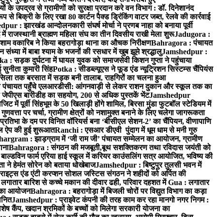
के उपद्रव से ग्रामीणों को सुरक्षा प्रदान करे वन विभाग : डॉ. दिनेशानंद
 से बिक्री के लिए रखा 80 कार्टन पैक्ड ड्रिंकिंग वाटर जब्त, रेलवे की कार्रवाई
ur : झारखंड आन्दोलनकारी संघर्ष मोर्चा ने प्रणब नाहा को बनाया पूर्वी
 राजस्थानी ब्राह्मण महिला संघ का तीन दिवसीय राखी मेला शुरू
Jadugora :
ाम वकारिब ने किया बहरागोड़ा थाना का औचक निरीक्षण
Bahragora : पंचायत
्या में बाबा श्याम के भजनों की रसधार में खुब झूमे श्रद्धालु
Jamshedpur :
a : सड़क दुर्घटना में घायल युवक को समाजसेवी किशन गुप्ता ने पहुंचाया
 सुनीता कुमारी सिंह
Potka : सीडब्ल्यूएस ने फूड एंड न्यूट्रिशन सिस्टम्स चैंपियंस
सिला तक बरसात में सड़क बनी तालाब, राहगिरों का चलना हुआ
ा पंचायत पहुँचे एलआरडीसी: आंगनवाड़ी से लेकर राशन दुकान और स्कूल तक का
 जेपीएस बारीडीह का सहयोग, 200 से अधिक पुस्तकें भेंट
Jamshedpur
ें पूर्वी सिंहभूम के 50 खिलाड़ी होंगे शामिल, बिरसा मुंडा फुटबॉल स्टेडियम में
वत्ता पर चर्चा, ग्रामीण क्षेत्रों को नशामुक्त बनाने के लिए चलेगा जागरूकता
तिभा के दम पर विनित वॉरियर्स बना ‘बीसीएल सेशन-2’ का चैंपियन, वीणापाणि
इल ऐप की हुई शुरूआत
Ranchi : एसआर डीएवी पुंदाग में धूम धाम से मनी गुरु
hargram : झाड़ग्राम में ‘जी राम जी’ पंचायत सम्मेलन का आयोजन, ग्रामीण
ाना
Bahragora : संगठन की मजबूती,बूथ सशक्तिकरण तथा रविदास जयंती को
ल्डविन फार्म एरिया हाई स्कूल में करियर काउंसलिंग सत्र आयोजित, भविष्य की
ा ने हेमंत सोरेन को बताया धोखेबाज
Jamshedpur : बिष्टुपुर तुलसी भवन में
इट्स एंड एंटी करप्शन सोशल जस्टिस संगठन ने शहीदों को अर्पित की
ें लगातार बारिश से कच्चे मकान की दीवार ढही, परिवार दहशत में
Gua : लगातार
रम का आयोजन
Bahragora : बहरागोड़ा में बिजली चोरों पर विद्युत विभाग का कड़ा
मानित
Jamshedpur : प्राइवेट कंपनी की तरह काम कर रहा मानगो नगर निगम :
 विशेष कैंप, खदान श्रमिकों के बच्चों को मिलेगा सरकारी योजना का