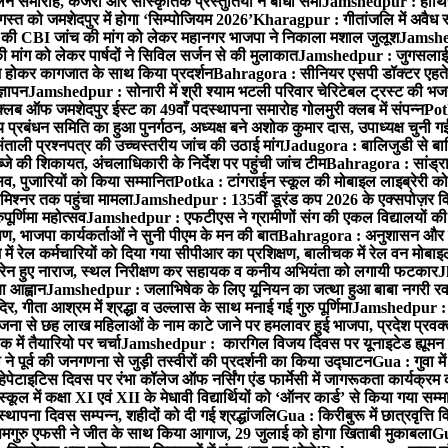
समारोह, कजरी और सांस्कृतिक प्रस्तुतियों ने बांधा समां
Jamshedpur : हाथियों 
स्त को जमशेदपुर में होगा ‘सिम्पोजियम 2026’
Kharagpur : गीतांजलि में अवैध रूप
 CBI जांच की मांग को लेकर महानगर भाजपा ने निकाला मशाल जुलूश
Jamshedp
मांग को लेकर पार्षदों ने सिविल सर्जन से की मुलाकात
Jamshedpur : जुगसलाई में
श होकर कागजात के साथ किया प्रदर्शन
Bahragora : सीनियर एसपी डॉक्टर एहतेश
्ञापन
Jamshedpur : सोनारी में श्री श्याम भटली परिवार चेरिटेबल ट्रस्ट की भजन संध
्लब ऑफ जमशेदपुर ईस्ट का 49वाँ पदस्थापना समारोह गोलमुरी क्लब में संपन्न
Potk
 प्रबंधन समिति का हुआ पुनर्गठन, अध्यक्ष बने अशोक कुमार दास, उपाध्यक्ष चुनी गई
ताली प्रश्नपत्र की उच्चस्तरीय जांच की उठाई मांग
Jadugora : बालिजुडी से बा
े की शिकायत, अंचलाधिकारी के निर्देश पर पहुंची जांच टीम
Bahragora : सांड्र
्सव, पुजारियों को किया सम्मानित
Potka : टांगराईन स्कूल की मोबाइल लाइब्रेरी को
मिश्नर तक पहुंचा मामला
Jamshedpur : 135वीं डूरंड कप 2026 के एक्सपोज़र विजिट म
ूर्णिमा महोत्सव
Jamshedpur : एफटीएस ने ग्रामीणों संग की एकल विद्यालयों की गुण
पण, भाजपा कार्यकर्ताओं ने सुनी पीएम के मन की बात
Bahragora : अनुशासन और प्र
ें रेल कर्मचारियों को दिया गया सीपीआर का प्रशिक्षण, बालीचक में रेल वन मोबा
सोरेन हुए नाराज, स्थल निरीक्षण कर सहायक व कनीय अभियंता को लगायी फटकार
J
ा आह्वान
Jamshedpur : जलाभिषेक के लिए यूनियन का जत्था हुआ बाबा नगरी रव
र, गीता आश्रम में श्रद्धा व उल्लास के साथ मनाई गई गुरु पूर्णिमा
Jamshedpur : बा
ना से छह लाख महिलाओं के नाम काटे जाने पर हमलावर हुई भाजपा, प्रदेश प्रवक्त
में तैयारियो पर चर्चा
Jamshedpur : कारगिल विजय दिवस पर यूनाइटेड ह्यूमन रा
पूर्व की जनगणना से जुड़ी तस्वीरों की प्रदर्शनी का किया उद्घाटन
Gua : गुवा म
हेपेटाइटिस दिवस पर रंभा कॉलेज ऑफ नर्सिंग एंड फार्मेसी में जागरूकता कार्यक्
ूल में कक्षा XI एवं XII के मेधावी विद्यार्थियों को ‘ऑनर कार्ड’ से किया गया सम्
्थापना दिवस सम्पन्न, शहीदों को दी गई श्रद्धांजलि
Gua : किरीबुरू में छात्रवृत्ति
समगुरु एफसी ने जीत के साथ किया आगाज, 29 जुलाई को होगा खिताबी मुकाबला
Gu