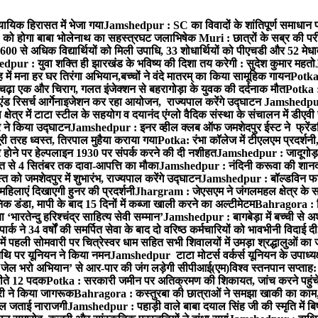
यायिक हिरासत में भेजा गया
Jamshedpur : SC का विवादों के शांतिपूर्ण समाधान प
1 को होगा बाबा भोलेनाथ का सहस्त्रघट जलाभिषेक
Muri : छात्रों के सब्र की पर
1600 से अधिक विद्यार्थियों को मिली उपाधि, 33 शोधार्थियों को पीएचडी और 52 मेध
pur : युवा शक्ति ही झारखंड के भविष्य की दिशा तय करेगी : सुदेश कुमार महतो
 में मना हर घर तिरंगा अभियान,बच्चों ने वंदे मातरम् का किया सामूहिक गायन
Potka 
 चढ़ा एक और चिराग, गलत इंजेक्शन से बहरागोड़ा के युवक की दर्दनाक मौत
Potka :
ंड रिसर्च आर्गेनाइजेशन कर रहा आयोजन, राज्यपाल करेंगे उद्घाटन
Jamshedpur 
ेत्र में टाटा स्टील के सहयोग व दयानंद एंग्लो वैदिक संस्था के संचालन में डीएवी 
ार ने किया उद्घाटन
Jamshedpur : इनर व्हील क्लब ऑफ जमशेदपुर ईस्ट ने फ्रेंडश
ी तरह ध्वस्त, तिरपाल मुहैया कराया गया
Potka: रंभा कॉलेज में टीएलएम प्रदर्शनी,
ोने पर हेल्पलाइन 1930 पर संपर्क करने की दी नशीहत
Jamshedpur : जादूगोड़ा
्त से 4 सितंबर तक दावा-आपत्ति का मौका
Jamshedpur : नंदिनी करूवा की शानदा
को जमशेदपुर में शुभारंभ, राज्यपाल करेंगे उद्घाटन
Jamshedpur : बॉल्डविन फार्म ए
हिलाएं दिखाएगी हुनर की प्रदर्शनी
Jhargram : जेएसएम ने जंगलमहल क्षेत्र के सम
 डंडा, मापी के बाद 15 दिनों में कब्जा खाली करने का अल्टीमेटम
Bahragora : शि
ारतेन्दु हरिश्चंद्र साहित्य सेवी सम्मान’
Jamshedpur : बागबेड़ा में बच्ची से 
ने 34 वर्षों की समर्पित सेवा के बाद दो वरिष्ठ कर्मचारियों को भावभीनी विदाई दी
ं पहली सोमवारी पर चित्रेस्वर धाम सहित सभी शिवालयों में उमड़ा श्रद्धालुओं क
थि पर यूनियन ने किया नमन
Jamshedpur टाटा मोटर्स वर्कर्स यूनियन के उपाध्यक्ष
‘जेल भरो अभियान’ से आर-पार की जंग लड़ेगी सीपीआई(एम)
विश्व स्तनपान सप्ताह
 जीते 12 पदक
Potka : सरकारी जमीन पर अतिक्रमण की शिकायत, जांच करने पहुं
ारी ने किया जागरूक
Bahragora : कस्तुरबा की छात्राओं ने समझा खाकी का काम,
काल जताई नाराजगी
Jamshedpur : पहाड़ी वाले बाबा दयाल सिंह जी की स्मृति में बिष्ट