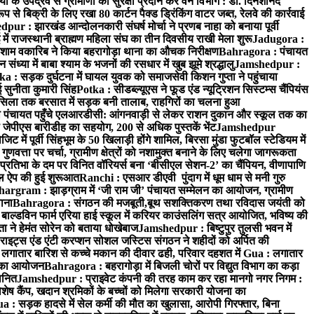
के उपद्रव से ग्रामीणों को सुरक्षा प्रदान करे वन विभाग : डॉ. दिनेशानंद
 से बिक्री के लिए रखा 80 कार्टन पैक्ड ड्रिंकिंग वाटर जब्त, रेलवे की कार्रवाई
ur : झारखंड आन्दोलनकारी संघर्ष मोर्चा ने प्रणब नाहा को बनाया पूर्वी
 राजस्थानी ब्राह्मण महिला संघ का तीन दिवसीय राखी मेला शुरू
Jadugora :
ाम वकारिब ने किया बहरागोड़ा थाना का औचक निरीक्षण
Bahragora : पंचायत
्या में बाबा श्याम के भजनों की रसधार में खुब झूमे श्रद्धालु
Jamshedpur :
a : सड़क दुर्घटना में घायल युवक को समाजसेवी किशन गुप्ता ने पहुंचाया
 सुनीता कुमारी सिंह
Potka : सीडब्ल्यूएस ने फूड एंड न्यूट्रिशन सिस्टम्स चैंपियंस
सिला तक बरसात में सड़क बनी तालाब, राहगिरों का चलना हुआ
ा पंचायत पहुँचे एलआरडीसी: आंगनवाड़ी से लेकर राशन दुकान और स्कूल तक का
 जेपीएस बारीडीह का सहयोग, 200 से अधिक पुस्तकें भेंट
Jamshedpur
ें पूर्वी सिंहभूम के 50 खिलाड़ी होंगे शामिल, बिरसा मुंडा फुटबॉल स्टेडियम में
वत्ता पर चर्चा, ग्रामीण क्षेत्रों को नशामुक्त बनाने के लिए चलेगा जागरूकता
तिभा के दम पर विनित वॉरियर्स बना ‘बीसीएल सेशन-2’ का चैंपियन, वीणापाणि
इल ऐप की हुई शुरूआत
Ranchi : एसआर डीएवी पुंदाग में धूम धाम से मनी गुरु
hargram : झाड़ग्राम में ‘जी राम जी’ पंचायत सम्मेलन का आयोजन, ग्रामीण
ाना
Bahragora : संगठन की मजबूती,बूथ सशक्तिकरण तथा रविदास जयंती को
ल्डविन फार्म एरिया हाई स्कूल में करियर काउंसलिंग सत्र आयोजित, भविष्य की
ा ने हेमंत सोरेन को बताया धोखेबाज
Jamshedpur : बिष्टुपुर तुलसी भवन में
इट्स एंड एंटी करप्शन सोशल जस्टिस संगठन ने शहीदों को अर्पित की
ें लगातार बारिश से कच्चे मकान की दीवार ढही, परिवार दहशत में
Gua : लगातार
रम का आयोजन
Bahragora : बहरागोड़ा में बिजली चोरों पर विद्युत विभाग का कड़ा
मानित
Jamshedpur : प्राइवेट कंपनी की तरह काम कर रहा मानगो नगर निगम :
 विशेष कैंप, खदान श्रमिकों के बच्चों को मिलेगा सरकारी योजना का
a : सड़क हादसे में सेल कर्मी की मौत का खुलासा, आरोपी गिरफ्तार, बिना