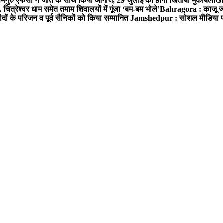
समगुरु एफसी ने जीत के साथ किया आगाज, 29 जुलाई को होगा खिताबी मुकाबला
Gu
त्रेश्वर धाम समेत तमाम शिवालयों में गूंजा ‘बम-बम भोले’
Bahragora : काजू जंगल
ों के परिजन व पूर्व सैनिकों को किया सम्मानित
Jamshedpur : सोशल मीडिया पर