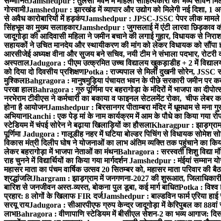
सम्मानित
Jamshedpur : तुलसी भवन में महिला साहित्यकारों का भव्य सावन मिलन 
गोस्वामी
Jamshedpur : झारखंड में व्यापार और उद्योग को मिलेगी नई दिशा, 1 अग
से अवैध कारोबारियों में हड़कंप
Jamshedpur : JPSC-JSSC पेपर लीक मामले की
सिंहभूम का मुख्य सलाहकार
Jamshedpur : जुगसलाई में एंटी लारवा छिड़काव की 
जादूगोड़ा की आदिवासी महिला ने जमीन बचाने की लगाई गुहार, विधायक से निरा
सहायकों ने उचित मानदेय और स्थायीकरण की मांग को लेकर विधायक को सौंपा ज
आरसीजेई अध्यक्ष वीना और सुजय बने सचिव, नयी टीम ने संभाला पदभार, रोटरी क
अस्पताल
Jadugora : पीएम उत्क्रमित उच्च विद्यालय खुकड़ाडीह + 2 में विद्यालय
को दिया दो दिवसीय प्रशिक्षण
Potka : राज्यपाल से मिलीं दुखनी सोरेन, JSSC सं
मुश्किल
Bahgragora : मानुषमुड़िया पंचायत भवन के पीछे सरकारी जमीन पर कब्ज
परखा हाल
Bahragora : गुरु पूर्णिमा पर बहरागोड़ा के मंदिरों में भाजपा का दीपोत
नरभेराम टीवीएस ने कर्मचारी का बकाया व फाइनल सेटलमेंट रोका, चीफ लेबर क
होना है आयोजन
Jamshedpur : बिरसानगर पीताम्बरा मंदिर में धूमधाम से मना गुरुप
अभियान
Ranchi : एक पेड़ मां के नाम कार्यक्रम में आम के पौधे का किया गया रो
स्टेडियम में चंपई सोरेन ने बढ़ाया खिलाड़ियों का हौसला
Kharagpur : झाड़ग्राम म
पूर्णिमा
Jadugora : गालूडीह नहर में घटिया बोल्डर पिचिंग से विधायक सोमेश 
विकास मंत्री दिलीप घोष ने योजनाओं का लाभ अंतिम व्यक्ति तक पहुंचाने का किय
लेकर बहरागोड़ा में भाजपा नेताओं का मंथन
Bahragora : सरस्वती शिशु विद्या मंदि
राह चुनने में विद्यार्थियों का किया गया मार्गदर्शन
Jamshedpur : मंईयां सम्मान योज
महासर माता का पंचम वार्षिक उत्सव 20 सितम्बर को, महासर माता परिवार की बैठक 
श्रद्धांजलि
Jhargram : झाड़ग्राम में जनगणना-2027 की शुरूआत, जिलाधिकारी ने 
बारिश से जनजीवन अस्त-व्यस्त, बोकना पुल डूबा, कई मार्ग बाधित
Potka : विश्व 
प्रहार: 8 लोगों के खिलाफ FIR दर्ज
Jamshedpur : बाल्डविन फार्म एरिया हाई स्क
सरयू राय
Jadugora : सीआरपीएफ ग्रुप केन्द्र जादूगोड़ा में केरिपुबल का 88वां स
लाभ
Bahragora : वीणापाणि स्टेडियम में बीसीएल सेशन-2 का भव्य आगाज: दि