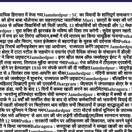
यायिक हिरासत में भेजा गया
Jamshedpur : SC का विवादों के शांतिपूर्ण समाधान प
1 को होगा बाबा भोलेनाथ का सहस्त्रघट जलाभिषेक
Muri : छात्रों के सब्र की पर
1600 से अधिक विद्यार्थियों को मिली उपाधि, 33 शोधार्थियों को पीएचडी और 52 मेध
pur : युवा शक्ति ही झारखंड के भविष्य की दिशा तय करेगी : सुदेश कुमार महतो
 में मना हर घर तिरंगा अभियान,बच्चों ने वंदे मातरम् का किया सामूहिक गायन
Potka 
 चढ़ा एक और चिराग, गलत इंजेक्शन से बहरागोड़ा के युवक की दर्दनाक मौत
Potka :
ंड रिसर्च आर्गेनाइजेशन कर रहा आयोजन, राज्यपाल करेंगे उद्घाटन
Jamshedpur 
ेत्र में टाटा स्टील के सहयोग व दयानंद एंग्लो वैदिक संस्था के संचालन में डीएवी 
ार ने किया उद्घाटन
Jamshedpur : इनर व्हील क्लब ऑफ जमशेदपुर ईस्ट ने फ्रेंडश
ी तरह ध्वस्त, तिरपाल मुहैया कराया गया
Potka: रंभा कॉलेज में टीएलएम प्रदर्शनी,
ोने पर हेल्पलाइन 1930 पर संपर्क करने की दी नशीहत
Jamshedpur : जादूगोड़ा
्त से 4 सितंबर तक दावा-आपत्ति का मौका
Jamshedpur : नंदिनी करूवा की शानदा
को जमशेदपुर में शुभारंभ, राज्यपाल करेंगे उद्घाटन
Jamshedpur : बॉल्डविन फार्म ए
हिलाएं दिखाएगी हुनर की प्रदर्शनी
Jhargram : जेएसएम ने जंगलमहल क्षेत्र के सम
 डंडा, मापी के बाद 15 दिनों में कब्जा खाली करने का अल्टीमेटम
Bahragora : शि
ारतेन्दु हरिश्चंद्र साहित्य सेवी सम्मान’
Jamshedpur : बागबेड़ा में बच्ची से 
ने 34 वर्षों की समर्पित सेवा के बाद दो वरिष्ठ कर्मचारियों को भावभीनी विदाई दी
ं पहली सोमवारी पर चित्रेस्वर धाम सहित सभी शिवालयों में उमड़ा श्रद्धालुओं क
थि पर यूनियन ने किया नमन
Jamshedpur टाटा मोटर्स वर्कर्स यूनियन के उपाध्यक्ष
‘जेल भरो अभियान’ से आर-पार की जंग लड़ेगी सीपीआई(एम)
विश्व स्तनपान सप्ताह
 जीते 12 पदक
Potka : सरकारी जमीन पर अतिक्रमण की शिकायत, जांच करने पहुं
ारी ने किया जागरूक
Bahragora : कस्तुरबा की छात्राओं ने समझा खाकी का काम,
काल जताई नाराजगी
Jamshedpur : पहाड़ी वाले बाबा दयाल सिंह जी की स्मृति में बिष्ट