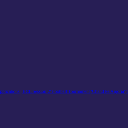
pplications'
'BCL Session-2' Football Tournament
'Chand ke Anjoria'