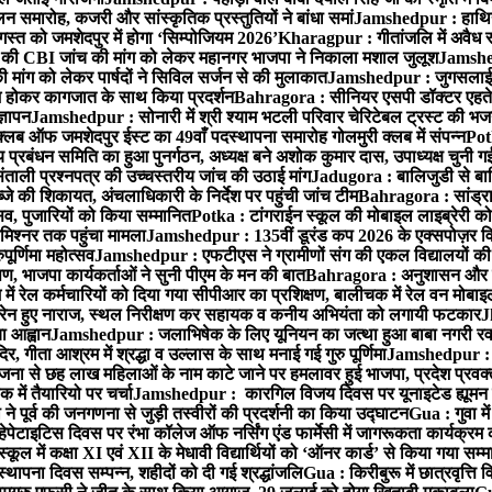
समारोह, कजरी और सांस्कृतिक प्रस्तुतियों ने बांधा समां
Jamshedpur : हाथियों 
स्त को जमशेदपुर में होगा ‘सिम्पोजियम 2026’
Kharagpur : गीतांजलि में अवैध रूप
 CBI जांच की मांग को लेकर महानगर भाजपा ने निकाला मशाल जुलूश
Jamshedp
मांग को लेकर पार्षदों ने सिविल सर्जन से की मुलाकात
Jamshedpur : जुगसलाई में
श होकर कागजात के साथ किया प्रदर्शन
Bahragora : सीनियर एसपी डॉक्टर एहतेश
्ञापन
Jamshedpur : सोनारी में श्री श्याम भटली परिवार चेरिटेबल ट्रस्ट की भजन संध
्लब ऑफ जमशेदपुर ईस्ट का 49वाँ पदस्थापना समारोह गोलमुरी क्लब में संपन्न
Potk
 प्रबंधन समिति का हुआ पुनर्गठन, अध्यक्ष बने अशोक कुमार दास, उपाध्यक्ष चुनी गई
ताली प्रश्नपत्र की उच्चस्तरीय जांच की उठाई मांग
Jadugora : बालिजुडी से बा
े की शिकायत, अंचलाधिकारी के निर्देश पर पहुंची जांच टीम
Bahragora : सांड्र
्सव, पुजारियों को किया सम्मानित
Potka : टांगराईन स्कूल की मोबाइल लाइब्रेरी को
मिश्नर तक पहुंचा मामला
Jamshedpur : 135वीं डूरंड कप 2026 के एक्सपोज़र विजिट म
ूर्णिमा महोत्सव
Jamshedpur : एफटीएस ने ग्रामीणों संग की एकल विद्यालयों की गुण
पण, भाजपा कार्यकर्ताओं ने सुनी पीएम के मन की बात
Bahragora : अनुशासन और प्र
ें रेल कर्मचारियों को दिया गया सीपीआर का प्रशिक्षण, बालीचक में रेल वन मोबा
सोरेन हुए नाराज, स्थल निरीक्षण कर सहायक व कनीय अभियंता को लगायी फटकार
J
ा आह्वान
Jamshedpur : जलाभिषेक के लिए यूनियन का जत्था हुआ बाबा नगरी रव
र, गीता आश्रम में श्रद्धा व उल्लास के साथ मनाई गई गुरु पूर्णिमा
Jamshedpur : बा
ना से छह लाख महिलाओं के नाम काटे जाने पर हमलावर हुई भाजपा, प्रदेश प्रवक्त
में तैयारियो पर चर्चा
Jamshedpur : कारगिल विजय दिवस पर यूनाइटेड ह्यूमन रा
पूर्व की जनगणना से जुड़ी तस्वीरों की प्रदर्शनी का किया उद्घाटन
Gua : गुवा म
हेपेटाइटिस दिवस पर रंभा कॉलेज ऑफ नर्सिंग एंड फार्मेसी में जागरूकता कार्यक्
ूल में कक्षा XI एवं XII के मेधावी विद्यार्थियों को ‘ऑनर कार्ड’ से किया गया सम्
्थापना दिवस सम्पन्न, शहीदों को दी गई श्रद्धांजलि
Gua : किरीबुरू में छात्रवृत्ति