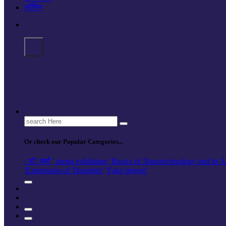
लॉगिन
Search
for:
Or check our Popular Categories...
: डॉ. शर्मा
' mega exhibition
'Basics of Nanotechnology and its A
'Expression of Thoughts'
'Fake degree'