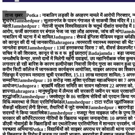
ताजा ख़बर
Potka : नाबालिग लड़की के अपहरण मामले में आरोपी गिरफ्तार, न्
शुभारंभ
Jamshedpur : सुल्तानगंज के पावन गंगाजल से साकची शिव मंदिर में 1
महतो
Jamshedpur : नेताजी सुभाष विश्वविद्यालय के चतुर्थ दीक्षांत समारोह में 
आरोप, फर्जी कागजात पर बंगाल भेजा जा रहा लौह आयस्क, जांच की मांग
Jamshed
नाबालिग भी घटना में थे शामिल
Jadugora : शेफर्ड इंग्लिश मीडियम स्कूल धर्मडीह
को कानून की दी गई जानकारी
Bahragora :चरमराती स्वास्थ्य व्यवस्था की भेंट
जानलेवा हमला
Jamshedpur : 13वां हस्तकरघा दिवस 7 को, वीवर्स डेवलपमेंट ए
सचिव ने की शिरकत, कानून से रू व रू हुईं छात्राएं
Badajamda : बड़ा जामदा क्ष
जनऔषधि केन्द्र ,सस्ते दामों में मिलेगी महंगी दवाइयां, उप महानिरीक्षक रमेश कुम
लगातार हो रही बारिश के कारण हल्दीपोखर निवासी विनोद गुप्ता का मकान हुआ पूर
करीम सिटी कॉलेज में जागरूकता कार्यक्रम आयोजित, साइबर अपराध का शिकार ह
सिंहभूम में प्रारूप मतदाता सूची प्रकाशित, 15.11 लाख मतदाता शामिल; 5 अगस
सम्मानित
Jamshedpur : 10 करोड़ नशा-मुक्ति प्रतिज्ञा महाअभियान का 7 अगस्त 
आयोजन
Jadugora : ब्रह्मर्षि महिला समिति का सावन महोत्सव 22 अगस्त को, म
ज्ञापन
Bahragora : मानुषमुड़िया में लैम्पस की सरकारी जमीन पर चला प्रशासनिक
श्रद्धांजलि
Jamshedpur : जमशेदपुर के 86 साहित्य सेवियों को प्रदान किया गया ‘भ
विधि-व्यवस्था से मिला प्रतिनिधिमंडल
Jamshedpur : टाटा स्टील जूलॉजिकल पार्क 
सैकड़ों महिलाएं लेंगी हिस्सा, तैयारियों में जुटे समर्थक
Jamshedpur : बहरागोड़ा मे
सदस्यों ने किया जलाभिषेक
Jamshedpur : मजदूर नेता माइकल जॉन के पुण्य ति
सरकार की कॉर्पोरेटपरस्त नीतियों के खिलाफ भड़का जनाक्रोश: 10 अगस्त को 
डीएवी नोवामुंडी के खिलाड़ियों का एथलेटिक्स प्रतियोगिता में शानदार प्रदर्शन,
स्वच्छता अभियान
Potka : विद्यार्थियों को साइबर अपराध पर कोवाली थाना प्रभ
से खिलवाड़ के विरोध में सड़क पर उतरी भाजपा: बहरागोड़ा में मशाल जुलूस नि