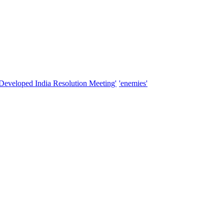
'Developed India Resolution Meeting'
'enemies'