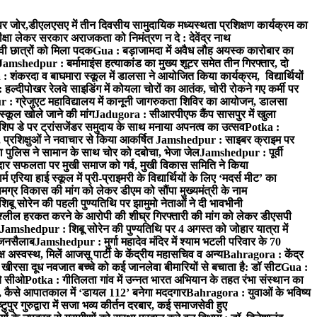
र जोर,डीएलएसए में तीन दिवसीय सामुदायिक मध्यस्थता प्रशिक्षण कार्यक्रम का
ीक्षा लेकर सरकार अराजकता को निमंत्रण न दे : देवेंद्र नाथ
ावी छात्रों को मिला पदक
Gua : बड़ाजामदा में अवैध लौह अयस्क कारोबार का
Jamshedpur : बर्मामाइंस हत्याकांड का मुख्य शूटर समेत तीन गिरफ्तार, दो
: शंकरदा व बाघमारा स्कूल में डालसा ने आयोजित किया कार्यक्रम, विद्यार्थियों
 हल्दीपोखर रेलवे साइडिंग में कोयला चोरों का आतंक, चोरी रोकने गए कर्मी पर
: ग्रेजुएट महाविद्यालय में कानूनी जागरुकता शिविर का आयोजन, डालसा
स्कूल खोले जाने की मांग
Jadugora : सीआरपीएफ कैंप सासपुर में खुला
िप डे पर ट्रांसजेंडर समुदाय के साथ मनाया अपनत्व का उत्सव
Potka :
 प्रशिक्षुओं ने नवाचार से किया आकर्षित
Jamshedpur : साइबर क्राइम पर
 पुलिस ने सामान के साथ चोर को दबोचा, भेजा जेल
Jamshedpur : पूर्वी
र सफलता पर मुखी समाज को गर्व, मुखी विकास समिति ने किया
रिया हाई स्कूल में प्री-प्राइमरी के विद्यार्थियों के लिए ‘मदर्स मीट’ का
ग्र विकास की मांग को लेकर डीएम को सौंपा मुख्यमंत्री के नाम
बू सोरेन की पहली पुण्यतिथि पर झामुमो नेताओं ने दी भावभीनी
अश्लील हरकत करने के आरोपी की शीघ्र गिरफ्तारी की मांग को लेकर डीएसपी
Jamshedpur : शिबू सोरेन की पुण्यतिथि पर 4 अगस्त को जोहार यात्रा में
ा जनसैलाब
Jamshedpur : मुर्गा महादेव मंदिर में श्याम भटली परिवार के 70
 अस्वस्थ, मिलें आजसू पार्टी के केंद्रीय महासचिव व अन्य
Bahragora : केंद्र
: खीरसा दूध नवजात बच्चे को कई जानलेवा बीमारियों से बचाता है: डॉ सीट
Gua :
चे सीओ
Potka : गीतिलता गांव में उन्नत भारत अभियान के तहत रंभा संस्थान का
 कैसे आपातकाल में ‘डायल 112’ बनेगा मददगार
Bahragora : युवाओं के भविष्य
ुपुर गुरुद्वारा में सजा भव्य कीर्तन दरबार, कई समाजसेवी हुए