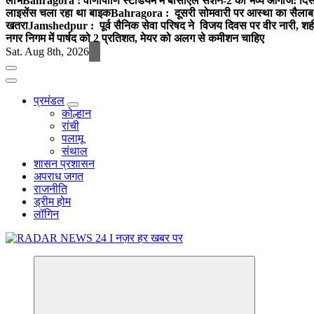
लाभ
Bahragora : वीणापाणि स्टेडियम में बीसीएल सेशन-2 का भव्य आगाज: दि
लाइसेंस चला रहा था बाइक
Bahragora : दूसरी सोमवारी पर आस्था का सैलाब, चि
खतरा
Jamshedpur : पूर्व सैनिक सेवा परिषद ने विजय दिवस पर वीर नारी, शहीद
नगर निगम में पार्षद को 2 प्रतिशत, मेयर को अलग से कमीशन चाहिए
Sat. Aug 8th, 2026
प्रमंडल
कोल्हान
रांची
पलामू
संथाल
शासन प्रशासन
अपराध जगत
राजनीति
ड्रीम होम
लॉगिन
नज़र हर खबर पर