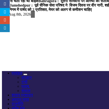
लाइसेंस चला रहा था बाइक
Bahragora : दूसरी सोमवारी पर आस्था का सैलाब, चि
खतरा
Jamshedpur : पूर्व सैनिक सेवा परिषद ने विजय दिवस पर वीर नारी, शहीद
नगर निगम में पार्षद को 2 प्रतिशत, मेयर को अलग से कमीशन चाहिए
Sat. Aug 8th, 2026
नज़र हर खबर पर
प्रमंडल
कोल्हान
रांची
पलामू
संथाल
शासन प्रशासन
अपराध जगत
राजनीति
ड्रीम होम