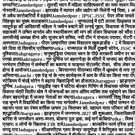
सम्मानित
Jamshedpur : तुलसी भवन में महिला साहित्यकारों का भव्य सावन मिलन 
गोस्वामी
Jamshedpur : झारखंड में व्यापार और उद्योग को मिलेगी नई दिशा, 1 अग
से अवैध कारोबारियों में हड़कंप
Jamshedpur : JPSC-JSSC पेपर लीक मामले की
सिंहभूम का मुख्य सलाहकार
Jamshedpur : जुगसलाई में एंटी लारवा छिड़काव की 
जादूगोड़ा की आदिवासी महिला ने जमीन बचाने की लगाई गुहार, विधायक से निरा
सहायकों ने उचित मानदेय और स्थायीकरण की मांग को लेकर विधायक को सौंपा ज
आरसीजेई अध्यक्ष वीना और सुजय बने सचिव, नयी टीम ने संभाला पदभार, रोटरी क
अस्पताल
Jadugora : पीएम उत्क्रमित उच्च विद्यालय खुकड़ाडीह + 2 में विद्यालय
को दिया दो दिवसीय प्रशिक्षण
Potka : राज्यपाल से मिलीं दुखनी सोरेन, JSSC सं
मुश्किल
Bahgragora : मानुषमुड़िया पंचायत भवन के पीछे सरकारी जमीन पर कब्ज
परखा हाल
Bahragora : गुरु पूर्णिमा पर बहरागोड़ा के मंदिरों में भाजपा का दीपोत
नरभेराम टीवीएस ने कर्मचारी का बकाया व फाइनल सेटलमेंट रोका, चीफ लेबर क
होना है आयोजन
Jamshedpur : बिरसानगर पीताम्बरा मंदिर में धूमधाम से मना गुरुप
अभियान
Ranchi : एक पेड़ मां के नाम कार्यक्रम में आम के पौधे का किया गया रो
स्टेडियम में चंपई सोरेन ने बढ़ाया खिलाड़ियों का हौसला
Kharagpur : झाड़ग्राम म
पूर्णिमा
Jadugora : गालूडीह नहर में घटिया बोल्डर पिचिंग से विधायक सोमेश 
विकास मंत्री दिलीप घोष ने योजनाओं का लाभ अंतिम व्यक्ति तक पहुंचाने का किय
लेकर बहरागोड़ा में भाजपा नेताओं का मंथन
Bahragora : सरस्वती शिशु विद्या मंदि
राह चुनने में विद्यार्थियों का किया गया मार्गदर्शन
Jamshedpur : मंईयां सम्मान योज
महासर माता का पंचम वार्षिक उत्सव 20 सितम्बर को, महासर माता परिवार की बैठक 
श्रद्धांजलि
Jhargram : झाड़ग्राम में जनगणना-2027 की शुरूआत, जिलाधिकारी ने 
बारिश से जनजीवन अस्त-व्यस्त, बोकना पुल डूबा, कई मार्ग बाधित
Potka : विश्व 
प्रहार: 8 लोगों के खिलाफ FIR दर्ज
Jamshedpur : बाल्डविन फार्म एरिया हाई स्क
सरयू राय
Jadugora : सीआरपीएफ ग्रुप केन्द्र जादूगोड़ा में केरिपुबल का 88वां स