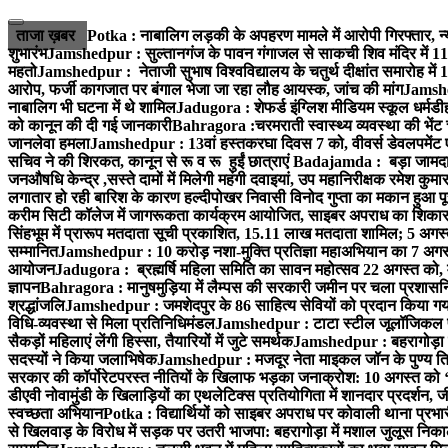
Skip
to
ताजा ख़बर
Potka : नाबालिग लड़की के अपहरण मामले में आरोपी गिरफ्तार, न्
content
शुभारंभ
Jamshedpur : सुल्तानगंज के पावन गंगाजल से साकची शिव मंदिर में 1
महतो
Jamshedpur : नेताजी सुभाष विश्वविद्यालय के चतुर्थ दीक्षांत समारोह में 
आरोप, फर्जी कागजात पर बंगाल भेजा जा रहा लौह आयस्क, जांच की मांग
Jamshed
नाबालिग भी घटना में थे शामिल
Jadugora : शेफर्ड इंग्लिश मीडियम स्कूल धर्मडीह
को कानून की दी गई जानकारी
Bahragora :चरमराती स्वास्थ्य व्यवस्था की भेंट
जानलेवा हमला
Jamshedpur : 13वां हस्तकरघा दिवस 7 को, वीवर्स डेवलपमेंट ए
सचिव ने की शिरकत, कानून से रू व रू हुईं छात्राएं
Badajamda : बड़ा जामदा क्ष
जनऔषधि केन्द्र ,सस्ते दामों में मिलेगी महंगी दवाइयां, उप महानिरीक्षक रमेश कुम
लगातार हो रही बारिश के कारण हल्दीपोखर निवासी विनोद गुप्ता का मकान हुआ पूर
करीम सिटी कॉलेज में जागरूकता कार्यक्रम आयोजित, साइबर अपराध का शिकार ह
सिंहभूम में प्रारूप मतदाता सूची प्रकाशित, 15.11 लाख मतदाता शामिल; 5 अगस
सम्मानित
Jamshedpur : 10 करोड़ नशा-मुक्ति प्रतिज्ञा महाअभियान का 7 अगस्त 
आयोजन
Jadugora : ब्रह्मर्षि महिला समिति का सावन महोत्सव 22 अगस्त को, म
ज्ञापन
Bahragora : मानुषमुड़िया में लैम्पस की सरकारी जमीन पर चला प्रशासनिक
श्रद्धांजलि
Jamshedpur : जमशेदपुर के 86 साहित्य सेवियों को प्रदान किया गया ‘भ
विधि-व्यवस्था से मिला प्रतिनिधिमंडल
Jamshedpur : टाटा स्टील जूलॉजिकल पार्क 
सैकड़ों महिलाएं लेंगी हिस्सा, तैयारियों में जुटे समर्थक
Jamshedpur : बहरागोड़ा मे
सदस्यों ने किया जलाभिषेक
Jamshedpur : मजदूर नेता माइकल जॉन के पुण्य ति
सरकार की कॉर्पोरेटपरस्त नीतियों के खिलाफ भड़का जनाक्रोश: 10 अगस्त को 
डीएवी नोवामुंडी के खिलाड़ियों का एथलेटिक्स प्रतियोगिता में शानदार प्रदर्शन,
स्वच्छता अभियान
Potka : विद्यार्थियों को साइबर अपराध पर कोवाली थाना प्रभ
से खिलवाड़ के विरोध में सड़क पर उतरी भाजपा: बहरागोड़ा में मशाल जुलूस नि