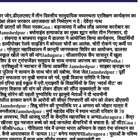
र जोर,डीएलएसए में तीन दिवसीय सामुदायिक मध्यस्थता प्रशिक्षण कार्यक्रम का
ीक्षा लेकर सरकार अराजकता को निमंत्रण न दे : देवेंद्र नाथ
ावी छात्रों को मिला पदक
Gua : बड़ाजामदा में अवैध लौह अयस्क कारोबार का
Jamshedpur : बर्मामाइंस हत्याकांड का मुख्य शूटर समेत तीन गिरफ्तार, दो
: शंकरदा व बाघमारा स्कूल में डालसा ने आयोजित किया कार्यक्रम, विद्यार्थियों
 हल्दीपोखर रेलवे साइडिंग में कोयला चोरों का आतंक, चोरी रोकने गए कर्मी पर
: ग्रेजुएट महाविद्यालय में कानूनी जागरुकता शिविर का आयोजन, डालसा
स्कूल खोले जाने की मांग
Jadugora : सीआरपीएफ कैंप सासपुर में खुला
िप डे पर ट्रांसजेंडर समुदाय के साथ मनाया अपनत्व का उत्सव
Potka :
 प्रशिक्षुओं ने नवाचार से किया आकर्षित
Jamshedpur : साइबर क्राइम पर
 पुलिस ने सामान के साथ चोर को दबोचा, भेजा जेल
Jamshedpur : पूर्वी
र सफलता पर मुखी समाज को गर्व, मुखी विकास समिति ने किया
रिया हाई स्कूल में प्री-प्राइमरी के विद्यार्थियों के लिए ‘मदर्स मीट’ का
ग्र विकास की मांग को लेकर डीएम को सौंपा मुख्यमंत्री के नाम
बू सोरेन की पहली पुण्यतिथि पर झामुमो नेताओं ने दी भावभीनी
अश्लील हरकत करने के आरोपी की शीघ्र गिरफ्तारी की मांग को लेकर डीएसपी
Jamshedpur : शिबू सोरेन की पुण्यतिथि पर 4 अगस्त को जोहार यात्रा में
ा जनसैलाब
Jamshedpur : मुर्गा महादेव मंदिर में श्याम भटली परिवार के 70
 अस्वस्थ, मिलें आजसू पार्टी के केंद्रीय महासचिव व अन्य
Bahragora : केंद्र
: खीरसा दूध नवजात बच्चे को कई जानलेवा बीमारियों से बचाता है: डॉ सीट
Gua :
चे सीओ
Potka : गीतिलता गांव में उन्नत भारत अभियान के तहत रंभा संस्थान का
 कैसे आपातकाल में ‘डायल 112’ बनेगा मददगार
Bahragora : युवाओं के भविष्य
ुपुर गुरुद्वारा में सजा भव्य कीर्तन दरबार, कई समाजसेवी हुए