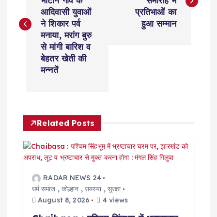
भाटीनं गांव के
समारोह में
s
आदिवासी युवाओं
प्रतिभाओं का
ने शिकार पर्व
हुआ सम्मान
t
मनाया, मरांग बुरु
से मांगी बारिश व
n
बेहतर खेती की
मन्नतें
a
v
Related Posts
i
g
a
RADAR NEWS 24
धर्म समाज
,
कोल्हान
,
समस्या
,
सुरक्षा
t
August 8, 2026
4 views