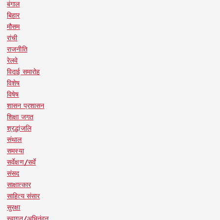
बंगाल
बिहार
मौसम
रांची
राजनीति
रेलवे
विदाई समारोह
विशेष
विषेष
शासन प्रशासन
शिक्षा जगत
श्रद्धांजलि
संथाल
समस्या
सर्वेक्षण/सर्वे
संसद
साक्षात्कार
साहित्य संसार
सुरक्षा
स्वागत/अभिनंदन