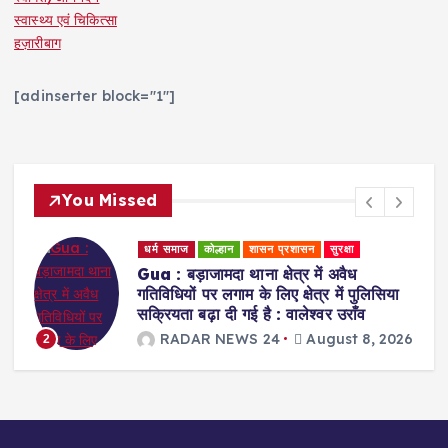
स्वास्थ्य एवं चिकित्सा
हज़ारीबाग
[adinserter block="1"]
You Missed
ासन प्रशासन
सुरक्षा
धर्म समाज
स्वास्थ्य एवं चिकित्सा
 क्षेत्र में अवैध
Ranchi : प्राकृतिक चिकित
े लिए क्षेत्र में पुलिसिया
को स्वस्थ जीवन की राह दि
है : वालेश्वर उराँव
पांडे
 24
August 8, 2026
RADAR NEWS 24
3