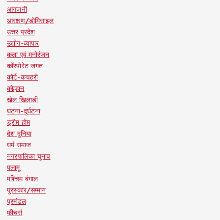
आगजनी
आरक्षण/डोमिसाइल
उत्तर प्रदेश
उद्योग-व्यापार
कला एवं मनोरंजन
कॉरपोरेट जगत
कोर्ट-कचहरी
कोल्हान
खेल खिलाड़ी
घटना-दुर्घटना
ड्रीम होम
देश दुनिया
धर्म समाज
नगरपालिका चुनाव
पलामू
पश्चिम बंगाल
पुरस्कार/सम्मान
प्रमंडल
फीचर्स