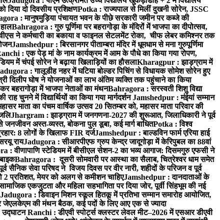
ताल
Jadugora : पीएम उत्क्रमित उच्च विद्यालय खुकड़ाडीह + 2 में विद्यालय
 को दिया दो दिवसीय प्रशिक्षण
Potka : राज्यपाल से मिलीं दुखनी सोरेन, JSSC
ora : मानुषमुड़िया पंचायत भवन के पीछे सरकारी जमीन पर कब्जे की
 हाल
Bahragora : गुरु पूर्णिमा पर बहरागोड़ा के मंदिरों में भाजपा का दीपोत्सव,
ीएस ने कर्मचारी का बकाया व फाइनल सेटलमेंट रोका, चीफ लेबर कमिश्नर तक
आयोजन
Jamshedpur : बिरसानगर पीताम्बरा मंदिर में धूमधाम से मना गुरुपूर्णिमा
anchi : एक पेड़ मां के नाम कार्यक्रम में आम के पौधे का किया गया रोपण,
म में चंपई सोरेन ने बढ़ाया खिलाड़ियों का हौसला
Kharagpur : झाड़ग्राम में
adugora : गालूडीह नहर में घटिया बोल्डर पिचिंग से विधायक सोमेश सोरेन हुए
री दिलीप घोष ने योजनाओं का लाभ अंतिम व्यक्ति तक पहुंचाने का किया
 बहरागोड़ा में भाजपा नेताओं का मंथन
Bahragora : सरस्वती शिशु विद्या
 चुनने में विद्यार्थियों का किया गया मार्गदर्शन
Jamshedpur : मंईयां सम्मान
महासर माता का पंचम वार्षिक उत्सव 20 सितम्बर को, महासर माता परिवार की
ंजलि
Jhargram : झाड़ग्राम में जनगणना-2027 की शुरूआत, जिलाधिकारी ने पूर्व
 जनजीवन अस्त-व्यस्त, बोकना पुल डूबा, कई मार्ग बाधित
Potka : विश्व
प्रहार: 8 लोगों के खिलाफ FIR दर्ज
Jamshedpur : बाल्डविन फार्म एरिया हाई
सरयू राय
Jadugora : सीआरपीएफ ग्रुप केन्द्र जादूगोड़ा में केरिपुबल का 88वां
 : वीणापाणि स्टेडियम में बीसीएल सेशन-2 का भव्य आगाज: दिसमगुरु एफसी ने
 बाइक
Bahragora : दूसरी सोमवारी पर आस्था का सैलाब, चित्रेश्वर धाम समेत
व सैनिक सेवा परिषद ने विजय दिवस पर वीर नारी, शहीदों के परिजन व पूर्व
ो 2 प्रतिशत, मेयर को अलग से कमीशन चाहिए
Jamshedpur : दानदाताओं के
सामाजिक एकजुटता और महिला सहभागिता पर दिया जोर, पूर्वी सिंहभूम की नई
Jadugora : डिवाइन मिशन स्कूल हितकू में प्रतिभा सम्मान समारोह आयोजित,
 जेएलकेएम की मंथन बैठक, कई पदों के लिए आए एक से ज्यादा
ा उद्घाटन
Ranchi : डीएवी स्पोर्ट्स क्लस्टर लेवल मीट–2026 में एसआर डीएवी