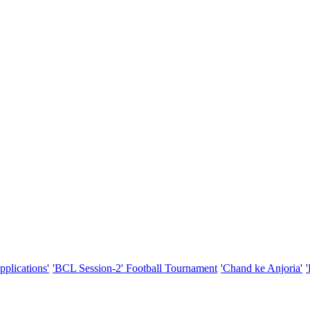
pplications'
'BCL Session-2' Football Tournament
'Chand ke Anjoria'