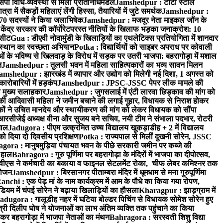
पी विधि-व्यवस्था से मिला प्रतिनिधिमंडल
Jamshedpur : टाटा स्टील
ें सैकड़ों महिलाएं लेंगी हिस्सा, तैयारियों में जुटे समर्थक
Jamshedpur :
े 70 सदस्यों ने किया जलाभिषेक
Jamshedpur : मजदूर नेता माइकल जॉन के
ेंद्र सरकार की कॉर्पोरेटपरस्त नीतियों के खिलाफ भड़का जनाक्रोश: 10
 सीट
Gua : डीएवी नोवामुंडी के खिलाड़ियों का एथलेटिक्स प्रतियोगिता में शानदार
ंस्थान का स्वच्छता अभियान
Potka : विद्यार्थियों को साइबर अपराध पर कोवाली
 के भविष्य से खिलवाड़ के विरोध में सड़क पर उतरी भाजपा: बहरागोड़ा में मशाल
त
Jamshedpur : तुलसी भवन में महिला साहित्यकारों का भव्य सावन मिलन
amshedpur : झारखंड में व्यापार और उद्योग को मिलेगी नई दिशा, 1 अगस्त को
ारोबारियों में हड़कंप
Jamshedpur : JPSC-JSSC पेपर लीक मामले की
का मुख्य सलाहकार
Jamshedpur : जुगसलाई में एंटी लारवा छिड़काव की मांग को
की आदिवासी महिला ने जमीन बचाने की लगाई गुहार, विधायक से निराश होकर
ं ने उचित मानदेय और स्थायीकरण की मांग को लेकर विधायक को सौंपा
सीजेई अध्यक्ष वीना और सुजय बने सचिव, नयी टीम ने संभाला पदभार, रोटरी
ताल
Jadugora : पीएम उत्क्रमित उच्च विद्यालय खुकड़ाडीह + 2 में विद्यालय
 को दिया दो दिवसीय प्रशिक्षण
Potka : राज्यपाल से मिलीं दुखनी सोरेन, JSSC
ora : मानुषमुड़िया पंचायत भवन के पीछे सरकारी जमीन पर कब्जे की
 हाल
Bahragora : गुरु पूर्णिमा पर बहरागोड़ा के मंदिरों में भाजपा का दीपोत्सव,
ीएस ने कर्मचारी का बकाया व फाइनल सेटलमेंट रोका, चीफ लेबर कमिश्नर तक
आयोजन
Jamshedpur : बिरसानगर पीताम्बरा मंदिर में धूमधाम से मना गुरुपूर्णिमा
anchi : एक पेड़ मां के नाम कार्यक्रम में आम के पौधे का किया गया रोपण,
म में चंपई सोरेन ने बढ़ाया खिलाड़ियों का हौसला
Kharagpur : झाड़ग्राम में
adugora : गालूडीह नहर में घटिया बोल्डर पिचिंग से विधायक सोमेश सोरेन हुए
री दिलीप घोष ने योजनाओं का लाभ अंतिम व्यक्ति तक पहुंचाने का किया
 बहरागोड़ा में भाजपा नेताओं का मंथन
Bahragora : सरस्वती शिशु विद्या