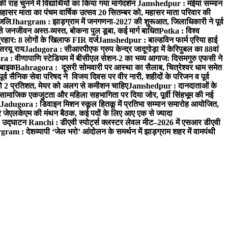
 चुनने में विद्यार्थियों का किया गया मार्गदर्शन
Jamshedpur : मंईयां सम्मान
महासर माता का पंचम वार्षिक उत्सव 20 सितम्बर को, महासर माता परिवार की
ंजलि
Jhargram : झाड़ग्राम में जनगणना-2027 की शुरूआत, जिलाधिकारी ने पूर्व
 जनजीवन अस्त-व्यस्त, बोकना पुल डूबा, कई मार्ग बाधित
Potka : विश्व
प्रहार: 8 लोगों के खिलाफ FIR दर्ज
Jamshedpur : बाल्डविन फार्म एरिया हाई
सरयू राय
Jadugora : सीआरपीएफ ग्रुप केन्द्र जादूगोड़ा में केरिपुबल का 88वां
 : वीणापाणि स्टेडियम में बीसीएल सेशन-2 का भव्य आगाज: दिसमगुरु एफसी ने
 बाइक
Bahragora : दूसरी सोमवारी पर आस्था का सैलाब, चित्रेश्वर धाम समेत
व सैनिक सेवा परिषद ने विजय दिवस पर वीर नारी, शहीदों के परिजन व पूर्व
ो 2 प्रतिशत, मेयर को अलग से कमीशन चाहिए
Jamshedpur : दानदाताओं के
सामाजिक एकजुटता और महिला सहभागिता पर दिया जोर, पूर्वी सिंहभूम की नई
Jadugora : डिवाइन मिशन स्कूल हितकू में प्रतिभा सम्मान समारोह आयोजित,
 जेएलकेएम की मंथन बैठक, कई पदों के लिए आए एक से ज्यादा
ा उद्घाटन
Ranchi : डीएवी स्पोर्ट्स क्लस्टर लेवल मीट–2026 में एसआर डीएवी
ram : देशव्यापी ‘जेल भरो’ आंदोलन के समर्थन में झाड़ग्राम शहर में वामपंथी