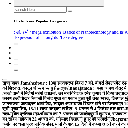
Search
for:
Or check our Popular Categories...
: डॉ. शर्मा
' mega exhibition
'Basics of Nanotechnology and its A
'Expression of Thoughts'
'Fake degree'
ताजा ख़बर
Jamshedpur : 13वां हस्तकरघा दिवस 7 को, वीवर्स डेवलपमेंट एंड 
की शिरकत, कानून से रू व रू हुईं छात्राएं
Badajamda : बड़ा जामदा क्षेत्र में 
,सस्ते दामों में मिलेगी महंगी दवाइयां, उप महानिरीक्षक रमेश कुमार ने किया उद्घाट
कारण हल्दीपोखर निवासी विनोद गुप्ता का मकान हुआ पूरी तरह ध्वस्त, तिरपाल मु
जागरूकता कार्यक्रम आयोजित, साइबर अपराध का शिकार होने पर हेल्पलाइन 19
सूची प्रकाशित, 15.11 लाख मतदाता शामिल; 5 अगस्त से 4 सितंबर तक दावा-आ
नशा-मुक्ति प्रतिज्ञा महाअभियान का 7 अगस्त को जमशेदपुर में शुभारंभ, राज्यपाल 
का सावन महोत्सव 22 अगस्त को, महिलाएं दिखाएगी हुनर की प्रदर्शनी
Jhargram :
जमीन पर चला प्रशासनिक डंडा, मापी के बाद 15 दिनों में कब्जा खाली करने का 