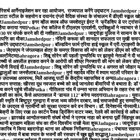
रिसर्च आर्गेनाइजेशन कर रहा आयोजन, राज्यपाल करेंगे उद्घाटन
Jamshedpur : ग
टाटा स्टील के सहयोग व दयानंद एंग्लो वैदिक संस्था के संचालन में डीएवी स्कूल खो
न
Jamshedpur : इनर व्हील क्लब ऑफ जमशेदपुर ईस्ट ने फ्रेंडशिप डे पर ट्रांस
हैया कराया गया
Potka: रंभा कॉलेज में टीएलएम प्रदर्शनी, प्रशिक्षुओं ने नवाचार स
30 पर संपर्क करने की दी नशीहत
Jamshedpur : जादूगोड़ा पुलिस ने सामान के 
पत्ति का मौका
Jamshedpur : नंदिनी करूवा की शानदार सफलता पर मुखी समाज क
करेंगे उद्घाटन
Jamshedpur : बॉल्डविन फार्म एरिया हाई स्कूल में प्री-प्राइमरी के
 जेएसएम ने जंगलमहल क्षेत्र के समग्र विकास की मांग को लेकर डीएम को सौंपा मु
अल्टीमेटम
Bahragora : शिबू सोरेन की पहली पुण्यतिथि पर झामुमो नेताओं ने दी भा
बच्ची से अश्लील हरकत करने के आरोपी की शीघ्र गिरफ्तारी की मांग को लेकर डीएस
वभीनी विदाई दी
Jamshedpur : शिबू सोरेन की पुण्यतिथि पर 4 अगस्त को जोहार यात्रा म
रद्धालुओं का जनसैलाब
Jamshedpur : मुर्गा महादेव मंदिर में श्याम भटली परिवार क
पाध्यक्ष अस्वस्थ, मिलें आजसू पार्टी के केंद्रीय महासचिव व अन्य
Bahragora : क
तनपान सप्ताह: खीरसा दूध नवजात बच्चे को कई जानलेवा बीमारियों से बचाता है: डॉ
 करने पहुंचे सीओ
Potka : गीतिलता गांव में उन्नत भारत अभियान के तहत रंभा स
ाकी का काम, कैसे आपातकाल में ‘डायल 112’ बनेगा मददगार
Bahragora : युवाओं
ृति में बिष्टुपुर गुरुद्वारा में सजा भव्य कीर्तन दरबार, कई समाजसेवी हुए सम्मानि
 उपद्रव से ग्रामीणों को सुरक्षा प्रदान करे वन विभाग : डॉ. दिनेशानंद गोस्वामी
J
री के लिए रखा 80 कार्टन पैक्ड ड्रिंकिंग वाटर जब्त, रेलवे की कार्रवाई से अवैध क
 : झारखंड आन्दोलनकारी संघर्ष मोर्चा ने प्रणब नाहा को बनाया पूर्वी सिंहभूम 
ानी ब्राह्मण महिला संघ का तीन दिवसीय राखी मेला शुरू
Jadugora : जादूगोड़ा 
ारिब ने किया बहरागोड़ा थाना का औचक निरीक्षण
Bahragora : पंचायत सहायको
ंध्या में बाबा श्याम के भजनों की रसधार में खुब झूमे श्रद्धालु
Jamshedpur : आर