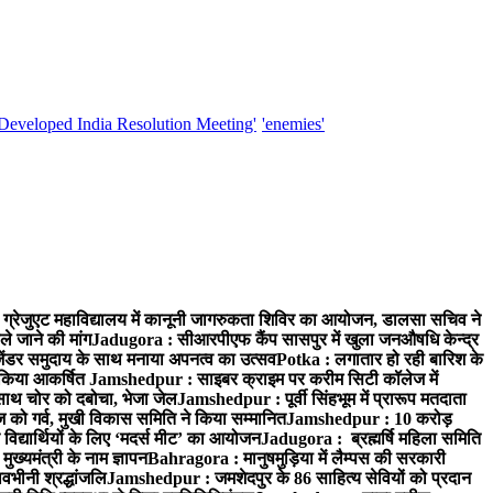
'Developed India Resolution Meeting'
'enemies'
्रेजुएट महाविद्यालय में कानूनी जागरुकता शिविर का आयोजन, डालसा सचिव ने
ले जाने की मांग
Jadugora : सीआरपीएफ कैंप सासपुर में खुला जनऔषधि केन्द्र
जेंडर समुदाय के साथ मनाया अपनत्व का उत्सव
Potka : लगातार हो रही बारिश के
े किया आकर्षित
Jamshedpur : साइबर क्राइम पर करीम सिटी कॉलेज में
साथ चोर को दबोचा, भेजा जेल
Jamshedpur : पूर्वी सिंहभूम में प्रारूप मतदाता
ो गर्व, मुखी विकास समिति ने किया सम्मानित
Jamshedpur : 10 करोड़
 विद्यार्थियों के लिए ‘मदर्स मीट’ का आयोजन
Jadugora : ब्रह्मर्षि महिला समिति
ख्यमंत्री के नाम ज्ञापन
Bahragora : मानुषमुड़िया में लैम्पस की सरकारी
वभीनी श्रद्धांजलि
Jamshedpur : जमशेदपुर के 86 साहित्य सेवियों को प्रदान