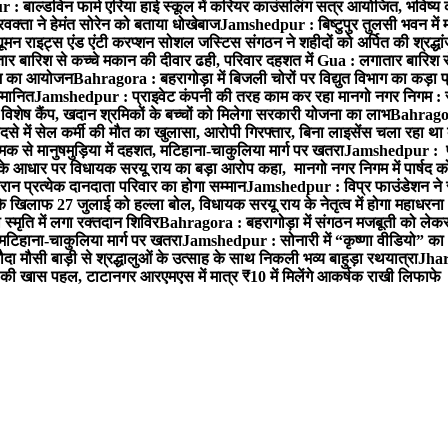
 बाल्डविन फार्म एरिया हाई स्कूल में करियर काउंसलिंग सत्र आयोजित, भविष्य की राह
वक्ता ने हेमंत सोरेन को बताया धोखेबाज
Jamshedpur : बिष्टुपुर तुलसी भवन में 
 राइट्स एंड एंटी करप्शन सोशल जस्टिस संगठन ने शहीदों को अर्पित की श्रद्धा
ातार बारिश से कच्चे मकान की दीवार ढही, परिवार दहशत में
Gua : लगातार बारिश से
क्रम का आयोजन
Bahragora : बहरागोड़ा में बिजली चोरों पर विद्युत विभाग का कड़ा 
म्मानित
Jamshedpur : प्राइवेट कंपनी की तरह काम कर रहा मानगो नगर निगम : 
ति विशेष कैंप, खदान श्रमिकों के बच्चों को मिलेगा सरकारी योजना का लाभ
Bahragora
से में सेल कर्मी की मौत का खुलासा, आरोपी गिरफ्तार, बिना लाइसेंस चला रहा था
क से मानुषमुड़िया में दहशत, मटिहाना-चाकुलिया मार्ग पर खतरा
Jamshedpur : पूर्
आधार पर विधायक सरयू राय का बड़ा आरोप कहा, मानगो नगर निगम में पार्षद क
रान प्रत्येक दानदाता परिवार का होगा सम्मान
Jamshedpur : विप्र फाउंडेशन ने 
िलाफ 27 जुलाई को हल्ला बोल, विधायक सरयू राय के नेतृत्व में होगा महाधरना
 स्मृति में लगा रक्तदान शिविर
Bahragora : बहरागोड़ा में संगठन मजबूती को लेकर
 मटिहाना-चाकुलिया मार्ग पर खतरा
Jamshedpur : सोनारी में “कृष्णा वीडियो” क
 मौसी बाड़ी से श्रद्धालुओं के उत्साह के साथ निकली भव्य बाहुड़ा रथयात्रा
Jharg
ी खास पहल, टाटानगर आरएमएस में मात्र ₹10 में मिलेंगे आकर्षक राखी लिफाफे