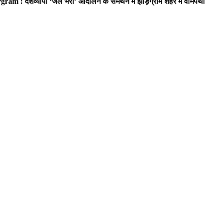
ram : देशव्यापी ‘जेल भरो’ आंदोलन के समर्थन में झाड़ग्राम शहर में वामपंथी