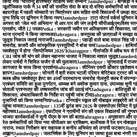
किया गया ‘भारतेन्दु हरिश्चंद्र साहित्य सेवी सम्मान’
Jamshedpur : बागबेड़ा में 
जूलॉजिकल पार्क ने 34 वर्षों की समर्पित सेवा के बाद दो वरिष्ठ कर्मचारियों को भा
बहरागोड़ा में पहली सोमवारी पर चित्रेस्वर धाम सहित सभी शिवालयों में उमड़ा श्
पुण्य तिथि पर यूनियन ने किया नमन
Jamshedpur टाटा मोटर्स वर्कर्स यूनियन के उ
अगस्त को ‘जेल भरो अभियान’ से आर-पार की जंग लड़ेगी सीपीआई(एम)
विश्व स्
प्रदर्शन, जीते 12 पदक
Potka : सरकारी जमीन पर अतिक्रमण की शिकायत, जांच
थाना प्रभारी ने किया जागरूक
Bahragora : कस्तुरबा की छात्राओं ने समझा ख
जुलूस निकाल जताई नाराजगी
Jamshedpur : पहाड़ी वाले बाबा दयाल सिंह जी की स्म
समारोह, कजरी और सांस्कृतिक प्रस्तुतियों ने बांधा समां
Jamshedpur : हाथियों के
जमशेदपुर में होगा ‘सिम्पोजियम 2026’
Kharagpur : गीतांजलि में अवैध रूप से बिक्
CBI जांच की मांग को लेकर महानगर भाजपा ने निकाला मशाल जुलूश
Jamshedpur
लेकर पार्षदों ने सिविल सर्जन से की मुलाकात
Jamshedpur : जुगसलाई में राजस्थ
कागजात के साथ किया प्रदर्शन
Bahragora : सीनियर एसपी डॉक्टर एहतेशाम वक
ज्ञापन
Jamshedpur : सोनारी में श्री श्याम भटली परिवार चेरिटेबल ट्रस्ट की भजन स
क्लब ऑफ जमशेदपुर ईस्ट का 49वाँ पदस्थापना समारोह गोलमुरी क्लब में संपन्न
P
प्रबंधन समिति का हुआ पुनर्गठन, अध्यक्ष बने अशोक कुमार दास, उपाध्यक्ष चुनी गई
संताली प्रश्नपत्र की उच्चस्तरीय जांच की उठाई मांग
Jadugora : बालिजुडी से 
शिकायत, अंचलाधिकारी के निर्देश पर पहुंची जांच टीम
Bahragora : सांड्रा पंच
पुजारियों को किया सम्मानित
Potka : टांगराईन स्कूल की मोबाइल लाइब्रेरी को ज
पहुंचा मामला
Jamshedpur : 135वीं डूरंड कप 2026 के एक्सपोज़र विजिट में पूर्वी
महोत्सव
Jamshedpur : एफटीएस ने ग्रामीणों संग की एकल विद्यालयों की गुणवत्ता
भाजपा कार्यकर्ताओं ने सुनी पीएम के मन की बात
Bahragora : अनुशासन और प्रतिभ
रेल कर्मचारियों को दिया गया सीपीआर का प्रशिक्षण, बालीचक में रेल वन मोबाइ
नाराज, स्थल निरीक्षण कर सहायक व कनीय अभियंता को लगायी फटकार
Jhargr
आह्वान
Jamshedpur : जलाभिषेक के लिए यूनियन का जत्था हुआ बाबा नगरी रव