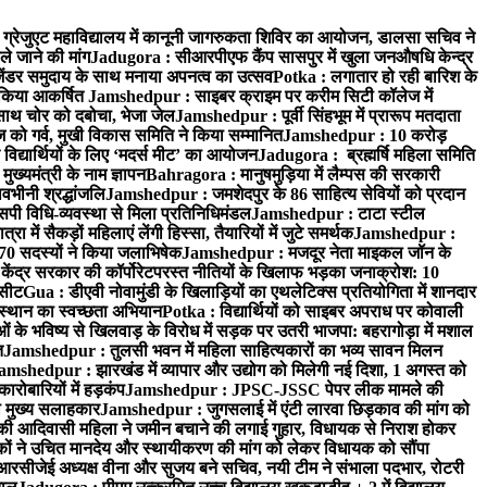
्रेजुएट महाविद्यालय में कानूनी जागरुकता शिविर का आयोजन, डालसा सचिव ने
ले जाने की मांग
Jadugora : सीआरपीएफ कैंप सासपुर में खुला जनऔषधि केन्द्र
जेंडर समुदाय के साथ मनाया अपनत्व का उत्सव
Potka : लगातार हो रही बारिश के
े किया आकर्षित
Jamshedpur : साइबर क्राइम पर करीम सिटी कॉलेज में
साथ चोर को दबोचा, भेजा जेल
Jamshedpur : पूर्वी सिंहभूम में प्रारूप मतदाता
ो गर्व, मुखी विकास समिति ने किया सम्मानित
Jamshedpur : 10 करोड़
 विद्यार्थियों के लिए ‘मदर्स मीट’ का आयोजन
Jadugora : ब्रह्मर्षि महिला समिति
ख्यमंत्री के नाम ज्ञापन
Bahragora : मानुषमुड़िया में लैम्पस की सरकारी
वभीनी श्रद्धांजलि
Jamshedpur : जमशेदपुर के 86 साहित्य सेवियों को प्रदान
पी विधि-व्यवस्था से मिला प्रतिनिधिमंडल
Jamshedpur : टाटा स्टील
ें सैकड़ों महिलाएं लेंगी हिस्सा, तैयारियों में जुटे समर्थक
Jamshedpur :
े 70 सदस्यों ने किया जलाभिषेक
Jamshedpur : मजदूर नेता माइकल जॉन के
ेंद्र सरकार की कॉर्पोरेटपरस्त नीतियों के खिलाफ भड़का जनाक्रोश: 10
 सीट
Gua : डीएवी नोवामुंडी के खिलाड़ियों का एथलेटिक्स प्रतियोगिता में शानदार
ंस्थान का स्वच्छता अभियान
Potka : विद्यार्थियों को साइबर अपराध पर कोवाली
 के भविष्य से खिलवाड़ के विरोध में सड़क पर उतरी भाजपा: बहरागोड़ा में मशाल
त
Jamshedpur : तुलसी भवन में महिला साहित्यकारों का भव्य सावन मिलन
amshedpur : झारखंड में व्यापार और उद्योग को मिलेगी नई दिशा, 1 अगस्त को
ारोबारियों में हड़कंप
Jamshedpur : JPSC-JSSC पेपर लीक मामले की
का मुख्य सलाहकार
Jamshedpur : जुगसलाई में एंटी लारवा छिड़काव की मांग को
की आदिवासी महिला ने जमीन बचाने की लगाई गुहार, विधायक से निराश होकर
ं ने उचित मानदेय और स्थायीकरण की मांग को लेकर विधायक को सौंपा
सीजेई अध्यक्ष वीना और सुजय बने सचिव, नयी टीम ने संभाला पदभार, रोटरी