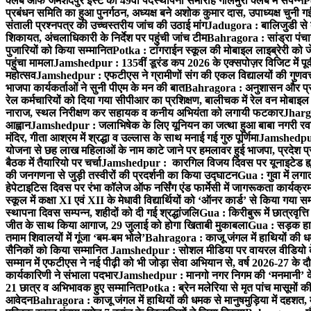
क्लब ऑफ जमशेदपुर ईस्ट का 49वाँ पदस्थापना समारोह गोलमुरी क्लब में संपन्न
P
प्रबंधन समिति का हुआ पुनर्गठन, अध्यक्ष बने अशोक कुमार दास, उपाध्यक्ष चुनी गई
संताली प्रश्नपत्र की उच्चस्तरीय जांच की उठाई मांग
Jadugora : बालिजुडी से 
शिकायत, अंचलाधिकारी के निर्देश पर पहुंची जांच टीम
Bahragora : सांड्रा पंच
पुजारियों को किया सम्मानित
Potka : टांगराईन स्कूल की मोबाइल लाइब्रेरी को ज
पहुंचा मामला
Jamshedpur : 135वीं डूरंड कप 2026 के एक्सपोज़र विजिट में पूर्वी
महोत्सव
Jamshedpur : एफटीएस ने ग्रामीणों संग की एकल विद्यालयों की गुणवत्ता
भाजपा कार्यकर्ताओं ने सुनी पीएम के मन की बात
Bahragora : अनुशासन और प्रतिभ
रेल कर्मचारियों को दिया गया सीपीआर का प्रशिक्षण, बालीचक में रेल वन मोबाइ
नाराज, स्थल निरीक्षण कर सहायक व कनीय अभियंता को लगायी फटकार
Jhargr
आह्वान
Jamshedpur : जलाभिषेक के लिए यूनियन का जत्था हुआ बाबा नगरी रव
मंदिर, गीता आश्रम में श्रद्धा व उल्लास के साथ मनाई गई गुरु पूर्णिमा
Jamshedpur :
योजना से छह लाख महिलाओं के नाम काटे जाने पर हमलावर हुई भाजपा, प्रदेश प्र
बैठक में तैयारियो पर चर्चा
Jamshedpur : कारगिल विजय दिवस पर यूनाइटेड ह्यूमन
की जनगणना से जुड़ी तस्वीरों की प्रदर्शनी का किया उद्घाटन
Gua : गुवा में लग
हेपेटाइटिस दिवस पर रंभा कॉलेज ऑफ नर्सिंग एंड फार्मेसी में जागरूकता कार्य
स्कूल में कक्षा XI एवं XII के मेधावी विद्यार्थियों को ‘ऑनर कार्ड’ से किया गया स
स्थापना दिवस सम्पन्न, शहीदों को दी गई श्रद्धांजलि
Gua : किरीबुरू में छात्रवृत्
जीत के साथ किया आगाज, 29 जुलाई को होगा खिताबी मुकाबला
Gua : सड़क हाद
तमाम शिवालयों में गूंजा ‘बम-बम भोले’
Bahragora : काजू जंगल में हाथियों की धम
सैनिकों को किया सम्मानित
Jamshedpur : सोशल मीडिया पर वायरल वीडियो के 
सम्मान में एफटीएस ने नई पीढ़ी को भी जोड़ा सेवा अभियान से, वर्ष 2026-27 के दौ
कार्यकारिणी ने संभाला पदभार
Jamshedpur : मानगो नगर निगम की ‘मनमानी’ के ख
21 छात्र व अभिभावक हुए सम्मानित
Potka : ब्रेन मलेरिया से मृत पांच मासूमों की
आवेदन
Bahragora : काजू जंगल में हाथियों की धमक से मानुषमुड़िया में दहशत,