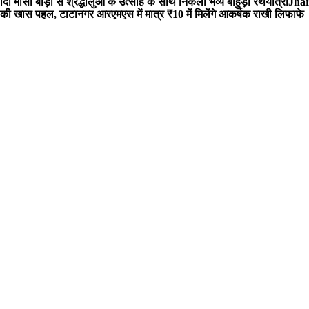
 मौसी बाड़ी से श्रद्धालुओं के उत्साह के साथ निकली भव्य बाहुड़ा रथयात्रा
Jharg
ी खास पहल, टाटानगर आरएमएस में मात्र ₹10 में मिलेंगे आकर्षक राखी लिफाफे