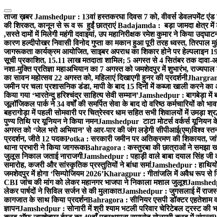
Skip
to
ताजा ख़बर
Jamshedpur : 13वां हस्तकरघा दिवस 7 को, वीवर्स डेवलपमेंट एंड 
content
की शिरकत, कानून से रू व रू हुईं छात्राएं
Badajamda : बड़ा जामदा क्षेत्र में 
,सस्ते दामों में मिलेगी महंगी दवाइयां, उप महानिरीक्षक रमेश कुमार ने किया उद्घाट
कारण हल्दीपोखर निवासी विनोद गुप्ता का मकान हुआ पूरी तरह ध्वस्त, तिरपाल मु
जागरूकता कार्यक्रम आयोजित, साइबर अपराध का शिकार होने पर हेल्पलाइन 19
सूची प्रकाशित, 15.11 लाख मतदाता शामिल; 5 अगस्त से 4 सितंबर तक दावा-आ
नशा-मुक्ति प्रतिज्ञा महाअभियान का 7 अगस्त को जमशेदपुर में शुभारंभ, राज्यपाल 
का सावन महोत्सव 22 अगस्त को, महिलाएं दिखाएगी हुनर की प्रदर्शनी
Jhargram :
जमीन पर चला प्रशासनिक डंडा, मापी के बाद 15 दिनों में कब्जा खाली करने का 
किया गया ‘भारतेन्दु हरिश्चंद्र साहित्य सेवी सम्मान’
Jamshedpur : बागबेड़ा में 
जूलॉजिकल पार्क ने 34 वर्षों की समर्पित सेवा के बाद दो वरिष्ठ कर्मचारियों को भा
बहरागोड़ा में पहली सोमवारी पर चित्रेस्वर धाम सहित सभी शिवालयों में उमड़ा श्
पुण्य तिथि पर यूनियन ने किया नमन
Jamshedpur टाटा मोटर्स वर्कर्स यूनियन के उ
अगस्त को ‘जेल भरो अभियान’ से आर-पार की जंग लड़ेगी सीपीआई(एम)
विश्व स्
प्रदर्शन, जीते 12 पदक
Potka : सरकारी जमीन पर अतिक्रमण की शिकायत, जांच
थाना प्रभारी ने किया जागरूक
Bahragora : कस्तुरबा की छात्राओं ने समझा ख
जुलूस निकाल जताई नाराजगी
Jamshedpur : पहाड़ी वाले बाबा दयाल सिंह जी की स्म
समारोह, कजरी और सांस्कृतिक प्रस्तुतियों ने बांधा समां
Jamshedpur : हाथियों के
जमशेदपुर में होगा ‘सिम्पोजियम 2026’
Kharagpur : गीतांजलि में अवैध रूप से बिक्
CBI जांच की मांग को लेकर महानगर भाजपा ने निकाला मशाल जुलूश
Jamshedpur
लेकर पार्षदों ने सिविल सर्जन से की मुलाकात
Jamshedpur : जुगसलाई में राजस्थ
कागजात के साथ किया प्रदर्शन
Bahragora : सीनियर एसपी डॉक्टर एहतेशाम वक
ज्ञापन
Jamshedpur : सोनारी में श्री श्याम भटली परिवार चेरिटेबल ट्रस्ट की भजन स