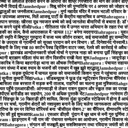
बच्ची से अश्लील हरकत करने के आरोपी की शीघ्र गिरफ्तारी की मांग को लेकर डीएस
वभीनी विदाई दी
Jamshedpur : शिबू सोरेन की पुण्यतिथि पर 4 अगस्त को जोहार यात्रा म
रद्धालुओं का जनसैलाब
Jamshedpur : मुर्गा महादेव मंदिर में श्याम भटली परिवार क
पाध्यक्ष अस्वस्थ, मिलें आजसू पार्टी के केंद्रीय महासचिव व अन्य
Bahragora : क
तनपान सप्ताह: खीरसा दूध नवजात बच्चे को कई जानलेवा बीमारियों से बचाता है: डॉ
 करने पहुंचे सीओ
Potka : गीतिलता गांव में उन्नत भारत अभियान के तहत रंभा स
ाकी का काम, कैसे आपातकाल में ‘डायल 112’ बनेगा मददगार
Bahragora : युवाओं
ृति में बिष्टुपुर गुरुद्वारा में सजा भव्य कीर्तन दरबार, कई समाजसेवी हुए सम्मानि
 उपद्रव से ग्रामीणों को सुरक्षा प्रदान करे वन विभाग : डॉ. दिनेशानंद गोस्वामी
J
री के लिए रखा 80 कार्टन पैक्ड ड्रिंकिंग वाटर जब्त, रेलवे की कार्रवाई से अवैध क
 : झारखंड आन्दोलनकारी संघर्ष मोर्चा ने प्रणब नाहा को बनाया पूर्वी सिंहभूम 
ानी ब्राह्मण महिला संघ का तीन दिवसीय राखी मेला शुरू
Jadugora : जादूगोड़ा 
ारिब ने किया बहरागोड़ा थाना का औचक निरीक्षण
Bahragora : पंचायत सहायको
ंध्या में बाबा श्याम के भजनों की रसधार में खुब झूमे श्रद्धालु
Jamshedpur : आर
otka : सड़क दुर्घटना में घायल युवक को समाजसेवी किशन गुप्ता ने पहुंचाया अस्प
 सुनीता कुमारी सिंह
Potka : सीडब्ल्यूएस ने फूड एंड न्यूट्रिशन सिस्टम्स चैंपियंस
बासिला तक बरसात में सड़क बनी तालाब, राहगिरों का चलना हुआ मुश्किल
Bahgrag
ायत पहुँचे एलआरडीसी: आंगनवाड़ी से लेकर राशन दुकान और स्कूल तक का परखा
ेपीएस बारीडीह का सहयोग, 200 से अधिक पुस्तकें भेंट
Jamshedpur नरभेराम टीव
 सिंहभूम के 50 खिलाड़ी होंगे शामिल, बिरसा मुंडा फुटबॉल स्टेडियम में होना है 
 पर चर्चा, ग्रामीण क्षेत्रों को नशामुक्त बनाने के लिए चलेगा जागरूकता अभियान
R
ा के दम पर विनित वॉरियर्स बना ‘बीसीएल सेशन-2’ का चैंपियन, वीणापाणि स्टेडिय
ल ऐप की हुई शुरूआत
Ranchi : एसआर डीएवी पुंदाग में धूम धाम से मनी गुरु पूर्णिमा
J
am : झाड़ग्राम में ‘जी राम जी’ पंचायत सम्मेलन का आयोजन, ग्रामीण विकास मंत्
ाना
Bahragora : संगठन की मजबूती,बूथ सशक्तिकरण तथा रविदास जयंती को लेकर