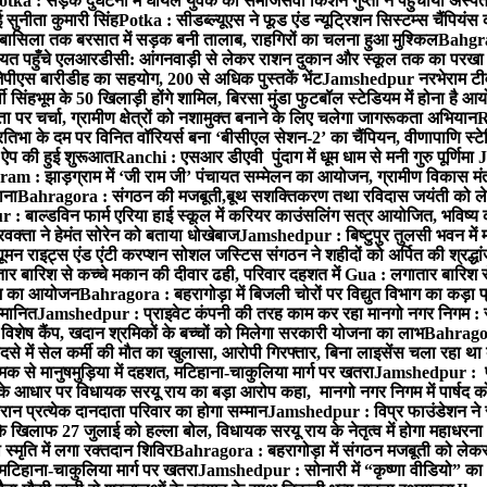
otka : सड़क दुर्घटना में घायल युवक को समाजसेवी किशन गुप्ता ने पहुंचाया अस्प
 सुनीता कुमारी सिंह
Potka : सीडब्ल्यूएस ने फूड एंड न्यूट्रिशन सिस्टम्स चैंपियंस
बासिला तक बरसात में सड़क बनी तालाब, राहगिरों का चलना हुआ मुश्किल
Bahgrag
ायत पहुँचे एलआरडीसी: आंगनवाड़ी से लेकर राशन दुकान और स्कूल तक का परखा
ेपीएस बारीडीह का सहयोग, 200 से अधिक पुस्तकें भेंट
Jamshedpur नरभेराम टीव
 सिंहभूम के 50 खिलाड़ी होंगे शामिल, बिरसा मुंडा फुटबॉल स्टेडियम में होना है 
 पर चर्चा, ग्रामीण क्षेत्रों को नशामुक्त बनाने के लिए चलेगा जागरूकता अभियान
R
ा के दम पर विनित वॉरियर्स बना ‘बीसीएल सेशन-2’ का चैंपियन, वीणापाणि स्टेडिय
ल ऐप की हुई शुरूआत
Ranchi : एसआर डीएवी पुंदाग में धूम धाम से मनी गुरु पूर्णिमा
J
am : झाड़ग्राम में ‘जी राम जी’ पंचायत सम्मेलन का आयोजन, ग्रामीण विकास मंत्
ाना
Bahragora : संगठन की मजबूती,बूथ सशक्तिकरण तथा रविदास जयंती को लेकर
 बाल्डविन फार्म एरिया हाई स्कूल में करियर काउंसलिंग सत्र आयोजित, भविष्य की राह
वक्ता ने हेमंत सोरेन को बताया धोखेबाज
Jamshedpur : बिष्टुपुर तुलसी भवन में 
 राइट्स एंड एंटी करप्शन सोशल जस्टिस संगठन ने शहीदों को अर्पित की श्रद्धा
ातार बारिश से कच्चे मकान की दीवार ढही, परिवार दहशत में
Gua : लगातार बारिश से
क्रम का आयोजन
Bahragora : बहरागोड़ा में बिजली चोरों पर विद्युत विभाग का कड़ा 
म्मानित
Jamshedpur : प्राइवेट कंपनी की तरह काम कर रहा मानगो नगर निगम : 
ति विशेष कैंप, खदान श्रमिकों के बच्चों को मिलेगा सरकारी योजना का लाभ
Bahragora
से में सेल कर्मी की मौत का खुलासा, आरोपी गिरफ्तार, बिना लाइसेंस चला रहा था
क से मानुषमुड़िया में दहशत, मटिहाना-चाकुलिया मार्ग पर खतरा
Jamshedpur : पूर्
आधार पर विधायक सरयू राय का बड़ा आरोप कहा, मानगो नगर निगम में पार्षद क
रान प्रत्येक दानदाता परिवार का होगा सम्मान
Jamshedpur : विप्र फाउंडेशन ने 
िलाफ 27 जुलाई को हल्ला बोल, विधायक सरयू राय के नेतृत्व में होगा महाधरना
 स्मृति में लगा रक्तदान शिविर
Bahragora : बहरागोड़ा में संगठन मजबूती को लेकर
 मटिहाना-चाकुलिया मार्ग पर खतरा
Jamshedpur : सोनारी में “कृष्णा वीडियो” क