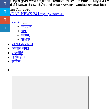
पब्लिक स्कूल पुंदाग समेत 7 ब्रांच के खिलाड़ियों ने लिया हिस्सा
Bahragora : मौदा
संगठनों ने निकाला विशाल विरोध मार्च
Jamshedpur : रक्षाबंधन पर डाक विभाग क
Fri. Aug 7th, 2026
प्रमंडल
नज़र हर खबर पर
कोल्हान
रांची
पलामू
संथाल
शासन प्रशासन
अपराध जगत
राजनीति
ड्रीम होम
लॉगिन