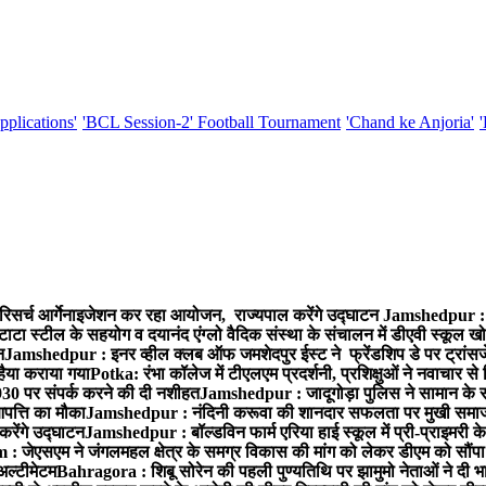
pplications'
'BCL Session-2' Football Tournament
'Chand ke Anjoria'
रिसर्च आर्गेनाइजेशन कर रहा आयोजन, राज्यपाल करेंगे उद्घाटन
Jamshedpur : ग
टाटा स्टील के सहयोग व दयानंद एंग्लो वैदिक संस्था के संचालन में डीएवी स्कूल खो
न
Jamshedpur : इनर व्हील क्लब ऑफ जमशेदपुर ईस्ट ने फ्रेंडशिप डे पर ट्रांस
हैया कराया गया
Potka: रंभा कॉलेज में टीएलएम प्रदर्शनी, प्रशिक्षुओं ने नवाचार स
30 पर संपर्क करने की दी नशीहत
Jamshedpur : जादूगोड़ा पुलिस ने सामान के 
पत्ति का मौका
Jamshedpur : नंदिनी करूवा की शानदार सफलता पर मुखी समाज क
करेंगे उद्घाटन
Jamshedpur : बॉल्डविन फार्म एरिया हाई स्कूल में प्री-प्राइमरी के
 जेएसएम ने जंगलमहल क्षेत्र के समग्र विकास की मांग को लेकर डीएम को सौंपा मु
अल्टीमेटम
Bahragora : शिबू सोरेन की पहली पुण्यतिथि पर झामुमो नेताओं ने दी भा