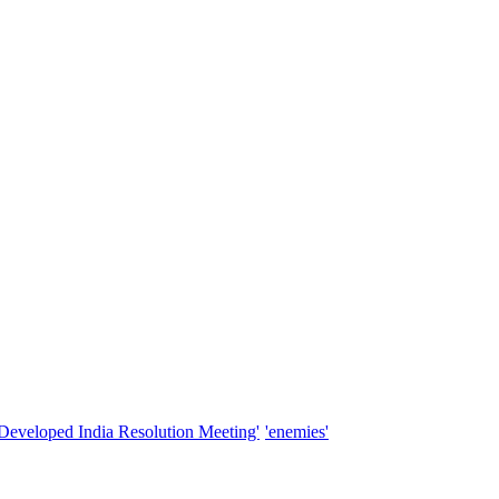
'Developed India Resolution Meeting'
'enemies'