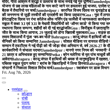
मंदिर, गीता आश्रम में श्रद्धा व उल्लास के साथ मनाई गई गुरु पूर्णिमा
Jamshedpur :
योजना से छह लाख महिलाओं के नाम काटे जाने पर हमलावर हुई भाजपा, प्रदेश प्र
बैठक में तैयारियो पर चर्चा
Jamshedpur : कारगिल विजय दिवस पर यूनाइटेड ह्यूमन
की जनगणना से जुड़ी तस्वीरों की प्रदर्शनी का किया उद्घाटन
Gua : गुवा में लग
हेपेटाइटिस दिवस पर रंभा कॉलेज ऑफ नर्सिंग एंड फार्मेसी में जागरूकता कार्य
स्कूल में कक्षा XI एवं XII के मेधावी विद्यार्थियों को ‘ऑनर कार्ड’ से किया गया स
स्थापना दिवस सम्पन्न, शहीदों को दी गई श्रद्धांजलि
Gua : किरीबुरू में छात्रवृत्
जीत के साथ किया आगाज, 29 जुलाई को होगा खिताबी मुकाबला
Gua : सड़क हाद
तमाम शिवालयों में गूंजा ‘बम-बम भोले’
Bahragora : काजू जंगल में हाथियों की धम
सैनिकों को किया सम्मानित
Jamshedpur : सोशल मीडिया पर वायरल वीडियो के 
सम्मान में एफटीएस ने नई पीढ़ी को भी जोड़ा सेवा अभियान से, वर्ष 2026-27 के दौ
कार्यकारिणी ने संभाला पदभार
Jamshedpur : मानगो नगर निगम की ‘मनमानी’ के ख
21 छात्र व अभिभावक हुए सम्मानित
Potka : ब्रेन मलेरिया से मृत पांच मासूमों की
आवेदन
Bahragora : काजू जंगल में हाथियों की धमक से मानुषमुड़िया में दहशत,
पब्लिक स्कूल पुंदाग समेत 7 ब्रांच के खिलाड़ियों ने लिया हिस्सा
Bahragora : मौदा
संगठनों ने निकाला विशाल विरोध मार्च
Jamshedpur : रक्षाबंधन पर डाक विभाग क
Fri. Aug 7th, 2026
प्रमंडल
कोल्हान
रांची
पलामू
संथाल