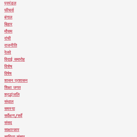
प्रमंडल
फीचर्स
बंगाल
बिहार
मौसम
रांची
राजनीति
रेलवे
विदाई समारोह
विशेष
विषेष
शासन प्रशासन
शिक्षा जगत
श्रद्धांजलि
संथाल
समस्या
सर्वेक्षण/सर्वे
संसद
साक्षात्कार
साहित्य संसार