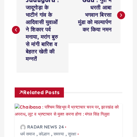
Jadugora :
Gua : गुवा में
o
जादूगोड़ा के
धरती आबा
भाटीनं गांव के
भगवान बिरसा
s
आदिवासी युवाओं
मुंडा को माल्यार्पण
ने शिकार पर्व
कर किया नमन
t
मनाया, मरांग बुरु
से मांगी बारिश व
n
बेहतर खेती की
मन्नतें
a
v
Related Posts
i
g
a
RADAR NEWS 24
धर्म समाज
,
कोल्हान
,
समस्या
,
सुरक्षा