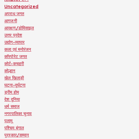
Uncategorized
अपराध जगत
आगजनी
आरक्षण/डोमिसाइल
उत्तर प्रदेश
उद्योग-व्यापार
कला एवं मनोरंजन
कॉरपोरेट जगत
कोर्ट-कचहरी
कोल्हान
खेल खिलाड़ी
घटना-दुर्घटना
ड्रीम होम
देश दुनिया
धर्म समाज
नगरपालिका चुनाव
पलामू
पश्चिम बंगाल
पुरस्कार/सम्मान