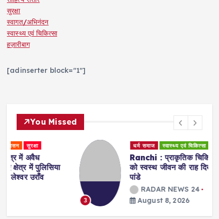
सुरक्षा
स्वागत/अभिनंदन
स्वास्थ्य एवं चिकित्सा
हज़ारीबाग
[adinserter block="1"]
You Missed
धर्म समाज
स्वास्थ्य एवं चिकित्सा
Ranchi : प्राकृतिक चिकित्सा के जरिए मरीजों
को स्वस्थ जीवन की राह दिखा रहीं डॉ. अरवशी
पांडे
RADAR NEWS 24
August 8, 2026
3