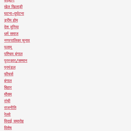
कोल्हान
खेल खिलाड़ी
घटना-दुर्घटना
ड्रीम होम
देश दुनिया
धर्म समाज
नगरपालिका चुनाव
पलामू
पश्चिम बंगाल
पुरस्कार/सम्मान
प्रमंडल
फीचर्स
बंगाल
बिहार
मौसम
रांची
राजनीति
रेलवे
विदाई समारोह
विशेष