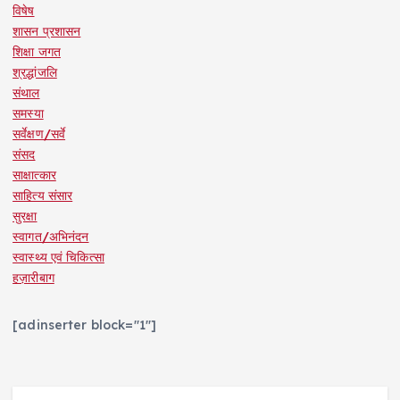
विषेष
शासन प्रशासन
शिक्षा जगत
श्रद्धांजलि
संथाल
समस्या
सर्वेक्षण/सर्वे
संसद
साक्षात्कार
साहित्य संसार
सुरक्षा
स्वागत/अभिनंदन
स्वास्थ्य एवं चिकित्सा
हज़ारीबाग
[adinserter block="1"]