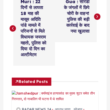
Muri : 22
Gua : सारंडा
o
दिनों से लापता
के जंगलों में छिपे
18 माह की
चोरी के वाहन!
s
मासूम अदिति
पुलिस की बड़ी
पांडे मामले में
कार्रवाई के बाद
t
परिजनों से मिले
नया खुलासा
विधायक जयराम
n
महतो, पुलिस को
दिया दो दिन का
a
अल्टीमेटम
v
i
Related Posts
g
a
RADAR NEWS 24
अपराध जगत
,
कोल्हान