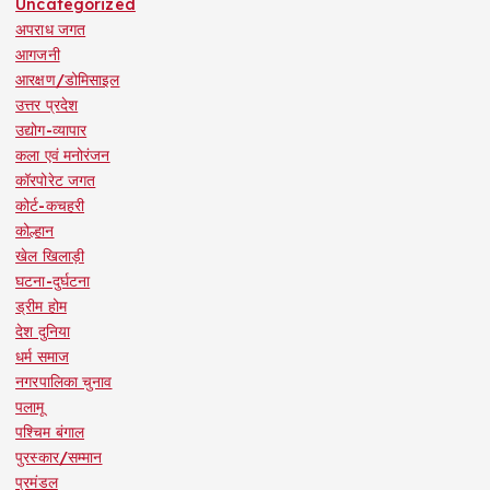
Uncategorized
अपराध जगत
आगजनी
आरक्षण/डोमिसाइल
उत्तर प्रदेश
उद्योग-व्यापार
कला एवं मनोरंजन
कॉरपोरेट जगत
कोर्ट-कचहरी
कोल्हान
खेल खिलाड़ी
घटना-दुर्घटना
ड्रीम होम
देश दुनिया
धर्म समाज
नगरपालिका चुनाव
पलामू
पश्चिम बंगाल
पुरस्कार/सम्मान
प्रमंडल