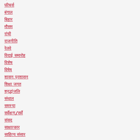
फीचर्स
बंगाल
बिहार
मौसम
रांची
राजनीति
रेलवे
विदाई समारोह
विशेष
विषेष
शासन प्रशासन
शिक्षा जगत
श्रद्धांजलि
संथाल
समस्या
सर्वेक्षण/सर्वे
संसद
साक्षात्कार
साहित्य संसार