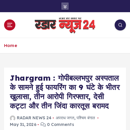
S
k
i
p
t
o
नज़र हर खबर पर
c
Home
o
n
t
e
Jhargram : गोपीबल्लभपुर अस्पताल
n
t
के सामने हुई फायरिंग का 9 घंटे के भीतर
खुलासा, तीन आरोपी गिरफ्तार, देसी
कट्टा और तीन जिंदा कारतूस बरामद
RADAR NEWS 24
अपराध जगत
,
पश्चिम बंगाल
May 31, 2026
0 Comments