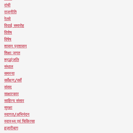
रांची
राजनीति
रेलवे
विदाई समारोह
विशेष
विषेष
शासन प्रशासन
शिक्षा जगत
श्रद्धांजलि
संथाल
समस्या
सर्वेक्षण/सर्वे
संसद
साक्षात्कार
साहित्य संसार
सुरक्षा
स्वागत/अभिनंदन
स्वास्थ्य एवं चिकित्सा
हज़ारीबाग