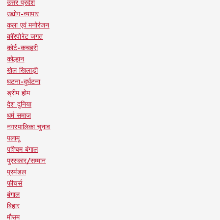
उत्तर प्रदेश
उद्योग-व्यापार
कला एवं मनोरंजन
कॉरपोरेट जगत
कोर्ट-कचहरी
कोल्हान
खेल खिलाड़ी
घटना-दुर्घटना
ड्रीम होम
देश दुनिया
धर्म समाज
नगरपालिका चुनाव
पलामू
पश्चिम बंगाल
पुरस्कार/सम्मान
प्रमंडल
फीचर्स
बंगाल
बिहार
मौसम