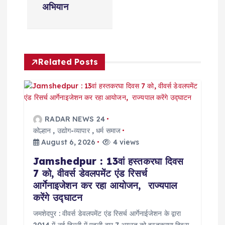
n
अभियान
a
v
Related Posts
i
g
a
RADAR NEWS 24
कोल्हान
,
उद्योग-व्यापार
,
धर्म समाज
t
August 6, 2026
4 views
Jamshedpur : 13वां हस्तकरघा दिवस
i
7 को, वीवर्स डेवलपमेंट एंड रिसर्च
आर्गेनाइजेशन कर रहा आयोजन, राज्यपाल
o
करेंगे उद्घाटन
जमशेदपुर : वीवर्स डेवलपमेंट एंड रिसर्च आर्गेनाईजेशन के द्वारा
n
2014 में नई दिल्ली में पहली बार 7 अगस्त को हस्तकरघा दिवस