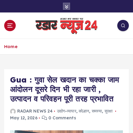
S
k
i
p
t
o
नज़र हर खबर पर
c
Home
o
n
t
e
Gua : गुवा सेल खदान का चक्का जाम
n
t
आंदोलन दूसरे दिन भी रहा जारी ,
उत्पादन व परिवहन पूरी तरह प्रभावित
RADAR NEWS 24
उद्योग-व्यापार
,
कोल्हान
,
समस्या
,
सुरक्षा
May 12, 2026
0 Comments