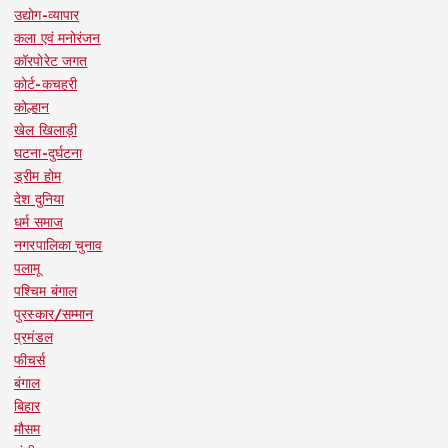
उद्योग-व्यापार
कला एवं मनोरंजन
कॉरपोरेट जगत
कोर्ट-कचहरी
कोल्हान
खेल खिलाड़ी
घटना-दुर्घटना
ड्रीम होम
देश दुनिया
धर्म समाज
नगरपालिका चुनाव
पलामू
पश्चिम बंगाल
पुरस्कार/सम्मान
प्रमंडल
फीचर्स
बंगाल
बिहार
मौसम