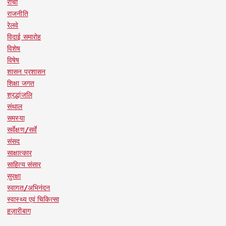
रांची
राजनीति
रेलवे
विदाई समारोह
विशेष
विषेष
शासन प्रशासन
शिक्षा जगत
श्रद्धांजलि
संथाल
समस्या
सर्वेक्षण/सर्वे
संसद
साक्षात्कार
साहित्य संसार
सुरक्षा
स्वागत/अभिनंदन
स्वास्थ्य एवं चिकित्सा
हज़ारीबाग