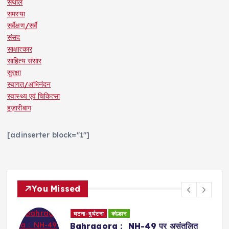
संथाल
समस्या
सर्वेक्षण/सर्वे
संसद
साक्षात्कार
साहित्य संसार
सुरक्षा
स्वागत/अभिनंदन
स्वास्थ्य एवं चिकित्सा
हज़ारीबाग
[adinserter block="1"]
You Missed
धर्म समाज
कोल्हान
असंतुलित
Jamshedpur : शंखनाद, डमरू व मं