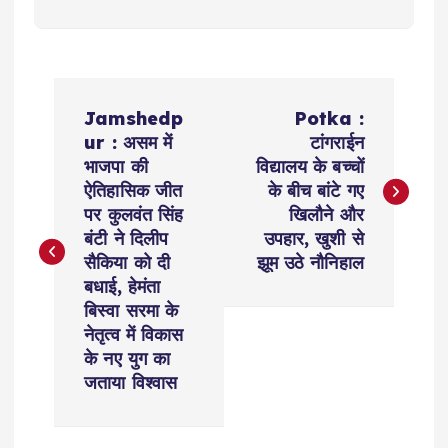
P
Jamshedp
Potka :
o
ur : असम में
टांगराईन
भाजपा की
विद्यालय के बच्चों
s
ऐतिहासिक जीत
के बीच बांटे गए
पर कुलवंत सिंह
खिलौने और
t
बंटी ने दिलीप
उपहार, खुशी से
सैकिया को दी
झूम उठे नौनिहाल
n
बधाई, हेमंता
बिस्वा सरमा के
a
नेतृत्व में विकास
के नए युग का
v
जताया विश्वास
i