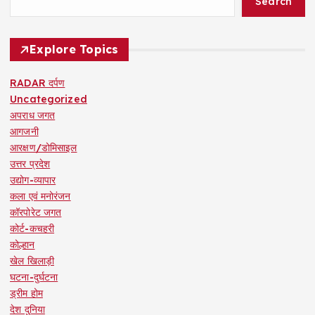
Search
Explore Topics
RADAR दर्पण
Uncategorized
अपराध जगत
आगजनी
आरक्षण/डोमिसाइल
उत्तर प्रदेश
उद्योग-व्यापार
कला एवं मनोरंजन
कॉरपोरेट जगत
कोर्ट-कचहरी
कोल्हान
खेल खिलाड़ी
घटना-दुर्घटना
ड्रीम होम
देश दुनिया