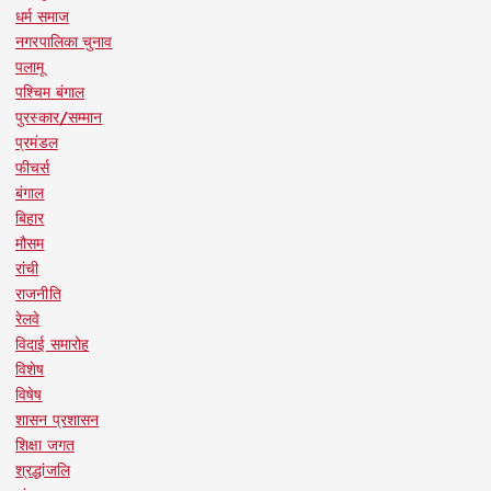
धर्म समाज
नगरपालिका चुनाव
पलामू
पश्चिम बंगाल
पुरस्कार/सम्मान
प्रमंडल
फीचर्स
बंगाल
बिहार
मौसम
रांची
राजनीति
रेलवे
विदाई समारोह
विशेष
विषेष
शासन प्रशासन
शिक्षा जगत
श्रद्धांजलि