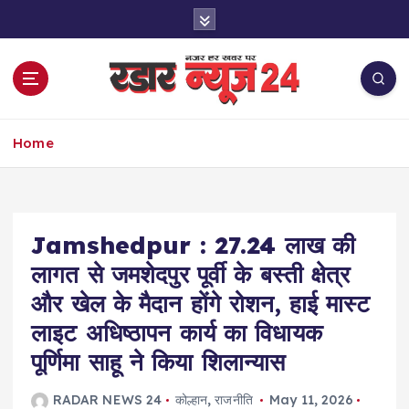
S
k
i
p
t
o
नज़र हर खबर पर
c
Home
o
n
t
e
Jamshedpur : 27.24 लाख की
n
t
लागत से जमशेदपुर पूर्वी के बस्ती क्षेत्र
और खेल के मैदान होंगे रोशन, हाई मास्ट
लाइट अधिष्ठापन कार्य का विधायक
पूर्णिमा साहू ने किया शिलान्यास
RADAR NEWS 24
कोल्हान
,
राजनीति
May 11, 2026