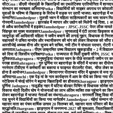
सीट
Gua : डीएवी नोवामुंडी के खिलाड़ियों का एथलेटिक्स प्रतियोगिता में शानदा
संस्थान का स्वच्छता अभियान
Potka : विद्यार्थियों को साइबर अपराध पर कोवाल
युवाओं के भविष्य से खिलवाड़ के विरोध में सड़क पर उतरी भाजपा: बहरागोड़ा म
सम्मानित
Jamshedpur : तुलसी भवन में महिला साहित्यकारों का भव्य सावन मिलन 
गोस्वामी
Jamshedpur : झारखंड में व्यापार और उद्योग को मिलेगी नई दिशा, 1 अग
से अवैध कारोबारियों में हड़कंप
Jamshedpur : JPSC-JSSC पेपर लीक मामले की
सिंहभूम का मुख्य सलाहकार
Jamshedpur : जुगसलाई में एंटी लारवा छिड़काव की 
जादूगोड़ा की आदिवासी महिला ने जमीन बचाने की लगाई गुहार, विधायक से निरा
सहायकों ने उचित मानदेय और स्थायीकरण की मांग को लेकर विधायक को सौंपा ज
आरसीजेई अध्यक्ष वीना और सुजय बने सचिव, नयी टीम ने संभाला पदभार, रोटरी क
अस्पताल
Jadugora : पीएम उत्क्रमित उच्च विद्यालय खुकड़ाडीह + 2 में विद्यालय
को दिया दो दिवसीय प्रशिक्षण
Potka : राज्यपाल से मिलीं दुखनी सोरेन, JSSC सं
मुश्किल
Bahgragora : मानुषमुड़िया पंचायत भवन के पीछे सरकारी जमीन पर कब्ज
परखा हाल
Bahragora : गुरु पूर्णिमा पर बहरागोड़ा के मंदिरों में भाजपा का दीपोत
नरभेराम टीवीएस ने कर्मचारी का बकाया व फाइनल सेटलमेंट रोका, चीफ लेबर क
होना है आयोजन
Jamshedpur : बिरसानगर पीताम्बरा मंदिर में धूमधाम से मना गुरुप
अभियान
Ranchi : एक पेड़ मां के नाम कार्यक्रम में आम के पौधे का किया गया रो
स्टेडियम में चंपई सोरेन ने बढ़ाया खिलाड़ियों का हौसला
Kharagpur : झाड़ग्राम म
पूर्णिमा
Jadugora : गालूडीह नहर में घटिया बोल्डर पिचिंग से विधायक सोमेश 
विकास मंत्री दिलीप घोष ने योजनाओं का लाभ अंतिम व्यक्ति तक पहुंचाने का किय
लेकर बहरागोड़ा में भाजपा नेताओं का मंथन
Bahragora : सरस्वती शिशु विद्या मंदि
राह चुनने में विद्यार्थियों का किया गया मार्गदर्शन
Jamshedpur : मंईयां सम्मान योज
महासर माता का पंचम वार्षिक उत्सव 20 सितम्बर को, महासर माता परिवार की बैठक 
श्रद्धांजलि
Jhargram : झाड़ग्राम में जनगणना-2027 की शुरूआत, जिलाधिकारी ने 