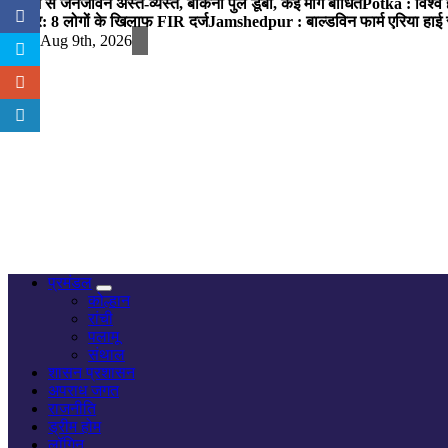
बारिश से जनजीवन अस्त-व्यस्त, बोकना पुल डूबा, कई मार्ग बाधित
Potka : विश्व 
प्रहार: 8 लोगों के खिलाफ FIR दर्ज
Jamshedpur : बाल्डविन फार्म एरिया हाई स्क
Sun. Aug 9th, 2026
नज़र हर खबर पर
प्रमंडल
कोल्हान
रांची
पलामू
संथाल
शासन प्रशासन
अपराध जगत
राजनीति
ड्रीम होम
लॉगिन