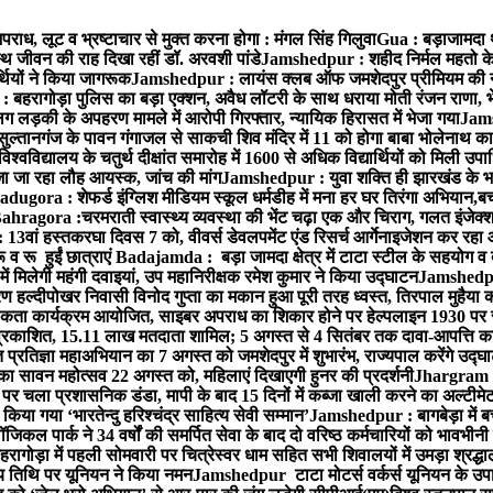
राध, लूट व भ्रष्टाचार से मुक्त करना होगा : मंगल सिंह गिलुवा
Gua : बड़ाजामदा थान
्थ जीवन की राह दिखा रहीं डॉ. अरवशी पांडे
Jamshedpur : शहीद निर्मल महतो के 3
्थियों ने किया जागरूक
Jamshedpur : लायंस क्लब ऑफ जमशेदपुर प्रीमियम की नई टी
बहरागोड़ा पुलिस का बड़ा एक्शन, अवैध लॉटरी के साथ धराया मोती रंजन राणा, 
ग लड़की के अपहरण मामले में आरोपी गिरफ्तार, न्यायिक हिरासत में भेजा गया
Jams
ल्तानगंज के पावन गंगाजल से साकची शिव मंदिर में 11 को होगा बाबा भोलेनाथ 
वविद्यालय के चतुर्थ दीक्षांत समारोह में 1600 से अधिक विद्यार्थियों को मिली उप
जा जा रहा लौह आयस्क, जांच की मांग
Jamshedpur : युवा शक्ति ही झारखंड के भव
adugora : शेफर्ड इंग्लिश मीडियम स्कूल धर्मडीह में मना हर घर तिरंगा अभियान,बच्
ahragora :चरमराती स्वास्थ्य व्यवस्था की भेंट चढ़ा एक और चिराग, गलत इंजेक्श
3वां हस्तकरघा दिवस 7 को, वीवर्स डेवलपमेंट एंड रिसर्च आर्गेनाइजेशन कर रहा
 रू हुईं छात्राएं
Badajamda : बड़ा जामदा क्षेत्र में टाटा स्टील के सहयोग व द
ं मिलेगी महंगी दवाइयां, उप महानिरीक्षक रमेश कुमार ने किया उद्घाटन
Jamshedpur
 हल्दीपोखर निवासी विनोद गुप्ता का मकान हुआ पूरी तरह ध्वस्त, तिरपाल मुहैया 
ता कार्यक्रम आयोजित, साइबर अपराध का शिकार होने पर हेल्पलाइन 1930 पर स
ची प्रकाशित, 15.11 लाख मतदाता शामिल; 5 अगस्त से 4 सितंबर तक दावा-आपत्ति क
्रतिज्ञा महाअभियान का 7 अगस्त को जमशेदपुर में शुभारंभ, राज्यपाल करेंगे उद्घ
का सावन महोत्सव 22 अगस्त को, महिलाएं दिखाएगी हुनर की प्रदर्शनी
Jhargram : 
पर चला प्रशासनिक डंडा, मापी के बाद 15 दिनों में कब्जा खाली करने का अल्टीमे
या गया ‘भारतेन्दु हरिश्चंद्र साहित्य सेवी सम्मान’
Jamshedpur : बागबेड़ा में ब
ल पार्क ने 34 वर्षों की समर्पित सेवा के बाद दो वरिष्ठ कर्मचारियों को भावभीनी
गोड़ा में पहली सोमवारी पर चित्रेस्वर धाम सहित सभी शिवालयों में उमड़ा श्रद्
य तिथि पर यूनियन ने किया नमन
Jamshedpur टाटा मोटर्स वर्कर्स यूनियन के उपाध्