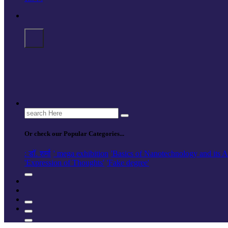
Search
for:
Or check our Popular Categories...
: डॉ. शर्मा
' mega exhibition
'Basics of Nanotechnology and its A
'Expression of Thoughts'
'Fake degree'