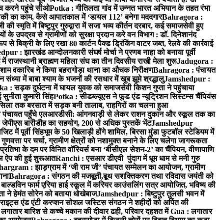
 करने पहुंचे सीओ
Potka : गीतिलता गांव में उन्नत भारत अभियान के तहत रंभा
ाकी का काम, कैसे आपातकाल में ‘डायल 112’ बनेगा मददगार
Bahragora :
स्मृति में बिष्टुपुर गुरुद्वारा में सजा भव्य कीर्तन दरबार, कई समाजसेवी हुए
के उपद्रव से ग्रामीणों को सुरक्षा प्रदान करे वन विभाग : डॉ. दिनेशानंद
 से बिक्री के लिए रखा 80 कार्टन पैक्ड ड्रिंकिंग वाटर जब्त, रेलवे की कार्रवाई
ur : झारखंड आन्दोलनकारी संघर्ष मोर्चा ने प्रणब नाहा को बनाया पूर्वी
 राजस्थानी ब्राह्मण महिला संघ का तीन दिवसीय राखी मेला शुरू
Jadugora :
ाम वकारिब ने किया बहरागोड़ा थाना का औचक निरीक्षण
Bahragora : पंचायत
्या में बाबा श्याम के भजनों की रसधार में खुब झूमे श्रद्धालु
Jamshedpur :
a : सड़क दुर्घटना में घायल युवक को समाजसेवी किशन गुप्ता ने पहुंचाया
 सुनीता कुमारी सिंह
Potka : सीडब्ल्यूएस ने फूड एंड न्यूट्रिशन सिस्टम्स चैंपियंस
सिला तक बरसात में सड़क बनी तालाब, राहगिरों का चलना हुआ
ा पंचायत पहुँचे एलआरडीसी: आंगनवाड़ी से लेकर राशन दुकान और स्कूल तक का
 जेपीएस बारीडीह का सहयोग, 200 से अधिक पुस्तकें भेंट
Jamshedpur
ें पूर्वी सिंहभूम के 50 खिलाड़ी होंगे शामिल, बिरसा मुंडा फुटबॉल स्टेडियम में
वत्ता पर चर्चा, ग्रामीण क्षेत्रों को नशामुक्त बनाने के लिए चलेगा जागरूकता
तिभा के दम पर विनित वॉरियर्स बना ‘बीसीएल सेशन-2’ का चैंपियन, वीणापाणि
इल ऐप की हुई शुरूआत
Ranchi : एसआर डीएवी पुंदाग में धूम धाम से मनी गुरु
hargram : झाड़ग्राम में ‘जी राम जी’ पंचायत सम्मेलन का आयोजन, ग्रामीण
ाना
Bahragora : संगठन की मजबूती,बूथ सशक्तिकरण तथा रविदास जयंती को
ल्डविन फार्म एरिया हाई स्कूल में करियर काउंसलिंग सत्र आयोजित, भविष्य की
ा ने हेमंत सोरेन को बताया धोखेबाज
Jamshedpur : बिष्टुपुर तुलसी भवन में
इट्स एंड एंटी करप्शन सोशल जस्टिस संगठन ने शहीदों को अर्पित की
ें लगातार बारिश से कच्चे मकान की दीवार ढही, परिवार दहशत में
Gua : लगातार