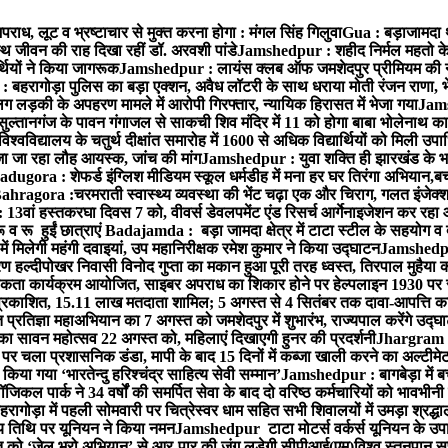
राध, लूट व भ्रष्टाचार से मुक्त करना होगा : मंगल सिंह गिलुवा
Gua : बड़ाजामदा थान
्थ जीवन की राह दिखा रहीं डॉ. अरवशी पांडे
Jamshedpur : शहीद निर्मल महतो के 3
्थियों ने किया जागरूक
Jamshedpur : लायंस क्लब ऑफ जमशेदपुर प्रीमियम की नई टी
बहरागोड़ा पुलिस का बड़ा एक्शन, अवैध लॉटरी के साथ धराया मोती रंजन राणा, 
ग लड़की के अपहरण मामले में आरोपी गिरफ्तार, न्यायिक हिरासत में भेजा गया
Jams
ल्तानगंज के पावन गंगाजल से साकची शिव मंदिर में 11 को होगा बाबा भोलेनाथ 
वविद्यालय के चतुर्थ दीक्षांत समारोह में 1600 से अधिक विद्यार्थियों को मिली उप
जा जा रहा लौह आयस्क, जांच की मांग
Jamshedpur : युवा शक्ति ही झारखंड के भव
adugora : शेफर्ड इंग्लिश मीडियम स्कूल धर्मडीह में मना हर घर तिरंगा अभियान,बच्
ahragora :चरमराती स्वास्थ्य व्यवस्था की भेंट चढ़ा एक और चिराग, गलत इंजेक्श
3वां हस्तकरघा दिवस 7 को, वीवर्स डेवलपमेंट एंड रिसर्च आर्गेनाइजेशन कर रहा
 रू हुईं छात्राएं
Badajamda : बड़ा जामदा क्षेत्र में टाटा स्टील के सहयोग व द
ं मिलेगी महंगी दवाइयां, उप महानिरीक्षक रमेश कुमार ने किया उद्घाटन
Jamshedpur
 हल्दीपोखर निवासी विनोद गुप्ता का मकान हुआ पूरी तरह ध्वस्त, तिरपाल मुहैया 
ता कार्यक्रम आयोजित, साइबर अपराध का शिकार होने पर हेल्पलाइन 1930 पर स
ची प्रकाशित, 15.11 लाख मतदाता शामिल; 5 अगस्त से 4 सितंबर तक दावा-आपत्ति क
्रतिज्ञा महाअभियान का 7 अगस्त को जमशेदपुर में शुभारंभ, राज्यपाल करेंगे उद्घ
का सावन महोत्सव 22 अगस्त को, महिलाएं दिखाएगी हुनर की प्रदर्शनी
Jhargram : 
पर चला प्रशासनिक डंडा, मापी के बाद 15 दिनों में कब्जा खाली करने का अल्टीमे
या गया ‘भारतेन्दु हरिश्चंद्र साहित्य सेवी सम्मान’
Jamshedpur : बागबेड़ा में ब
ल पार्क ने 34 वर्षों की समर्पित सेवा के बाद दो वरिष्ठ कर्मचारियों को भावभीनी
गोड़ा में पहली सोमवारी पर चित्रेस्वर धाम सहित सभी शिवालयों में उमड़ा श्रद्
य तिथि पर यूनियन ने किया नमन
Jamshedpur टाटा मोटर्स वर्कर्स यूनियन के उपाध्
्त को ‘जेल भरो अभियान’ से आर-पार की जंग लड़ेगी सीपीआई(एम)
विश्व स्तनपान स