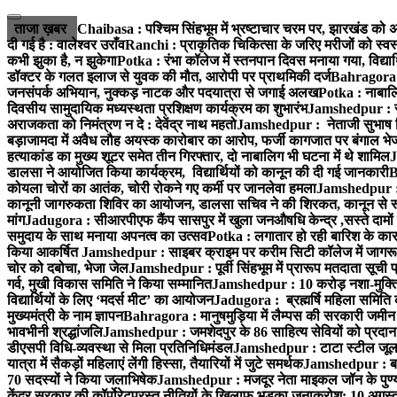
ताजा ख़बर
Chaibasa : पश्चिम सिंहभूम में भ्रष्टाचार चरम पर, झारखंड को अप
दी गई है : वालेश्वर उराँव
Ranchi : प्राकृतिक चिकित्सा के जरिए मरीजों को स्वस
कभी झुका है, न झुकेगा
Potka : रंभा कॉलेज में स्तनपान दिवस मनाया गया, विद्यार
डॉक्टर के गलत इलाज से युवक की मौत, आरोपी पर प्राथमिकी दर्ज
Bahragora : 
जनसंपर्क अभियान, नुक्कड़ नाटक और पदयात्रा से जगाई अलख
Potka : नाबालि
दिवसीय सामुदायिक मध्यस्थता प्रशिक्षण कार्यक्रम का शुभारंभ
Jamshedpur : सु
अराजकता को निमंत्रण न दे : देवेंद्र नाथ महतो
Jamshedpur : नेताजी सुभाष विश्
बड़ाजामदा में अवैध लौह अयस्क कारोबार का आरोप, फर्जी कागजात पर बंगाल भे
हत्याकांड का मुख्य शूटर समेत तीन गिरफ्तार, दो नाबालिग भी घटना में थे शामिल
J
डालसा ने आयोजित किया कार्यक्रम, विद्यार्थियों को कानून की दी गई जानकारी
B
कोयला चोरों का आतंक, चोरी रोकने गए कर्मी पर जानलेवा हमला
Jamshedpur : 1
कानूनी जागरुकता शिविर का आयोजन, डालसा सचिव ने की शिरकत, कानून से रू व
मांग
Jadugora : सीआरपीएफ कैंप सासपुर में खुला जनऔषधि केन्द्र ,सस्ते दामों मे
समुदाय के साथ मनाया अपनत्व का उत्सव
Potka : लगातार हो रही बारिश के कारण
किया आकर्षित
Jamshedpur : साइबर क्राइम पर करीम सिटी कॉलेज में जागरूक
चोर को दबोचा, भेजा जेल
Jamshedpur : पूर्वी सिंहभूम में प्रारूप मतदाता सू
गर्व, मुखी विकास समिति ने किया सम्मानित
Jamshedpur : 10 करोड़ नशा-मुक्ति प
विद्यार्थियों के लिए ‘मदर्स मीट’ का आयोजन
Jadugora : ब्रह्मर्षि महिला समिति 
मुख्यमंत्री के नाम ज्ञापन
Bahragora : मानुषमुड़िया में लैम्पस की सरकारी जमीन 
भावभीनी श्रद्धांजलि
Jamshedpur : जमशेदपुर के 86 साहित्य सेवियों को प्रदान कि
डीएसपी विधि-व्यवस्था से मिला प्रतिनिधिमंडल
Jamshedpur : टाटा स्टील जूलॉजिक
यात्रा में सैकड़ों महिलाएं लेंगी हिस्सा, तैयारियों में जुटे समर्थक
Jamshedpur : बहरा
70 सदस्यों ने किया जलाभिषेक
Jamshedpur : मजदूर नेता माइकल जॉन के पुण्
केंद्र सरकार की कॉर्पोरेटपरस्त नीतियों के खिलाफ भड़का जनाक्रोश: 10 अगस