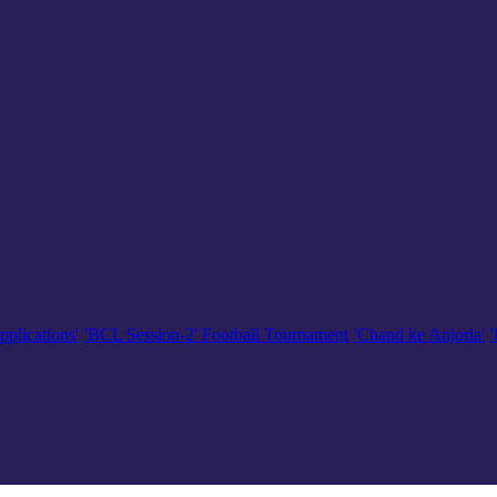
pplications'
'BCL Session-2' Football Tournament
'Chand ke Anjoria'