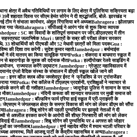
ा क्षेत्र में अवैध गतिविधियों पर लगाम के लिए क्षेत्र में पुलिसिया सक्रियता बढ़ा
9वें शहादत दिवस पर सीएम हेमंत सोरेन ने दी श्रद्धांजलि, बोले- झारखंड न
म ने संभाला कार्यभार, अंशुल रिंगासिया बने अध्यक्ष
Bahragora : झोलाछाप
भेजा गया जेल
Bahragora : सीपीआई ने आरंग गांव से शुरू किया व्यापक
hedpur : SC का विवादों के शांतिपूर्ण समाधान पर जोर,डीएलएसए में तीन
का सहस्त्रघट जलाभिषेक
Muri : छात्रों के सब्र की परीक्षा लेकर सरकार
ाधि, 33 शोधार्थियों को पीएचडी और 52 मेधावी छात्रों को मिला पदक
Gua :
िष्य की दिशा तय करेगी : सुदेश कुमार महतो
Jamshedpur : बर्मामाइंस
चों ने वंदे मातरम् का किया सामूहिक गायन
Potka : शंकरदा व बाघमारा स्कूल में
न से बहरागोड़ा के युवक की दर्दनाक मौत
Potka : हल्दीपोखर रेलवे साइडिंग में
 आयोजन, राज्यपाल करेंगे उद्घाटन
Jamshedpur : ग्रेजुएट महाविद्यालय में
यानंद एंग्लो वैदिक संस्था के संचालन में डीएवी स्कूल खोले जाने की
 : इनर व्हील क्लब ऑफ जमशेदपुर ईस्ट ने फ्रेंडशिप डे पर ट्रांसजेंडर
कराया गया
Potka: रंभा कॉलेज में टीएलएम प्रदर्शनी, प्रशिक्षुओं ने नवाचार से
ंपर्क करने की दी नशीहत
Jamshedpur : जादूगोड़ा पुलिस ने सामान के साथ
ा मौका
Jamshedpur : नंदिनी करूवा की शानदार सफलता पर मुखी समाज को
ाटन
Jamshedpur : बॉल्डविन फार्म एरिया हाई स्कूल में प्री-प्राइमरी के
जेएसएम ने जंगलमहल क्षेत्र के समग्र विकास की मांग को लेकर डीएम को सौंपा
टम
Bahragora : शिबू सोरेन की पहली पुण्यतिथि पर झामुमो नेताओं ने दी
च्ची से अश्लील हरकत करने के आरोपी की शीघ्र गिरफ्तारी की मांग को लेकर
 विदाई दी
Jamshedpur : शिबू सोरेन की पुण्यतिथि पर 4 अगस्त को जोहार
धालुओं का जनसैलाब
Jamshedpur : मुर्गा महादेव मंदिर में श्याम भटली परिवार के
यक्ष अस्वस्थ, मिलें आजसू पार्टी के केंद्रीय महासचिव व अन्य
Bahragora :