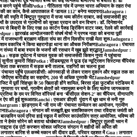
प्ताह: खीरसा दूध नवजात बच्चे को कई जानलेवा बीमारियों से बचाता है: डॉ
 करने पहुंचे सीओ
Potka : गीतिलता गांव में उन्नत भारत अभियान के तहत रंभा
ाकी का काम, कैसे आपातकाल में ‘डायल 112’ बनेगा मददगार
Bahragora :
स्मृति में बिष्टुपुर गुरुद्वारा में सजा भव्य कीर्तन दरबार, कई समाजसेवी हुए
के उपद्रव से ग्रामीणों को सुरक्षा प्रदान करे वन विभाग : डॉ. दिनेशानंद
 से बिक्री के लिए रखा 80 कार्टन पैक्ड ड्रिंकिंग वाटर जब्त, रेलवे की कार्रवाई
ur : झारखंड आन्दोलनकारी संघर्ष मोर्चा ने प्रणब नाहा को बनाया पूर्वी
 राजस्थानी ब्राह्मण महिला संघ का तीन दिवसीय राखी मेला शुरू
Jadugora :
ाम वकारिब ने किया बहरागोड़ा थाना का औचक निरीक्षण
Bahragora : पंचायत
्या में बाबा श्याम के भजनों की रसधार में खुब झूमे श्रद्धालु
Jamshedpur :
a : सड़क दुर्घटना में घायल युवक को समाजसेवी किशन गुप्ता ने पहुंचाया
 सुनीता कुमारी सिंह
Potka : सीडब्ल्यूएस ने फूड एंड न्यूट्रिशन सिस्टम्स चैंपियंस
सिला तक बरसात में सड़क बनी तालाब, राहगिरों का चलना हुआ
ा पंचायत पहुँचे एलआरडीसी: आंगनवाड़ी से लेकर राशन दुकान और स्कूल तक का
 जेपीएस बारीडीह का सहयोग, 200 से अधिक पुस्तकें भेंट
Jamshedpur
ें पूर्वी सिंहभूम के 50 खिलाड़ी होंगे शामिल, बिरसा मुंडा फुटबॉल स्टेडियम में
वत्ता पर चर्चा, ग्रामीण क्षेत्रों को नशामुक्त बनाने के लिए चलेगा जागरूकता
तिभा के दम पर विनित वॉरियर्स बना ‘बीसीएल सेशन-2’ का चैंपियन, वीणापाणि
इल ऐप की हुई शुरूआत
Ranchi : एसआर डीएवी पुंदाग में धूम धाम से मनी गुरु
hargram : झाड़ग्राम में ‘जी राम जी’ पंचायत सम्मेलन का आयोजन, ग्रामीण
ाना
Bahragora : संगठन की मजबूती,बूथ सशक्तिकरण तथा रविदास जयंती को
ल्डविन फार्म एरिया हाई स्कूल में करियर काउंसलिंग सत्र आयोजित, भविष्य की
ा ने हेमंत सोरेन को बताया धोखेबाज
Jamshedpur : बिष्टुपुर तुलसी भवन में
इट्स एंड एंटी करप्शन सोशल जस्टिस संगठन ने शहीदों को अर्पित की
ें लगातार बारिश से कच्चे मकान की दीवार ढही, परिवार दहशत में
Gua : लगातार