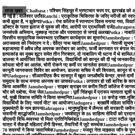
Skip
to
ताजा ख़बर
Chaibasa : पश्चिम सिंहभूम में भ्रष्टाचार चरम पर, झारखंड को अप
content
दी गई है : वालेश्वर उराँव
Ranchi : प्राकृतिक चिकित्सा के जरिए मरीजों को स्वस
कभी झुका है, न झुकेगा
Potka : रंभा कॉलेज में स्तनपान दिवस मनाया गया, विद्यार
डॉक्टर के गलत इलाज से युवक की मौत, आरोपी पर प्राथमिकी दर्ज
Bahragora : 
जनसंपर्क अभियान, नुक्कड़ नाटक और पदयात्रा से जगाई अलख
Potka : नाबालि
दिवसीय सामुदायिक मध्यस्थता प्रशिक्षण कार्यक्रम का शुभारंभ
Jamshedpur : सु
अराजकता को निमंत्रण न दे : देवेंद्र नाथ महतो
Jamshedpur : नेताजी सुभाष विश्
बड़ाजामदा में अवैध लौह अयस्क कारोबार का आरोप, फर्जी कागजात पर बंगाल भे
हत्याकांड का मुख्य शूटर समेत तीन गिरफ्तार, दो नाबालिग भी घटना में थे शामिल
J
डालसा ने आयोजित किया कार्यक्रम, विद्यार्थियों को कानून की दी गई जानकारी
B
कोयला चोरों का आतंक, चोरी रोकने गए कर्मी पर जानलेवा हमला
Jamshedpur : 1
कानूनी जागरुकता शिविर का आयोजन, डालसा सचिव ने की शिरकत, कानून से रू व
मांग
Jadugora : सीआरपीएफ कैंप सासपुर में खुला जनऔषधि केन्द्र ,सस्ते दामों मे
समुदाय के साथ मनाया अपनत्व का उत्सव
Potka : लगातार हो रही बारिश के कारण
किया आकर्षित
Jamshedpur : साइबर क्राइम पर करीम सिटी कॉलेज में जागरूक
चोर को दबोचा, भेजा जेल
Jamshedpur : पूर्वी सिंहभूम में प्रारूप मतदाता सू
गर्व, मुखी विकास समिति ने किया सम्मानित
Jamshedpur : 10 करोड़ नशा-मुक्ति प
विद्यार्थियों के लिए ‘मदर्स मीट’ का आयोजन
Jadugora : ब्रह्मर्षि महिला समिति 
मुख्यमंत्री के नाम ज्ञापन
Bahragora : मानुषमुड़िया में लैम्पस की सरकारी जमीन 
भावभीनी श्रद्धांजलि
Jamshedpur : जमशेदपुर के 86 साहित्य सेवियों को प्रदान कि
डीएसपी विधि-व्यवस्था से मिला प्रतिनिधिमंडल
Jamshedpur : टाटा स्टील जूलॉजिक
यात्रा में सैकड़ों महिलाएं लेंगी हिस्सा, तैयारियों में जुटे समर्थक
Jamshedpur : बहरा
70 सदस्यों ने किया जलाभिषेक
Jamshedpur : मजदूर नेता माइकल जॉन के पुण्