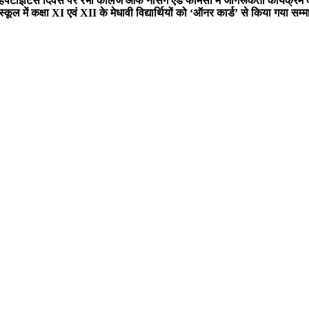
हेपेटाइटिस दिवस पर रंभा कॉलेज ऑफ नर्सिंग एंड फार्मेसी में जागरूकता कार्यक्
ूल में कक्षा XI एवं XII के मेधावी विद्यार्थियों को ‘ऑनर कार्ड’ से किया गया सम्