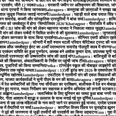
्त को ‘जेल भरो अभियान’ से आर-पार की जंग लड़ेगी सीपीआई(एम)
विश्व स्तनपान स
र प्रदर्शन, जीते 12 पदक
Potka : सरकारी जमीन पर अतिक्रमण की शिकायत, जांच
ी थाना प्रभारी ने किया जागरूक
Bahragora : कस्तुरबा की छात्राओं ने समझा ख
ें मशाल जुलूस निकाल जताई नाराजगी
Jamshedpur : पहाड़ी वाले बाबा दयाल सिंह जी की 
समारोह, कजरी और सांस्कृतिक प्रस्तुतियों ने बांधा समां
Jamshedpur : हाथियों 
स्त को जमशेदपुर में होगा ‘सिम्पोजियम 2026’
Kharagpur : गीतांजलि में अवैध रूप
 CBI जांच की मांग को लेकर महानगर भाजपा ने निकाला मशाल जुलूश
Jamshedp
मांग को लेकर पार्षदों ने सिविल सर्जन से की मुलाकात
Jamshedpur : जुगसलाई में
श होकर कागजात के साथ किया प्रदर्शन
Bahragora : सीनियर एसपी डॉक्टर एहतेश
्ञापन
Jamshedpur : सोनारी में श्री श्याम भटली परिवार चेरिटेबल ट्रस्ट की भजन संध
्लब ऑफ जमशेदपुर ईस्ट का 49वाँ पदस्थापना समारोह गोलमुरी क्लब में संपन्न
Potk
 प्रबंधन समिति का हुआ पुनर्गठन, अध्यक्ष बने अशोक कुमार दास, उपाध्यक्ष चुनी गई
ताली प्रश्नपत्र की उच्चस्तरीय जांच की उठाई मांग
Jadugora : बालिजुडी से बा
े की शिकायत, अंचलाधिकारी के निर्देश पर पहुंची जांच टीम
Bahragora : सांड्र
्सव, पुजारियों को किया सम्मानित
Potka : टांगराईन स्कूल की मोबाइल लाइब्रेरी को
मिश्नर तक पहुंचा मामला
Jamshedpur : 135वीं डूरंड कप 2026 के एक्सपोज़र विजिट म
ूर्णिमा महोत्सव
Jamshedpur : एफटीएस ने ग्रामीणों संग की एकल विद्यालयों की गुण
पण, भाजपा कार्यकर्ताओं ने सुनी पीएम के मन की बात
Bahragora : अनुशासन और प्र
ें रेल कर्मचारियों को दिया गया सीपीआर का प्रशिक्षण, बालीचक में रेल वन मोबा
सोरेन हुए नाराज, स्थल निरीक्षण कर सहायक व कनीय अभियंता को लगायी फटकार
J
ा आह्वान
Jamshedpur : जलाभिषेक के लिए यूनियन का जत्था हुआ बाबा नगरी रव
र, गीता आश्रम में श्रद्धा व उल्लास के साथ मनाई गई गुरु पूर्णिमा
Jamshedpur : बा
ना से छह लाख महिलाओं के नाम काटे जाने पर हमलावर हुई भाजपा, प्रदेश प्रवक्त
में तैयारियो पर चर्चा
Jamshedpur : कारगिल विजय दिवस पर यूनाइटेड ह्यूमन रा
पूर्व की जनगणना से जुड़ी तस्वीरों की प्रदर्शनी का किया उद्घाटन
Gua : गुवा म