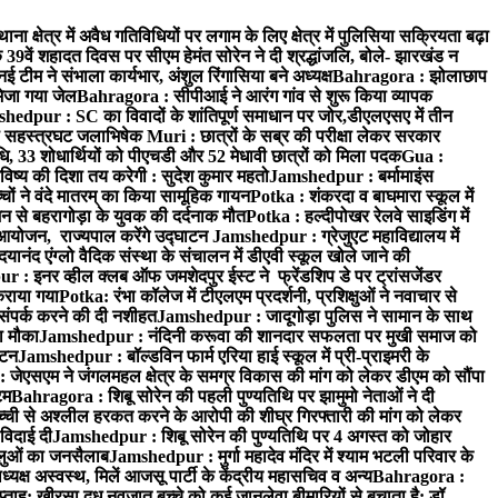
ा क्षेत्र में अवैध गतिविधियों पर लगाम के लिए क्षेत्र में पुलिसिया सक्रियता बढ़ा
9वें शहादत दिवस पर सीएम हेमंत सोरेन ने दी श्रद्धांजलि, बोले- झारखंड न
म ने संभाला कार्यभार, अंशुल रिंगासिया बने अध्यक्ष
Bahragora : झोलाछाप
भेजा गया जेल
Bahragora : सीपीआई ने आरंग गांव से शुरू किया व्यापक
hedpur : SC का विवादों के शांतिपूर्ण समाधान पर जोर,डीएलएसए में तीन
का सहस्त्रघट जलाभिषेक
Muri : छात्रों के सब्र की परीक्षा लेकर सरकार
ाधि, 33 शोधार्थियों को पीएचडी और 52 मेधावी छात्रों को मिला पदक
Gua :
िष्य की दिशा तय करेगी : सुदेश कुमार महतो
Jamshedpur : बर्मामाइंस
चों ने वंदे मातरम् का किया सामूहिक गायन
Potka : शंकरदा व बाघमारा स्कूल में
न से बहरागोड़ा के युवक की दर्दनाक मौत
Potka : हल्दीपोखर रेलवे साइडिंग में
 आयोजन, राज्यपाल करेंगे उद्घाटन
Jamshedpur : ग्रेजुएट महाविद्यालय में
यानंद एंग्लो वैदिक संस्था के संचालन में डीएवी स्कूल खोले जाने की
 : इनर व्हील क्लब ऑफ जमशेदपुर ईस्ट ने फ्रेंडशिप डे पर ट्रांसजेंडर
कराया गया
Potka: रंभा कॉलेज में टीएलएम प्रदर्शनी, प्रशिक्षुओं ने नवाचार से
ंपर्क करने की दी नशीहत
Jamshedpur : जादूगोड़ा पुलिस ने सामान के साथ
ा मौका
Jamshedpur : नंदिनी करूवा की शानदार सफलता पर मुखी समाज को
ाटन
Jamshedpur : बॉल्डविन फार्म एरिया हाई स्कूल में प्री-प्राइमरी के
जेएसएम ने जंगलमहल क्षेत्र के समग्र विकास की मांग को लेकर डीएम को सौंपा
टम
Bahragora : शिबू सोरेन की पहली पुण्यतिथि पर झामुमो नेताओं ने दी
च्ची से अश्लील हरकत करने के आरोपी की शीघ्र गिरफ्तारी की मांग को लेकर
 विदाई दी
Jamshedpur : शिबू सोरेन की पुण्यतिथि पर 4 अगस्त को जोहार
धालुओं का जनसैलाब
Jamshedpur : मुर्गा महादेव मंदिर में श्याम भटली परिवार के
यक्ष अस्वस्थ, मिलें आजसू पार्टी के केंद्रीय महासचिव व अन्य
Bahragora :
प्ताह: खीरसा दूध नवजात बच्चे को कई जानलेवा बीमारियों से बचाता है: डॉ