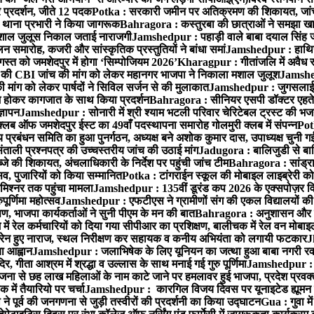
र प्रदर्शन, जीते 12 पदक
Potka : सरकारी जमीन पर अतिक्रमण की शिकायत, जांच
ी थाना प्रभारी ने किया जागरूक
Bahragora : कस्तुरबा की छात्राओं ने समझा ख
ें मशाल जुलूस निकाल जताई नाराजगी
Jamshedpur : पहाड़ी वाले बाबा दयाल सिंह जी की 
समारोह, कजरी और सांस्कृतिक प्रस्तुतियों ने बांधा समां
Jamshedpur : हाथियों 
स्त को जमशेदपुर में होगा ‘सिम्पोजियम 2026’
Kharagpur : गीतांजलि में अवैध रूप
 CBI जांच की मांग को लेकर महानगर भाजपा ने निकाला मशाल जुलूश
Jamshedp
मांग को लेकर पार्षदों ने सिविल सर्जन से की मुलाकात
Jamshedpur : जुगसलाई में
श होकर कागजात के साथ किया प्रदर्शन
Bahragora : सीनियर एसपी डॉक्टर एहतेश
्ञापन
Jamshedpur : सोनारी में श्री श्याम भटली परिवार चेरिटेबल ट्रस्ट की भजन संध
्लब ऑफ जमशेदपुर ईस्ट का 49वाँ पदस्थापना समारोह गोलमुरी क्लब में संपन्न
Potk
 प्रबंधन समिति का हुआ पुनर्गठन, अध्यक्ष बने अशोक कुमार दास, उपाध्यक्ष चुनी गई
ताली प्रश्नपत्र की उच्चस्तरीय जांच की उठाई मांग
Jadugora : बालिजुडी से बा
े की शिकायत, अंचलाधिकारी के निर्देश पर पहुंची जांच टीम
Bahragora : सांड्र
्सव, पुजारियों को किया सम्मानित
Potka : टांगराईन स्कूल की मोबाइल लाइब्रेरी को
मिश्नर तक पहुंचा मामला
Jamshedpur : 135वीं डूरंड कप 2026 के एक्सपोज़र विजिट म
ूर्णिमा महोत्सव
Jamshedpur : एफटीएस ने ग्रामीणों संग की एकल विद्यालयों की गुण
पण, भाजपा कार्यकर्ताओं ने सुनी पीएम के मन की बात
Bahragora : अनुशासन और प्र
ें रेल कर्मचारियों को दिया गया सीपीआर का प्रशिक्षण, बालीचक में रेल वन मोबा
सोरेन हुए नाराज, स्थल निरीक्षण कर सहायक व कनीय अभियंता को लगायी फटकार
J
ा आह्वान
Jamshedpur : जलाभिषेक के लिए यूनियन का जत्था हुआ बाबा नगरी रव
र, गीता आश्रम में श्रद्धा व उल्लास के साथ मनाई गई गुरु पूर्णिमा
Jamshedpur : बा
ना से छह लाख महिलाओं के नाम काटे जाने पर हमलावर हुई भाजपा, प्रदेश प्रवक्त
में तैयारियो पर चर्चा
Jamshedpur : कारगिल विजय दिवस पर यूनाइटेड ह्यूमन रा
पूर्व की जनगणना से जुड़ी तस्वीरों की प्रदर्शनी का किया उद्घाटन
Gua : गुवा म