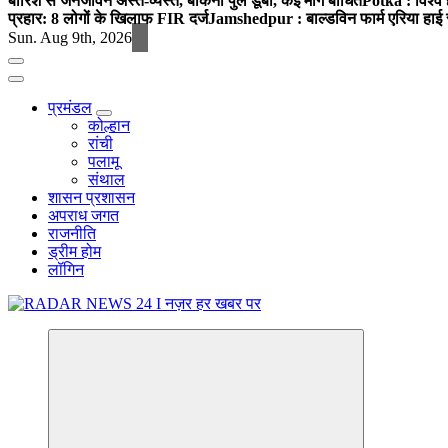
बारिश से जनजीवन अस्त-व्यस्त, बोकना पुल डूबा, कई मार्ग बाधित
Potka : विश्व 
प्रहार: 8 लोगों के खिलाफ FIR दर्ज
Jamshedpur : बाल्डविन फार्म एरिया हाई स्क
Sun. Aug 9th, 2026
प्रमंडल
कोल्हान
रांची
पलामू
संथाल
शासन प्रशासन
अपराध जगत
राजनीति
ड्रीम होम
लॉगिन
नज़र हर खबर पर