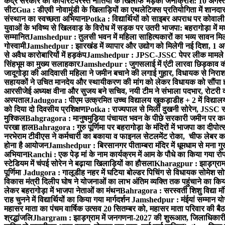
केंद्र सरकार की कॉर्पोरेटपरस्त नीतियों के खिलाफ भड़का जनाक्रोश: 10 अगस
सीट
Gua : डीएवी नोवामुंडी के खिलाड़ियों का एथलेटिक्स प्रतियोगिता में शानदा
संस्थान का स्वच्छता अभियान
Potka : विद्यार्थियों को साइबर अपराध पर कोवाल
युवाओं के भविष्य से खिलवाड़ के विरोध में सड़क पर उतरी भाजपा: बहरागोड़ा म
सम्मानित
Jamshedpur : तुलसी भवन में महिला साहित्यकारों का भव्य सावन मिलन 
गोस्वामी
Jamshedpur : झारखंड में व्यापार और उद्योग को मिलेगी नई दिशा, 1 अग
से अवैध कारोबारियों में हड़कंप
Jamshedpur : JPSC-JSSC पेपर लीक मामले की
सिंहभूम का मुख्य सलाहकार
Jamshedpur : जुगसलाई में एंटी लारवा छिड़काव की 
जादूगोड़ा की आदिवासी महिला ने जमीन बचाने की लगाई गुहार, विधायक से निरा
सहायकों ने उचित मानदेय और स्थायीकरण की मांग को लेकर विधायक को सौंपा ज
आरसीजेई अध्यक्ष वीना और सुजय बने सचिव, नयी टीम ने संभाला पदभार, रोटरी क
अस्पताल
Jadugora : पीएम उत्क्रमित उच्च विद्यालय खुकड़ाडीह + 2 में विद्यालय
को दिया दो दिवसीय प्रशिक्षण
Potka : राज्यपाल से मिलीं दुखनी सोरेन, JSSC सं
मुश्किल
Bahgragora : मानुषमुड़िया पंचायत भवन के पीछे सरकारी जमीन पर कब्ज
परखा हाल
Bahragora : गुरु पूर्णिमा पर बहरागोड़ा के मंदिरों में भाजपा का दीपोत
नरभेराम टीवीएस ने कर्मचारी का बकाया व फाइनल सेटलमेंट रोका, चीफ लेबर क
होना है आयोजन
Jamshedpur : बिरसानगर पीताम्बरा मंदिर में धूमधाम से मना गुरुप
अभियान
Ranchi : एक पेड़ मां के नाम कार्यक्रम में आम के पौधे का किया गया रो
स्टेडियम में चंपई सोरेन ने बढ़ाया खिलाड़ियों का हौसला
Kharagpur : झाड़ग्राम म
पूर्णिमा
Jadugora : गालूडीह नहर में घटिया बोल्डर पिचिंग से विधायक सोमेश 
विकास मंत्री दिलीप घोष ने योजनाओं का लाभ अंतिम व्यक्ति तक पहुंचाने का किय
लेकर बहरागोड़ा में भाजपा नेताओं का मंथन
Bahragora : सरस्वती शिशु विद्या मंदि
राह चुनने में विद्यार्थियों का किया गया मार्गदर्शन
Jamshedpur : मंईयां सम्मान योज
महासर माता का पंचम वार्षिक उत्सव 20 सितम्बर को, महासर माता परिवार की बैठक 
श्रद्धांजलि
Jhargram : झाड़ग्राम में जनगणना-2027 की शुरूआत, जिलाधिकारी ने 