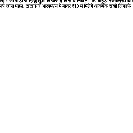
 मौसी बाड़ी से श्रद्धालुओं के उत्साह के साथ निकली भव्य बाहुड़ा रथयात्रा
Jharg
ी खास पहल, टाटानगर आरएमएस में मात्र ₹10 में मिलेंगे आकर्षक राखी लिफाफे