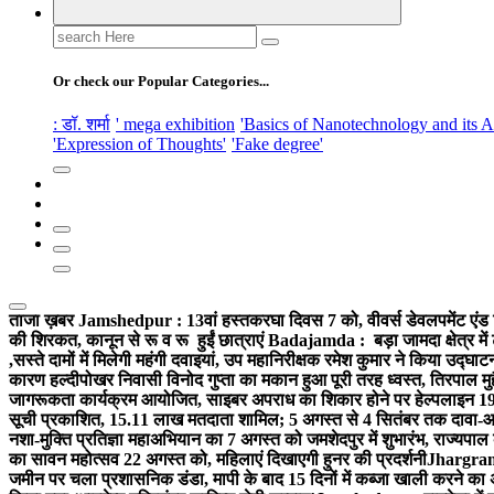
Search
for:
Or check our Popular Categories...
: डॉ. शर्मा
' mega exhibition
'Basics of Nanotechnology and its A
'Expression of Thoughts'
'Fake degree'
ताजा ख़बर
Jamshedpur : 13वां हस्तकरघा दिवस 7 को, वीवर्स डेवलपमेंट एंड 
की शिरकत, कानून से रू व रू हुईं छात्राएं
Badajamda : बड़ा जामदा क्षेत्र में 
,सस्ते दामों में मिलेगी महंगी दवाइयां, उप महानिरीक्षक रमेश कुमार ने किया उद्घाट
कारण हल्दीपोखर निवासी विनोद गुप्ता का मकान हुआ पूरी तरह ध्वस्त, तिरपाल मु
जागरूकता कार्यक्रम आयोजित, साइबर अपराध का शिकार होने पर हेल्पलाइन 19
सूची प्रकाशित, 15.11 लाख मतदाता शामिल; 5 अगस्त से 4 सितंबर तक दावा-आ
नशा-मुक्ति प्रतिज्ञा महाअभियान का 7 अगस्त को जमशेदपुर में शुभारंभ, राज्यपाल 
का सावन महोत्सव 22 अगस्त को, महिलाएं दिखाएगी हुनर की प्रदर्शनी
Jhargram :
जमीन पर चला प्रशासनिक डंडा, मापी के बाद 15 दिनों में कब्जा खाली करने का 