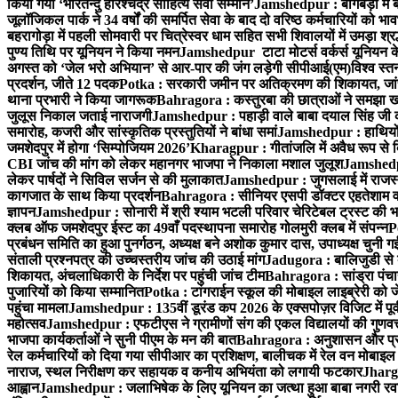
किया गया ‘भारतेन्दु हरिश्चंद्र साहित्य सेवी सम्मान’
Jamshedpur : बागबेड़ा में 
जूलॉजिकल पार्क ने 34 वर्षों की समर्पित सेवा के बाद दो वरिष्ठ कर्मचारियों को भा
बहरागोड़ा में पहली सोमवारी पर चित्रेस्वर धाम सहित सभी शिवालयों में उमड़ा श्
पुण्य तिथि पर यूनियन ने किया नमन
Jamshedpur टाटा मोटर्स वर्कर्स यूनियन के उ
अगस्त को ‘जेल भरो अभियान’ से आर-पार की जंग लड़ेगी सीपीआई(एम)
विश्व स्
प्रदर्शन, जीते 12 पदक
Potka : सरकारी जमीन पर अतिक्रमण की शिकायत, जांच
थाना प्रभारी ने किया जागरूक
Bahragora : कस्तुरबा की छात्राओं ने समझा ख
जुलूस निकाल जताई नाराजगी
Jamshedpur : पहाड़ी वाले बाबा दयाल सिंह जी की स्म
समारोह, कजरी और सांस्कृतिक प्रस्तुतियों ने बांधा समां
Jamshedpur : हाथियों के
जमशेदपुर में होगा ‘सिम्पोजियम 2026’
Kharagpur : गीतांजलि में अवैध रूप से बिक्
CBI जांच की मांग को लेकर महानगर भाजपा ने निकाला मशाल जुलूश
Jamshedpur
लेकर पार्षदों ने सिविल सर्जन से की मुलाकात
Jamshedpur : जुगसलाई में राजस्थ
कागजात के साथ किया प्रदर्शन
Bahragora : सीनियर एसपी डॉक्टर एहतेशाम वक
ज्ञापन
Jamshedpur : सोनारी में श्री श्याम भटली परिवार चेरिटेबल ट्रस्ट की भजन स
क्लब ऑफ जमशेदपुर ईस्ट का 49वाँ पदस्थापना समारोह गोलमुरी क्लब में संपन्न
P
प्रबंधन समिति का हुआ पुनर्गठन, अध्यक्ष बने अशोक कुमार दास, उपाध्यक्ष चुनी गई
संताली प्रश्नपत्र की उच्चस्तरीय जांच की उठाई मांग
Jadugora : बालिजुडी से 
शिकायत, अंचलाधिकारी के निर्देश पर पहुंची जांच टीम
Bahragora : सांड्रा पंच
पुजारियों को किया सम्मानित
Potka : टांगराईन स्कूल की मोबाइल लाइब्रेरी को ज
पहुंचा मामला
Jamshedpur : 135वीं डूरंड कप 2026 के एक्सपोज़र विजिट में पूर्वी
महोत्सव
Jamshedpur : एफटीएस ने ग्रामीणों संग की एकल विद्यालयों की गुणवत्ता
भाजपा कार्यकर्ताओं ने सुनी पीएम के मन की बात
Bahragora : अनुशासन और प्रतिभ
रेल कर्मचारियों को दिया गया सीपीआर का प्रशिक्षण, बालीचक में रेल वन मोबाइ
नाराज, स्थल निरीक्षण कर सहायक व कनीय अभियंता को लगायी फटकार
Jhargr
आह्वान
Jamshedpur : जलाभिषेक के लिए यूनियन का जत्था हुआ बाबा नगरी रव