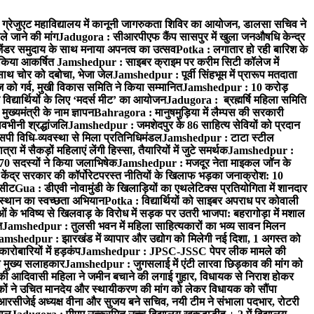
्रेजुएट महाविद्यालय में कानूनी जागरुकता शिविर का आयोजन, डालसा सचिव ने
ले जाने की मांग
Jadugora : सीआरपीएफ कैंप सासपुर में खुला जनऔषधि केन्द्र
जेंडर समुदाय के साथ मनाया अपनत्व का उत्सव
Potka : लगातार हो रही बारिश के
े किया आकर्षित
Jamshedpur : साइबर क्राइम पर करीम सिटी कॉलेज में
साथ चोर को दबोचा, भेजा जेल
Jamshedpur : पूर्वी सिंहभूम में प्रारूप मतदाता
ो गर्व, मुखी विकास समिति ने किया सम्मानित
Jamshedpur : 10 करोड़
 विद्यार्थियों के लिए ‘मदर्स मीट’ का आयोजन
Jadugora : ब्रह्मर्षि महिला समिति
ख्यमंत्री के नाम ज्ञापन
Bahragora : मानुषमुड़िया में लैम्पस की सरकारी
वभीनी श्रद्धांजलि
Jamshedpur : जमशेदपुर के 86 साहित्य सेवियों को प्रदान
पी विधि-व्यवस्था से मिला प्रतिनिधिमंडल
Jamshedpur : टाटा स्टील
ें सैकड़ों महिलाएं लेंगी हिस्सा, तैयारियों में जुटे समर्थक
Jamshedpur :
े 70 सदस्यों ने किया जलाभिषेक
Jamshedpur : मजदूर नेता माइकल जॉन के
ेंद्र सरकार की कॉर्पोरेटपरस्त नीतियों के खिलाफ भड़का जनाक्रोश: 10
 सीट
Gua : डीएवी नोवामुंडी के खिलाड़ियों का एथलेटिक्स प्रतियोगिता में शानदार
ंस्थान का स्वच्छता अभियान
Potka : विद्यार्थियों को साइबर अपराध पर कोवाली
 के भविष्य से खिलवाड़ के विरोध में सड़क पर उतरी भाजपा: बहरागोड़ा में मशाल
त
Jamshedpur : तुलसी भवन में महिला साहित्यकारों का भव्य सावन मिलन
amshedpur : झारखंड में व्यापार और उद्योग को मिलेगी नई दिशा, 1 अगस्त को
ारोबारियों में हड़कंप
Jamshedpur : JPSC-JSSC पेपर लीक मामले की
का मुख्य सलाहकार
Jamshedpur : जुगसलाई में एंटी लारवा छिड़काव की मांग को
की आदिवासी महिला ने जमीन बचाने की लगाई गुहार, विधायक से निराश होकर
ं ने उचित मानदेय और स्थायीकरण की मांग को लेकर विधायक को सौंपा
सीजेई अध्यक्ष वीना और सुजय बने सचिव, नयी टीम ने संभाला पदभार, रोटरी