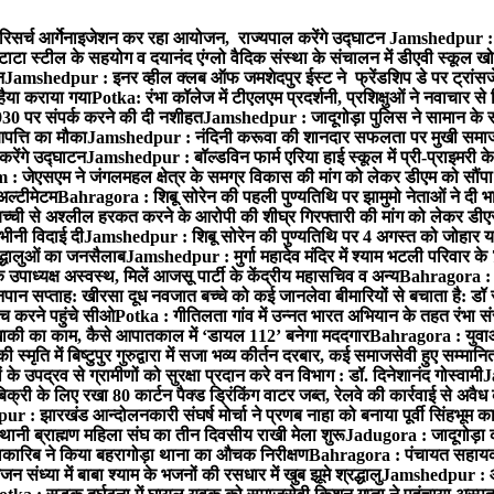
रिसर्च आर्गेनाइजेशन कर रहा आयोजन, राज्यपाल करेंगे उद्घाटन
Jamshedpur : ग
टाटा स्टील के सहयोग व दयानंद एंग्लो वैदिक संस्था के संचालन में डीएवी स्कूल खो
न
Jamshedpur : इनर व्हील क्लब ऑफ जमशेदपुर ईस्ट ने फ्रेंडशिप डे पर ट्रांस
हैया कराया गया
Potka: रंभा कॉलेज में टीएलएम प्रदर्शनी, प्रशिक्षुओं ने नवाचार स
30 पर संपर्क करने की दी नशीहत
Jamshedpur : जादूगोड़ा पुलिस ने सामान के 
पत्ति का मौका
Jamshedpur : नंदिनी करूवा की शानदार सफलता पर मुखी समाज क
करेंगे उद्घाटन
Jamshedpur : बॉल्डविन फार्म एरिया हाई स्कूल में प्री-प्राइमरी के
 जेएसएम ने जंगलमहल क्षेत्र के समग्र विकास की मांग को लेकर डीएम को सौंपा मु
अल्टीमेटम
Bahragora : शिबू सोरेन की पहली पुण्यतिथि पर झामुमो नेताओं ने दी भा
बच्ची से अश्लील हरकत करने के आरोपी की शीघ्र गिरफ्तारी की मांग को लेकर डीएस
वभीनी विदाई दी
Jamshedpur : शिबू सोरेन की पुण्यतिथि पर 4 अगस्त को जोहार यात्रा म
रद्धालुओं का जनसैलाब
Jamshedpur : मुर्गा महादेव मंदिर में श्याम भटली परिवार क
पाध्यक्ष अस्वस्थ, मिलें आजसू पार्टी के केंद्रीय महासचिव व अन्य
Bahragora : क
तनपान सप्ताह: खीरसा दूध नवजात बच्चे को कई जानलेवा बीमारियों से बचाता है: डॉ
 करने पहुंचे सीओ
Potka : गीतिलता गांव में उन्नत भारत अभियान के तहत रंभा स
ाकी का काम, कैसे आपातकाल में ‘डायल 112’ बनेगा मददगार
Bahragora : युवाओं
ृति में बिष्टुपुर गुरुद्वारा में सजा भव्य कीर्तन दरबार, कई समाजसेवी हुए सम्मानि
 उपद्रव से ग्रामीणों को सुरक्षा प्रदान करे वन विभाग : डॉ. दिनेशानंद गोस्वामी
J
री के लिए रखा 80 कार्टन पैक्ड ड्रिंकिंग वाटर जब्त, रेलवे की कार्रवाई से अवैध क
 : झारखंड आन्दोलनकारी संघर्ष मोर्चा ने प्रणब नाहा को बनाया पूर्वी सिंहभूम 
ानी ब्राह्मण महिला संघ का तीन दिवसीय राखी मेला शुरू
Jadugora : जादूगोड़ा 
ारिब ने किया बहरागोड़ा थाना का औचक निरीक्षण
Bahragora : पंचायत सहायको
ंध्या में बाबा श्याम के भजनों की रसधार में खुब झूमे श्रद्धालु
Jamshedpur : आर