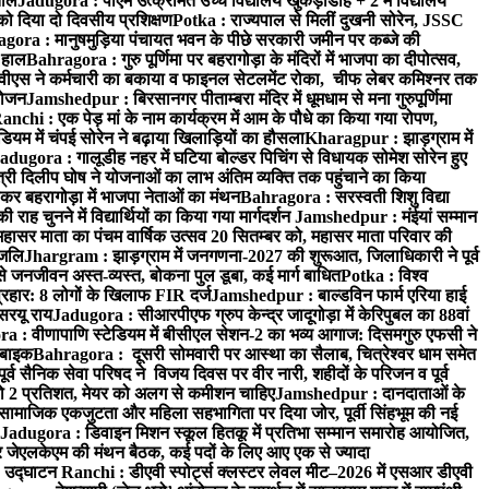
ताल
Jadugora : पीएम उत्क्रमित उच्च विद्यालय खुकड़ाडीह + 2 में विद्यालय
 को दिया दो दिवसीय प्रशिक्षण
Potka : राज्यपाल से मिलीं दुखनी सोरेन, JSSC
ora : मानुषमुड़िया पंचायत भवन के पीछे सरकारी जमीन पर कब्जे की
 हाल
Bahragora : गुरु पूर्णिमा पर बहरागोड़ा के मंदिरों में भाजपा का दीपोत्सव,
ीएस ने कर्मचारी का बकाया व फाइनल सेटलमेंट रोका, चीफ लेबर कमिश्नर तक
आयोजन
Jamshedpur : बिरसानगर पीताम्बरा मंदिर में धूमधाम से मना गुरुपूर्णिमा
anchi : एक पेड़ मां के नाम कार्यक्रम में आम के पौधे का किया गया रोपण,
म में चंपई सोरेन ने बढ़ाया खिलाड़ियों का हौसला
Kharagpur : झाड़ग्राम में
adugora : गालूडीह नहर में घटिया बोल्डर पिचिंग से विधायक सोमेश सोरेन हुए
री दिलीप घोष ने योजनाओं का लाभ अंतिम व्यक्ति तक पहुंचाने का किया
 बहरागोड़ा में भाजपा नेताओं का मंथन
Bahragora : सरस्वती शिशु विद्या
 चुनने में विद्यार्थियों का किया गया मार्गदर्शन
Jamshedpur : मंईयां सम्मान
महासर माता का पंचम वार्षिक उत्सव 20 सितम्बर को, महासर माता परिवार की
ंजलि
Jhargram : झाड़ग्राम में जनगणना-2027 की शुरूआत, जिलाधिकारी ने पूर्व
 जनजीवन अस्त-व्यस्त, बोकना पुल डूबा, कई मार्ग बाधित
Potka : विश्व
प्रहार: 8 लोगों के खिलाफ FIR दर्ज
Jamshedpur : बाल्डविन फार्म एरिया हाई
सरयू राय
Jadugora : सीआरपीएफ ग्रुप केन्द्र जादूगोड़ा में केरिपुबल का 88वां
 : वीणापाणि स्टेडियम में बीसीएल सेशन-2 का भव्य आगाज: दिसमगुरु एफसी ने
 बाइक
Bahragora : दूसरी सोमवारी पर आस्था का सैलाब, चित्रेश्वर धाम समेत
व सैनिक सेवा परिषद ने विजय दिवस पर वीर नारी, शहीदों के परिजन व पूर्व
ो 2 प्रतिशत, मेयर को अलग से कमीशन चाहिए
Jamshedpur : दानदाताओं के
सामाजिक एकजुटता और महिला सहभागिता पर दिया जोर, पूर्वी सिंहभूम की नई
Jadugora : डिवाइन मिशन स्कूल हितकू में प्रतिभा सम्मान समारोह आयोजित,
 जेएलकेएम की मंथन बैठक, कई पदों के लिए आए एक से ज्यादा
ा उद्घाटन
Ranchi : डीएवी स्पोर्ट्स क्लस्टर लेवल मीट–2026 में एसआर डीएवी