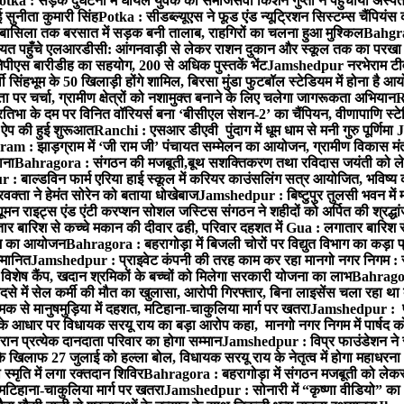
otka : सड़क दुर्घटना में घायल युवक को समाजसेवी किशन गुप्ता ने पहुंचाया अस्प
 सुनीता कुमारी सिंह
Potka : सीडब्ल्यूएस ने फूड एंड न्यूट्रिशन सिस्टम्स चैंपियंस
बासिला तक बरसात में सड़क बनी तालाब, राहगिरों का चलना हुआ मुश्किल
Bahgrag
ायत पहुँचे एलआरडीसी: आंगनवाड़ी से लेकर राशन दुकान और स्कूल तक का परखा
ेपीएस बारीडीह का सहयोग, 200 से अधिक पुस्तकें भेंट
Jamshedpur नरभेराम टीव
 सिंहभूम के 50 खिलाड़ी होंगे शामिल, बिरसा मुंडा फुटबॉल स्टेडियम में होना है 
 पर चर्चा, ग्रामीण क्षेत्रों को नशामुक्त बनाने के लिए चलेगा जागरूकता अभियान
R
ा के दम पर विनित वॉरियर्स बना ‘बीसीएल सेशन-2’ का चैंपियन, वीणापाणि स्टेडिय
ल ऐप की हुई शुरूआत
Ranchi : एसआर डीएवी पुंदाग में धूम धाम से मनी गुरु पूर्णिमा
J
am : झाड़ग्राम में ‘जी राम जी’ पंचायत सम्मेलन का आयोजन, ग्रामीण विकास मंत्
ाना
Bahragora : संगठन की मजबूती,बूथ सशक्तिकरण तथा रविदास जयंती को लेकर
 बाल्डविन फार्म एरिया हाई स्कूल में करियर काउंसलिंग सत्र आयोजित, भविष्य की राह
वक्ता ने हेमंत सोरेन को बताया धोखेबाज
Jamshedpur : बिष्टुपुर तुलसी भवन में 
 राइट्स एंड एंटी करप्शन सोशल जस्टिस संगठन ने शहीदों को अर्पित की श्रद्धा
ातार बारिश से कच्चे मकान की दीवार ढही, परिवार दहशत में
Gua : लगातार बारिश से
क्रम का आयोजन
Bahragora : बहरागोड़ा में बिजली चोरों पर विद्युत विभाग का कड़ा 
म्मानित
Jamshedpur : प्राइवेट कंपनी की तरह काम कर रहा मानगो नगर निगम : 
ति विशेष कैंप, खदान श्रमिकों के बच्चों को मिलेगा सरकारी योजना का लाभ
Bahragora
से में सेल कर्मी की मौत का खुलासा, आरोपी गिरफ्तार, बिना लाइसेंस चला रहा था
क से मानुषमुड़िया में दहशत, मटिहाना-चाकुलिया मार्ग पर खतरा
Jamshedpur : पूर्
आधार पर विधायक सरयू राय का बड़ा आरोप कहा, मानगो नगर निगम में पार्षद क
रान प्रत्येक दानदाता परिवार का होगा सम्मान
Jamshedpur : विप्र फाउंडेशन ने 
िलाफ 27 जुलाई को हल्ला बोल, विधायक सरयू राय के नेतृत्व में होगा महाधरना
 स्मृति में लगा रक्तदान शिविर
Bahragora : बहरागोड़ा में संगठन मजबूती को लेकर
 मटिहाना-चाकुलिया मार्ग पर खतरा
Jamshedpur : सोनारी में “कृष्णा वीडियो” क