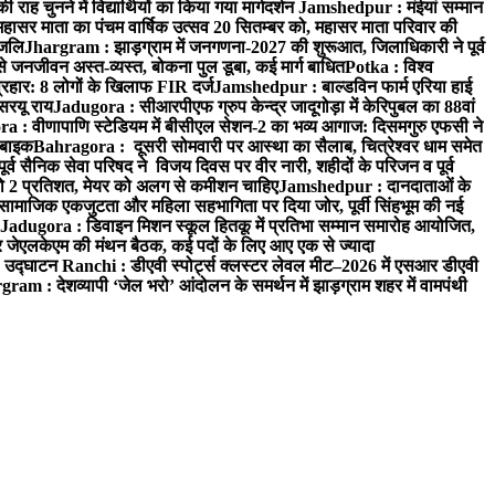
 चुनने में विद्यार्थियों का किया गया मार्गदर्शन
Jamshedpur : मंईयां सम्मान
महासर माता का पंचम वार्षिक उत्सव 20 सितम्बर को, महासर माता परिवार की
ंजलि
Jhargram : झाड़ग्राम में जनगणना-2027 की शुरूआत, जिलाधिकारी ने पूर्व
 जनजीवन अस्त-व्यस्त, बोकना पुल डूबा, कई मार्ग बाधित
Potka : विश्व
प्रहार: 8 लोगों के खिलाफ FIR दर्ज
Jamshedpur : बाल्डविन फार्म एरिया हाई
सरयू राय
Jadugora : सीआरपीएफ ग्रुप केन्द्र जादूगोड़ा में केरिपुबल का 88वां
 : वीणापाणि स्टेडियम में बीसीएल सेशन-2 का भव्य आगाज: दिसमगुरु एफसी ने
 बाइक
Bahragora : दूसरी सोमवारी पर आस्था का सैलाब, चित्रेश्वर धाम समेत
व सैनिक सेवा परिषद ने विजय दिवस पर वीर नारी, शहीदों के परिजन व पूर्व
ो 2 प्रतिशत, मेयर को अलग से कमीशन चाहिए
Jamshedpur : दानदाताओं के
सामाजिक एकजुटता और महिला सहभागिता पर दिया जोर, पूर्वी सिंहभूम की नई
Jadugora : डिवाइन मिशन स्कूल हितकू में प्रतिभा सम्मान समारोह आयोजित,
 जेएलकेएम की मंथन बैठक, कई पदों के लिए आए एक से ज्यादा
ा उद्घाटन
Ranchi : डीएवी स्पोर्ट्स क्लस्टर लेवल मीट–2026 में एसआर डीएवी
ram : देशव्यापी ‘जेल भरो’ आंदोलन के समर्थन में झाड़ग्राम शहर में वामपंथी