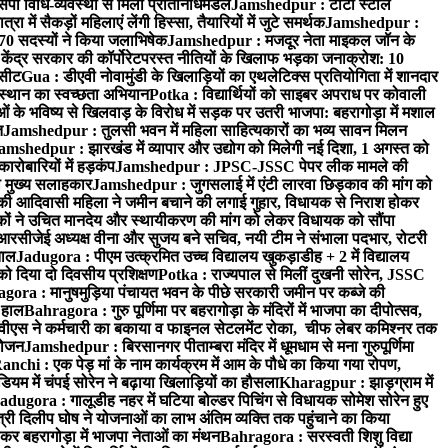
पी विधि-व्यवस्था से मिला प्रतिनिधिमंडल
Jamshedpur : टाटा स्टील
ें सैकड़ों महिलाएं लेंगी हिस्सा, तैयारियों में जुटे समर्थक
Jamshedpur :
े 70 सदस्यों ने किया जलाभिषेक
Jamshedpur : मजदूर नेता माइकल जॉन के
ेंद्र सरकार की कॉर्पोरेटपरस्त नीतियों के खिलाफ भड़का जनाक्रोश: 10
 सीट
Gua : डीएवी नोवामुंडी के खिलाड़ियों का एथलेटिक्स प्रतियोगिता में शानदार
ंस्थान का स्वच्छता अभियान
Potka : विद्यार्थियों को साइबर अपराध पर कोवाली
 के भविष्य से खिलवाड़ के विरोध में सड़क पर उतरी भाजपा: बहरागोड़ा में मशाल
त
Jamshedpur : तुलसी भवन में महिला साहित्यकारों का भव्य सावन मिलन
amshedpur : झारखंड में व्यापार और उद्योग को मिलेगी नई दिशा, 1 अगस्त को
ारोबारियों में हड़कंप
Jamshedpur : JPSC-JSSC पेपर लीक मामले की
का मुख्य सलाहकार
Jamshedpur : जुगसलाई में एंटी लारवा छिड़काव की मांग को
की आदिवासी महिला ने जमीन बचाने की लगाई गुहार, विधायक से निराश होकर
ं ने उचित मानदेय और स्थायीकरण की मांग को लेकर विधायक को सौंपा
सीजेई अध्यक्ष वीना और सुजय बने सचिव, नयी टीम ने संभाला पदभार, रोटरी
ताल
Jadugora : पीएम उत्क्रमित उच्च विद्यालय खुकड़ाडीह + 2 में विद्यालय
 को दिया दो दिवसीय प्रशिक्षण
Potka : राज्यपाल से मिलीं दुखनी सोरेन, JSSC
ora : मानुषमुड़िया पंचायत भवन के पीछे सरकारी जमीन पर कब्जे की
 हाल
Bahragora : गुरु पूर्णिमा पर बहरागोड़ा के मंदिरों में भाजपा का दीपोत्सव,
ीएस ने कर्मचारी का बकाया व फाइनल सेटलमेंट रोका, चीफ लेबर कमिश्नर तक
आयोजन
Jamshedpur : बिरसानगर पीताम्बरा मंदिर में धूमधाम से मना गुरुपूर्णिमा
anchi : एक पेड़ मां के नाम कार्यक्रम में आम के पौधे का किया गया रोपण,
म में चंपई सोरेन ने बढ़ाया खिलाड़ियों का हौसला
Kharagpur : झाड़ग्राम में
adugora : गालूडीह नहर में घटिया बोल्डर पिचिंग से विधायक सोमेश सोरेन हुए
री दिलीप घोष ने योजनाओं का लाभ अंतिम व्यक्ति तक पहुंचाने का किया
 बहरागोड़ा में भाजपा नेताओं का मंथन
Bahragora : सरस्वती शिशु विद्या