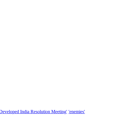
'Developed India Resolution Meeting'
'enemies'