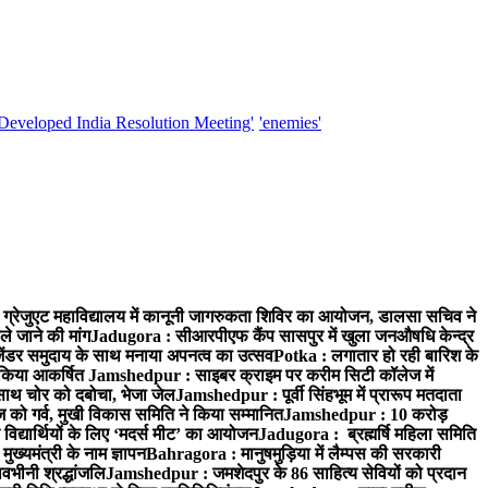
'Developed India Resolution Meeting'
'enemies'
्रेजुएट महाविद्यालय में कानूनी जागरुकता शिविर का आयोजन, डालसा सचिव ने
ले जाने की मांग
Jadugora : सीआरपीएफ कैंप सासपुर में खुला जनऔषधि केन्द्र
जेंडर समुदाय के साथ मनाया अपनत्व का उत्सव
Potka : लगातार हो रही बारिश के
े किया आकर्षित
Jamshedpur : साइबर क्राइम पर करीम सिटी कॉलेज में
साथ चोर को दबोचा, भेजा जेल
Jamshedpur : पूर्वी सिंहभूम में प्रारूप मतदाता
ो गर्व, मुखी विकास समिति ने किया सम्मानित
Jamshedpur : 10 करोड़
 विद्यार्थियों के लिए ‘मदर्स मीट’ का आयोजन
Jadugora : ब्रह्मर्षि महिला समिति
ख्यमंत्री के नाम ज्ञापन
Bahragora : मानुषमुड़िया में लैम्पस की सरकारी
वभीनी श्रद्धांजलि
Jamshedpur : जमशेदपुर के 86 साहित्य सेवियों को प्रदान