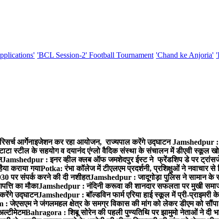
pplications'
'BCL Session-2' Football Tournament
'Chand ke Anjoria'
रिसर्च आर्गेनाइजेशन कर रहा आयोजन, राज्यपाल करेंगे उद्घाटन
Jamshedpur : ग
टाटा स्टील के सहयोग व दयानंद एंग्लो वैदिक संस्था के संचालन में डीएवी स्कूल खो
न
Jamshedpur : इनर व्हील क्लब ऑफ जमशेदपुर ईस्ट ने फ्रेंडशिप डे पर ट्रांस
हैया कराया गया
Potka: रंभा कॉलेज में टीएलएम प्रदर्शनी, प्रशिक्षुओं ने नवाचार स
30 पर संपर्क करने की दी नशीहत
Jamshedpur : जादूगोड़ा पुलिस ने सामान के 
पत्ति का मौका
Jamshedpur : नंदिनी करूवा की शानदार सफलता पर मुखी समाज क
करेंगे उद्घाटन
Jamshedpur : बॉल्डविन फार्म एरिया हाई स्कूल में प्री-प्राइमरी के
 जेएसएम ने जंगलमहल क्षेत्र के समग्र विकास की मांग को लेकर डीएम को सौंपा मु
अल्टीमेटम
Bahragora : शिबू सोरेन की पहली पुण्यतिथि पर झामुमो नेताओं ने दी भा