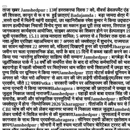
Skip
to
ताजा ख़बर
Jamshedpur : 13वां हस्तकरघा दिवस 7 को, वीवर्स डेवलपमेंट एंड 
content
की शिरकत, कानून से रू व रू हुईं छात्राएं
Badajamda : बड़ा जामदा क्षेत्र में 
,सस्ते दामों में मिलेगी महंगी दवाइयां, उप महानिरीक्षक रमेश कुमार ने किया उद्घाट
कारण हल्दीपोखर निवासी विनोद गुप्ता का मकान हुआ पूरी तरह ध्वस्त, तिरपाल मु
जागरूकता कार्यक्रम आयोजित, साइबर अपराध का शिकार होने पर हेल्पलाइन 19
सूची प्रकाशित, 15.11 लाख मतदाता शामिल; 5 अगस्त से 4 सितंबर तक दावा-आ
नशा-मुक्ति प्रतिज्ञा महाअभियान का 7 अगस्त को जमशेदपुर में शुभारंभ, राज्यपाल 
का सावन महोत्सव 22 अगस्त को, महिलाएं दिखाएगी हुनर की प्रदर्शनी
Jhargram :
जमीन पर चला प्रशासनिक डंडा, मापी के बाद 15 दिनों में कब्जा खाली करने का 
किया गया ‘भारतेन्दु हरिश्चंद्र साहित्य सेवी सम्मान’
Jamshedpur : बागबेड़ा में 
जूलॉजिकल पार्क ने 34 वर्षों की समर्पित सेवा के बाद दो वरिष्ठ कर्मचारियों को भा
बहरागोड़ा में पहली सोमवारी पर चित्रेस्वर धाम सहित सभी शिवालयों में उमड़ा श्
पुण्य तिथि पर यूनियन ने किया नमन
Jamshedpur टाटा मोटर्स वर्कर्स यूनियन के उ
अगस्त को ‘जेल भरो अभियान’ से आर-पार की जंग लड़ेगी सीपीआई(एम)
विश्व स्
प्रदर्शन, जीते 12 पदक
Potka : सरकारी जमीन पर अतिक्रमण की शिकायत, जांच
थाना प्रभारी ने किया जागरूक
Bahragora : कस्तुरबा की छात्राओं ने समझा ख
जुलूस निकाल जताई नाराजगी
Jamshedpur : पहाड़ी वाले बाबा दयाल सिंह जी की स्म
समारोह, कजरी और सांस्कृतिक प्रस्तुतियों ने बांधा समां
Jamshedpur : हाथियों के
जमशेदपुर में होगा ‘सिम्पोजियम 2026’
Kharagpur : गीतांजलि में अवैध रूप से बिक्
CBI जांच की मांग को लेकर महानगर भाजपा ने निकाला मशाल जुलूश
Jamshedpur
लेकर पार्षदों ने सिविल सर्जन से की मुलाकात
Jamshedpur : जुगसलाई में राजस्थ
कागजात के साथ किया प्रदर्शन
Bahragora : सीनियर एसपी डॉक्टर एहतेशाम वक
ज्ञापन
Jamshedpur : सोनारी में श्री श्याम भटली परिवार चेरिटेबल ट्रस्ट की भजन स