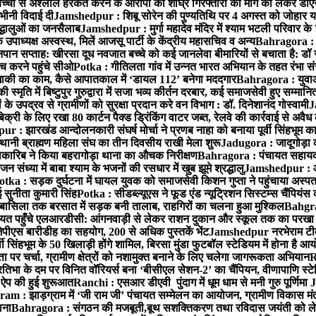
बच्ची से अश्लील हरकत करने के आरोपी की शीघ्र गिरफ्तारी की मांग को लेकर डीएस
वभीनी विदाई दी
Jamshedpur : शिबू सोरेन की पुण्यतिथि पर 4 अगस्त को जोहार यात्रा म
रद्धालुओं का जनसैलाब
Jamshedpur : मुर्गा महादेव मंदिर में श्याम भटली परिवार क
पाध्यक्ष अस्वस्थ, मिलें आजसू पार्टी के केंद्रीय महासचिव व अन्य
Bahragora : क
तनपान सप्ताह: खीरसा दूध नवजात बच्चे को कई जानलेवा बीमारियों से बचाता है: डॉ
 करने पहुंचे सीओ
Potka : गीतिलता गांव में उन्नत भारत अभियान के तहत रंभा स
ाकी का काम, कैसे आपातकाल में ‘डायल 112’ बनेगा मददगार
Bahragora : युवाओं
ृति में बिष्टुपुर गुरुद्वारा में सजा भव्य कीर्तन दरबार, कई समाजसेवी हुए सम्मानि
 उपद्रव से ग्रामीणों को सुरक्षा प्रदान करे वन विभाग : डॉ. दिनेशानंद गोस्वामी
J
री के लिए रखा 80 कार्टन पैक्ड ड्रिंकिंग वाटर जब्त, रेलवे की कार्रवाई से अवैध क
 : झारखंड आन्दोलनकारी संघर्ष मोर्चा ने प्रणब नाहा को बनाया पूर्वी सिंहभूम 
ानी ब्राह्मण महिला संघ का तीन दिवसीय राखी मेला शुरू
Jadugora : जादूगोड़ा 
ारिब ने किया बहरागोड़ा थाना का औचक निरीक्षण
Bahragora : पंचायत सहायको
ंध्या में बाबा श्याम के भजनों की रसधार में खुब झूमे श्रद्धालु
Jamshedpur : आर
otka : सड़क दुर्घटना में घायल युवक को समाजसेवी किशन गुप्ता ने पहुंचाया अस्प
 सुनीता कुमारी सिंह
Potka : सीडब्ल्यूएस ने फूड एंड न्यूट्रिशन सिस्टम्स चैंपियंस
बासिला तक बरसात में सड़क बनी तालाब, राहगिरों का चलना हुआ मुश्किल
Bahgrag
ायत पहुँचे एलआरडीसी: आंगनवाड़ी से लेकर राशन दुकान और स्कूल तक का परखा
ेपीएस बारीडीह का सहयोग, 200 से अधिक पुस्तकें भेंट
Jamshedpur नरभेराम टीव
 सिंहभूम के 50 खिलाड़ी होंगे शामिल, बिरसा मुंडा फुटबॉल स्टेडियम में होना है 
 पर चर्चा, ग्रामीण क्षेत्रों को नशामुक्त बनाने के लिए चलेगा जागरूकता अभियान
R
ा के दम पर विनित वॉरियर्स बना ‘बीसीएल सेशन-2’ का चैंपियन, वीणापाणि स्टेडिय
ल ऐप की हुई शुरूआत
Ranchi : एसआर डीएवी पुंदाग में धूम धाम से मनी गुरु पूर्णिमा
J
am : झाड़ग्राम में ‘जी राम जी’ पंचायत सम्मेलन का आयोजन, ग्रामीण विकास मंत्
ाना
Bahragora : संगठन की मजबूती,बूथ सशक्तिकरण तथा रविदास जयंती को लेकर