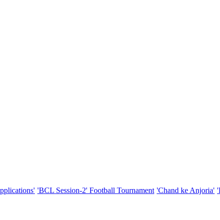
pplications'
'BCL Session-2' Football Tournament
'Chand ke Anjoria'