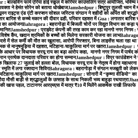
 बाल्डविन फार्म एरिया हाई स्कूल में करियर काउंसलिंग सत्र आयोजित, भविष्य की राह
वक्ता ने हेमंत सोरेन को बताया धोखेबाज
Jamshedpur : बिष्टुपुर तुलसी भवन में 
 राइट्स एंड एंटी करप्शन सोशल जस्टिस संगठन ने शहीदों को अर्पित की श्रद्धा
ातार बारिश से कच्चे मकान की दीवार ढही, परिवार दहशत में
Gua : लगातार बारिश से
क्रम का आयोजन
Bahragora : बहरागोड़ा में बिजली चोरों पर विद्युत विभाग का कड़ा 
म्मानित
Jamshedpur : प्राइवेट कंपनी की तरह काम कर रहा मानगो नगर निगम : 
ति विशेष कैंप, खदान श्रमिकों के बच्चों को मिलेगा सरकारी योजना का लाभ
Bahragora
से में सेल कर्मी की मौत का खुलासा, आरोपी गिरफ्तार, बिना लाइसेंस चला रहा था
क से मानुषमुड़िया में दहशत, मटिहाना-चाकुलिया मार्ग पर खतरा
Jamshedpur : पूर्
आधार पर विधायक सरयू राय का बड़ा आरोप कहा, मानगो नगर निगम में पार्षद क
रान प्रत्येक दानदाता परिवार का होगा सम्मान
Jamshedpur : विप्र फाउंडेशन ने 
िलाफ 27 जुलाई को हल्ला बोल, विधायक सरयू राय के नेतृत्व में होगा महाधरना
 स्मृति में लगा रक्तदान शिविर
Bahragora : बहरागोड़ा में संगठन मजबूती को लेकर
 मटिहाना-चाकुलिया मार्ग पर खतरा
Jamshedpur : सोनारी में “कृष्णा वीडियो” क
 मौसी बाड़ी से श्रद्धालुओं के उत्साह के साथ निकली भव्य बाहुड़ा रथयात्रा
Jharg
ी खास पहल, टाटानगर आरएमएस में मात्र ₹10 में मिलेंगे आकर्षक राखी लिफाफे