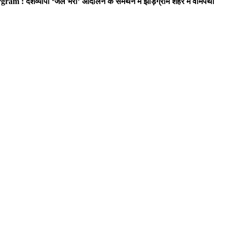
ram : देशव्यापी ‘जेल भरो’ आंदोलन के समर्थन में झाड़ग्राम शहर में वामपंथी