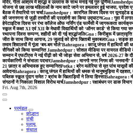
मंदिर, गीता आश्रम में श्रद्धा व उल्लास के साथ मनाई गई गुरु पूर्णिमा
Jamshedpur :
योजना से छह लाख महिलाओं के नाम काटे जाने पर हमलावर हुई भाजपा, प्रदेश प्र
बैठक में तैयारियो पर चर्चा
Jamshedpur : कारगिल विजय दिवस पर यूनाइटेड ह्यूमन
की जनगणना से जुड़ी तस्वीरों की प्रदर्शनी का किया उद्घाटन
Gua : गुवा में लग
हेपेटाइटिस दिवस पर रंभा कॉलेज ऑफ नर्सिंग एंड फार्मेसी में जागरूकता कार्य
स्कूल में कक्षा XI एवं XII के मेधावी विद्यार्थियों को ‘ऑनर कार्ड’ से किया गया स
स्थापना दिवस सम्पन्न, शहीदों को दी गई श्रद्धांजलि
Gua : किरीबुरू में छात्रवृत्
जीत के साथ किया आगाज, 29 जुलाई को होगा खिताबी मुकाबला
Gua : सड़क हाद
तमाम शिवालयों में गूंजा ‘बम-बम भोले’
Bahragora : काजू जंगल में हाथियों की धम
सैनिकों को किया सम्मानित
Jamshedpur : सोशल मीडिया पर वायरल वीडियो के 
सम्मान में एफटीएस ने नई पीढ़ी को भी जोड़ा सेवा अभियान से, वर्ष 2026-27 के दौ
कार्यकारिणी ने संभाला पदभार
Jamshedpur : मानगो नगर निगम की ‘मनमानी’ के ख
21 छात्र व अभिभावक हुए सम्मानित
Potka : ब्रेन मलेरिया से मृत पांच मासूमों की
आवेदन
Bahragora : काजू जंगल में हाथियों की धमक से मानुषमुड़िया में दहशत,
पब्लिक स्कूल पुंदाग समेत 7 ब्रांच के खिलाड़ियों ने लिया हिस्सा
Bahragora : मौदा
संगठनों ने निकाला विशाल विरोध मार्च
Jamshedpur : रक्षाबंधन पर डाक विभाग क
Fri. Aug 7th, 2026
प्रमंडल
कोल्हान
रांची
पलामू
संथाल