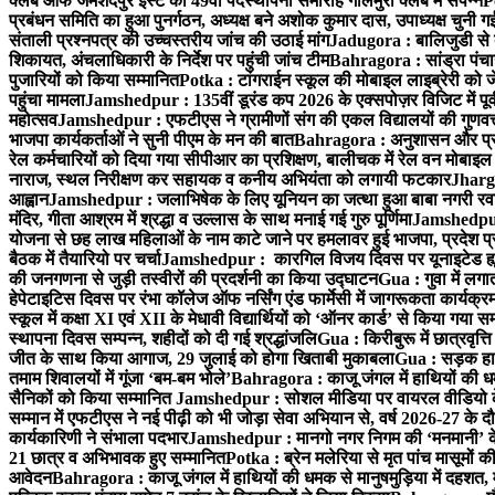
क्लब ऑफ जमशेदपुर ईस्ट का 49वाँ पदस्थापना समारोह गोलमुरी क्लब में संपन्न
P
प्रबंधन समिति का हुआ पुनर्गठन, अध्यक्ष बने अशोक कुमार दास, उपाध्यक्ष चुनी गई
संताली प्रश्नपत्र की उच्चस्तरीय जांच की उठाई मांग
Jadugora : बालिजुडी से 
शिकायत, अंचलाधिकारी के निर्देश पर पहुंची जांच टीम
Bahragora : सांड्रा पंच
पुजारियों को किया सम्मानित
Potka : टांगराईन स्कूल की मोबाइल लाइब्रेरी को ज
पहुंचा मामला
Jamshedpur : 135वीं डूरंड कप 2026 के एक्सपोज़र विजिट में पूर्वी
महोत्सव
Jamshedpur : एफटीएस ने ग्रामीणों संग की एकल विद्यालयों की गुणवत्ता
भाजपा कार्यकर्ताओं ने सुनी पीएम के मन की बात
Bahragora : अनुशासन और प्रतिभ
रेल कर्मचारियों को दिया गया सीपीआर का प्रशिक्षण, बालीचक में रेल वन मोबाइ
नाराज, स्थल निरीक्षण कर सहायक व कनीय अभियंता को लगायी फटकार
Jhargr
आह्वान
Jamshedpur : जलाभिषेक के लिए यूनियन का जत्था हुआ बाबा नगरी रव
मंदिर, गीता आश्रम में श्रद्धा व उल्लास के साथ मनाई गई गुरु पूर्णिमा
Jamshedpur :
योजना से छह लाख महिलाओं के नाम काटे जाने पर हमलावर हुई भाजपा, प्रदेश प्र
बैठक में तैयारियो पर चर्चा
Jamshedpur : कारगिल विजय दिवस पर यूनाइटेड ह्यूमन
की जनगणना से जुड़ी तस्वीरों की प्रदर्शनी का किया उद्घाटन
Gua : गुवा में लग
हेपेटाइटिस दिवस पर रंभा कॉलेज ऑफ नर्सिंग एंड फार्मेसी में जागरूकता कार्य
स्कूल में कक्षा XI एवं XII के मेधावी विद्यार्थियों को ‘ऑनर कार्ड’ से किया गया स
स्थापना दिवस सम्पन्न, शहीदों को दी गई श्रद्धांजलि
Gua : किरीबुरू में छात्रवृत्
जीत के साथ किया आगाज, 29 जुलाई को होगा खिताबी मुकाबला
Gua : सड़क हाद
तमाम शिवालयों में गूंजा ‘बम-बम भोले’
Bahragora : काजू जंगल में हाथियों की धम
सैनिकों को किया सम्मानित
Jamshedpur : सोशल मीडिया पर वायरल वीडियो के 
सम्मान में एफटीएस ने नई पीढ़ी को भी जोड़ा सेवा अभियान से, वर्ष 2026-27 के दौ
कार्यकारिणी ने संभाला पदभार
Jamshedpur : मानगो नगर निगम की ‘मनमानी’ के ख
21 छात्र व अभिभावक हुए सम्मानित
Potka : ब्रेन मलेरिया से मृत पांच मासूमों की
आवेदन
Bahragora : काजू जंगल में हाथियों की धमक से मानुषमुड़िया में दहशत,