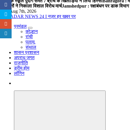
पब्लिक स्कूल पुंदाग समेत 7 ब्रांच के खिलाड़ियों ने लिया हिस्सा
Bahragora : मौदा
संगठनों ने निकाला विशाल विरोध मार्च
Jamshedpur : रक्षाबंधन पर डाक विभाग क
Fri. Aug 7th, 2026
प्रमंडल
नज़र हर खबर पर
कोल्हान
रांची
पलामू
संथाल
शासन प्रशासन
अपराध जगत
राजनीति
ड्रीम होम
लॉगिन