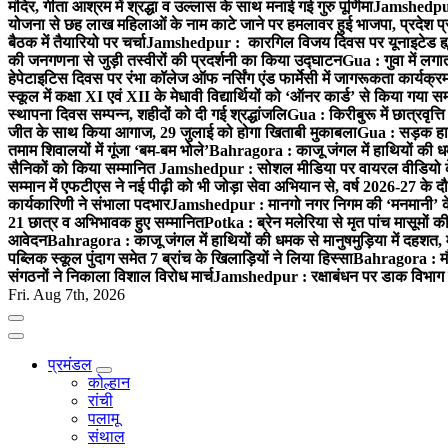
मंदिर, गीता आश्रम में श्रद्धा व उल्लास के साथ मनाई गई गुरु पूर्णिमा
Jamshedpur :
योजना से छह लाख महिलाओं के नाम काटे जाने पर हमलावर हुई भाजपा, प्रदेश प्र
बैठक में तैयारियो पर चर्चा
Jamshedpur : कारगिल विजय दिवस पर यूनाइटेड ह्यूमन
की जनगणना से जुड़ी तस्वीरों की प्रदर्शनी का किया उद्घाटन
Gua : गुवा में लग
हेपेटाइटिस दिवस पर रंभा कॉलेज ऑफ नर्सिंग एंड फार्मेसी में जागरूकता कार्य
स्कूल में कक्षा XI एवं XII के मेधावी विद्यार्थियों को ‘ऑनर कार्ड’ से किया गया स
स्थापना दिवस सम्पन्न, शहीदों को दी गई श्रद्धांजलि
Gua : किरीबुरू में छात्रवृत्
जीत के साथ किया आगाज, 29 जुलाई को होगा खिताबी मुकाबला
Gua : सड़क हाद
तमाम शिवालयों में गूंजा ‘बम-बम भोले’
Bahragora : काजू जंगल में हाथियों की धम
सैनिकों को किया सम्मानित
Jamshedpur : सोशल मीडिया पर वायरल वीडियो के 
सम्मान में एफटीएस ने नई पीढ़ी को भी जोड़ा सेवा अभियान से, वर्ष 2026-27 के दौ
कार्यकारिणी ने संभाला पदभार
Jamshedpur : मानगो नगर निगम की ‘मनमानी’ के ख
21 छात्र व अभिभावक हुए सम्मानित
Potka : ब्रेन मलेरिया से मृत पांच मासूमों की
आवेदन
Bahragora : काजू जंगल में हाथियों की धमक से मानुषमुड़िया में दहशत,
पब्लिक स्कूल पुंदाग समेत 7 ब्रांच के खिलाड़ियों ने लिया हिस्सा
Bahragora : मौदा
संगठनों ने निकाला विशाल विरोध मार्च
Jamshedpur : रक्षाबंधन पर डाक विभाग क
Fri. Aug 7th, 2026
प्रमंडल
कोल्हान
रांची
पलामू
संथाल