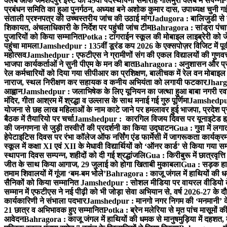
क्लब ऑफ जमशेदपुर ईस्ट का 49वाँ पदस्थापना समारोह गोलमुरी क्लब में संपन्न
P
प्रबंधन समिति का हुआ पुनर्गठन, अध्यक्ष बने अशोक कुमार दास, उपाध्यक्ष चुनी गई
संताली प्रश्नपत्र की उच्चस्तरीय जांच की उठाई मांग
Jadugora : बालिजुडी से 
शिकायत, अंचलाधिकारी के निर्देश पर पहुंची जांच टीम
Bahragora : सांड्रा पंच
पुजारियों को किया सम्मानित
Potka : टांगराईन स्कूल की मोबाइल लाइब्रेरी को ज
पहुंचा मामला
Jamshedpur : 135वीं डूरंड कप 2026 के एक्सपोज़र विजिट में पूर्वी
महोत्सव
Jamshedpur : एफटीएस ने ग्रामीणों संग की एकल विद्यालयों की गुणवत्ता
भाजपा कार्यकर्ताओं ने सुनी पीएम के मन की बात
Bahragora : अनुशासन और प्रतिभ
रेल कर्मचारियों को दिया गया सीपीआर का प्रशिक्षण, बालीचक में रेल वन मोबाइ
नाराज, स्थल निरीक्षण कर सहायक व कनीय अभियंता को लगायी फटकार
Jhargr
आह्वान
Jamshedpur : जलाभिषेक के लिए यूनियन का जत्था हुआ बाबा नगरी रव
मंदिर, गीता आश्रम में श्रद्धा व उल्लास के साथ मनाई गई गुरु पूर्णिमा
Jamshedpur :
योजना से छह लाख महिलाओं के नाम काटे जाने पर हमलावर हुई भाजपा, प्रदेश प्र
बैठक में तैयारियो पर चर्चा
Jamshedpur : कारगिल विजय दिवस पर यूनाइटेड ह्यूमन
की जनगणना से जुड़ी तस्वीरों की प्रदर्शनी का किया उद्घाटन
Gua : गुवा में लग
हेपेटाइटिस दिवस पर रंभा कॉलेज ऑफ नर्सिंग एंड फार्मेसी में जागरूकता कार्य
स्कूल में कक्षा XI एवं XII के मेधावी विद्यार्थियों को ‘ऑनर कार्ड’ से किया गया स
स्थापना दिवस सम्पन्न, शहीदों को दी गई श्रद्धांजलि
Gua : किरीबुरू में छात्रवृत्
जीत के साथ किया आगाज, 29 जुलाई को होगा खिताबी मुकाबला
Gua : सड़क हाद
तमाम शिवालयों में गूंजा ‘बम-बम भोले’
Bahragora : काजू जंगल में हाथियों की धम
सैनिकों को किया सम्मानित
Jamshedpur : सोशल मीडिया पर वायरल वीडियो के 
सम्मान में एफटीएस ने नई पीढ़ी को भी जोड़ा सेवा अभियान से, वर्ष 2026-27 के दौ
कार्यकारिणी ने संभाला पदभार
Jamshedpur : मानगो नगर निगम की ‘मनमानी’ के ख
21 छात्र व अभिभावक हुए सम्मानित
Potka : ब्रेन मलेरिया से मृत पांच मासूमों की
आवेदन
Bahragora : काजू जंगल में हाथियों की धमक से मानुषमुड़िया में दहशत,