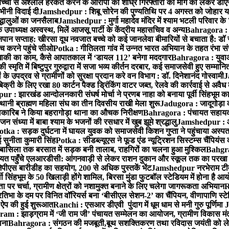
बच्ची से अश्लील हरकत करने के आरोपी की शीघ्र गिरफ्तारी की मांग को लेकर डीएस
वभीनी विदाई दी
Jamshedpur : शिबू सोरेन की पुण्यतिथि पर 4 अगस्त को जोहार यात्रा म
रद्धालुओं का जनसैलाब
Jamshedpur : मुर्गा महादेव मंदिर में श्याम भटली परिवार क
पाध्यक्ष अस्वस्थ, मिलें आजसू पार्टी के केंद्रीय महासचिव व अन्य
Bahragora : क
तनपान सप्ताह: खीरसा दूध नवजात बच्चे को कई जानलेवा बीमारियों से बचाता है: डॉ
 करने पहुंचे सीओ
Potka : गीतिलता गांव में उन्नत भारत अभियान के तहत रंभा स
ाकी का काम, कैसे आपातकाल में ‘डायल 112’ बनेगा मददगार
Bahragora : युवाओं
ृति में बिष्टुपुर गुरुद्वारा में सजा भव्य कीर्तन दरबार, कई समाजसेवी हुए सम्मानि
 उपद्रव से ग्रामीणों को सुरक्षा प्रदान करे वन विभाग : डॉ. दिनेशानंद गोस्वामी
J
री के लिए रखा 80 कार्टन पैक्ड ड्रिंकिंग वाटर जब्त, रेलवे की कार्रवाई से अवैध क
 : झारखंड आन्दोलनकारी संघर्ष मोर्चा ने प्रणब नाहा को बनाया पूर्वी सिंहभूम 
ानी ब्राह्मण महिला संघ का तीन दिवसीय राखी मेला शुरू
Jadugora : जादूगोड़ा 
ारिब ने किया बहरागोड़ा थाना का औचक निरीक्षण
Bahragora : पंचायत सहायको
ंध्या में बाबा श्याम के भजनों की रसधार में खुब झूमे श्रद्धालु
Jamshedpur : आर
otka : सड़क दुर्घटना में घायल युवक को समाजसेवी किशन गुप्ता ने पहुंचाया अस्प
 सुनीता कुमारी सिंह
Potka : सीडब्ल्यूएस ने फूड एंड न्यूट्रिशन सिस्टम्स चैंपियंस
बासिला तक बरसात में सड़क बनी तालाब, राहगिरों का चलना हुआ मुश्किल
Bahgrag
ायत पहुँचे एलआरडीसी: आंगनवाड़ी से लेकर राशन दुकान और स्कूल तक का परखा
ेपीएस बारीडीह का सहयोग, 200 से अधिक पुस्तकें भेंट
Jamshedpur नरभेराम टीव
 सिंहभूम के 50 खिलाड़ी होंगे शामिल, बिरसा मुंडा फुटबॉल स्टेडियम में होना है 
 पर चर्चा, ग्रामीण क्षेत्रों को नशामुक्त बनाने के लिए चलेगा जागरूकता अभियान
R
ा के दम पर विनित वॉरियर्स बना ‘बीसीएल सेशन-2’ का चैंपियन, वीणापाणि स्टेडिय
ल ऐप की हुई शुरूआत
Ranchi : एसआर डीएवी पुंदाग में धूम धाम से मनी गुरु पूर्णिमा
J
am : झाड़ग्राम में ‘जी राम जी’ पंचायत सम्मेलन का आयोजन, ग्रामीण विकास मंत्
ाना
Bahragora : संगठन की मजबूती,बूथ सशक्तिकरण तथा रविदास जयंती को लेकर