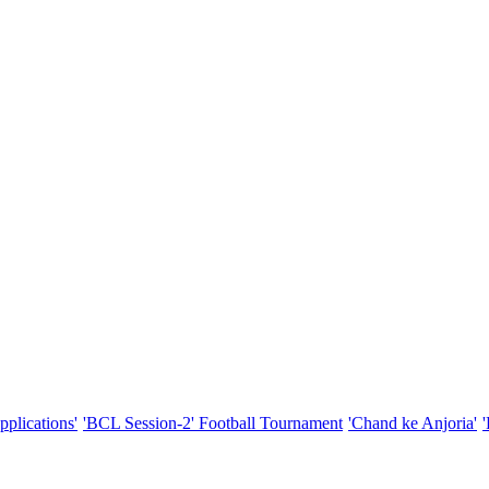
pplications'
'BCL Session-2' Football Tournament
'Chand ke Anjoria'