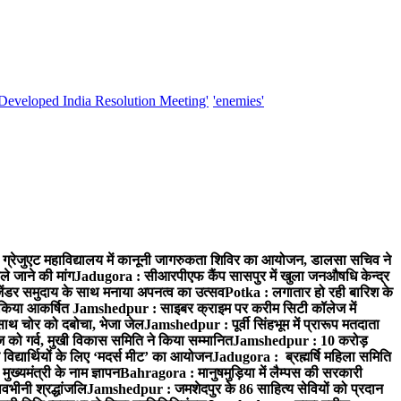
'Developed India Resolution Meeting'
'enemies'
्रेजुएट महाविद्यालय में कानूनी जागरुकता शिविर का आयोजन, डालसा सचिव ने
ले जाने की मांग
Jadugora : सीआरपीएफ कैंप सासपुर में खुला जनऔषधि केन्द्र
जेंडर समुदाय के साथ मनाया अपनत्व का उत्सव
Potka : लगातार हो रही बारिश के
े किया आकर्षित
Jamshedpur : साइबर क्राइम पर करीम सिटी कॉलेज में
साथ चोर को दबोचा, भेजा जेल
Jamshedpur : पूर्वी सिंहभूम में प्रारूप मतदाता
ो गर्व, मुखी विकास समिति ने किया सम्मानित
Jamshedpur : 10 करोड़
 विद्यार्थियों के लिए ‘मदर्स मीट’ का आयोजन
Jadugora : ब्रह्मर्षि महिला समिति
ख्यमंत्री के नाम ज्ञापन
Bahragora : मानुषमुड़िया में लैम्पस की सरकारी
वभीनी श्रद्धांजलि
Jamshedpur : जमशेदपुर के 86 साहित्य सेवियों को प्रदान