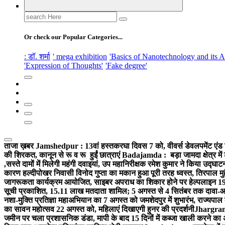
Search
for:
Or check our Popular Categories...
: डॉ. शर्मा
' mega exhibition
'Basics of Nanotechnology and its A
'Expression of Thoughts'
'Fake degree'
ताजा ख़बर
Jamshedpur : 13वां हस्तकरघा दिवस 7 को, वीवर्स डेवलपमेंट एंड 
की शिरकत, कानून से रू व रू हुईं छात्राएं
Badajamda : बड़ा जामदा क्षेत्र में 
,सस्ते दामों में मिलेगी महंगी दवाइयां, उप महानिरीक्षक रमेश कुमार ने किया उद्घाट
कारण हल्दीपोखर निवासी विनोद गुप्ता का मकान हुआ पूरी तरह ध्वस्त, तिरपाल मु
जागरूकता कार्यक्रम आयोजित, साइबर अपराध का शिकार होने पर हेल्पलाइन 19
सूची प्रकाशित, 15.11 लाख मतदाता शामिल; 5 अगस्त से 4 सितंबर तक दावा-आ
नशा-मुक्ति प्रतिज्ञा महाअभियान का 7 अगस्त को जमशेदपुर में शुभारंभ, राज्यपाल 
का सावन महोत्सव 22 अगस्त को, महिलाएं दिखाएगी हुनर की प्रदर्शनी
Jhargram :
जमीन पर चला प्रशासनिक डंडा, मापी के बाद 15 दिनों में कब्जा खाली करने का 