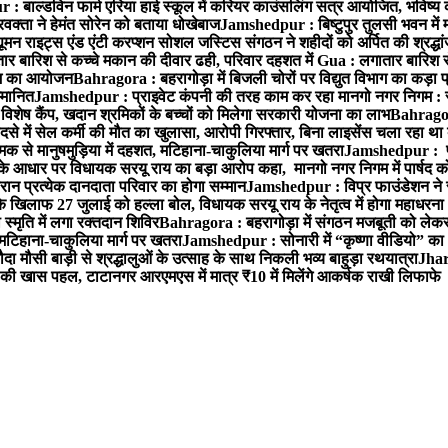
 बाल्डविन फार्म एरिया हाई स्कूल में करियर काउंसलिंग सत्र आयोजित, भविष्य की राह
वक्ता ने हेमंत सोरेन को बताया धोखेबाज
Jamshedpur : बिष्टुपुर तुलसी भवन में 
 राइट्स एंड एंटी करप्शन सोशल जस्टिस संगठन ने शहीदों को अर्पित की श्रद्धा
ातार बारिश से कच्चे मकान की दीवार ढही, परिवार दहशत में
Gua : लगातार बारिश से
क्रम का आयोजन
Bahragora : बहरागोड़ा में बिजली चोरों पर विद्युत विभाग का कड़ा 
म्मानित
Jamshedpur : प्राइवेट कंपनी की तरह काम कर रहा मानगो नगर निगम : 
ति विशेष कैंप, खदान श्रमिकों के बच्चों को मिलेगा सरकारी योजना का लाभ
Bahragora
से में सेल कर्मी की मौत का खुलासा, आरोपी गिरफ्तार, बिना लाइसेंस चला रहा था
क से मानुषमुड़िया में दहशत, मटिहाना-चाकुलिया मार्ग पर खतरा
Jamshedpur : पूर्
आधार पर विधायक सरयू राय का बड़ा आरोप कहा, मानगो नगर निगम में पार्षद क
रान प्रत्येक दानदाता परिवार का होगा सम्मान
Jamshedpur : विप्र फाउंडेशन ने 
िलाफ 27 जुलाई को हल्ला बोल, विधायक सरयू राय के नेतृत्व में होगा महाधरना
 स्मृति में लगा रक्तदान शिविर
Bahragora : बहरागोड़ा में संगठन मजबूती को लेकर
 मटिहाना-चाकुलिया मार्ग पर खतरा
Jamshedpur : सोनारी में “कृष्णा वीडियो” क
 मौसी बाड़ी से श्रद्धालुओं के उत्साह के साथ निकली भव्य बाहुड़ा रथयात्रा
Jharg
ी खास पहल, टाटानगर आरएमएस में मात्र ₹10 में मिलेंगे आकर्षक राखी लिफाफे