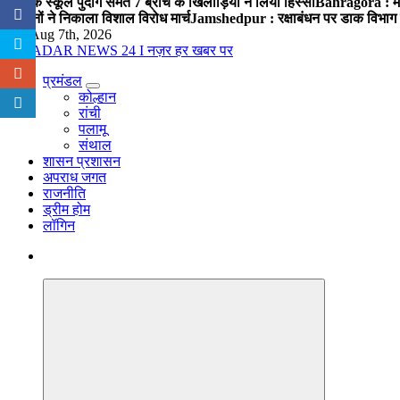
पब्लिक स्कूल पुंदाग समेत 7 ब्रांच के खिलाड़ियों ने लिया हिस्सा
Bahragora : मौदा
संगठनों ने निकाला विशाल विरोध मार्च
Jamshedpur : रक्षाबंधन पर डाक विभाग क
Fri. Aug 7th, 2026
प्रमंडल
नज़र हर खबर पर
कोल्हान
रांची
पलामू
संथाल
शासन प्रशासन
अपराध जगत
राजनीति
ड्रीम होम
लॉगिन