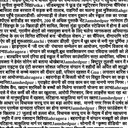
otka : सड़क दुर्घटना में घायल युवक को समाजसेवी किशन गुप्ता ने पहुंचाया अस्प
 सुनीता कुमारी सिंह
Potka : सीडब्ल्यूएस ने फूड एंड न्यूट्रिशन सिस्टम्स चैंपियंस
बासिला तक बरसात में सड़क बनी तालाब, राहगिरों का चलना हुआ मुश्किल
Bahgrag
ायत पहुँचे एलआरडीसी: आंगनवाड़ी से लेकर राशन दुकान और स्कूल तक का परखा
ेपीएस बारीडीह का सहयोग, 200 से अधिक पुस्तकें भेंट
Jamshedpur नरभेराम टीव
 सिंहभूम के 50 खिलाड़ी होंगे शामिल, बिरसा मुंडा फुटबॉल स्टेडियम में होना है 
 पर चर्चा, ग्रामीण क्षेत्रों को नशामुक्त बनाने के लिए चलेगा जागरूकता अभियान
R
ा के दम पर विनित वॉरियर्स बना ‘बीसीएल सेशन-2’ का चैंपियन, वीणापाणि स्टेडिय
ल ऐप की हुई शुरूआत
Ranchi : एसआर डीएवी पुंदाग में धूम धाम से मनी गुरु पूर्णिमा
J
am : झाड़ग्राम में ‘जी राम जी’ पंचायत सम्मेलन का आयोजन, ग्रामीण विकास मंत्
ाना
Bahragora : संगठन की मजबूती,बूथ सशक्तिकरण तथा रविदास जयंती को लेकर
 बाल्डविन फार्म एरिया हाई स्कूल में करियर काउंसलिंग सत्र आयोजित, भविष्य की राह
वक्ता ने हेमंत सोरेन को बताया धोखेबाज
Jamshedpur : बिष्टुपुर तुलसी भवन में 
 राइट्स एंड एंटी करप्शन सोशल जस्टिस संगठन ने शहीदों को अर्पित की श्रद्धा
ातार बारिश से कच्चे मकान की दीवार ढही, परिवार दहशत में
Gua : लगातार बारिश से
क्रम का आयोजन
Bahragora : बहरागोड़ा में बिजली चोरों पर विद्युत विभाग का कड़ा 
म्मानित
Jamshedpur : प्राइवेट कंपनी की तरह काम कर रहा मानगो नगर निगम : 
ति विशेष कैंप, खदान श्रमिकों के बच्चों को मिलेगा सरकारी योजना का लाभ
Bahragora
से में सेल कर्मी की मौत का खुलासा, आरोपी गिरफ्तार, बिना लाइसेंस चला रहा था
क से मानुषमुड़िया में दहशत, मटिहाना-चाकुलिया मार्ग पर खतरा
Jamshedpur : पूर्
आधार पर विधायक सरयू राय का बड़ा आरोप कहा, मानगो नगर निगम में पार्षद क
रान प्रत्येक दानदाता परिवार का होगा सम्मान
Jamshedpur : विप्र फाउंडेशन ने 
िलाफ 27 जुलाई को हल्ला बोल, विधायक सरयू राय के नेतृत्व में होगा महाधरना
 स्मृति में लगा रक्तदान शिविर
Bahragora : बहरागोड़ा में संगठन मजबूती को लेकर
 मटिहाना-चाकुलिया मार्ग पर खतरा
Jamshedpur : सोनारी में “कृष्णा वीडियो” क