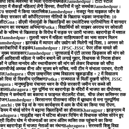
पी विधि-व्यवस्था से मिला प्रतिनिधिमंडल
Jamshedpur : टाटा स्टील
ें सैकड़ों महिलाएं लेंगी हिस्सा, तैयारियों में जुटे समर्थक
Jamshedpur :
े 70 सदस्यों ने किया जलाभिषेक
Jamshedpur : मजदूर नेता माइकल जॉन के
ेंद्र सरकार की कॉर्पोरेटपरस्त नीतियों के खिलाफ भड़का जनाक्रोश: 10
 सीट
Gua : डीएवी नोवामुंडी के खिलाड़ियों का एथलेटिक्स प्रतियोगिता में शानदार
ंस्थान का स्वच्छता अभियान
Potka : विद्यार्थियों को साइबर अपराध पर कोवाली
 के भविष्य से खिलवाड़ के विरोध में सड़क पर उतरी भाजपा: बहरागोड़ा में मशाल
त
Jamshedpur : तुलसी भवन में महिला साहित्यकारों का भव्य सावन मिलन
amshedpur : झारखंड में व्यापार और उद्योग को मिलेगी नई दिशा, 1 अगस्त को
ारोबारियों में हड़कंप
Jamshedpur : JPSC-JSSC पेपर लीक मामले की
का मुख्य सलाहकार
Jamshedpur : जुगसलाई में एंटी लारवा छिड़काव की मांग को
की आदिवासी महिला ने जमीन बचाने की लगाई गुहार, विधायक से निराश होकर
ं ने उचित मानदेय और स्थायीकरण की मांग को लेकर विधायक को सौंपा
सीजेई अध्यक्ष वीना और सुजय बने सचिव, नयी टीम ने संभाला पदभार, रोटरी
ताल
Jadugora : पीएम उत्क्रमित उच्च विद्यालय खुकड़ाडीह + 2 में विद्यालय
 को दिया दो दिवसीय प्रशिक्षण
Potka : राज्यपाल से मिलीं दुखनी सोरेन, JSSC
ora : मानुषमुड़िया पंचायत भवन के पीछे सरकारी जमीन पर कब्जे की
 हाल
Bahragora : गुरु पूर्णिमा पर बहरागोड़ा के मंदिरों में भाजपा का दीपोत्सव,
ीएस ने कर्मचारी का बकाया व फाइनल सेटलमेंट रोका, चीफ लेबर कमिश्नर तक
आयोजन
Jamshedpur : बिरसानगर पीताम्बरा मंदिर में धूमधाम से मना गुरुपूर्णिमा
anchi : एक पेड़ मां के नाम कार्यक्रम में आम के पौधे का किया गया रोपण,
म में चंपई सोरेन ने बढ़ाया खिलाड़ियों का हौसला
Kharagpur : झाड़ग्राम में
adugora : गालूडीह नहर में घटिया बोल्डर पिचिंग से विधायक सोमेश सोरेन हुए
री दिलीप घोष ने योजनाओं का लाभ अंतिम व्यक्ति तक पहुंचाने का किया
 बहरागोड़ा में भाजपा नेताओं का मंथन
Bahragora : सरस्वती शिशु विद्या