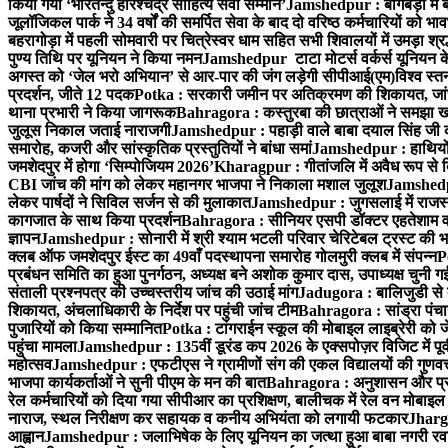
किया गया ‘भारतेन्दु हरिश्चंद्र साहित्य सेवी सम्मान’
Jamshedpur : बागबेड़ा में 
जूलॉजिकल पार्क ने 34 वर्षों की समर्पित सेवा के बाद दो वरिष्ठ कर्मचारियों को भा
बहरागोड़ा में पहली सोमवारी पर चित्रेस्वर धाम सहित सभी शिवालयों में उमड़ा श्
पुण्य तिथि पर यूनियन ने किया नमन
Jamshedpur टाटा मोटर्स वर्कर्स यूनियन के उ
अगस्त को ‘जेल भरो अभियान’ से आर-पार की जंग लड़ेगी सीपीआई(एम)
विश्व स्
प्रदर्शन, जीते 12 पदक
Potka : सरकारी जमीन पर अतिक्रमण की शिकायत, जांच
थाना प्रभारी ने किया जागरूक
Bahragora : कस्तुरबा की छात्राओं ने समझा ख
जुलूस निकाल जताई नाराजगी
Jamshedpur : पहाड़ी वाले बाबा दयाल सिंह जी की स्म
समारोह, कजरी और सांस्कृतिक प्रस्तुतियों ने बांधा समां
Jamshedpur : हाथियों के
जमशेदपुर में होगा ‘सिम्पोजियम 2026’
Kharagpur : गीतांजलि में अवैध रूप से बिक्
CBI जांच की मांग को लेकर महानगर भाजपा ने निकाला मशाल जुलूश
Jamshedpur
लेकर पार्षदों ने सिविल सर्जन से की मुलाकात
Jamshedpur : जुगसलाई में राजस्थ
कागजात के साथ किया प्रदर्शन
Bahragora : सीनियर एसपी डॉक्टर एहतेशाम वक
ज्ञापन
Jamshedpur : सोनारी में श्री श्याम भटली परिवार चेरिटेबल ट्रस्ट की भजन स
क्लब ऑफ जमशेदपुर ईस्ट का 49वाँ पदस्थापना समारोह गोलमुरी क्लब में संपन्न
P
प्रबंधन समिति का हुआ पुनर्गठन, अध्यक्ष बने अशोक कुमार दास, उपाध्यक्ष चुनी गई
संताली प्रश्नपत्र की उच्चस्तरीय जांच की उठाई मांग
Jadugora : बालिजुडी से 
शिकायत, अंचलाधिकारी के निर्देश पर पहुंची जांच टीम
Bahragora : सांड्रा पंच
पुजारियों को किया सम्मानित
Potka : टांगराईन स्कूल की मोबाइल लाइब्रेरी को ज
पहुंचा मामला
Jamshedpur : 135वीं डूरंड कप 2026 के एक्सपोज़र विजिट में पूर्वी
महोत्सव
Jamshedpur : एफटीएस ने ग्रामीणों संग की एकल विद्यालयों की गुणवत्ता
भाजपा कार्यकर्ताओं ने सुनी पीएम के मन की बात
Bahragora : अनुशासन और प्रतिभ
रेल कर्मचारियों को दिया गया सीपीआर का प्रशिक्षण, बालीचक में रेल वन मोबाइ
नाराज, स्थल निरीक्षण कर सहायक व कनीय अभियंता को लगायी फटकार
Jhargr
आह्वान
Jamshedpur : जलाभिषेक के लिए यूनियन का जत्था हुआ बाबा नगरी रव