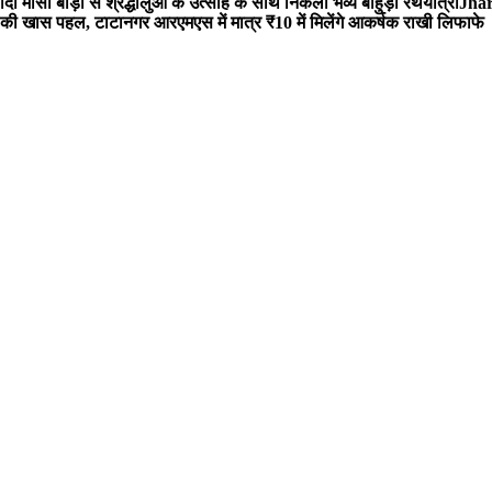
 मौसी बाड़ी से श्रद्धालुओं के उत्साह के साथ निकली भव्य बाहुड़ा रथयात्रा
Jharg
ी खास पहल, टाटानगर आरएमएस में मात्र ₹10 में मिलेंगे आकर्षक राखी लिफाफे