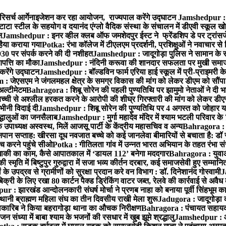
रिसर्च आर्गेनाइजेशन कर रहा आयोजन, राज्यपाल करेंगे उद्घाटन
Jamshedpur : ग
टाटा स्टील के सहयोग व दयानंद एंग्लो वैदिक संस्था के संचालन में डीएवी स्कूल खो
न
Jamshedpur : इनर व्हील क्लब ऑफ जमशेदपुर ईस्ट ने फ्रेंडशिप डे पर ट्रांस
हैया कराया गया
Potka: रंभा कॉलेज में टीएलएम प्रदर्शनी, प्रशिक्षुओं ने नवाचार स
30 पर संपर्क करने की दी नशीहत
Jamshedpur : जादूगोड़ा पुलिस ने सामान के 
पत्ति का मौका
Jamshedpur : नंदिनी करूवा की शानदार सफलता पर मुखी समाज क
करेंगे उद्घाटन
Jamshedpur : बॉल्डविन फार्म एरिया हाई स्कूल में प्री-प्राइमरी के
 जेएसएम ने जंगलमहल क्षेत्र के समग्र विकास की मांग को लेकर डीएम को सौंपा मु
अल्टीमेटम
Bahragora : शिबू सोरेन की पहली पुण्यतिथि पर झामुमो नेताओं ने दी भा
बच्ची से अश्लील हरकत करने के आरोपी की शीघ्र गिरफ्तारी की मांग को लेकर डीएस
वभीनी विदाई दी
Jamshedpur : शिबू सोरेन की पुण्यतिथि पर 4 अगस्त को जोहार यात्रा म
रद्धालुओं का जनसैलाब
Jamshedpur : मुर्गा महादेव मंदिर में श्याम भटली परिवार क
पाध्यक्ष अस्वस्थ, मिलें आजसू पार्टी के केंद्रीय महासचिव व अन्य
Bahragora : क
तनपान सप्ताह: खीरसा दूध नवजात बच्चे को कई जानलेवा बीमारियों से बचाता है: डॉ
 करने पहुंचे सीओ
Potka : गीतिलता गांव में उन्नत भारत अभियान के तहत रंभा स
ाकी का काम, कैसे आपातकाल में ‘डायल 112’ बनेगा मददगार
Bahragora : युवाओं
ृति में बिष्टुपुर गुरुद्वारा में सजा भव्य कीर्तन दरबार, कई समाजसेवी हुए सम्मानि
 उपद्रव से ग्रामीणों को सुरक्षा प्रदान करे वन विभाग : डॉ. दिनेशानंद गोस्वामी
J
री के लिए रखा 80 कार्टन पैक्ड ड्रिंकिंग वाटर जब्त, रेलवे की कार्रवाई से अवैध क
 : झारखंड आन्दोलनकारी संघर्ष मोर्चा ने प्रणब नाहा को बनाया पूर्वी सिंहभूम 
ानी ब्राह्मण महिला संघ का तीन दिवसीय राखी मेला शुरू
Jadugora : जादूगोड़ा 
ारिब ने किया बहरागोड़ा थाना का औचक निरीक्षण
Bahragora : पंचायत सहायको
ंध्या में बाबा श्याम के भजनों की रसधार में खुब झूमे श्रद्धालु
Jamshedpur : आर