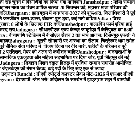
 चुनने में विद्यार्थियों का किया गया मार्गदर्शन
Jamshedpur : मंईयां सम्मान
महासर माता का पंचम वार्षिक उत्सव 20 सितम्बर को, महासर माता परिवार की
ंजलि
Jhargram : झाड़ग्राम में जनगणना-2027 की शुरूआत, जिलाधिकारी ने पूर्व
 जनजीवन अस्त-व्यस्त, बोकना पुल डूबा, कई मार्ग बाधित
Potka : विश्व
प्रहार: 8 लोगों के खिलाफ FIR दर्ज
Jamshedpur : बाल्डविन फार्म एरिया हाई
सरयू राय
Jadugora : सीआरपीएफ ग्रुप केन्द्र जादूगोड़ा में केरिपुबल का 88वां
 : वीणापाणि स्टेडियम में बीसीएल सेशन-2 का भव्य आगाज: दिसमगुरु एफसी ने
 बाइक
Bahragora : दूसरी सोमवारी पर आस्था का सैलाब, चित्रेश्वर धाम समेत
व सैनिक सेवा परिषद ने विजय दिवस पर वीर नारी, शहीदों के परिजन व पूर्व
ो 2 प्रतिशत, मेयर को अलग से कमीशन चाहिए
Jamshedpur : दानदाताओं के
सामाजिक एकजुटता और महिला सहभागिता पर दिया जोर, पूर्वी सिंहभूम की नई
Jadugora : डिवाइन मिशन स्कूल हितकू में प्रतिभा सम्मान समारोह आयोजित,
 जेएलकेएम की मंथन बैठक, कई पदों के लिए आए एक से ज्यादा
ा उद्घाटन
Ranchi : डीएवी स्पोर्ट्स क्लस्टर लेवल मीट–2026 में एसआर डीएवी
ram : देशव्यापी ‘जेल भरो’ आंदोलन के समर्थन में झाड़ग्राम शहर में वामपंथी