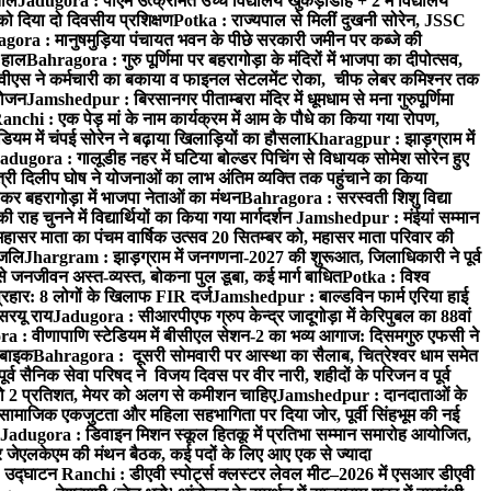
ताल
Jadugora : पीएम उत्क्रमित उच्च विद्यालय खुकड़ाडीह + 2 में विद्यालय
 को दिया दो दिवसीय प्रशिक्षण
Potka : राज्यपाल से मिलीं दुखनी सोरेन, JSSC
ora : मानुषमुड़िया पंचायत भवन के पीछे सरकारी जमीन पर कब्जे की
 हाल
Bahragora : गुरु पूर्णिमा पर बहरागोड़ा के मंदिरों में भाजपा का दीपोत्सव,
ीएस ने कर्मचारी का बकाया व फाइनल सेटलमेंट रोका, चीफ लेबर कमिश्नर तक
आयोजन
Jamshedpur : बिरसानगर पीताम्बरा मंदिर में धूमधाम से मना गुरुपूर्णिमा
anchi : एक पेड़ मां के नाम कार्यक्रम में आम के पौधे का किया गया रोपण,
म में चंपई सोरेन ने बढ़ाया खिलाड़ियों का हौसला
Kharagpur : झाड़ग्राम में
adugora : गालूडीह नहर में घटिया बोल्डर पिचिंग से विधायक सोमेश सोरेन हुए
री दिलीप घोष ने योजनाओं का लाभ अंतिम व्यक्ति तक पहुंचाने का किया
 बहरागोड़ा में भाजपा नेताओं का मंथन
Bahragora : सरस्वती शिशु विद्या
 चुनने में विद्यार्थियों का किया गया मार्गदर्शन
Jamshedpur : मंईयां सम्मान
महासर माता का पंचम वार्षिक उत्सव 20 सितम्बर को, महासर माता परिवार की
ंजलि
Jhargram : झाड़ग्राम में जनगणना-2027 की शुरूआत, जिलाधिकारी ने पूर्व
 जनजीवन अस्त-व्यस्त, बोकना पुल डूबा, कई मार्ग बाधित
Potka : विश्व
प्रहार: 8 लोगों के खिलाफ FIR दर्ज
Jamshedpur : बाल्डविन फार्म एरिया हाई
सरयू राय
Jadugora : सीआरपीएफ ग्रुप केन्द्र जादूगोड़ा में केरिपुबल का 88वां
 : वीणापाणि स्टेडियम में बीसीएल सेशन-2 का भव्य आगाज: दिसमगुरु एफसी ने
 बाइक
Bahragora : दूसरी सोमवारी पर आस्था का सैलाब, चित्रेश्वर धाम समेत
व सैनिक सेवा परिषद ने विजय दिवस पर वीर नारी, शहीदों के परिजन व पूर्व
ो 2 प्रतिशत, मेयर को अलग से कमीशन चाहिए
Jamshedpur : दानदाताओं के
सामाजिक एकजुटता और महिला सहभागिता पर दिया जोर, पूर्वी सिंहभूम की नई
Jadugora : डिवाइन मिशन स्कूल हितकू में प्रतिभा सम्मान समारोह आयोजित,
 जेएलकेएम की मंथन बैठक, कई पदों के लिए आए एक से ज्यादा
ा उद्घाटन
Ranchi : डीएवी स्पोर्ट्स क्लस्टर लेवल मीट–2026 में एसआर डीएवी