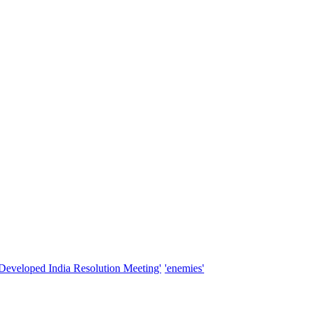
'Developed India Resolution Meeting'
'enemies'