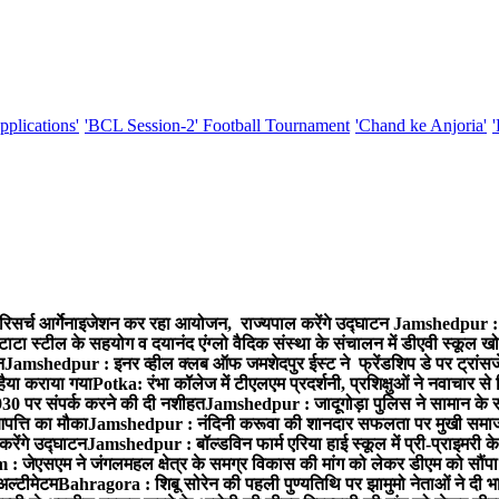
pplications'
'BCL Session-2' Football Tournament
'Chand ke Anjoria'
रिसर्च आर्गेनाइजेशन कर रहा आयोजन, राज्यपाल करेंगे उद्घाटन
Jamshedpur : ग
टाटा स्टील के सहयोग व दयानंद एंग्लो वैदिक संस्था के संचालन में डीएवी स्कूल खो
न
Jamshedpur : इनर व्हील क्लब ऑफ जमशेदपुर ईस्ट ने फ्रेंडशिप डे पर ट्रांस
हैया कराया गया
Potka: रंभा कॉलेज में टीएलएम प्रदर्शनी, प्रशिक्षुओं ने नवाचार स
30 पर संपर्क करने की दी नशीहत
Jamshedpur : जादूगोड़ा पुलिस ने सामान के 
पत्ति का मौका
Jamshedpur : नंदिनी करूवा की शानदार सफलता पर मुखी समाज क
करेंगे उद्घाटन
Jamshedpur : बॉल्डविन फार्म एरिया हाई स्कूल में प्री-प्राइमरी के
 जेएसएम ने जंगलमहल क्षेत्र के समग्र विकास की मांग को लेकर डीएम को सौंपा मु
अल्टीमेटम
Bahragora : शिबू सोरेन की पहली पुण्यतिथि पर झामुमो नेताओं ने दी भा