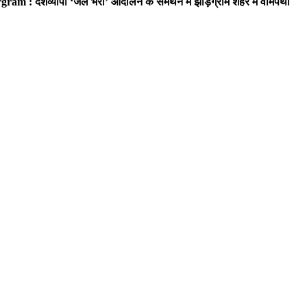
ram : देशव्यापी ‘जेल भरो’ आंदोलन के समर्थन में झाड़ग्राम शहर में वामपंथी