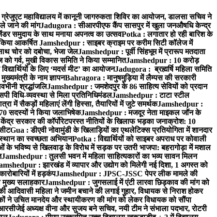
्रेजुएट महाविद्यालय में कानूनी जागरुकता शिविर का आयोजन, डालसा सचिव ने
ले जाने की मांग
Jadugora : सीआरपीएफ कैंप सासपुर में खुला जनऔषधि केन्द्र
जेंडर समुदाय के साथ मनाया अपनत्व का उत्सव
Potka : लगातार हो रही बारिश के
े किया आकर्षित
Jamshedpur : साइबर क्राइम पर करीम सिटी कॉलेज में
साथ चोर को दबोचा, भेजा जेल
Jamshedpur : पूर्वी सिंहभूम में प्रारूप मतदाता
ो गर्व, मुखी विकास समिति ने किया सम्मानित
Jamshedpur : 10 करोड़
 विद्यार्थियों के लिए ‘मदर्स मीट’ का आयोजन
Jadugora : ब्रह्मर्षि महिला समिति
ख्यमंत्री के नाम ज्ञापन
Bahragora : मानुषमुड़िया में लैम्पस की सरकारी
वभीनी श्रद्धांजलि
Jamshedpur : जमशेदपुर के 86 साहित्य सेवियों को प्रदान
पी विधि-व्यवस्था से मिला प्रतिनिधिमंडल
Jamshedpur : टाटा स्टील
ें सैकड़ों महिलाएं लेंगी हिस्सा, तैयारियों में जुटे समर्थक
Jamshedpur :
े 70 सदस्यों ने किया जलाभिषेक
Jamshedpur : मजदूर नेता माइकल जॉन के
ेंद्र सरकार की कॉर्पोरेटपरस्त नीतियों के खिलाफ भड़का जनाक्रोश: 10
 सीट
Gua : डीएवी नोवामुंडी के खिलाड़ियों का एथलेटिक्स प्रतियोगिता में शानदार
ंस्थान का स्वच्छता अभियान
Potka : विद्यार्थियों को साइबर अपराध पर कोवाली
 के भविष्य से खिलवाड़ के विरोध में सड़क पर उतरी भाजपा: बहरागोड़ा में मशाल
त
Jamshedpur : तुलसी भवन में महिला साहित्यकारों का भव्य सावन मिलन
amshedpur : झारखंड में व्यापार और उद्योग को मिलेगी नई दिशा, 1 अगस्त को
ारोबारियों में हड़कंप
Jamshedpur : JPSC-JSSC पेपर लीक मामले की
का मुख्य सलाहकार
Jamshedpur : जुगसलाई में एंटी लारवा छिड़काव की मांग को
की आदिवासी महिला ने जमीन बचाने की लगाई गुहार, विधायक से निराश होकर
ं ने उचित मानदेय और स्थायीकरण की मांग को लेकर विधायक को सौंपा
सीजेई अध्यक्ष वीना और सुजय बने सचिव, नयी टीम ने संभाला पदभार, रोटरी