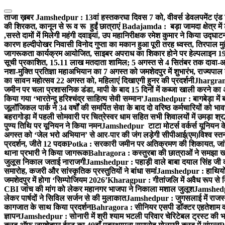
Skip
to
ताजा ख़बर
Jamshedpur : 13वां हस्तकरघा दिवस 7 को, वीवर्स डेवलपमेंट एंड 
content
की शिरकत, कानून से रू व रू हुईं छात्राएं
Badajamda : बड़ा जामदा क्षेत्र में 
,सस्ते दामों में मिलेगी महंगी दवाइयां, उप महानिरीक्षक रमेश कुमार ने किया उद्घाट
कारण हल्दीपोखर निवासी विनोद गुप्ता का मकान हुआ पूरी तरह ध्वस्त, तिरपाल मु
जागरूकता कार्यक्रम आयोजित, साइबर अपराध का शिकार होने पर हेल्पलाइन 19
सूची प्रकाशित, 15.11 लाख मतदाता शामिल; 5 अगस्त से 4 सितंबर तक दावा-आ
नशा-मुक्ति प्रतिज्ञा महाअभियान का 7 अगस्त को जमशेदपुर में शुभारंभ, राज्यपाल 
का सावन महोत्सव 22 अगस्त को, महिलाएं दिखाएगी हुनर की प्रदर्शनी
Jhargram :
जमीन पर चला प्रशासनिक डंडा, मापी के बाद 15 दिनों में कब्जा खाली करने का 
किया गया ‘भारतेन्दु हरिश्चंद्र साहित्य सेवी सम्मान’
Jamshedpur : बागबेड़ा में 
जूलॉजिकल पार्क ने 34 वर्षों की समर्पित सेवा के बाद दो वरिष्ठ कर्मचारियों को भा
बहरागोड़ा में पहली सोमवारी पर चित्रेस्वर धाम सहित सभी शिवालयों में उमड़ा श्
पुण्य तिथि पर यूनियन ने किया नमन
Jamshedpur टाटा मोटर्स वर्कर्स यूनियन के उ
अगस्त को ‘जेल भरो अभियान’ से आर-पार की जंग लड़ेगी सीपीआई(एम)
विश्व स्
प्रदर्शन, जीते 12 पदक
Potka : सरकारी जमीन पर अतिक्रमण की शिकायत, जांच
थाना प्रभारी ने किया जागरूक
Bahragora : कस्तुरबा की छात्राओं ने समझा ख
जुलूस निकाल जताई नाराजगी
Jamshedpur : पहाड़ी वाले बाबा दयाल सिंह जी की स्म
समारोह, कजरी और सांस्कृतिक प्रस्तुतियों ने बांधा समां
Jamshedpur : हाथियों के
जमशेदपुर में होगा ‘सिम्पोजियम 2026’
Kharagpur : गीतांजलि में अवैध रूप से बिक्
CBI जांच की मांग को लेकर महानगर भाजपा ने निकाला मशाल जुलूश
Jamshedpur
लेकर पार्षदों ने सिविल सर्जन से की मुलाकात
Jamshedpur : जुगसलाई में राजस्थ
कागजात के साथ किया प्रदर्शन
Bahragora : सीनियर एसपी डॉक्टर एहतेशाम वक
ज्ञापन
Jamshedpur : सोनारी में श्री श्याम भटली परिवार चेरिटेबल ट्रस्ट की भजन स