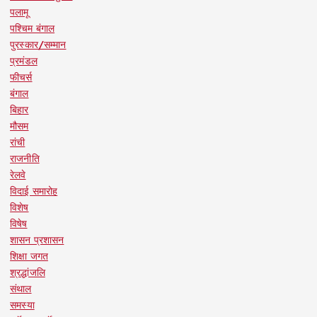
पलामू
पश्चिम बंगाल
पुरस्कार/सम्मान
प्रमंडल
फीचर्स
बंगाल
बिहार
मौसम
रांची
राजनीति
रेलवे
विदाई समारोह
विशेष
विषेष
शासन प्रशासन
शिक्षा जगत
श्रद्धांजलि
संथाल
समस्या