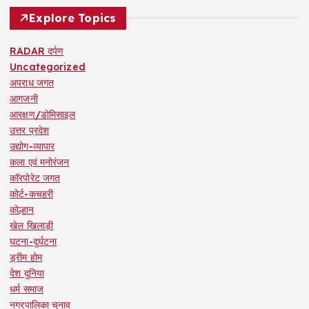
Explore Topics
RADAR दर्पण
Uncategorized
अपराध जगत
आगजनी
आरक्षण/डोमिसाइल
उत्तर प्रदेश
उद्योग-व्यापार
कला एवं मनोरंजन
कॉरपोरेट जगत
कोर्ट-कचहरी
कोल्हान
खेल खिलाड़ी
घटना-दुर्घटना
ड्रीम होम
देश दुनिया
धर्म समाज
नगरपालिका चुनाव