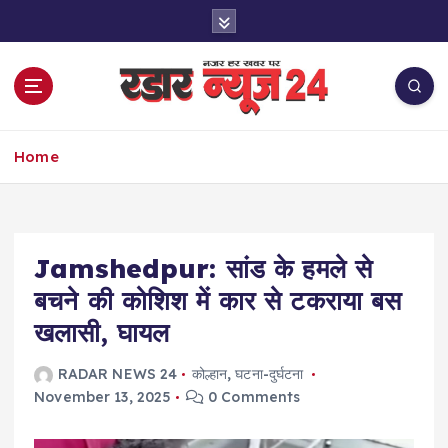
S
k
i
p
t
o
नज़र हर खबर पर
c
Home
o
n
t
e
Jamshedpur: सांड के हमले से
n
t
बचने की कोशिश में कार से टकराया बस
खलासी, घायल
RADAR NEWS 24
कोल्हान
,
घटना-दुर्घटना
November 13, 2025
0 Comments