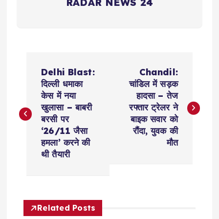
RADAR NEWS 24
P
Delhi Blast:
Chandil:
o
दिल्ली धमाका
चांडिल में सड़क
केस में नया
हादसा – तेज
s
खुलासा – बाबरी
रफ्तार ट्रेलर ने
बरसी पर
बाइक सवार को
t
‘26/11 जैसा
रौंदा, युवक की
हमला’ करने की
मौत
n
थी तैयारी
a
v
Related Posts