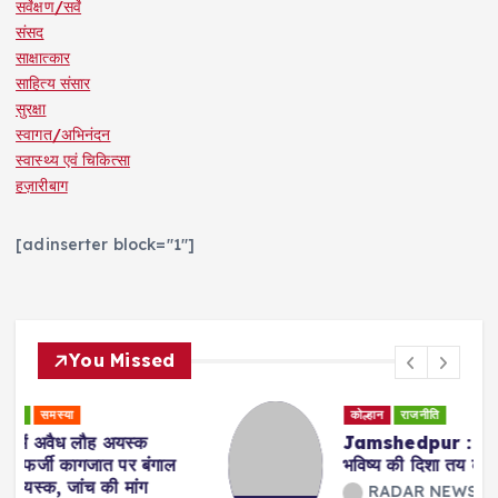
सर्वेक्षण/सर्वे
संसद
साक्षात्कार
साहित्य संसार
सुरक्षा
स्वागत/अभिनंदन
स्वास्थ्य एवं चिकित्सा
हज़ारीबाग
[adinserter block="1"]
You Missed
कोल्हान
राजनीति
Jamshedpur : युवा शक्ति ही झारखंड के
भविष्य की दिशा तय करेगी : सुदेश कुमार महतो
RADAR NEWS 24