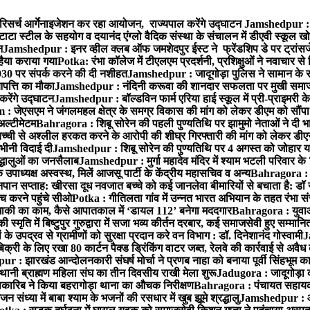
रिसर्च आर्गेनाइजेशन कर रहा आयोजन, राज्यपाल करेंगे उद्घाटन
Jamshedpur : ग
टाटा स्टील के सहयोग व दयानंद एंग्लो वैदिक संस्था के संचालन में डीएवी स्कूल खो
न
Jamshedpur : इनर व्हील क्लब ऑफ जमशेदपुर ईस्ट ने फ्रेंडशिप डे पर ट्रांस
हैया कराया गया
Potka: रंभा कॉलेज में टीएलएम प्रदर्शनी, प्रशिक्षुओं ने नवाचार स
30 पर संपर्क करने की दी नशीहत
Jamshedpur : जादूगोड़ा पुलिस ने सामान के 
पत्ति का मौका
Jamshedpur : नंदिनी करूवा की शानदार सफलता पर मुखी समाज क
करेंगे उद्घाटन
Jamshedpur : बॉल्डविन फार्म एरिया हाई स्कूल में प्री-प्राइमरी के
 जेएसएम ने जंगलमहल क्षेत्र के समग्र विकास की मांग को लेकर डीएम को सौंपा मु
अल्टीमेटम
Bahragora : शिबू सोरेन की पहली पुण्यतिथि पर झामुमो नेताओं ने दी भा
बच्ची से अश्लील हरकत करने के आरोपी की शीघ्र गिरफ्तारी की मांग को लेकर डीएस
वभीनी विदाई दी
Jamshedpur : शिबू सोरेन की पुण्यतिथि पर 4 अगस्त को जोहार यात्रा म
रद्धालुओं का जनसैलाब
Jamshedpur : मुर्गा महादेव मंदिर में श्याम भटली परिवार क
पाध्यक्ष अस्वस्थ, मिलें आजसू पार्टी के केंद्रीय महासचिव व अन्य
Bahragora : क
तनपान सप्ताह: खीरसा दूध नवजात बच्चे को कई जानलेवा बीमारियों से बचाता है: डॉ
 करने पहुंचे सीओ
Potka : गीतिलता गांव में उन्नत भारत अभियान के तहत रंभा स
ाकी का काम, कैसे आपातकाल में ‘डायल 112’ बनेगा मददगार
Bahragora : युवाओं
ृति में बिष्टुपुर गुरुद्वारा में सजा भव्य कीर्तन दरबार, कई समाजसेवी हुए सम्मानि
 उपद्रव से ग्रामीणों को सुरक्षा प्रदान करे वन विभाग : डॉ. दिनेशानंद गोस्वामी
J
री के लिए रखा 80 कार्टन पैक्ड ड्रिंकिंग वाटर जब्त, रेलवे की कार्रवाई से अवैध क
 : झारखंड आन्दोलनकारी संघर्ष मोर्चा ने प्रणब नाहा को बनाया पूर्वी सिंहभूम 
ानी ब्राह्मण महिला संघ का तीन दिवसीय राखी मेला शुरू
Jadugora : जादूगोड़ा 
ारिब ने किया बहरागोड़ा थाना का औचक निरीक्षण
Bahragora : पंचायत सहायको
ंध्या में बाबा श्याम के भजनों की रसधार में खुब झूमे श्रद्धालु
Jamshedpur : आर