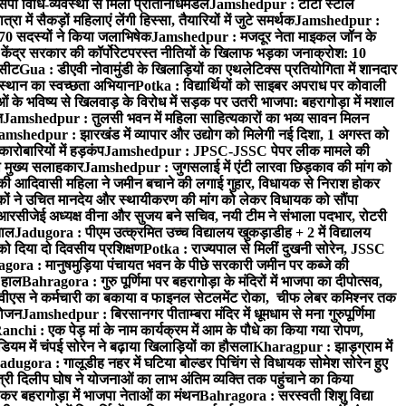
पी विधि-व्यवस्था से मिला प्रतिनिधिमंडल
Jamshedpur : टाटा स्टील
ें सैकड़ों महिलाएं लेंगी हिस्सा, तैयारियों में जुटे समर्थक
Jamshedpur :
े 70 सदस्यों ने किया जलाभिषेक
Jamshedpur : मजदूर नेता माइकल जॉन के
ेंद्र सरकार की कॉर्पोरेटपरस्त नीतियों के खिलाफ भड़का जनाक्रोश: 10
 सीट
Gua : डीएवी नोवामुंडी के खिलाड़ियों का एथलेटिक्स प्रतियोगिता में शानदार
ंस्थान का स्वच्छता अभियान
Potka : विद्यार्थियों को साइबर अपराध पर कोवाली
 के भविष्य से खिलवाड़ के विरोध में सड़क पर उतरी भाजपा: बहरागोड़ा में मशाल
त
Jamshedpur : तुलसी भवन में महिला साहित्यकारों का भव्य सावन मिलन
amshedpur : झारखंड में व्यापार और उद्योग को मिलेगी नई दिशा, 1 अगस्त को
ारोबारियों में हड़कंप
Jamshedpur : JPSC-JSSC पेपर लीक मामले की
का मुख्य सलाहकार
Jamshedpur : जुगसलाई में एंटी लारवा छिड़काव की मांग को
की आदिवासी महिला ने जमीन बचाने की लगाई गुहार, विधायक से निराश होकर
ं ने उचित मानदेय और स्थायीकरण की मांग को लेकर विधायक को सौंपा
सीजेई अध्यक्ष वीना और सुजय बने सचिव, नयी टीम ने संभाला पदभार, रोटरी
ताल
Jadugora : पीएम उत्क्रमित उच्च विद्यालय खुकड़ाडीह + 2 में विद्यालय
 को दिया दो दिवसीय प्रशिक्षण
Potka : राज्यपाल से मिलीं दुखनी सोरेन, JSSC
ora : मानुषमुड़िया पंचायत भवन के पीछे सरकारी जमीन पर कब्जे की
 हाल
Bahragora : गुरु पूर्णिमा पर बहरागोड़ा के मंदिरों में भाजपा का दीपोत्सव,
ीएस ने कर्मचारी का बकाया व फाइनल सेटलमेंट रोका, चीफ लेबर कमिश्नर तक
आयोजन
Jamshedpur : बिरसानगर पीताम्बरा मंदिर में धूमधाम से मना गुरुपूर्णिमा
anchi : एक पेड़ मां के नाम कार्यक्रम में आम के पौधे का किया गया रोपण,
म में चंपई सोरेन ने बढ़ाया खिलाड़ियों का हौसला
Kharagpur : झाड़ग्राम में
adugora : गालूडीह नहर में घटिया बोल्डर पिचिंग से विधायक सोमेश सोरेन हुए
री दिलीप घोष ने योजनाओं का लाभ अंतिम व्यक्ति तक पहुंचाने का किया
 बहरागोड़ा में भाजपा नेताओं का मंथन
Bahragora : सरस्वती शिशु विद्या