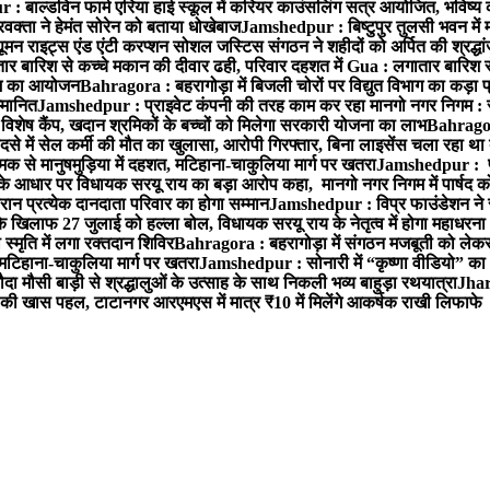
 बाल्डविन फार्म एरिया हाई स्कूल में करियर काउंसलिंग सत्र आयोजित, भविष्य की राह
वक्ता ने हेमंत सोरेन को बताया धोखेबाज
Jamshedpur : बिष्टुपुर तुलसी भवन में 
 राइट्स एंड एंटी करप्शन सोशल जस्टिस संगठन ने शहीदों को अर्पित की श्रद्धा
ातार बारिश से कच्चे मकान की दीवार ढही, परिवार दहशत में
Gua : लगातार बारिश से
क्रम का आयोजन
Bahragora : बहरागोड़ा में बिजली चोरों पर विद्युत विभाग का कड़ा 
म्मानित
Jamshedpur : प्राइवेट कंपनी की तरह काम कर रहा मानगो नगर निगम : 
ति विशेष कैंप, खदान श्रमिकों के बच्चों को मिलेगा सरकारी योजना का लाभ
Bahragora
से में सेल कर्मी की मौत का खुलासा, आरोपी गिरफ्तार, बिना लाइसेंस चला रहा था
क से मानुषमुड़िया में दहशत, मटिहाना-चाकुलिया मार्ग पर खतरा
Jamshedpur : पूर्
आधार पर विधायक सरयू राय का बड़ा आरोप कहा, मानगो नगर निगम में पार्षद क
रान प्रत्येक दानदाता परिवार का होगा सम्मान
Jamshedpur : विप्र फाउंडेशन ने 
िलाफ 27 जुलाई को हल्ला बोल, विधायक सरयू राय के नेतृत्व में होगा महाधरना
 स्मृति में लगा रक्तदान शिविर
Bahragora : बहरागोड़ा में संगठन मजबूती को लेकर
 मटिहाना-चाकुलिया मार्ग पर खतरा
Jamshedpur : सोनारी में “कृष्णा वीडियो” क
 मौसी बाड़ी से श्रद्धालुओं के उत्साह के साथ निकली भव्य बाहुड़ा रथयात्रा
Jharg
ी खास पहल, टाटानगर आरएमएस में मात्र ₹10 में मिलेंगे आकर्षक राखी लिफाफे