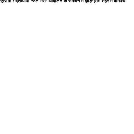
ram : देशव्यापी ‘जेल भरो’ आंदोलन के समर्थन में झाड़ग्राम शहर में वामपंथी