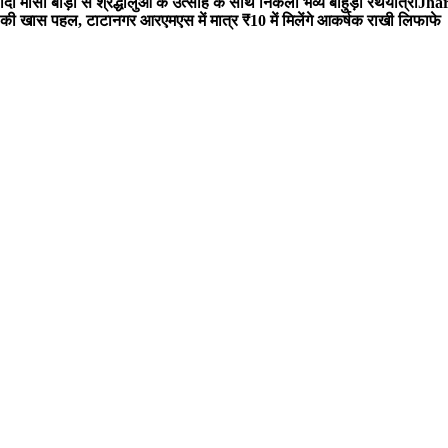
 मौसी बाड़ी से श्रद्धालुओं के उत्साह के साथ निकली भव्य बाहुड़ा रथयात्रा
Jharg
ी खास पहल, टाटानगर आरएमएस में मात्र ₹10 में मिलेंगे आकर्षक राखी लिफाफे