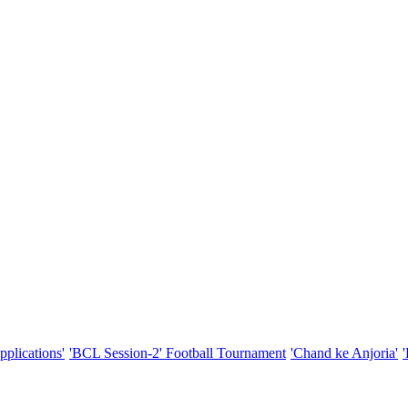
pplications'
'BCL Session-2' Football Tournament
'Chand ke Anjoria'