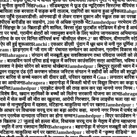
otka : सड़क दुर्घटना में घायल युवक को समाजसेवी किशन गुप्ता ने पहुंचाया अस्प
 सुनीता कुमारी सिंह
Potka : सीडब्ल्यूएस ने फूड एंड न्यूट्रिशन सिस्टम्स चैंपियंस
बासिला तक बरसात में सड़क बनी तालाब, राहगिरों का चलना हुआ मुश्किल
Bahgrag
ायत पहुँचे एलआरडीसी: आंगनवाड़ी से लेकर राशन दुकान और स्कूल तक का परखा
ेपीएस बारीडीह का सहयोग, 200 से अधिक पुस्तकें भेंट
Jamshedpur नरभेराम टीव
 सिंहभूम के 50 खिलाड़ी होंगे शामिल, बिरसा मुंडा फुटबॉल स्टेडियम में होना है 
 पर चर्चा, ग्रामीण क्षेत्रों को नशामुक्त बनाने के लिए चलेगा जागरूकता अभियान
R
ा के दम पर विनित वॉरियर्स बना ‘बीसीएल सेशन-2’ का चैंपियन, वीणापाणि स्टेडिय
ल ऐप की हुई शुरूआत
Ranchi : एसआर डीएवी पुंदाग में धूम धाम से मनी गुरु पूर्णिमा
J
am : झाड़ग्राम में ‘जी राम जी’ पंचायत सम्मेलन का आयोजन, ग्रामीण विकास मंत्
ाना
Bahragora : संगठन की मजबूती,बूथ सशक्तिकरण तथा रविदास जयंती को लेकर
 बाल्डविन फार्म एरिया हाई स्कूल में करियर काउंसलिंग सत्र आयोजित, भविष्य की राह
वक्ता ने हेमंत सोरेन को बताया धोखेबाज
Jamshedpur : बिष्टुपुर तुलसी भवन में 
 राइट्स एंड एंटी करप्शन सोशल जस्टिस संगठन ने शहीदों को अर्पित की श्रद्धा
ातार बारिश से कच्चे मकान की दीवार ढही, परिवार दहशत में
Gua : लगातार बारिश से
क्रम का आयोजन
Bahragora : बहरागोड़ा में बिजली चोरों पर विद्युत विभाग का कड़ा 
म्मानित
Jamshedpur : प्राइवेट कंपनी की तरह काम कर रहा मानगो नगर निगम : 
ति विशेष कैंप, खदान श्रमिकों के बच्चों को मिलेगा सरकारी योजना का लाभ
Bahragora
से में सेल कर्मी की मौत का खुलासा, आरोपी गिरफ्तार, बिना लाइसेंस चला रहा था
क से मानुषमुड़िया में दहशत, मटिहाना-चाकुलिया मार्ग पर खतरा
Jamshedpur : पूर्
आधार पर विधायक सरयू राय का बड़ा आरोप कहा, मानगो नगर निगम में पार्षद क
रान प्रत्येक दानदाता परिवार का होगा सम्मान
Jamshedpur : विप्र फाउंडेशन ने 
िलाफ 27 जुलाई को हल्ला बोल, विधायक सरयू राय के नेतृत्व में होगा महाधरना
 स्मृति में लगा रक्तदान शिविर
Bahragora : बहरागोड़ा में संगठन मजबूती को लेकर
 मटिहाना-चाकुलिया मार्ग पर खतरा
Jamshedpur : सोनारी में “कृष्णा वीडियो” क