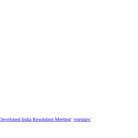
'Developed India Resolution Meeting'
'enemies'