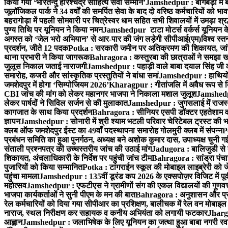
किया गया ‘भारतेन्दु हरिश्चंद्र साहित्य सेवी सम्मान’
Jamshedpur : बागबेड़ा में 
जूलॉजिकल पार्क ने 34 वर्षों की समर्पित सेवा के बाद दो वरिष्ठ कर्मचारियों को भा
बहरागोड़ा में पहली सोमवारी पर चित्रेस्वर धाम सहित सभी शिवालयों में उमड़ा श्
पुण्य तिथि पर यूनियन ने किया नमन
Jamshedpur टाटा मोटर्स वर्कर्स यूनियन के उ
अगस्त को ‘जेल भरो अभियान’ से आर-पार की जंग लड़ेगी सीपीआई(एम)
विश्व स्
प्रदर्शन, जीते 12 पदक
Potka : सरकारी जमीन पर अतिक्रमण की शिकायत, जांच
थाना प्रभारी ने किया जागरूक
Bahragora : कस्तुरबा की छात्राओं ने समझा ख
जुलूस निकाल जताई नाराजगी
Jamshedpur : पहाड़ी वाले बाबा दयाल सिंह जी की स्म
समारोह, कजरी और सांस्कृतिक प्रस्तुतियों ने बांधा समां
Jamshedpur : हाथियों के
जमशेदपुर में होगा ‘सिम्पोजियम 2026’
Kharagpur : गीतांजलि में अवैध रूप से बिक्
CBI जांच की मांग को लेकर महानगर भाजपा ने निकाला मशाल जुलूश
Jamshedpur
लेकर पार्षदों ने सिविल सर्जन से की मुलाकात
Jamshedpur : जुगसलाई में राजस्थ
कागजात के साथ किया प्रदर्शन
Bahragora : सीनियर एसपी डॉक्टर एहतेशाम वक
ज्ञापन
Jamshedpur : सोनारी में श्री श्याम भटली परिवार चेरिटेबल ट्रस्ट की भजन स
क्लब ऑफ जमशेदपुर ईस्ट का 49वाँ पदस्थापना समारोह गोलमुरी क्लब में संपन्न
P
प्रबंधन समिति का हुआ पुनर्गठन, अध्यक्ष बने अशोक कुमार दास, उपाध्यक्ष चुनी गई
संताली प्रश्नपत्र की उच्चस्तरीय जांच की उठाई मांग
Jadugora : बालिजुडी से 
शिकायत, अंचलाधिकारी के निर्देश पर पहुंची जांच टीम
Bahragora : सांड्रा पंच
पुजारियों को किया सम्मानित
Potka : टांगराईन स्कूल की मोबाइल लाइब्रेरी को ज
पहुंचा मामला
Jamshedpur : 135वीं डूरंड कप 2026 के एक्सपोज़र विजिट में पूर्वी
महोत्सव
Jamshedpur : एफटीएस ने ग्रामीणों संग की एकल विद्यालयों की गुणवत्ता
भाजपा कार्यकर्ताओं ने सुनी पीएम के मन की बात
Bahragora : अनुशासन और प्रतिभ
रेल कर्मचारियों को दिया गया सीपीआर का प्रशिक्षण, बालीचक में रेल वन मोबाइ
नाराज, स्थल निरीक्षण कर सहायक व कनीय अभियंता को लगायी फटकार
Jhargr
आह्वान
Jamshedpur : जलाभिषेक के लिए यूनियन का जत्था हुआ बाबा नगरी रव