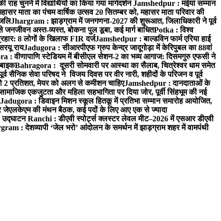
 चुनने में विद्यार्थियों का किया गया मार्गदर्शन
Jamshedpur : मंईयां सम्मान
महासर माता का पंचम वार्षिक उत्सव 20 सितम्बर को, महासर माता परिवार की
ंजलि
Jhargram : झाड़ग्राम में जनगणना-2027 की शुरूआत, जिलाधिकारी ने पूर्व
 जनजीवन अस्त-व्यस्त, बोकना पुल डूबा, कई मार्ग बाधित
Potka : विश्व
प्रहार: 8 लोगों के खिलाफ FIR दर्ज
Jamshedpur : बाल्डविन फार्म एरिया हाई
सरयू राय
Jadugora : सीआरपीएफ ग्रुप केन्द्र जादूगोड़ा में केरिपुबल का 88वां
 : वीणापाणि स्टेडियम में बीसीएल सेशन-2 का भव्य आगाज: दिसमगुरु एफसी ने
 बाइक
Bahragora : दूसरी सोमवारी पर आस्था का सैलाब, चित्रेश्वर धाम समेत
व सैनिक सेवा परिषद ने विजय दिवस पर वीर नारी, शहीदों के परिजन व पूर्व
ो 2 प्रतिशत, मेयर को अलग से कमीशन चाहिए
Jamshedpur : दानदाताओं के
सामाजिक एकजुटता और महिला सहभागिता पर दिया जोर, पूर्वी सिंहभूम की नई
Jadugora : डिवाइन मिशन स्कूल हितकू में प्रतिभा सम्मान समारोह आयोजित,
 जेएलकेएम की मंथन बैठक, कई पदों के लिए आए एक से ज्यादा
ा उद्घाटन
Ranchi : डीएवी स्पोर्ट्स क्लस्टर लेवल मीट–2026 में एसआर डीएवी
ram : देशव्यापी ‘जेल भरो’ आंदोलन के समर्थन में झाड़ग्राम शहर में वामपंथी