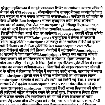
्रेजुएट महाविद्यालय में कानूनी जागरुकता शिविर का आयोजन, डालसा सचिव ने
ले जाने की मांग
Jadugora : सीआरपीएफ कैंप सासपुर में खुला जनऔषधि केन्द्र
जेंडर समुदाय के साथ मनाया अपनत्व का उत्सव
Potka : लगातार हो रही बारिश के
े किया आकर्षित
Jamshedpur : साइबर क्राइम पर करीम सिटी कॉलेज में
साथ चोर को दबोचा, भेजा जेल
Jamshedpur : पूर्वी सिंहभूम में प्रारूप मतदाता
ो गर्व, मुखी विकास समिति ने किया सम्मानित
Jamshedpur : 10 करोड़
 विद्यार्थियों के लिए ‘मदर्स मीट’ का आयोजन
Jadugora : ब्रह्मर्षि महिला समिति
ख्यमंत्री के नाम ज्ञापन
Bahragora : मानुषमुड़िया में लैम्पस की सरकारी
वभीनी श्रद्धांजलि
Jamshedpur : जमशेदपुर के 86 साहित्य सेवियों को प्रदान
पी विधि-व्यवस्था से मिला प्रतिनिधिमंडल
Jamshedpur : टाटा स्टील
ें सैकड़ों महिलाएं लेंगी हिस्सा, तैयारियों में जुटे समर्थक
Jamshedpur :
े 70 सदस्यों ने किया जलाभिषेक
Jamshedpur : मजदूर नेता माइकल जॉन के
ेंद्र सरकार की कॉर्पोरेटपरस्त नीतियों के खिलाफ भड़का जनाक्रोश: 10
 सीट
Gua : डीएवी नोवामुंडी के खिलाड़ियों का एथलेटिक्स प्रतियोगिता में शानदार
ंस्थान का स्वच्छता अभियान
Potka : विद्यार्थियों को साइबर अपराध पर कोवाली
 के भविष्य से खिलवाड़ के विरोध में सड़क पर उतरी भाजपा: बहरागोड़ा में मशाल
त
Jamshedpur : तुलसी भवन में महिला साहित्यकारों का भव्य सावन मिलन
amshedpur : झारखंड में व्यापार और उद्योग को मिलेगी नई दिशा, 1 अगस्त को
ारोबारियों में हड़कंप
Jamshedpur : JPSC-JSSC पेपर लीक मामले की
का मुख्य सलाहकार
Jamshedpur : जुगसलाई में एंटी लारवा छिड़काव की मांग को
की आदिवासी महिला ने जमीन बचाने की लगाई गुहार, विधायक से निराश होकर
ं ने उचित मानदेय और स्थायीकरण की मांग को लेकर विधायक को सौंपा
सीजेई अध्यक्ष वीना और सुजय बने सचिव, नयी टीम ने संभाला पदभार, रोटरी