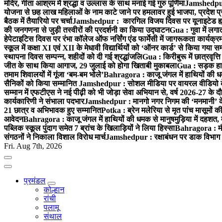
मंदिर, गीता आश्रम में श्रद्धा व उल्लास के साथ मनाई गई गुरु पूर्णिमा
Jamshedpur :
योजना से छह लाख महिलाओं के नाम काटे जाने पर हमलावर हुई भाजपा, प्रदेश प्र
बैठक में तैयारियो पर चर्चा
Jamshedpur : कारगिल विजय दिवस पर यूनाइटेड ह्यूमन
की जनगणना से जुड़ी तस्वीरों की प्रदर्शनी का किया उद्घाटन
Gua : गुवा में लग
हेपेटाइटिस दिवस पर रंभा कॉलेज ऑफ नर्सिंग एंड फार्मेसी में जागरूकता कार्य
स्कूल में कक्षा XI एवं XII के मेधावी विद्यार्थियों को ‘ऑनर कार्ड’ से किया गया स
स्थापना दिवस सम्पन्न, शहीदों को दी गई श्रद्धांजलि
Gua : किरीबुरू में छात्रवृत्
जीत के साथ किया आगाज, 29 जुलाई को होगा खिताबी मुकाबला
Gua : सड़क हाद
तमाम शिवालयों में गूंजा ‘बम-बम भोले’
Bahragora : काजू जंगल में हाथियों की धम
सैनिकों को किया सम्मानित
Jamshedpur : सोशल मीडिया पर वायरल वीडियो के 
सम्मान में एफटीएस ने नई पीढ़ी को भी जोड़ा सेवा अभियान से, वर्ष 2026-27 के दौ
कार्यकारिणी ने संभाला पदभार
Jamshedpur : मानगो नगर निगम की ‘मनमानी’ के ख
21 छात्र व अभिभावक हुए सम्मानित
Potka : ब्रेन मलेरिया से मृत पांच मासूमों की
आवेदन
Bahragora : काजू जंगल में हाथियों की धमक से मानुषमुड़िया में दहशत,
पब्लिक स्कूल पुंदाग समेत 7 ब्रांच के खिलाड़ियों ने लिया हिस्सा
Bahragora : मौदा
संगठनों ने निकाला विशाल विरोध मार्च
Jamshedpur : रक्षाबंधन पर डाक विभाग क
Fri. Aug 7th, 2026
प्रमंडल
कोल्हान
रांची
पलामू
संथाल