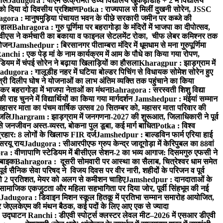
ताल
Jadugora : पीएम उत्क्रमित उच्च विद्यालय खुकड़ाडीह + 2 में विद्यालय
 को दिया दो दिवसीय प्रशिक्षण
Potka : राज्यपाल से मिलीं दुखनी सोरेन, JSSC
ora : मानुषमुड़िया पंचायत भवन के पीछे सरकारी जमीन पर कब्जे की
 हाल
Bahragora : गुरु पूर्णिमा पर बहरागोड़ा के मंदिरों में भाजपा का दीपोत्सव,
ीएस ने कर्मचारी का बकाया व फाइनल सेटलमेंट रोका, चीफ लेबर कमिश्नर तक
आयोजन
Jamshedpur : बिरसानगर पीताम्बरा मंदिर में धूमधाम से मना गुरुपूर्णिमा
anchi : एक पेड़ मां के नाम कार्यक्रम में आम के पौधे का किया गया रोपण,
म में चंपई सोरेन ने बढ़ाया खिलाड़ियों का हौसला
Kharagpur : झाड़ग्राम में
adugora : गालूडीह नहर में घटिया बोल्डर पिचिंग से विधायक सोमेश सोरेन हुए
री दिलीप घोष ने योजनाओं का लाभ अंतिम व्यक्ति तक पहुंचाने का किया
 बहरागोड़ा में भाजपा नेताओं का मंथन
Bahragora : सरस्वती शिशु विद्या
 चुनने में विद्यार्थियों का किया गया मार्गदर्शन
Jamshedpur : मंईयां सम्मान
महासर माता का पंचम वार्षिक उत्सव 20 सितम्बर को, महासर माता परिवार की
ंजलि
Jhargram : झाड़ग्राम में जनगणना-2027 की शुरूआत, जिलाधिकारी ने पूर्व
 जनजीवन अस्त-व्यस्त, बोकना पुल डूबा, कई मार्ग बाधित
Potka : विश्व
प्रहार: 8 लोगों के खिलाफ FIR दर्ज
Jamshedpur : बाल्डविन फार्म एरिया हाई
सरयू राय
Jadugora : सीआरपीएफ ग्रुप केन्द्र जादूगोड़ा में केरिपुबल का 88वां
 : वीणापाणि स्टेडियम में बीसीएल सेशन-2 का भव्य आगाज: दिसमगुरु एफसी ने
 बाइक
Bahragora : दूसरी सोमवारी पर आस्था का सैलाब, चित्रेश्वर धाम समेत
व सैनिक सेवा परिषद ने विजय दिवस पर वीर नारी, शहीदों के परिजन व पूर्व
ो 2 प्रतिशत, मेयर को अलग से कमीशन चाहिए
Jamshedpur : दानदाताओं के
सामाजिक एकजुटता और महिला सहभागिता पर दिया जोर, पूर्वी सिंहभूम की नई
Jadugora : डिवाइन मिशन स्कूल हितकू में प्रतिभा सम्मान समारोह आयोजित,
 जेएलकेएम की मंथन बैठक, कई पदों के लिए आए एक से ज्यादा
ा उद्घाटन
Ranchi : डीएवी स्पोर्ट्स क्लस्टर लेवल मीट–2026 में एसआर डीएवी