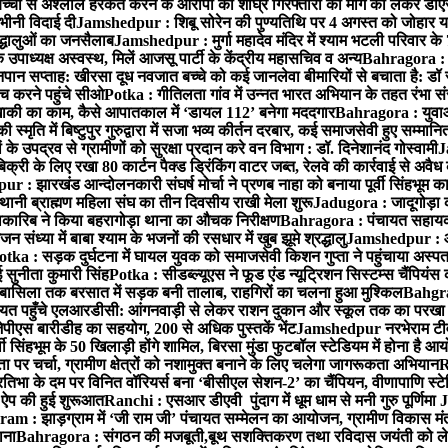
बच्ची से अश्लील हरकत करने के आरोपी की शीघ्र गिरफ्तारी की मांग को लेकर डीएस
वभीनी विदाई दी
Jamshedpur : शिबू सोरेन की पुण्यतिथि पर 4 अगस्त को जोहार यात्रा म
रद्धालुओं का जनसैलाब
Jamshedpur : मुर्गा महादेव मंदिर में श्याम भटली परिवार क
पाध्यक्ष अस्वस्थ, मिलें आजसू पार्टी के केंद्रीय महासचिव व अन्य
Bahragora : क
तनपान सप्ताह: खीरसा दूध नवजात बच्चे को कई जानलेवा बीमारियों से बचाता है: डॉ
 करने पहुंचे सीओ
Potka : गीतिलता गांव में उन्नत भारत अभियान के तहत रंभा स
ाकी का काम, कैसे आपातकाल में ‘डायल 112’ बनेगा मददगार
Bahragora : युवाओं
ृति में बिष्टुपुर गुरुद्वारा में सजा भव्य कीर्तन दरबार, कई समाजसेवी हुए सम्मानि
 उपद्रव से ग्रामीणों को सुरक्षा प्रदान करे वन विभाग : डॉ. दिनेशानंद गोस्वामी
J
री के लिए रखा 80 कार्टन पैक्ड ड्रिंकिंग वाटर जब्त, रेलवे की कार्रवाई से अवैध क
 : झारखंड आन्दोलनकारी संघर्ष मोर्चा ने प्रणब नाहा को बनाया पूर्वी सिंहभूम 
ानी ब्राह्मण महिला संघ का तीन दिवसीय राखी मेला शुरू
Jadugora : जादूगोड़ा 
ारिब ने किया बहरागोड़ा थाना का औचक निरीक्षण
Bahragora : पंचायत सहायको
ंध्या में बाबा श्याम के भजनों की रसधार में खुब झूमे श्रद्धालु
Jamshedpur : आर
otka : सड़क दुर्घटना में घायल युवक को समाजसेवी किशन गुप्ता ने पहुंचाया अस्प
 सुनीता कुमारी सिंह
Potka : सीडब्ल्यूएस ने फूड एंड न्यूट्रिशन सिस्टम्स चैंपियंस
बासिला तक बरसात में सड़क बनी तालाब, राहगिरों का चलना हुआ मुश्किल
Bahgrag
ायत पहुँचे एलआरडीसी: आंगनवाड़ी से लेकर राशन दुकान और स्कूल तक का परखा
ेपीएस बारीडीह का सहयोग, 200 से अधिक पुस्तकें भेंट
Jamshedpur नरभेराम टीव
 सिंहभूम के 50 खिलाड़ी होंगे शामिल, बिरसा मुंडा फुटबॉल स्टेडियम में होना है 
 पर चर्चा, ग्रामीण क्षेत्रों को नशामुक्त बनाने के लिए चलेगा जागरूकता अभियान
R
ा के दम पर विनित वॉरियर्स बना ‘बीसीएल सेशन-2’ का चैंपियन, वीणापाणि स्टेडिय
ल ऐप की हुई शुरूआत
Ranchi : एसआर डीएवी पुंदाग में धूम धाम से मनी गुरु पूर्णिमा
J
am : झाड़ग्राम में ‘जी राम जी’ पंचायत सम्मेलन का आयोजन, ग्रामीण विकास मंत्
ाना
Bahragora : संगठन की मजबूती,बूथ सशक्तिकरण तथा रविदास जयंती को लेकर