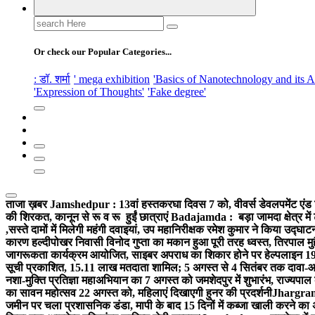
Search
for:
Or check our Popular Categories...
: डॉ. शर्मा
' mega exhibition
'Basics of Nanotechnology and its A
'Expression of Thoughts'
'Fake degree'
ताजा ख़बर
Jamshedpur : 13वां हस्तकरघा दिवस 7 को, वीवर्स डेवलपमेंट एंड 
की शिरकत, कानून से रू व रू हुईं छात्राएं
Badajamda : बड़ा जामदा क्षेत्र में 
,सस्ते दामों में मिलेगी महंगी दवाइयां, उप महानिरीक्षक रमेश कुमार ने किया उद्घाट
कारण हल्दीपोखर निवासी विनोद गुप्ता का मकान हुआ पूरी तरह ध्वस्त, तिरपाल मु
जागरूकता कार्यक्रम आयोजित, साइबर अपराध का शिकार होने पर हेल्पलाइन 19
सूची प्रकाशित, 15.11 लाख मतदाता शामिल; 5 अगस्त से 4 सितंबर तक दावा-आ
नशा-मुक्ति प्रतिज्ञा महाअभियान का 7 अगस्त को जमशेदपुर में शुभारंभ, राज्यपाल 
का सावन महोत्सव 22 अगस्त को, महिलाएं दिखाएगी हुनर की प्रदर्शनी
Jhargram :
जमीन पर चला प्रशासनिक डंडा, मापी के बाद 15 दिनों में कब्जा खाली करने का 