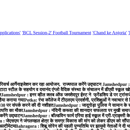
pplications'
'BCL Session-2' Football Tournament
'Chand ke Anjoria'
रिसर्च आर्गेनाइजेशन कर रहा आयोजन, राज्यपाल करेंगे उद्घाटन
Jamshedpur : ग
टाटा स्टील के सहयोग व दयानंद एंग्लो वैदिक संस्था के संचालन में डीएवी स्कूल खो
न
Jamshedpur : इनर व्हील क्लब ऑफ जमशेदपुर ईस्ट ने फ्रेंडशिप डे पर ट्रांस
हैया कराया गया
Potka: रंभा कॉलेज में टीएलएम प्रदर्शनी, प्रशिक्षुओं ने नवाचार स
30 पर संपर्क करने की दी नशीहत
Jamshedpur : जादूगोड़ा पुलिस ने सामान के 
पत्ति का मौका
Jamshedpur : नंदिनी करूवा की शानदार सफलता पर मुखी समाज क
करेंगे उद्घाटन
Jamshedpur : बॉल्डविन फार्म एरिया हाई स्कूल में प्री-प्राइमरी के
 जेएसएम ने जंगलमहल क्षेत्र के समग्र विकास की मांग को लेकर डीएम को सौंपा मु
अल्टीमेटम
Bahragora : शिबू सोरेन की पहली पुण्यतिथि पर झामुमो नेताओं ने दी भा