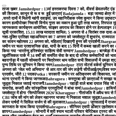
Skip
to
ताजा ख़बर
Jamshedpur : 13वां हस्तकरघा दिवस 7 को, वीवर्स डेवलपमेंट एंड 
content
की शिरकत, कानून से रू व रू हुईं छात्राएं
Badajamda : बड़ा जामदा क्षेत्र में 
,सस्ते दामों में मिलेगी महंगी दवाइयां, उप महानिरीक्षक रमेश कुमार ने किया उद्घाट
कारण हल्दीपोखर निवासी विनोद गुप्ता का मकान हुआ पूरी तरह ध्वस्त, तिरपाल मु
जागरूकता कार्यक्रम आयोजित, साइबर अपराध का शिकार होने पर हेल्पलाइन 19
सूची प्रकाशित, 15.11 लाख मतदाता शामिल; 5 अगस्त से 4 सितंबर तक दावा-आ
नशा-मुक्ति प्रतिज्ञा महाअभियान का 7 अगस्त को जमशेदपुर में शुभारंभ, राज्यपाल 
का सावन महोत्सव 22 अगस्त को, महिलाएं दिखाएगी हुनर की प्रदर्शनी
Jhargram :
जमीन पर चला प्रशासनिक डंडा, मापी के बाद 15 दिनों में कब्जा खाली करने का 
किया गया ‘भारतेन्दु हरिश्चंद्र साहित्य सेवी सम्मान’
Jamshedpur : बागबेड़ा में 
जूलॉजिकल पार्क ने 34 वर्षों की समर्पित सेवा के बाद दो वरिष्ठ कर्मचारियों को भा
बहरागोड़ा में पहली सोमवारी पर चित्रेस्वर धाम सहित सभी शिवालयों में उमड़ा श्
पुण्य तिथि पर यूनियन ने किया नमन
Jamshedpur टाटा मोटर्स वर्कर्स यूनियन के उ
अगस्त को ‘जेल भरो अभियान’ से आर-पार की जंग लड़ेगी सीपीआई(एम)
विश्व स्
प्रदर्शन, जीते 12 पदक
Potka : सरकारी जमीन पर अतिक्रमण की शिकायत, जांच
थाना प्रभारी ने किया जागरूक
Bahragora : कस्तुरबा की छात्राओं ने समझा ख
जुलूस निकाल जताई नाराजगी
Jamshedpur : पहाड़ी वाले बाबा दयाल सिंह जी की स्म
समारोह, कजरी और सांस्कृतिक प्रस्तुतियों ने बांधा समां
Jamshedpur : हाथियों के
जमशेदपुर में होगा ‘सिम्पोजियम 2026’
Kharagpur : गीतांजलि में अवैध रूप से बिक्
CBI जांच की मांग को लेकर महानगर भाजपा ने निकाला मशाल जुलूश
Jamshedpur
लेकर पार्षदों ने सिविल सर्जन से की मुलाकात
Jamshedpur : जुगसलाई में राजस्थ
कागजात के साथ किया प्रदर्शन
Bahragora : सीनियर एसपी डॉक्टर एहतेशाम वक
ज्ञापन
Jamshedpur : सोनारी में श्री श्याम भटली परिवार चेरिटेबल ट्रस्ट की भजन स