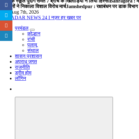
पब्लिक स्कूल पुंदाग समेत 7 ब्रांच के खिलाड़ियों ने लिया हिस्सा
Bahragora : मौदा
संगठनों ने निकाला विशाल विरोध मार्च
Jamshedpur : रक्षाबंधन पर डाक विभाग क
Fri. Aug 7th, 2026
प्रमंडल
नज़र हर खबर पर
कोल्हान
रांची
पलामू
संथाल
शासन प्रशासन
अपराध जगत
राजनीति
ड्रीम होम
लॉगिन