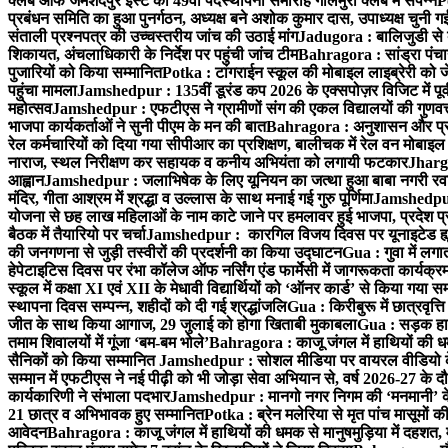
क्लब ऑफ जमशेदपुर ईस्ट का 49वाँ पदस्थापना समारोह गोलमुरी क्लब में संपन्न
P
प्रबंधन समिति का हुआ पुनर्गठन, अध्यक्ष बने अशोक कुमार दास, उपाध्यक्ष चुनी गई
संताली प्रश्नपत्र की उच्चस्तरीय जांच की उठाई मांग
Jadugora : बालिजुडी से 
शिकायत, अंचलाधिकारी के निर्देश पर पहुंची जांच टीम
Bahragora : सांड्रा पंच
पुजारियों को किया सम्मानित
Potka : टांगराईन स्कूल की मोबाइल लाइब्रेरी को ज
पहुंचा मामला
Jamshedpur : 135वीं डूरंड कप 2026 के एक्सपोज़र विजिट में पूर्वी
महोत्सव
Jamshedpur : एफटीएस ने ग्रामीणों संग की एकल विद्यालयों की गुणवत्ता
भाजपा कार्यकर्ताओं ने सुनी पीएम के मन की बात
Bahragora : अनुशासन और प्रतिभ
रेल कर्मचारियों को दिया गया सीपीआर का प्रशिक्षण, बालीचक में रेल वन मोबाइ
नाराज, स्थल निरीक्षण कर सहायक व कनीय अभियंता को लगायी फटकार
Jhargr
आह्वान
Jamshedpur : जलाभिषेक के लिए यूनियन का जत्था हुआ बाबा नगरी रव
मंदिर, गीता आश्रम में श्रद्धा व उल्लास के साथ मनाई गई गुरु पूर्णिमा
Jamshedpur :
योजना से छह लाख महिलाओं के नाम काटे जाने पर हमलावर हुई भाजपा, प्रदेश प्र
बैठक में तैयारियो पर चर्चा
Jamshedpur : कारगिल विजय दिवस पर यूनाइटेड ह्यूमन
की जनगणना से जुड़ी तस्वीरों की प्रदर्शनी का किया उद्घाटन
Gua : गुवा में लग
हेपेटाइटिस दिवस पर रंभा कॉलेज ऑफ नर्सिंग एंड फार्मेसी में जागरूकता कार्य
स्कूल में कक्षा XI एवं XII के मेधावी विद्यार्थियों को ‘ऑनर कार्ड’ से किया गया स
स्थापना दिवस सम्पन्न, शहीदों को दी गई श्रद्धांजलि
Gua : किरीबुरू में छात्रवृत्
जीत के साथ किया आगाज, 29 जुलाई को होगा खिताबी मुकाबला
Gua : सड़क हाद
तमाम शिवालयों में गूंजा ‘बम-बम भोले’
Bahragora : काजू जंगल में हाथियों की धम
सैनिकों को किया सम्मानित
Jamshedpur : सोशल मीडिया पर वायरल वीडियो के 
सम्मान में एफटीएस ने नई पीढ़ी को भी जोड़ा सेवा अभियान से, वर्ष 2026-27 के दौ
कार्यकारिणी ने संभाला पदभार
Jamshedpur : मानगो नगर निगम की ‘मनमानी’ के ख
21 छात्र व अभिभावक हुए सम्मानित
Potka : ब्रेन मलेरिया से मृत पांच मासूमों की
आवेदन
Bahragora : काजू जंगल में हाथियों की धमक से मानुषमुड़िया में दहशत,