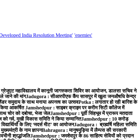
'Developed India Resolution Meeting'
'enemies'
्रेजुएट महाविद्यालय में कानूनी जागरुकता शिविर का आयोजन, डालसा सचिव ने
ले जाने की मांग
Jadugora : सीआरपीएफ कैंप सासपुर में खुला जनऔषधि केन्द्र
जेंडर समुदाय के साथ मनाया अपनत्व का उत्सव
Potka : लगातार हो रही बारिश के
े किया आकर्षित
Jamshedpur : साइबर क्राइम पर करीम सिटी कॉलेज में
साथ चोर को दबोचा, भेजा जेल
Jamshedpur : पूर्वी सिंहभूम में प्रारूप मतदाता
ो गर्व, मुखी विकास समिति ने किया सम्मानित
Jamshedpur : 10 करोड़
 विद्यार्थियों के लिए ‘मदर्स मीट’ का आयोजन
Jadugora : ब्रह्मर्षि महिला समिति
ख्यमंत्री के नाम ज्ञापन
Bahragora : मानुषमुड़िया में लैम्पस की सरकारी
वभीनी श्रद्धांजलि
Jamshedpur : जमशेदपुर के 86 साहित्य सेवियों को प्रदान