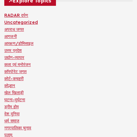
Explore Topics
RADAR दर्पण
Uncategorized
अपराध जगत
आगजनी
आरक्षण/डोमिसाइल
उत्तर प्रदेश
उद्योग-व्यापार
कला एवं मनोरंजन
कॉरपोरेट जगत
कोर्ट-कचहरी
कोल्हान
खेल खिलाड़ी
घटना-दुर्घटना
ड्रीम होम
देश दुनिया
धर्म समाज
नगरपालिका चुनाव
पलामू