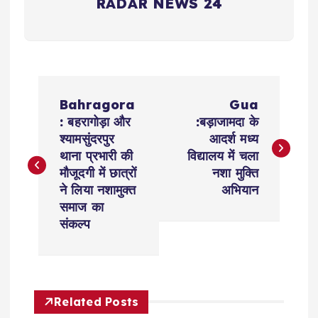
RADAR NEWS 24
P
Bahragora
Gua
o
: बहरागोड़ा और
:बड़ाजामदा के
श्यामसुंदरपुर
आदर्श मध्य
s
थाना प्रभारी की
विद्यालय में चला
मौजूदगी में छात्रों
नशा मुक्ति
t
ने लिया नशामुक्त
अभियान
समाज का
n
संकल्प
a
v
Related Posts