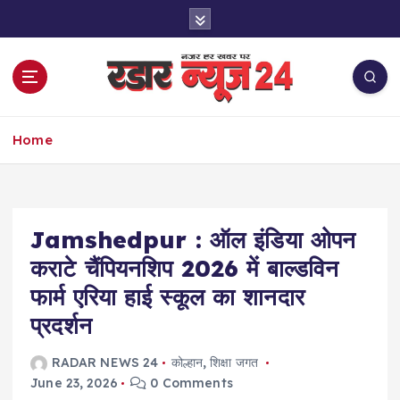
S
k
i
p
t
o
नज़र हर खबर पर
c
Home
o
n
t
e
Jamshedpur : ऑल इंडिया ओपन
n
t
कराटे चैंपियनशिप 2026 में बाल्डविन
फार्म एरिया हाई स्कूल का शानदार
प्रदर्शन
RADAR NEWS 24
कोल्हान
,
शिक्षा जगत
June 23, 2026
0 Comments