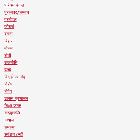
पश्चिम बंगाल
पुरस्कार/सम्मान
प्रमंडल
फीचर्स
बंगाल
बिहार
मौसम
रांची
राजनीति
रेलवे
विदाई समारोह
विशेष
विषेष
शासन प्रशासन
शिक्षा जगत
श्रद्धांजलि
संथाल
समस्या
सर्वेक्षण/सर्वे