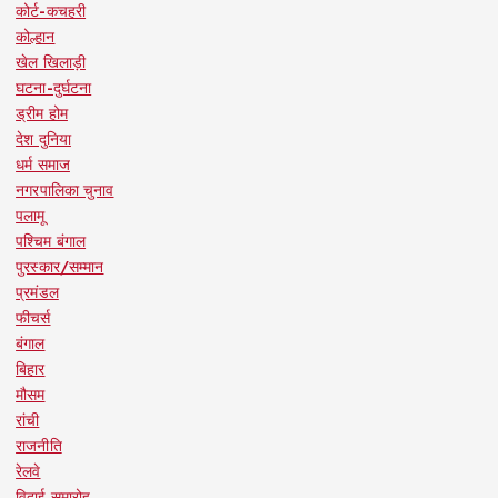
कोर्ट-कचहरी
कोल्हान
खेल खिलाड़ी
घटना-दुर्घटना
ड्रीम होम
देश दुनिया
धर्म समाज
नगरपालिका चुनाव
पलामू
पश्चिम बंगाल
पुरस्कार/सम्मान
प्रमंडल
फीचर्स
बंगाल
बिहार
मौसम
रांची
राजनीति
रेलवे
विदाई समारोह