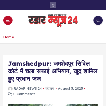
S
k
i
p
t
o
नज़र हर खबर पर
c
Home
o
n
t
e
Jamshedpur: जमशेदपुर सिविल
n
t
कोर्ट में चला सफाई अभियान, खुद शामिल
हुए प्रधान जज
RADAR NEWS 24
कोल्हान
August 3, 2025
0 Comments