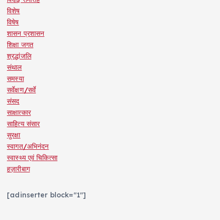
विशेष
विषेष
शासन प्रशासन
शिक्षा जगत
श्रद्धांजलि
संथाल
समस्या
सर्वेक्षण/सर्वे
संसद
साक्षात्कार
साहित्य संसार
सुरक्षा
स्वागत/अभिनंदन
स्वास्थ्य एवं चिकित्सा
हज़ारीबाग
[adinserter block="1"]