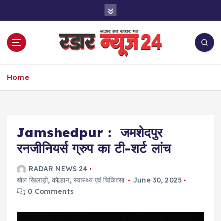
S
k
i
p
t
o
नज़र हर खबर पर
c
Home
o
n
t
e
Jamshedpur : जमशेदपुर
n
t
रनजीनियर्स ग्रुप का टी-शर्ट लांच
RADAR NEWS 24
खेल खिलाड़ी
,
कोल्हान
,
स्वास्थ्य एवं चिकित्सा
June 30, 2025
0 Comments