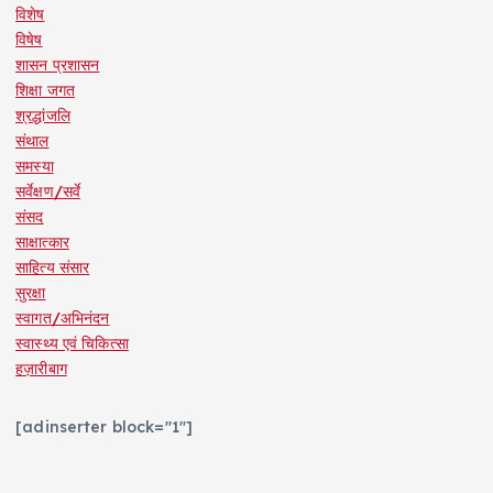
विशेष
विषेष
शासन प्रशासन
शिक्षा जगत
श्रद्धांजलि
संथाल
समस्या
सर्वेक्षण/सर्वे
संसद
साक्षात्कार
साहित्य संसार
सुरक्षा
स्वागत/अभिनंदन
स्वास्थ्य एवं चिकित्सा
हज़ारीबाग
[adinserter block="1"]