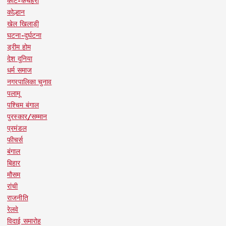
कोर्ट-कचहरी
कोल्हान
खेल खिलाड़ी
घटना-दुर्घटना
ड्रीम होम
देश दुनिया
धर्म समाज
नगरपालिका चुनाव
पलामू
पश्चिम बंगाल
पुरस्कार/सम्मान
प्रमंडल
फीचर्स
बंगाल
बिहार
मौसम
रांची
राजनीति
रेलवे
विदाई समारोह