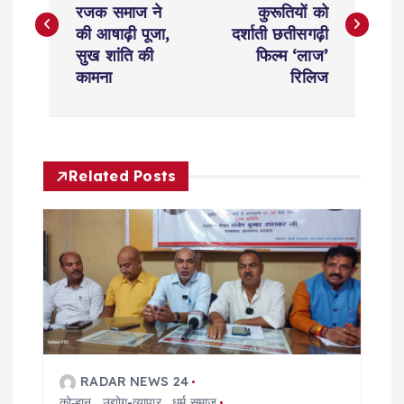
रजक समाज ने
कुरूतियों को
s
की आषाढ़ी पूजा,
दर्शाती छतीसगढ़ी
सुख शांति की
फिल्म ‘लाज’
t
कामना
रिलिज
n
a
Related Posts
v
i
g
a
t
RADAR NEWS 24
कोल्हान
,
उद्योग-व्यापार
,
धर्म समाज