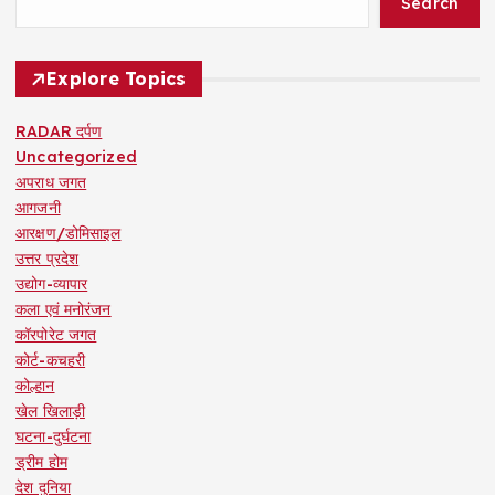
Search
Explore Topics
RADAR दर्पण
Uncategorized
अपराध जगत
आगजनी
आरक्षण/डोमिसाइल
उत्तर प्रदेश
उद्योग-व्यापार
कला एवं मनोरंजन
कॉरपोरेट जगत
कोर्ट-कचहरी
कोल्हान
खेल खिलाड़ी
घटना-दुर्घटना
ड्रीम होम
देश दुनिया