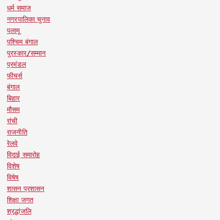
धर्म समाज
नगरपालिका चुनाव
पलामू
पश्चिम बंगाल
पुरस्कार/सम्मान
प्रमंडल
फीचर्स
बंगाल
बिहार
मौसम
रांची
राजनीति
रेलवे
विदाई समारोह
विशेष
विषेष
शासन प्रशासन
शिक्षा जगत
श्रद्धांजलि