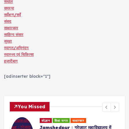
संथाल
समस्या
सर्वेक्षण/सर्वे
संसद
साक्षात्कार
साहित्य संसार
सुरक्षा
स्वागत/अभिनंदन
स्वास्थ्य एवं चिकित्सा
हज़ारीबाग
[adinserter block="1"]
You Missed
कोल्हान
धर्म समाज
शिक्षा जगत
Badajamda : बड़ा जामदा क्षेत्र में टाटा