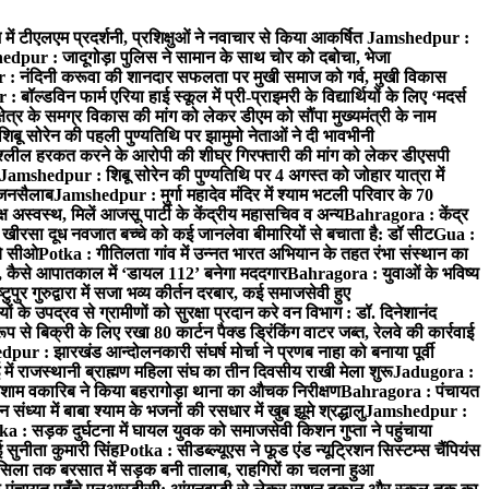
में टीएलएम प्रदर्शनी, प्रशिक्षुओं ने नवाचार से किया आकर्षित
Jamshedpur :
dpur : जादूगोड़ा पुलिस ने सामान के साथ चोर को दबोचा, भेजा
 नंदिनी करूवा की शानदार सफलता पर मुखी समाज को गर्व, मुखी विकास
ॉल्डविन फार्म एरिया हाई स्कूल में प्री-प्राइमरी के विद्यार्थियों के लिए ‘मदर्स
्र के समग्र विकास की मांग को लेकर डीएम को सौंपा मुख्यमंत्री के नाम
बू सोरेन की पहली पुण्यतिथि पर झामुमो नेताओं ने दी भावभीनी
अश्लील हरकत करने के आरोपी की शीघ्र गिरफ्तारी की मांग को लेकर डीएसपी
Jamshedpur : शिबू सोरेन की पुण्यतिथि पर 4 अगस्त को जोहार यात्रा में
ा जनसैलाब
Jamshedpur : मुर्गा महादेव मंदिर में श्याम भटली परिवार के 70
 अस्वस्थ, मिलें आजसू पार्टी के केंद्रीय महासचिव व अन्य
Bahragora : केंद्र
: खीरसा दूध नवजात बच्चे को कई जानलेवा बीमारियों से बचाता है: डॉ सीट
Gua :
चे सीओ
Potka : गीतिलता गांव में उन्नत भारत अभियान के तहत रंभा संस्थान का
 कैसे आपातकाल में ‘डायल 112’ बनेगा मददगार
Bahragora : युवाओं के भविष्य
ुपुर गुरुद्वारा में सजा भव्य कीर्तन दरबार, कई समाजसेवी हुए
के उपद्रव से ग्रामीणों को सुरक्षा प्रदान करे वन विभाग : डॉ. दिनेशानंद
 से बिक्री के लिए रखा 80 कार्टन पैक्ड ड्रिंकिंग वाटर जब्त, रेलवे की कार्रवाई
ur : झारखंड आन्दोलनकारी संघर्ष मोर्चा ने प्रणब नाहा को बनाया पूर्वी
 राजस्थानी ब्राह्मण महिला संघ का तीन दिवसीय राखी मेला शुरू
Jadugora :
ाम वकारिब ने किया बहरागोड़ा थाना का औचक निरीक्षण
Bahragora : पंचायत
्या में बाबा श्याम के भजनों की रसधार में खुब झूमे श्रद्धालु
Jamshedpur :
a : सड़क दुर्घटना में घायल युवक को समाजसेवी किशन गुप्ता ने पहुंचाया
 सुनीता कुमारी सिंह
Potka : सीडब्ल्यूएस ने फूड एंड न्यूट्रिशन सिस्टम्स चैंपियंस
सिला तक बरसात में सड़क बनी तालाब, राहगिरों का चलना हुआ