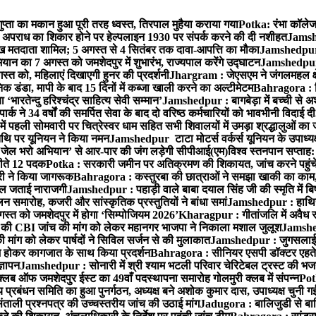
्ता का मकान हुआ पूरी तरह ध्वस्त, तिरपाल मुहैया कराया गया
Potka: रंभा कॉलेज 
अपराध का शिकार होने पर हेल्पलाइन 1930 पर संपर्क करने की दी नशीहत
Jamshe
लाख मतदाता शामिल; 5 अगस्त से 4 सितंबर तक दावा-आपत्ति का मौका
Jamshedpur :
ान का 7 अगस्त को जमशेदपुर में शुभारंभ, राज्यपाल करेंगे उद्घाटन
Jamshedpur : ब
्त को, महिलाएं दिखाएगी हुनर की प्रदर्शनी
Jhargram : जेएसएम ने जंगलमहल क्षेत
 डंडा, मापी के बाद 15 दिनों में कब्जा खाली करने का अल्टीमेटम
Bahragora : शि
ारतेन्दु हरिश्चंद्र साहित्य सेवी सम्मान’
Jamshedpur : बागबेड़ा में बच्ची से 
ने 34 वर्षों की समर्पित सेवा के बाद दो वरिष्ठ कर्मचारियों को भावभीनी विदाई दी
ं पहली सोमवारी पर चित्रेस्वर धाम सहित सभी शिवालयों में उमड़ा श्रद्धालुओं क
थि पर यूनियन ने किया नमन
Jamshedpur टाटा मोटर्स वर्कर्स यूनियन के उपाध्यक्ष
‘जेल भरो अभियान’ से आर-पार की जंग लड़ेगी सीपीआई(एम)
विश्व स्तनपान सप्ताह
 जीते 12 पदक
Potka : सरकारी जमीन पर अतिक्रमण की शिकायत, जांच करने पहुं
ारी ने किया जागरूक
Bahragora : कस्तुरबा की छात्राओं ने समझा खाकी का काम,
काल जताई नाराजगी
Jamshedpur : पहाड़ी वाले बाबा दयाल सिंह जी की स्मृति में बिष्ट
समारोह, कजरी और सांस्कृतिक प्रस्तुतियों ने बांधा समां
Jamshedpur : हाथियों 
स्त को जमशेदपुर में होगा ‘सिम्पोजियम 2026’
Kharagpur : गीतांजलि में अवैध रूप
 CBI जांच की मांग को लेकर महानगर भाजपा ने निकाला मशाल जुलूश
Jamshedp
मांग को लेकर पार्षदों ने सिविल सर्जन से की मुलाकात
Jamshedpur : जुगसलाई में
श होकर कागजात के साथ किया प्रदर्शन
Bahragora : सीनियर एसपी डॉक्टर एहतेश
्ञापन
Jamshedpur : सोनारी में श्री श्याम भटली परिवार चेरिटेबल ट्रस्ट की भजन संध
्लब ऑफ जमशेदपुर ईस्ट का 49वाँ पदस्थापना समारोह गोलमुरी क्लब में संपन्न
Potk
 प्रबंधन समिति का हुआ पुनर्गठन, अध्यक्ष बने अशोक कुमार दास, उपाध्यक्ष चुनी गई
ताली प्रश्नपत्र की उच्चस्तरीय जांच की उठाई मांग
Jadugora : बालिजुडी से बा