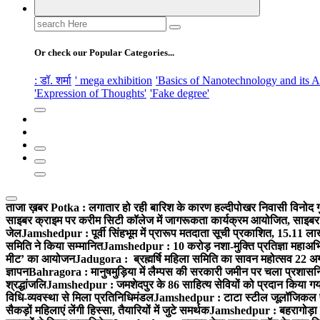
Search
for:
Or check our Popular Categories...
: डॉ. शर्मा
' mega exhibition
'Basics of Nanotechnology and its A
'Expression of Thoughts'
'Fake degree'
ताजा ख़बर
Potka : लगातार हो रही बारिश के कारण हल्दीपोखर निवासी विनोद गुप
साइबर क्राइम पर करीम सिटी कॉलेज में जागरूकता कार्यक्रम आयोजित, साइबर 
जेल
Jamshedpur : पूर्वी सिंहभूम में प्रारूप मतदाता सूची प्रकाशित, 15.11 
समिति ने किया सम्मानित
Jamshedpur : 10 करोड़ नशा-मुक्ति प्रतिज्ञा महाअभिय
मीट’ का आयोजन
Jadugora : ब्रह्मर्षि महिला समिति का सावन महोत्सव 22 अगस
ज्ञापन
Bahragora : मानुषमुड़िया में लैम्पस की सरकारी जमीन पर चला प्रशासनिक
श्रद्धांजलि
Jamshedpur : जमशेदपुर के 86 साहित्य सेवियों को प्रदान किया गया ‘भ
विधि-व्यवस्था से मिला प्रतिनिधिमंडल
Jamshedpur : टाटा स्टील जूलॉजिकल पार्क 
सैकड़ों महिलाएं लेंगी हिस्सा, तैयारियों में जुटे समर्थक
Jamshedpur : बहरागोड़ा मे