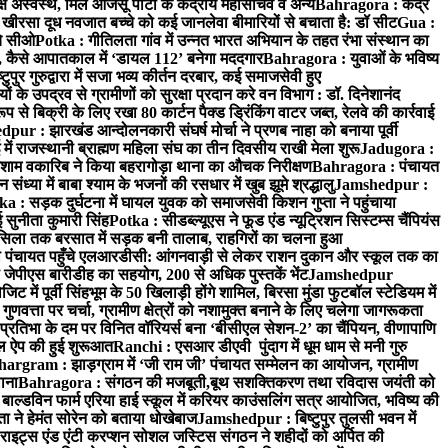
 अस्वस्थ, मिलें आजसू पार्टी के केंद्रीय महासचिव व अन्य
Bahragora : केंद्र
: खीरसा दूध नवजात बच्चे को कई जानलेवा बीमारियों से बचाता है: डॉ सीट
Gua :
चे सीओ
Potka : गीतिलता गांव में उन्नत भारत अभियान के तहत रंभा संस्थान का
 कैसे आपातकाल में ‘डायल 112’ बनेगा मददगार
Bahragora : युवाओं के भविष्य
ुपुर गुरुद्वारा में सजा भव्य कीर्तन दरबार, कई समाजसेवी हुए
के उपद्रव से ग्रामीणों को सुरक्षा प्रदान करे वन विभाग : डॉ. दिनेशानंद
 से बिक्री के लिए रखा 80 कार्टन पैक्ड ड्रिंकिंग वाटर जब्त, रेलवे की कार्रवाई
ur : झारखंड आन्दोलनकारी संघर्ष मोर्चा ने प्रणब नाहा को बनाया पूर्वी
 राजस्थानी ब्राह्मण महिला संघ का तीन दिवसीय राखी मेला शुरू
Jadugora :
ाम वकारिब ने किया बहरागोड़ा थाना का औचक निरीक्षण
Bahragora : पंचायत
्या में बाबा श्याम के भजनों की रसधार में खुब झूमे श्रद्धालु
Jamshedpur :
a : सड़क दुर्घटना में घायल युवक को समाजसेवी किशन गुप्ता ने पहुंचाया
 सुनीता कुमारी सिंह
Potka : सीडब्ल्यूएस ने फूड एंड न्यूट्रिशन सिस्टम्स चैंपियंस
सिला तक बरसात में सड़क बनी तालाब, राहगिरों का चलना हुआ
ा पंचायत पहुँचे एलआरडीसी: आंगनवाड़ी से लेकर राशन दुकान और स्कूल तक का
 जेपीएस बारीडीह का सहयोग, 200 से अधिक पुस्तकें भेंट
Jamshedpur
ें पूर्वी सिंहभूम के 50 खिलाड़ी होंगे शामिल, बिरसा मुंडा फुटबॉल स्टेडियम में
वत्ता पर चर्चा, ग्रामीण क्षेत्रों को नशामुक्त बनाने के लिए चलेगा जागरूकता
तिभा के दम पर विनित वॉरियर्स बना ‘बीसीएल सेशन-2’ का चैंपियन, वीणापाणि
इल ऐप की हुई शुरूआत
Ranchi : एसआर डीएवी पुंदाग में धूम धाम से मनी गुरु
hargram : झाड़ग्राम में ‘जी राम जी’ पंचायत सम्मेलन का आयोजन, ग्रामीण
ाना
Bahragora : संगठन की मजबूती,बूथ सशक्तिकरण तथा रविदास जयंती को
ल्डविन फार्म एरिया हाई स्कूल में करियर काउंसलिंग सत्र आयोजित, भविष्य की
ा ने हेमंत सोरेन को बताया धोखेबाज
Jamshedpur : बिष्टुपुर तुलसी भवन में
इट्स एंड एंटी करप्शन सोशल जस्टिस संगठन ने शहीदों को अर्पित की