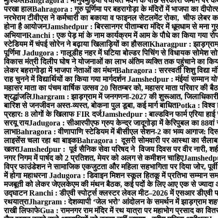
मुश्किल
Bahgragora : मानुषमुड़िया पंचायत भवन के पीछे सरकारी जमीन पर कब्ज
परखा हाल
Bahragora : गुरु पूर्णिमा पर बहरागोड़ा के मंदिरों में भाजपा का दीपोत
नरभेराम टीवीएस ने कर्मचारी का बकाया व फाइनल सेटलमेंट रोका, चीफ लेबर क
होना है आयोजन
Jamshedpur : बिरसानगर पीताम्बरा मंदिर में धूमधाम से मना गुरुप
अभियान
Ranchi : एक पेड़ मां के नाम कार्यक्रम में आम के पौधे का किया गया रो
स्टेडियम में चंपई सोरेन ने बढ़ाया खिलाड़ियों का हौसला
Kharagpur : झाड़ग्राम म
पूर्णिमा
Jadugora : गालूडीह नहर में घटिया बोल्डर पिचिंग से विधायक सोमेश 
विकास मंत्री दिलीप घोष ने योजनाओं का लाभ अंतिम व्यक्ति तक पहुंचाने का किय
लेकर बहरागोड़ा में भाजपा नेताओं का मंथन
Bahragora : सरस्वती शिशु विद्या मंदि
राह चुनने में विद्यार्थियों का किया गया मार्गदर्शन
Jamshedpur : मंईयां सम्मान योज
महासर माता का पंचम वार्षिक उत्सव 20 सितम्बर को, महासर माता परिवार की बैठक 
श्रद्धांजलि
Jhargram : झाड़ग्राम में जनगणना-2027 की शुरूआत, जिलाधिकारी ने 
बारिश से जनजीवन अस्त-व्यस्त, बोकना पुल डूबा, कई मार्ग बाधित
Potka : विश्व 
प्रहार: 8 लोगों के खिलाफ FIR दर्ज
Jamshedpur : बाल्डविन फार्म एरिया हाई स्क
सरयू राय
Jadugora : सीआरपीएफ ग्रुप केन्द्र जादूगोड़ा में केरिपुबल का 88वां स
लाभ
Bahragora : वीणापाणि स्टेडियम में बीसीएल सेशन-2 का भव्य आगाज: दि
लाइसेंस चला रहा था बाइक
Bahragora : दूसरी सोमवारी पर आस्था का सैलाब, चि
खतरा
Jamshedpur : पूर्व सैनिक सेवा परिषद ने विजय दिवस पर वीर नारी, शहीद
नगर निगम में पार्षद को 2 प्रतिशत, मेयर को अलग से कमीशन चाहिए
Jamshedpur 
विप्र फाउंडेशन ने सामाजिक एकजुटता और महिला सहभागिता पर दिया जोर, पूर्वी 
में होगा महाधरना
Jadugora : डिवाइन मिशन स्कूल हितकू में प्रतिभा सम्मान स
मजबूती को लेकर जेएलकेएम की मंथन बैठक, कई पदों के लिए आए एक से ज्यादा
उद्घाटन
Ranchi : डीएवी स्पोर्ट्स क्लस्टर लेवल मीट–2026 में एसआर डीएवी पब्ल
रथयात्रा
Jhargram : देशव्यापी ‘जेल भरो’ आंदोलन के समर्थन में झाड़ग्राम शहर 
राखी लिफाफे
Gua : रामनगर राम मंदिर में रथ यात्रा पर महाभोग प्रसाद का वितरण