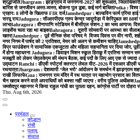
श्रद्धांजलि
Jhargram : झाड़ग्राम में जनगणना-2027 की शुरूआत, जिलाधिकारी ने 
बारिश से जनजीवन अस्त-व्यस्त, बोकना पुल डूबा, कई मार्ग बाधित
Potka : विश्व 
प्रहार: 8 लोगों के खिलाफ FIR दर्ज
Jamshedpur : बाल्डविन फार्म एरिया हाई स्क
सरयू राय
Jadugora : सीआरपीएफ ग्रुप केन्द्र जादूगोड़ा में केरिपुबल का 88वां स
लाभ
Bahragora : वीणापाणि स्टेडियम में बीसीएल सेशन-2 का भव्य आगाज: दि
लाइसेंस चला रहा था बाइक
Bahragora : दूसरी सोमवारी पर आस्था का सैलाब, चि
खतरा
Jamshedpur : पूर्व सैनिक सेवा परिषद ने विजय दिवस पर वीर नारी, शहीद
नगर निगम में पार्षद को 2 प्रतिशत, मेयर को अलग से कमीशन चाहिए
Jamshedpur 
विप्र फाउंडेशन ने सामाजिक एकजुटता और महिला सहभागिता पर दिया जोर, पूर्वी 
में होगा महाधरना
Jadugora : डिवाइन मिशन स्कूल हितकू में प्रतिभा सम्मान स
मजबूती को लेकर जेएलकेएम की मंथन बैठक, कई पदों के लिए आए एक से ज्यादा
उद्घाटन
Ranchi : डीएवी स्पोर्ट्स क्लस्टर लेवल मीट–2026 में एसआर डीएवी पब्ल
रथयात्रा
Jhargram : देशव्यापी ‘जेल भरो’ आंदोलन के समर्थन में झाड़ग्राम शहर 
राखी लिफाफे
Gua : रामनगर राम मंदिर में रथ यात्रा पर महाभोग प्रसाद का वितरण
चैन खराब करने वाले अपराधियों को बक्सा नहीं जाएगा : वरीय पुलिस अधीक्षक
Jam
जमशेदपुर महानगर ने किया राहुल गांधी का पुतला दहन, कांग्रेस पार्टी पर दोहर
Thu. Aug 6th, 2026
प्रमंडल
कोल्हान
रांची
पलामू
संथाल