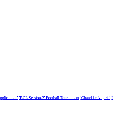
pplications'
'BCL Session-2' Football Tournament
'Chand ke Anjoria'