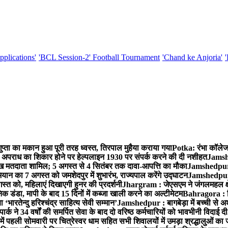
pplications'
'BCL Session-2' Football Tournament
'Chand ke Anjoria'
्ता का मकान हुआ पूरी तरह ध्वस्त, तिरपाल मुहैया कराया गया
Potka: रंभा कॉलेज 
अपराध का शिकार होने पर हेल्पलाइन 1930 पर संपर्क करने की दी नशीहत
Jamshe
लाख मतदाता शामिल; 5 अगस्त से 4 सितंबर तक दावा-आपत्ति का मौका
Jamshedpur :
ान का 7 अगस्त को जमशेदपुर में शुभारंभ, राज्यपाल करेंगे उद्घाटन
Jamshedpur : ब
्त को, महिलाएं दिखाएगी हुनर की प्रदर्शनी
Jhargram : जेएसएम ने जंगलमहल क्षेत
 डंडा, मापी के बाद 15 दिनों में कब्जा खाली करने का अल्टीमेटम
Bahragora : शि
ारतेन्दु हरिश्चंद्र साहित्य सेवी सम्मान’
Jamshedpur : बागबेड़ा में बच्ची से 
ने 34 वर्षों की समर्पित सेवा के बाद दो वरिष्ठ कर्मचारियों को भावभीनी विदाई दी
ं पहली सोमवारी पर चित्रेस्वर धाम सहित सभी शिवालयों में उमड़ा श्रद्धालुओं क