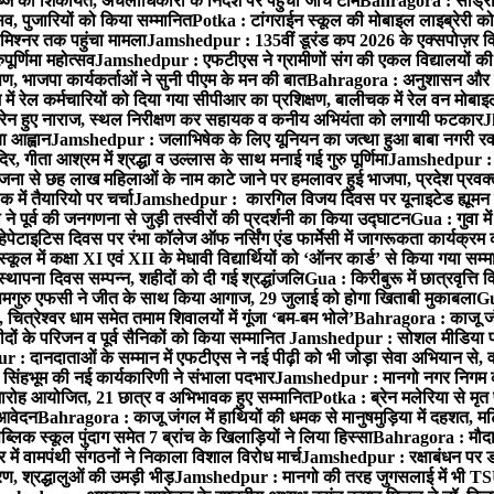
े की शिकायत, अंचलाधिकारी के निर्देश पर पहुंची जांच टीम
Bahragora : सांड्र
्सव, पुजारियों को किया सम्मानित
Potka : टांगराईन स्कूल की मोबाइल लाइब्रेरी को
मिश्नर तक पहुंचा मामला
Jamshedpur : 135वीं डूरंड कप 2026 के एक्सपोज़र विजिट म
ूर्णिमा महोत्सव
Jamshedpur : एफटीएस ने ग्रामीणों संग की एकल विद्यालयों की गुण
पण, भाजपा कार्यकर्ताओं ने सुनी पीएम के मन की बात
Bahragora : अनुशासन और प्र
ें रेल कर्मचारियों को दिया गया सीपीआर का प्रशिक्षण, बालीचक में रेल वन मोबा
सोरेन हुए नाराज, स्थल निरीक्षण कर सहायक व कनीय अभियंता को लगायी फटकार
J
ा आह्वान
Jamshedpur : जलाभिषेक के लिए यूनियन का जत्था हुआ बाबा नगरी रव
र, गीता आश्रम में श्रद्धा व उल्लास के साथ मनाई गई गुरु पूर्णिमा
Jamshedpur : बा
ना से छह लाख महिलाओं के नाम काटे जाने पर हमलावर हुई भाजपा, प्रदेश प्रवक्त
में तैयारियो पर चर्चा
Jamshedpur : कारगिल विजय दिवस पर यूनाइटेड ह्यूमन रा
पूर्व की जनगणना से जुड़ी तस्वीरों की प्रदर्शनी का किया उद्घाटन
Gua : गुवा म
हेपेटाइटिस दिवस पर रंभा कॉलेज ऑफ नर्सिंग एंड फार्मेसी में जागरूकता कार्यक्
ूल में कक्षा XI एवं XII के मेधावी विद्यार्थियों को ‘ऑनर कार्ड’ से किया गया सम्
्थापना दिवस सम्पन्न, शहीदों को दी गई श्रद्धांजलि
Gua : किरीबुरू में छात्रवृत्ति
समगुरु एफसी ने जीत के साथ किया आगाज, 29 जुलाई को होगा खिताबी मुकाबला
Gu
त्रेश्वर धाम समेत तमाम शिवालयों में गूंजा ‘बम-बम भोले’
Bahragora : काजू जंगल
ों के परिजन व पूर्व सैनिकों को किया सम्मानित
Jamshedpur : सोशल मीडिया पर
: दानदाताओं के सम्मान में एफटीएस ने नई पीढ़ी को भी जोड़ा सेवा अभियान से, वर्
सिंहभूम की नई कार्यकारिणी ने संभाला पदभार
Jamshedpur : मानगो नगर निगम की 
मारोह आयोजित, 21 छात्र व अभिभावक हुए सम्मानित
Potka : ब्रेन मलेरिया से मृत 
 आवेदन
Bahragora : काजू जंगल में हाथियों की धमक से मानुषमुड़िया में दहशत, म
िक स्कूल पुंदाग समेत 7 ब्रांच के खिलाड़ियों ने लिया हिस्सा
Bahragora : मौदा म
में वामपंथी संगठनों ने निकाला विशाल विरोध मार्च
Jamshedpur : रक्षाबंधन पर ड
, श्रद्धालुओं की उमड़ी भीड़
Jamshedpur : मानगो की तरह जुगसलाई में भी TS