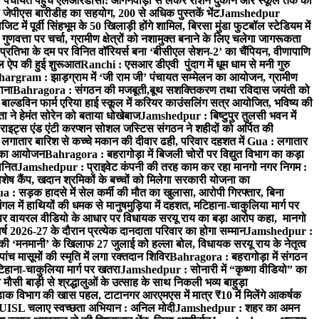
ा पंचायत पहुँचे एलआरडीसी: आंगनवाड़ी से लेकर राशन दुकान और स्कूल तक का
 जेपीएस बारीडीह का सहयोग, 200 से अधिक पुस्तकें भेंट
Jamshedpur
ें पूर्वी सिंहभूम के 50 खिलाड़ी होंगे शामिल, बिरसा मुंडा फुटबॉल स्टेडियम में
वत्ता पर चर्चा, ग्रामीण क्षेत्रों को नशामुक्त बनाने के लिए चलेगा जागरूकता
तिभा के दम पर विनित वॉरियर्स बना ‘बीसीएल सेशन-2’ का चैंपियन, वीणापाणि
इल ऐप की हुई शुरूआत
Ranchi : एसआर डीएवी पुंदाग में धूम धाम से मनी गुरु
hargram : झाड़ग्राम में ‘जी राम जी’ पंचायत सम्मेलन का आयोजन, ग्रामीण
ाना
Bahragora : संगठन की मजबूती,बूथ सशक्तिकरण तथा रविदास जयंती को
ल्डविन फार्म एरिया हाई स्कूल में करियर काउंसलिंग सत्र आयोजित, भविष्य की
ा ने हेमंत सोरेन को बताया धोखेबाज
Jamshedpur : बिष्टुपुर तुलसी भवन में
इट्स एंड एंटी करप्शन सोशल जस्टिस संगठन ने शहीदों को अर्पित की
ें लगातार बारिश से कच्चे मकान की दीवार ढही, परिवार दहशत में
Gua : लगातार
रम का आयोजन
Bahragora : बहरागोड़ा में बिजली चोरों पर विद्युत विभाग का कड़ा
मानित
Jamshedpur : प्राइवेट कंपनी की तरह काम कर रहा मानगो नगर निगम :
 विशेष कैंप, खदान श्रमिकों के बच्चों को मिलेगा सरकारी योजना का
a : सड़क हादसे में सेल कर्मी की मौत का खुलासा, आरोपी गिरफ्तार, बिना
 में हाथियों की धमक से मानुषमुड़िया में दहशत, मटिहाना-चाकुलिया मार्ग पर
 वायरल वीडियो के आधार पर विधायक सरयू राय का बड़ा आरोप कहा, मानगो
ष 2026-27 के दौरान प्रत्येक दानदाता परिवार का होगा सम्मान
Jamshedpur :
‘मनमानी’ के खिलाफ 27 जुलाई को हल्ला बोल, विधायक सरयू राय के नेतृत्व
पांच मासूमों की स्मृति में लगा रक्तदान शिविर
Bahragora : बहरागोड़ा में संगठन
टिहाना-चाकुलिया मार्ग पर खतरा
Jamshedpur : सोनारी में “कृष्णा वीडियो” का
ौसी बाड़ी से श्रद्धालुओं के उत्साह के साथ निकली भव्य बाहुड़ा
ाक विभाग की खास पहल, टाटानगर आरएमएस में मात्र ₹10 में मिलेंगे आकर्षक
UISL चलाए स्वच्छता अभियान : अनिल मोदी
Jamshedpur : शहर का अमन