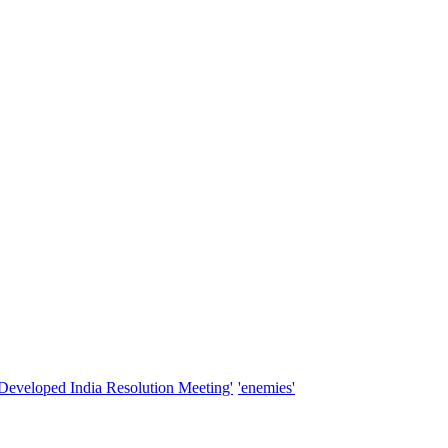
'Developed India Resolution Meeting'
'enemies'