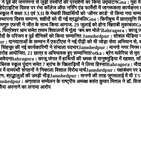
पूर्व की जनगणना से जुड़ी तस्वीरों की प्रदर्शनी का किया उद्घाटन
Gua : गुवा म
हेपेटाइटिस दिवस पर रंभा कॉलेज ऑफ नर्सिंग एंड फार्मेसी में जागरूकता कार्यक्
ूल में कक्षा XI एवं XII के मेधावी विद्यार्थियों को ‘ऑनर कार्ड’ से किया गया सम्
्थापना दिवस सम्पन्न, शहीदों को दी गई श्रद्धांजलि
Gua : किरीबुरू में छात्रवृत्ति
समगुरु एफसी ने जीत के साथ किया आगाज, 29 जुलाई को होगा खिताबी मुकाबला
Gu
त्रेश्वर धाम समेत तमाम शिवालयों में गूंजा ‘बम-बम भोले’
Bahragora : काजू जंगल
ों के परिजन व पूर्व सैनिकों को किया सम्मानित
Jamshedpur : सोशल मीडिया पर
: दानदाताओं के सम्मान में एफटीएस ने नई पीढ़ी को भी जोड़ा सेवा अभियान से, वर्
सिंहभूम की नई कार्यकारिणी ने संभाला पदभार
Jamshedpur : मानगो नगर निगम की 
मारोह आयोजित, 21 छात्र व अभिभावक हुए सम्मानित
Potka : ब्रेन मलेरिया से मृत 
 आवेदन
Bahragora : काजू जंगल में हाथियों की धमक से मानुषमुड़िया में दहशत, म
िक स्कूल पुंदाग समेत 7 ब्रांच के खिलाड़ियों ने लिया हिस्सा
Bahragora : मौदा म
में वामपंथी संगठनों ने निकाला विशाल विरोध मार्च
Jamshedpur : रक्षाबंधन पर ड
, श्रद्धालुओं की उमड़ी भीड़
Jamshedpur : मानगो की तरह जुगसलाई में भी TS
shedpur : अग्रवाल सम्मेलन के राष्ट्रीय अध्यक्ष बसंत कुमार मित्तल ने डॉ. विजय
ा रवैया अपनाने का लगाया आरोप