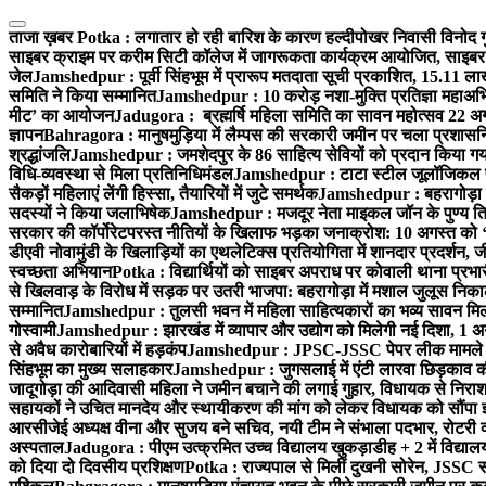
Skip
to
ताजा ख़बर
Potka : लगातार हो रही बारिश के कारण हल्दीपोखर निवासी विनोद गुप
content
साइबर क्राइम पर करीम सिटी कॉलेज में जागरूकता कार्यक्रम आयोजित, साइबर 
जेल
Jamshedpur : पूर्वी सिंहभूम में प्रारूप मतदाता सूची प्रकाशित, 15.11 
समिति ने किया सम्मानित
Jamshedpur : 10 करोड़ नशा-मुक्ति प्रतिज्ञा महाअभिय
मीट’ का आयोजन
Jadugora : ब्रह्मर्षि महिला समिति का सावन महोत्सव 22 अगस
ज्ञापन
Bahragora : मानुषमुड़िया में लैम्पस की सरकारी जमीन पर चला प्रशासनिक
श्रद्धांजलि
Jamshedpur : जमशेदपुर के 86 साहित्य सेवियों को प्रदान किया गया ‘भ
विधि-व्यवस्था से मिला प्रतिनिधिमंडल
Jamshedpur : टाटा स्टील जूलॉजिकल पार्क 
सैकड़ों महिलाएं लेंगी हिस्सा, तैयारियों में जुटे समर्थक
Jamshedpur : बहरागोड़ा मे
सदस्यों ने किया जलाभिषेक
Jamshedpur : मजदूर नेता माइकल जॉन के पुण्य ति
सरकार की कॉर्पोरेटपरस्त नीतियों के खिलाफ भड़का जनाक्रोश: 10 अगस्त को 
डीएवी नोवामुंडी के खिलाड़ियों का एथलेटिक्स प्रतियोगिता में शानदार प्रदर्शन,
स्वच्छता अभियान
Potka : विद्यार्थियों को साइबर अपराध पर कोवाली थाना प्रभ
से खिलवाड़ के विरोध में सड़क पर उतरी भाजपा: बहरागोड़ा में मशाल जुलूस नि
सम्मानित
Jamshedpur : तुलसी भवन में महिला साहित्यकारों का भव्य सावन मिलन 
गोस्वामी
Jamshedpur : झारखंड में व्यापार और उद्योग को मिलेगी नई दिशा, 1 अग
से अवैध कारोबारियों में हड़कंप
Jamshedpur : JPSC-JSSC पेपर लीक मामले की
सिंहभूम का मुख्य सलाहकार
Jamshedpur : जुगसलाई में एंटी लारवा छिड़काव की 
जादूगोड़ा की आदिवासी महिला ने जमीन बचाने की लगाई गुहार, विधायक से निरा
सहायकों ने उचित मानदेय और स्थायीकरण की मांग को लेकर विधायक को सौंपा ज
आरसीजेई अध्यक्ष वीना और सुजय बने सचिव, नयी टीम ने संभाला पदभार, रोटरी क
अस्पताल
Jadugora : पीएम उत्क्रमित उच्च विद्यालय खुकड़ाडीह + 2 में विद्यालय
को दिया दो दिवसीय प्रशिक्षण
Potka : राज्यपाल से मिलीं दुखनी सोरेन, JSSC सं