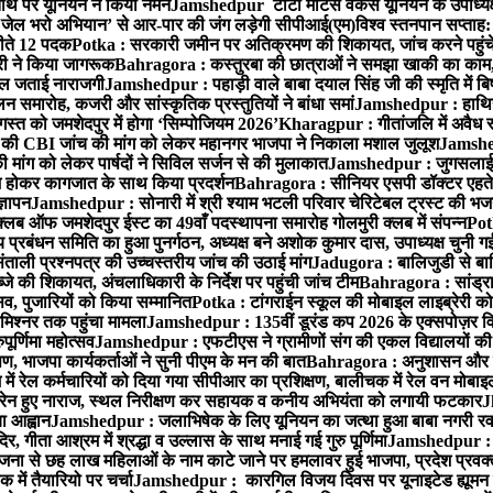
थि पर यूनियन ने किया नमन
Jamshedpur टाटा मोटर्स वर्कर्स यूनियन के उपाध्यक्ष
‘जेल भरो अभियान’ से आर-पार की जंग लड़ेगी सीपीआई(एम)
विश्व स्तनपान सप्ताह
 जीते 12 पदक
Potka : सरकारी जमीन पर अतिक्रमण की शिकायत, जांच करने पहुं
ारी ने किया जागरूक
Bahragora : कस्तुरबा की छात्राओं ने समझा खाकी का काम,
काल जताई नाराजगी
Jamshedpur : पहाड़ी वाले बाबा दयाल सिंह जी की स्मृति में बिष्ट
समारोह, कजरी और सांस्कृतिक प्रस्तुतियों ने बांधा समां
Jamshedpur : हाथियों 
स्त को जमशेदपुर में होगा ‘सिम्पोजियम 2026’
Kharagpur : गीतांजलि में अवैध रूप
 CBI जांच की मांग को लेकर महानगर भाजपा ने निकाला मशाल जुलूश
Jamshedp
मांग को लेकर पार्षदों ने सिविल सर्जन से की मुलाकात
Jamshedpur : जुगसलाई में
श होकर कागजात के साथ किया प्रदर्शन
Bahragora : सीनियर एसपी डॉक्टर एहतेश
्ञापन
Jamshedpur : सोनारी में श्री श्याम भटली परिवार चेरिटेबल ट्रस्ट की भजन संध
्लब ऑफ जमशेदपुर ईस्ट का 49वाँ पदस्थापना समारोह गोलमुरी क्लब में संपन्न
Potk
 प्रबंधन समिति का हुआ पुनर्गठन, अध्यक्ष बने अशोक कुमार दास, उपाध्यक्ष चुनी गई
ताली प्रश्नपत्र की उच्चस्तरीय जांच की उठाई मांग
Jadugora : बालिजुडी से बा
े की शिकायत, अंचलाधिकारी के निर्देश पर पहुंची जांच टीम
Bahragora : सांड्र
्सव, पुजारियों को किया सम्मानित
Potka : टांगराईन स्कूल की मोबाइल लाइब्रेरी को
मिश्नर तक पहुंचा मामला
Jamshedpur : 135वीं डूरंड कप 2026 के एक्सपोज़र विजिट म
ूर्णिमा महोत्सव
Jamshedpur : एफटीएस ने ग्रामीणों संग की एकल विद्यालयों की गुण
पण, भाजपा कार्यकर्ताओं ने सुनी पीएम के मन की बात
Bahragora : अनुशासन और प्र
ें रेल कर्मचारियों को दिया गया सीपीआर का प्रशिक्षण, बालीचक में रेल वन मोबा
सोरेन हुए नाराज, स्थल निरीक्षण कर सहायक व कनीय अभियंता को लगायी फटकार
J
ा आह्वान
Jamshedpur : जलाभिषेक के लिए यूनियन का जत्था हुआ बाबा नगरी रव
र, गीता आश्रम में श्रद्धा व उल्लास के साथ मनाई गई गुरु पूर्णिमा
Jamshedpur : बा
ना से छह लाख महिलाओं के नाम काटे जाने पर हमलावर हुई भाजपा, प्रदेश प्रवक्त
में तैयारियो पर चर्चा
Jamshedpur : कारगिल विजय दिवस पर यूनाइटेड ह्यूमन रा