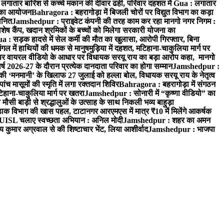
ें लगातार बारिश से कच्चे मकान की दीवार ढही, परिवार दहशत में
Gua : लगातार
रम का आयोजन
Bahragora : बहरागोड़ा में बिजली चोरों पर विद्युत विभाग का कड़ा
मानित
Jamshedpur : प्राइवेट कंपनी की तरह काम कर रहा मानगो नगर निगम :
 विशेष कैंप, खदान श्रमिकों के बच्चों को मिलेगा सरकारी योजना का
a : सड़क हादसे में सेल कर्मी की मौत का खुलासा, आरोपी गिरफ्तार, बिना
 में हाथियों की धमक से मानुषमुड़िया में दहशत, मटिहाना-चाकुलिया मार्ग पर
 वायरल वीडियो के आधार पर विधायक सरयू राय का बड़ा आरोप कहा, मानगो
ष 2026-27 के दौरान प्रत्येक दानदाता परिवार का होगा सम्मान
Jamshedpur :
‘मनमानी’ के खिलाफ 27 जुलाई को हल्ला बोल, विधायक सरयू राय के नेतृत्व
पांच मासूमों की स्मृति में लगा रक्तदान शिविर
Bahragora : बहरागोड़ा में संगठन
टिहाना-चाकुलिया मार्ग पर खतरा
Jamshedpur : सोनारी में “कृष्णा वीडियो” का
ौसी बाड़ी से श्रद्धालुओं के उत्साह के साथ निकली भव्य बाहुड़ा
ाक विभाग की खास पहल, टाटानगर आरएमएस में मात्र ₹10 में मिलेंगे आकर्षक
UISL चलाए स्वच्छता अभियान : अनिल मोदी
Jamshedpur : शहर का अमन
 कुमार अग्रवाल से की शिष्टाचार भेंट, लिया आशीर्वाद
Jamshedpur : भाजपा