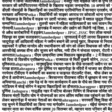
सदस्यों ने किया जलाभिषेक
Jamshedpur : मजदूर नेता माइकल जॉन के पुण्य ति
सरकार की कॉर्पोरेटपरस्त नीतियों के खिलाफ भड़का जनाक्रोश: 10 अगस्त को 
डीएवी नोवामुंडी के खिलाड़ियों का एथलेटिक्स प्रतियोगिता में शानदार प्रदर्शन,
स्वच्छता अभियान
Potka : विद्यार्थियों को साइबर अपराध पर कोवाली थाना प्रभ
से खिलवाड़ के विरोध में सड़क पर उतरी भाजपा: बहरागोड़ा में मशाल जुलूस नि
सम्मानित
Jamshedpur : तुलसी भवन में महिला साहित्यकारों का भव्य सावन मिलन 
गोस्वामी
Jamshedpur : झारखंड में व्यापार और उद्योग को मिलेगी नई दिशा, 1 अग
से अवैध कारोबारियों में हड़कंप
Jamshedpur : JPSC-JSSC पेपर लीक मामले की
सिंहभूम का मुख्य सलाहकार
Jamshedpur : जुगसलाई में एंटी लारवा छिड़काव की 
जादूगोड़ा की आदिवासी महिला ने जमीन बचाने की लगाई गुहार, विधायक से निरा
सहायकों ने उचित मानदेय और स्थायीकरण की मांग को लेकर विधायक को सौंपा ज
आरसीजेई अध्यक्ष वीना और सुजय बने सचिव, नयी टीम ने संभाला पदभार, रोटरी क
अस्पताल
Jadugora : पीएम उत्क्रमित उच्च विद्यालय खुकड़ाडीह + 2 में विद्यालय
को दिया दो दिवसीय प्रशिक्षण
Potka : राज्यपाल से मिलीं दुखनी सोरेन, JSSC सं
मुश्किल
Bahgragora : मानुषमुड़िया पंचायत भवन के पीछे सरकारी जमीन पर कब्ज
परखा हाल
Bahragora : गुरु पूर्णिमा पर बहरागोड़ा के मंदिरों में भाजपा का दीपोत
नरभेराम टीवीएस ने कर्मचारी का बकाया व फाइनल सेटलमेंट रोका, चीफ लेबर क
होना है आयोजन
Jamshedpur : बिरसानगर पीताम्बरा मंदिर में धूमधाम से मना गुरुप
अभियान
Ranchi : एक पेड़ मां के नाम कार्यक्रम में आम के पौधे का किया गया रो
स्टेडियम में चंपई सोरेन ने बढ़ाया खिलाड़ियों का हौसला
Kharagpur : झाड़ग्राम म
पूर्णिमा
Jadugora : गालूडीह नहर में घटिया बोल्डर पिचिंग से विधायक सोमेश 
विकास मंत्री दिलीप घोष ने योजनाओं का लाभ अंतिम व्यक्ति तक पहुंचाने का किय
लेकर बहरागोड़ा में भाजपा नेताओं का मंथन
Bahragora : सरस्वती शिशु विद्या मंदि
राह चुनने में विद्यार्थियों का किया गया मार्गदर्शन
Jamshedpur : मंईयां सम्मान योज
महासर माता का पंचम वार्षिक उत्सव 20 सितम्बर को, महासर माता परिवार की बैठक 