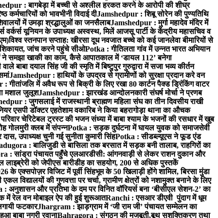
dpur : बागबेड़ा में बच्ची से अश्लील हरकत करने के आरोपी की शीघ्र
्ठ कर्मचारियों को भावभीनी विदाई दी
Jamshedpur : शिबू सोरेन की पुण्यतिथि
ालयों में उमड़ा श्रद्धालुओं का जनसैलाब
Jamshedpur : मुर्गा महादेव मंदिर में
र्कर्स यूनियन के उपाध्यक्ष अस्वस्थ, मिलें आजसू पार्टी के केंद्रीय महासचिव व
एम)
विश्व स्तनपान सप्ताह: खीरसा दूध नवजात बच्चे को कई जानलेवा बीमारियों से
िकायत, जांच करने पहुंचे सीओ
Potka : गीतिलता गांव में उन्नत भारत अभियान
 ने समझा खाकी का काम, कैसे आपातकाल में ‘डायल 112’ बनेगा
े बाबा दयाल सिंह जी की स्मृति में बिष्टुपुर गुरुद्वारा में सजा भव्य कीर्तन
समां
Jamshedpur : हाथियों के उपद्रव से ग्रामीणों को सुरक्षा प्रदान करे वन
गीतांजलि में अवैध रूप से बिक्री के लिए रखा 80 कार्टन पैक्ड ड्रिंकिंग वाटर
ा मशाल जुलूश
Jamshedpur : झारखंड आन्दोलनकारी संघर्ष मोर्चा ने प्रणब
dpur : जुगसलाई में राजस्थानी ब्राह्मण महिला संघ का तीन दिवसीय राखी
यर एसपी डॉक्टर एहतेशाम वकारिब ने किया बहरागोड़ा थाना का औचक
रिवार चेरिटेबल ट्रस्ट की भजन संध्या में बाबा श्याम के भजनों की रसधार में खुब
गोलमुरी क्लब में संपन्न
Potka : सड़क दुर्घटना में घायल युवक को समाजसेवी
दास, उपाध्यक्ष चुनी गई सुनीता कुमारी सिंह
Potka : सीडब्ल्यूएस ने फूड एंड
adugora : बालिजुडी से बासिला तक बरसात में सड़क बनी तालाब, राहगिरों का
 : सांड्रा पंचायत पहुँचे एलआरडीसी: आंगनवाड़ी से लेकर राशन दुकान और
ल लाइब्रेरी को जेपीएस बारीडीह का सहयोग, 200 से अधिक पुस्तकें
े एक्सपोज़र विजिट में पूर्वी सिंहभूम के 50 खिलाड़ी होंगे शामिल, बिरसा मुंडा
 विद्यालयों की गुणवत्ता पर चर्चा, ग्रामीण क्षेत्रों को नशामुक्त बनाने के लिए
: अनुशासन और प्रतिभा के दम पर विनित वॉरियर्स बना ‘बीसीएल सेशन-2’ का
क में रेल वन मोबाइल ऐप की हुई शुरूआत
Ranchi : एसआर डीएवी पुंदाग में धूम
ो लगायी फटकार
Jhargram : झाड़ग्राम में ‘जी राम जी’ पंचायत सम्मेलन का
ुआ बाबा नगरी रवाना
Bahragora : संगठन की मजबूती,बूथ सशक्तिकरण तथा