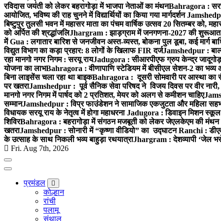
रविदास जयंती को लेकर बहरागोड़ा में भाजपा नेताओं का मंथन
Bahragora : सरस्वत
आयोजित, भविष्य की राह चुनने में विद्यार्थियों का किया गया मार्गदर्शन
Jamshedpur 
बिष्टुपुर तुलसी भवन में महासर माता का पंचम वार्षिक उत्सव 20 सितम्बर को, महास
को अर्पित की श्रद्धांजलि
Jhargram : झाड़ग्राम में जनगणना-2027 की शुरूआत, जि
में
Gua : लगातार बारिश से जनजीवन अस्त-व्यस्त, बोकना पुल डूबा, कई मार्ग बा
विद्युत विभाग का कड़ा प्रहार: 8 लोगों के खिलाफ FIR दर्ज
Jamshedpur : बाल्डवि
रहा मानगो नगर निगम : सरयू राय
Jadugora : सीआरपीएफ ग्रुप केन्द्र जादूगोड़ा 
योजना का लाभ
Bahragora : वीणापाणि स्टेडियम में बीसीएल सेशन-2 का भव्य
बिना लाइसेंस चला रहा था बाइक
Bahragora : दूसरी सोमवारी पर आस्था का सैलाब
पर खतरा
Jamshedpur : पूर्व सैनिक सेवा परिषद ने विजय दिवस पर वीर नारी, श
मानगो नगर निगम में पार्षद को 2 प्रतिशत, मेयर को अलग से कमीशन चाहिए
Jamsh
सम्मान
Jamshedpur : विप्र फाउंडेशन ने सामाजिक एकजुटता और महिला सहभागिता
विधायक सरयू राय के नेतृत्व में होगा महाधरना
Jadugora : डिवाइन मिशन स्कूल ह
शिविर
Bahragora : बहरागोड़ा में संगठन मजबूती को लेकर जेएलकेएम की मंथन 
खतरा
Jamshedpur : सोनारी में “कृष्णा वीडियो” का उद्घाटन
Ranchi : डीएवी 
के उत्साह के साथ निकली भव्य बाहुड़ा रथयात्रा
Jhargram : देशव्यापी ‘जेल भरो’
Fri. Aug 7th, 2026
प्रमंडल
कोल्हान
रांची
पलामू
संथाल