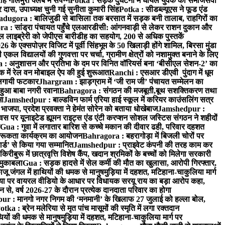
गोलमुरी क्लब में संपन्न
Potka : सड़क दुर्घटना में घायल युवक को समाजसेवी
दास, उपाध्यक्ष चुनी गई सुनीता कुमारी सिंह
Potka : सीडब्ल्यूएस ने फूड एंड
adugora : बालिजुडी से बासिला तक बरसात में सड़क बनी तालाब, राहगिरों का
 : सांड्रा पंचायत पहुँचे एलआरडीसी: आंगनवाड़ी से लेकर राशन दुकान और
ल लाइब्रेरी को जेपीएस बारीडीह का सहयोग, 200 से अधिक पुस्तकें
े एक्सपोज़र विजिट में पूर्वी सिंहभूम के 50 खिलाड़ी होंगे शामिल, बिरसा मुंडा
 विद्यालयों की गुणवत्ता पर चर्चा, ग्रामीण क्षेत्रों को नशामुक्त बनाने के लिए
: अनुशासन और प्रतिभा के दम पर विनित वॉरियर्स बना ‘बीसीएल सेशन-2’ का
क में रेल वन मोबाइल ऐप की हुई शुरूआत
Ranchi : एसआर डीएवी पुंदाग में धूम
ो लगायी फटकार
Jhargram : झाड़ग्राम में ‘जी राम जी’ पंचायत सम्मेलन का
ुआ बाबा नगरी रवाना
Bahragora : संगठन की मजबूती,बूथ सशक्तिकरण तथा
मा
Jamshedpur : बाल्डविन फार्म एरिया हाई स्कूल में करियर काउंसलिंग सत्र
जपा, प्रदेश प्रवक्ता ने हेमंत सोरेन को बताया धोखेबाज
Jamshedpur :
र यूनाइटेड ह्यूमन राइट्स एंड एंटी करप्शन सोशल जस्टिस संगठन ने शहीदों
Gua : गुवा में लगातार बारिश से कच्चे मकान की दीवार ढही, परिवार दहशत
 जागरूकता कार्यक्रम का आयोजन
Bahragora : बहरागोड़ा में बिजली चोरों पर
ार्ड’ से किया गया सम्मानित
Jamshedpur : प्राइवेट कंपनी की तरह काम कर
िरीबुरू में छात्रवृत्ति विशेष कैंप, खदान श्रमिकों के बच्चों को मिलेगा सरकारी
 मुकाबला
Gua : सड़क हादसे में सेल कर्मी की मौत का खुलासा, आरोपी गिरफ्तार,
 जंगल में हाथियों की धमक से मानुषमुड़िया में दहशत, मटिहाना-चाकुलिया मार्ग
 पर वायरल वीडियो के आधार पर विधायक सरयू राय का बड़ा आरोप कहा,
े, वर्ष 2026-27 के दौरान प्रत्येक दानदाता परिवार का होगा
r : मानगो नगर निगम की ‘मनमानी’ के खिलाफ 27 जुलाई को हल्ला बोल,
otka : ब्रेन मलेरिया से मृत पांच मासूमों की स्मृति में लगा रक्तदान
यों की धमक से मानुषमुड़िया में दहशत, मटिहाना-चाकुलिया मार्ग पर