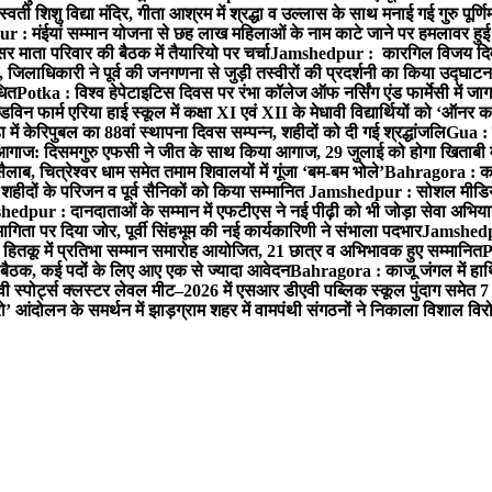
ी शिशु विद्या मंदिर, गीता आश्रम में श्रद्धा व उल्लास के साथ मनाई गई गुरु पूर्णि
: मंईयां सम्मान योजना से छह लाख महिलाओं के नाम काटे जाने पर हमलावर हुई भा
र माता परिवार की बैठक में तैयारियो पर चर्चा
Jamshedpur : कारगिल विजय दिवस प
लाधिकारी ने पूर्व की जनगणना से जुड़ी तस्वीरों की प्रदर्शनी का किया उद्घाटन
धित
Potka : विश्व हेपेटाइटिस दिवस पर रंभा कॉलेज ऑफ नर्सिंग एंड फार्मेसी में
न फार्म एरिया हाई स्कूल में कक्षा XI एवं XII के मेधावी विद्यार्थियों को ‘ऑनर क
में केरिपुबल का 88वां स्थापना दिवस सम्पन्न, शहीदों को दी गई श्रद्धांजलि
Gua : क
 आगाज: दिसमगुरु एफसी ने जीत के साथ किया आगाज, 29 जुलाई को होगा खिताबी
, चित्रेश्वर धाम समेत तमाम शिवालयों में गूंजा ‘बम-बम भोले’
Bahragora : काजू
हीदों के परिजन व पूर्व सैनिकों को किया सम्मानित
Jamshedpur : सोशल मीडिया
edpur : दानदाताओं के सम्मान में एफटीएस ने नई पीढ़ी को भी जोड़ा सेवा अभियान स
 पर दिया जोर, पूर्वी सिंहभूम की नई कार्यकारिणी ने संभाला पदभार
Jamshedpu
ितकू में प्रतिभा सम्मान समारोह आयोजित, 21 छात्र व अभिभावक हुए सम्मानित
P
बैठक, कई पदों के लिए आए एक से ज्यादा आवेदन
Bahragora : काजू जंगल में हाथि
स्पोर्ट्स क्लस्टर लेवल मीट–2026 में एसआर डीएवी पब्लिक स्कूल पुंदाग समेत 7 ब्
 आंदोलन के समर्थन में झाड़ग्राम शहर में वामपंथी संगठनों ने निकाला विशाल विरो