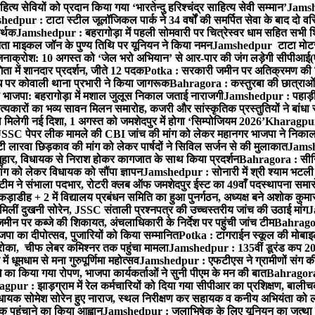
 सेवियों को प्रदान किया गया ‘भारतेन्दु हरिश्चंद्र साहित्य सेवी सम्मान’
Jamshe
edpur : टाटा स्टील जूलॉजिकल पार्क ने 34 वर्षों की समर्पित सेवा के बाद दो वरिष
मर्थक
Jamshedpur : बहरागोड़ा में पहली सोमवारी पर चित्रेस्वर धाम सहित सभी शिव
ा माइकल जॉन के पुण्य तिथि पर यूनियन ने किया नमन
Jamshedpur टाटा मोटर्स व
 जनाक्रोश: 10 अगस्त को ‘जेल भरो अभियान’ से आर-पार की जंग लड़ेगी सीपीआई(
ता में शानदार प्रदर्शन, जीते 12 पदक
Potka : सरकारी जमीन पर अतिक्रमण की श
ाध पर कोवाली थाना प्रभारी ने किया जागरूक
Bahragora : कस्तुरबा की छात्राओं
ी भाजपा: बहरागोड़ा में मशाल जुलूस निकाल जताई नाराजगी
Jamshedpur : पहाड़ी वाल
कारों का भव्य सावन मिलन समारोह, कजरी और सांस्कृतिक प्रस्तुतियों ने बांधा 
 मिलेगी नई दिशा, 1 अगस्त को जमशेदपुर में होगा ‘सिम्पोजियम 2026’
Kharagpur : 
C पेपर लीक मामले की CBI जांच की मांग को लेकर महानगर भाजपा ने निकाल
 लारवा छिड़काव की मांग को लेकर पार्षदों ने सिविल सर्जन से की मुलाकात
Jamshe
ुहार, विधायक से निराश होकर कागजात के साथ किया प्रदर्शन
Bahragora : सीनि
ग को लेकर विधायक को सौंपा ज्ञापन
Jamshedpur : सोनारी में श्री श्याम भटली प
ने संभाला पदभार, रोटरी क्लब ऑफ जमशेदपुर ईस्ट का 49वाँ पदस्थापना समारोह 
़ाडीह + 2 में विद्यालय प्रबंधन समिति का हुआ पुनर्गठन, अध्यक्ष बने अशोक कुमार 
मिलीं दुखनी सोरेन, JSSC संताली प्रश्नपत्र की उच्चस्तरीय जांच की उठाई मांग
J
ीन पर कब्जे की शिकायत, अंचलाधिकारी के निर्देश पर पहुंची जांच टीम
Bahragora
 भाजपा का दीपोत्सव, पुजारियों को किया सम्मानित
Potka : टांगराईन स्कूल की मोबाइ
ोका, चीफ लेबर कमिश्नर तक पहुंचा मामला
Jamshedpur : 135वीं डूरंड कप 2026 क
 धूमधाम से मना गुरुपूर्णिमा महोत्सव
Jamshedpur : एफटीएस ने ग्रामीणों संग की एकल
धे का किया गया रोपण, भाजपा कार्यकर्ताओं ने सुनी पीएम के मन की बात
Bahragora 
pur : झाड़ग्राम में रेल कर्मचारियों को दिया गया सीपीआर का प्रशिक्षण, बालीच
 विधायक सोमेश सोरेन हुए नाराज, स्थल निरीक्षण कर सहायक व कनीय अभियंता क
 पहुंचाने का किया आह्वान
Jamshedpur : जलाभिषेक के लिए यूनियन का जत्था ह