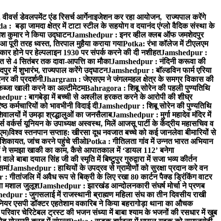
वर्स डेवलपमेंट एंड रिसर्च आर्गेनाइजेशन कर रहा आयोजन, राज्यपाल करेंगे
 बड़ा जामदा क्षेत्र में टाटा स्टील के सहयोग व दयानंद एंग्लो वैदिक संस्था के
मेश कुमार ने किया उद्घाटन
Jamshedpur : इनर व्हील क्लब ऑफ जमशेदपुर
आ पूरी तरह ध्वस्त, तिरपाल मुहैया कराया गया
Potka: रंभा कॉलेज में टीएलएम
र होने पर हेल्पलाइन 1930 पर संपर्क करने की दी नशीहत
Jamshedpur :
्त से 4 सितंबर तक दावा-आपत्ति का मौका
Jamshedpur : नंदिनी करूवा की
 में शुभारंभ, राज्यपाल करेंगे उद्घाटन
Jamshedpur : बॉल्डविन फार्म एरिया
नर की प्रदर्शनी
Jhargram : जेएसएम ने जंगलमहल क्षेत्र के समग्र विकास की
 कब्जा खाली करने का अल्टीमेटम
Bahragora : शिबू सोरेन की पहली पुण्यतिथि
dpur : बागबेड़ा में बच्ची से अश्लील हरकत करने के आरोपी की शीघ्र
्ठ कर्मचारियों को भावभीनी विदाई दी
Jamshedpur : शिबू सोरेन की पुण्यतिथि
ालयों में उमड़ा श्रद्धालुओं का जनसैलाब
Jamshedpur : मुर्गा महादेव मंदिर में
र्कर्स यूनियन के उपाध्यक्ष अस्वस्थ, मिलें आजसू पार्टी के केंद्रीय महासचिव व
एम)
विश्व स्तनपान सप्ताह: खीरसा दूध नवजात बच्चे को कई जानलेवा बीमारियों से
िकायत, जांच करने पहुंचे सीओ
Potka : गीतिलता गांव में उन्नत भारत अभियान
 ने समझा खाकी का काम, कैसे आपातकाल में ‘डायल 112’ बनेगा
े बाबा दयाल सिंह जी की स्मृति में बिष्टुपुर गुरुद्वारा में सजा भव्य कीर्तन
समां
Jamshedpur : हाथियों के उपद्रव से ग्रामीणों को सुरक्षा प्रदान करे वन
गीतांजलि में अवैध रूप से बिक्री के लिए रखा 80 कार्टन पैक्ड ड्रिंकिंग वाटर
ा मशाल जुलूश
Jamshedpur : झारखंड आन्दोलनकारी संघर्ष मोर्चा ने प्रणब
dpur : जुगसलाई में राजस्थानी ब्राह्मण महिला संघ का तीन दिवसीय राखी
यर एसपी डॉक्टर एहतेशाम वकारिब ने किया बहरागोड़ा थाना का औचक
रिवार चेरिटेबल ट्रस्ट की भजन संध्या में बाबा श्याम के भजनों की रसधार में खुब