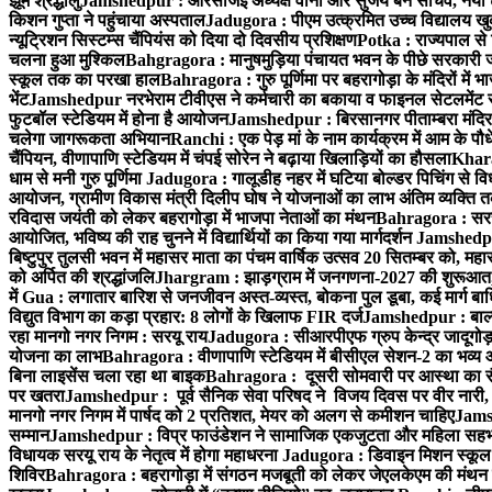
झूमे श्रद्धालु
Jamshedpur : आरसीजेई अध्यक्ष वीना और सुजय बने सचिव, नयी टीम 
किशन गुप्ता ने पहुंचाया अस्पताल
Jadugora : पीएम उत्क्रमित उच्च विद्यालय खुकड
न्यूट्रिशन सिस्टम्स चैंपियंस को दिया दो दिवसीय प्रशिक्षण
Potka : राज्यपाल से 
चलना हुआ मुश्किल
Bahgragora : मानुषमुड़िया पंचायत भवन के पीछे सरकारी जम
स्कूल तक का परखा हाल
Bahragora : गुरु पूर्णिमा पर बहरागोड़ा के मंदिरों में
भेंट
Jamshedpur नरभेराम टीवीएस ने कर्मचारी का बकाया व फाइनल सेटलमेंट र
फुटबॉल स्टेडियम में होना है आयोजन
Jamshedpur : बिरसानगर पीताम्बरा मंदिर में
चलेगा जागरूकता अभियान
Ranchi : एक पेड़ मां के नाम कार्यक्रम में आम के पौ
चैंपियन, वीणापाणि स्टेडियम में चंपई सोरेन ने बढ़ाया खिलाड़ियों का हौसला
Kharag
धाम से मनी गुरु पूर्णिमा
Jadugora : गालूडीह नहर में घटिया बोल्डर पिचिंग से
आयोजन, ग्रामीण विकास मंत्री दिलीप घोष ने योजनाओं का लाभ अंतिम व्यक्ति तक
रविदास जयंती को लेकर बहरागोड़ा में भाजपा नेताओं का मंथन
Bahragora : सरस्वत
आयोजित, भविष्य की राह चुनने में विद्यार्थियों का किया गया मार्गदर्शन
Jamshedpur 
बिष्टुपुर तुलसी भवन में महासर माता का पंचम वार्षिक उत्सव 20 सितम्बर को, महास
को अर्पित की श्रद्धांजलि
Jhargram : झाड़ग्राम में जनगणना-2027 की शुरूआत, जि
में
Gua : लगातार बारिश से जनजीवन अस्त-व्यस्त, बोकना पुल डूबा, कई मार्ग बा
विद्युत विभाग का कड़ा प्रहार: 8 लोगों के खिलाफ FIR दर्ज
Jamshedpur : बाल्डवि
रहा मानगो नगर निगम : सरयू राय
Jadugora : सीआरपीएफ ग्रुप केन्द्र जादूगोड़ा 
योजना का लाभ
Bahragora : वीणापाणि स्टेडियम में बीसीएल सेशन-2 का भव्य
बिना लाइसेंस चला रहा था बाइक
Bahragora : दूसरी सोमवारी पर आस्था का सैलाब
पर खतरा
Jamshedpur : पूर्व सैनिक सेवा परिषद ने विजय दिवस पर वीर नारी, श
मानगो नगर निगम में पार्षद को 2 प्रतिशत, मेयर को अलग से कमीशन चाहिए
Jamsh
सम्मान
Jamshedpur : विप्र फाउंडेशन ने सामाजिक एकजुटता और महिला सहभागिता
विधायक सरयू राय के नेतृत्व में होगा महाधरना
Jadugora : डिवाइन मिशन स्कूल ह
शिविर
Bahragora : बहरागोड़ा में संगठन मजबूती को लेकर जेएलकेएम की मंथन 