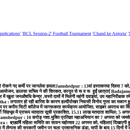
pplications'
'BCL Session-2' Football Tournament
'Chand ke Anjoria'
ी रोकने गए कर्मी पर जानलेवा हमला
Jamshedpur : 13वां हस्तकरघा दिवस 7 को, वी
 आयोजन, डालसा सचिव ने की शिरकत, कानून से रू व रू हुईं छात्राएं
Badajamda :
 खुला जनऔषधि केन्द्र ,सस्ते दामों में मिलेगी महंगी दवाइयां, उप महानिरीक्षक र
tka : लगातार हो रही बारिश के कारण हल्दीपोखर निवासी विनोद गुप्ता का मकान हु
पर करीम सिटी कॉलेज में जागरूकता कार्यक्रम आयोजित, साइबर अपराध का शिका
ी सिंहभूम में प्रारूप मतदाता सूची प्रकाशित, 15.11 लाख मतदाता शामिल; 5 अगस
amshedpur : 10 करोड़ नशा-मुक्ति प्रतिज्ञा महाअभियान का 7 अगस्त को जमशेदपुर
a : ब्रह्मर्षि महिला समिति का सावन महोत्सव 22 अगस्त को, महिलाएं दिखाएगी हु
 में लैम्पस की सरकारी जमीन पर चला प्रशासनिक डंडा, मापी के बाद 15 दिनों में