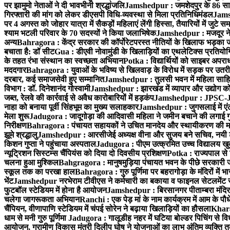
पर झामुमो नेताओं ने दी भावभीनी श्रद्धांजलि
Jamshedpur : जमशेदपुर के 86 साहित्य
गिरफ्तारी की मांग को लेकर डीएसपी विधि-व्यवस्था से मिला प्रतिनिधिमंडल
Jamsh
पर 4 अगस्त को जोहार यात्रा में सैकड़ों महिलाएं लेंगी हिस्सा, तैयारियों में जुटे स
श्याम भटली परिवार के 70 सदस्यों ने किया जलाभिषेक
Jamshedpur : मजदूर नेत
अन्य
Bahragora : केंद्र सरकार की कॉर्पोरेटपरस्त नीतियों के खिलाफ भड़का
बचाता है: डॉ सीट
Gua : डीएवी नोवामुंडी के खिलाड़ियों का एथलेटिक्स प्रतियोगि
के तहत रंभा संस्थान का स्वच्छता अभियान
Potka : विद्यार्थियों को साइबर अपर
मददगार
Bahragora : युवाओं के भविष्य से खिलवाड़ के विरोध में सड़क पर उतर
दरबार, कई समाजसेवी हुए सम्मानित
Jamshedpur : तुलसी भवन में महिला साहित्य
विभाग : डॉ. दिनेशानंद गोस्वामी
Jamshedpur : झारखंड में व्यापार और उद्योग को
जब्त, रेलवे की कार्रवाई से अवैध कारोबारियों में हड़कंप
Jamshedpur : JPSC-JSS
नाहा को बनाया पूर्वी सिंहभूम का मुख्य सलाहकार
Jamshedpur : जुगसलाई में एंटी
मेला शुरू
Jadugora : जादूगोड़ा की आदिवासी महिला ने जमीन बचाने की लगाई ग
निरीक्षण
Bahragora : पंचायत सहायकों ने उचित मानदेय और स्थायीकरण की मां
झूमे श्रद्धालु
Jamshedpur : आरसीजेई अध्यक्ष वीना और सुजय बने सचिव, नयी टीम 
किशन गुप्ता ने पहुंचाया अस्पताल
Jadugora : पीएम उत्क्रमित उच्च विद्यालय खुकड
न्यूट्रिशन सिस्टम्स चैंपियंस को दिया दो दिवसीय प्रशिक्षण
Potka : राज्यपाल से 
चलना हुआ मुश्किल
Bahgragora : मानुषमुड़िया पंचायत भवन के पीछे सरकारी जम
स्कूल तक का परखा हाल
Bahragora : गुरु पूर्णिमा पर बहरागोड़ा के मंदिरों में
भेंट
Jamshedpur नरभेराम टीवीएस ने कर्मचारी का बकाया व फाइनल सेटलमेंट र
फुटबॉल स्टेडियम में होना है आयोजन
Jamshedpur : बिरसानगर पीताम्बरा मंदिर में
चलेगा जागरूकता अभियान
Ranchi : एक पेड़ मां के नाम कार्यक्रम में आम के पौ
चैंपियन, वीणापाणि स्टेडियम में चंपई सोरेन ने बढ़ाया खिलाड़ियों का हौसला
Kharag
धाम से मनी गुरु पूर्णिमा
Jadugora : गालूडीह नहर में घटिया बोल्डर पिचिंग से
आयोजन, ग्रामीण विकास मंत्री दिलीप घोष ने योजनाओं का लाभ अंतिम व्यक्ति तक