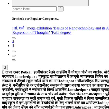
Search
for:
Or check our Popular Categories...
: डॉ. शर्मा
' mega exhibition
'Basics of Nanotechnology and its A
'Expression of Thoughts'
'Fake degree'
ताजा ख़बर
Potka : हल्दीपोखर रेलवे साइडिंग में कोयला चोरों का आतंक, चोर
उद्घाटन
Jamshedpur : ग्रेजुएट महाविद्यालय में कानूनी जागरुकता शिविर का
संचालन में डीएवी स्कूल खोले जाने की मांग
Jadugora : सीआरपीएफ कैंप सासपुर में
ईस्ट ने फ्रेंडशिप डे पर ट्रांसजेंडर समुदाय के साथ मनाया अपनत्व का उत्सव
Po
प्रदर्शनी, प्रशिक्षुओं ने नवाचार से किया आकर्षित
Jamshedpur : साइबर क्राइम 
जादूगोड़ा पुलिस ने सामान के साथ चोर को दबोचा, भेजा जेल
Jamshedpur : पूर्व
शानदार सफलता पर मुखी समाज को गर्व, मुखी विकास समिति ने किया सम्मानित
J
हाई स्कूल में प्री-प्राइमरी के विद्यार्थियों के लिए ‘मदर्स मीट’ का आयोजन
Jadugor
मांग को लेकर डीएम को सौंपा मुख्यमंत्री के नाम ज्ञापन
Bahragora : मानुषमुड़िया