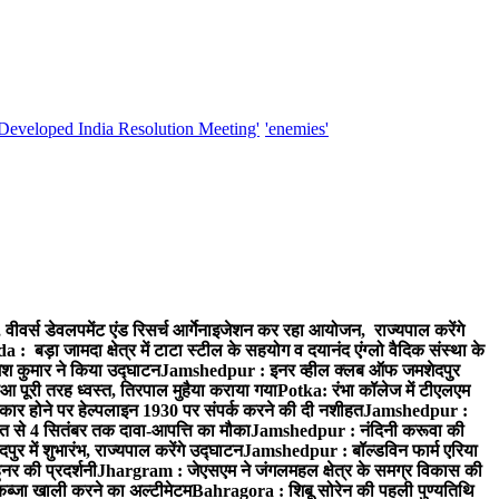
'Developed India Resolution Meeting'
'enemies'
वर्स डेवलपमेंट एंड रिसर्च आर्गेनाइजेशन कर रहा आयोजन, राज्यपाल करेंगे
 बड़ा जामदा क्षेत्र में टाटा स्टील के सहयोग व दयानंद एंग्लो वैदिक संस्था के
मेश कुमार ने किया उद्घाटन
Jamshedpur : इनर व्हील क्लब ऑफ जमशेदपुर
आ पूरी तरह ध्वस्त, तिरपाल मुहैया कराया गया
Potka: रंभा कॉलेज में टीएलएम
र होने पर हेल्पलाइन 1930 पर संपर्क करने की दी नशीहत
Jamshedpur :
्त से 4 सितंबर तक दावा-आपत्ति का मौका
Jamshedpur : नंदिनी करूवा की
 में शुभारंभ, राज्यपाल करेंगे उद्घाटन
Jamshedpur : बॉल्डविन फार्म एरिया
नर की प्रदर्शनी
Jhargram : जेएसएम ने जंगलमहल क्षेत्र के समग्र विकास की
 कब्जा खाली करने का अल्टीमेटम
Bahragora : शिबू सोरेन की पहली पुण्यतिथि