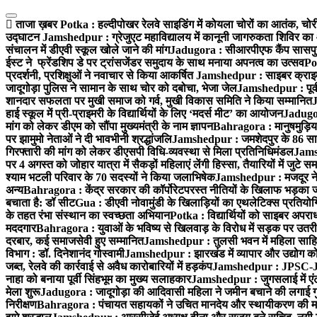
Skip
to
ताजा ख़बर
Potka : हल्दीपोखर रेलवे साइडिंग में कोयला चोरों का आतंक, चोर
content
उद्घाटन
Jamshedpur : ग्रेजुएट महाविद्यालय में कानूनी जागरुकता शिविर का
संचालन में डीएवी स्कूल खोले जाने की मांग
Jadugora : सीआरपीएफ कैंप सासपुर में
ईस्ट ने फ्रेंडशिप डे पर ट्रांसजेंडर समुदाय के साथ मनाया अपनत्व का उत्सव
Po
प्रदर्शनी, प्रशिक्षुओं ने नवाचार से किया आकर्षित
Jamshedpur : साइबर क्राइम 
जादूगोड़ा पुलिस ने सामान के साथ चोर को दबोचा, भेजा जेल
Jamshedpur : पूर्व
शानदार सफलता पर मुखी समाज को गर्व, मुखी विकास समिति ने किया सम्मानित
J
हाई स्कूल में प्री-प्राइमरी के विद्यार्थियों के लिए ‘मदर्स मीट’ का आयोजन
Jadugor
मांग को लेकर डीएम को सौंपा मुख्यमंत्री के नाम ज्ञापन
Bahragora : मानुषमुड़िया
पर झामुमो नेताओं ने दी भावभीनी श्रद्धांजलि
Jamshedpur : जमशेदपुर के 86 साहित्य
गिरफ्तारी की मांग को लेकर डीएसपी विधि-व्यवस्था से मिला प्रतिनिधिमंडल
Jamsh
पर 4 अगस्त को जोहार यात्रा में सैकड़ों महिलाएं लेंगी हिस्सा, तैयारियों में जुटे स
श्याम भटली परिवार के 70 सदस्यों ने किया जलाभिषेक
Jamshedpur : मजदूर नेत
अन्य
Bahragora : केंद्र सरकार की कॉर्पोरेटपरस्त नीतियों के खिलाफ भड़का
बचाता है: डॉ सीट
Gua : डीएवी नोवामुंडी के खिलाड़ियों का एथलेटिक्स प्रतियोगि
के तहत रंभा संस्थान का स्वच्छता अभियान
Potka : विद्यार्थियों को साइबर अपर
मददगार
Bahragora : युवाओं के भविष्य से खिलवाड़ के विरोध में सड़क पर उतर
दरबार, कई समाजसेवी हुए सम्मानित
Jamshedpur : तुलसी भवन में महिला साहित्य
विभाग : डॉ. दिनेशानंद गोस्वामी
Jamshedpur : झारखंड में व्यापार और उद्योग को
जब्त, रेलवे की कार्रवाई से अवैध कारोबारियों में हड़कंप
Jamshedpur : JPSC-JSS
नाहा को बनाया पूर्वी सिंहभूम का मुख्य सलाहकार
Jamshedpur : जुगसलाई में एंटी
मेला शुरू
Jadugora : जादूगोड़ा की आदिवासी महिला ने जमीन बचाने की लगाई ग
निरीक्षण
Bahragora : पंचायत सहायकों ने उचित मानदेय और स्थायीकरण की मां