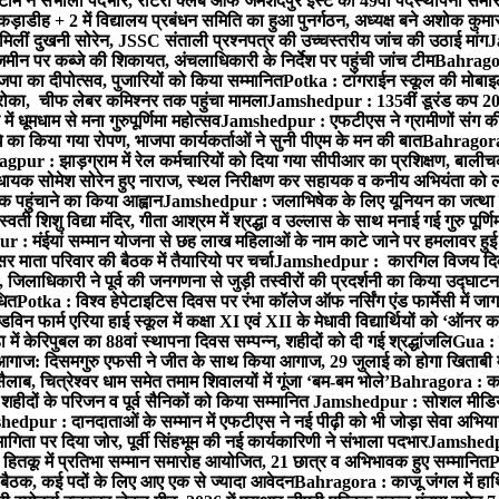
ने संभाला पदभार, रोटरी क्लब ऑफ जमशेदपुर ईस्ट का 49वाँ पदस्थापना समारोह 
़ाडीह + 2 में विद्यालय प्रबंधन समिति का हुआ पुनर्गठन, अध्यक्ष बने अशोक कुमार 
मिलीं दुखनी सोरेन, JSSC संताली प्रश्नपत्र की उच्चस्तरीय जांच की उठाई मांग
J
ीन पर कब्जे की शिकायत, अंचलाधिकारी के निर्देश पर पहुंची जांच टीम
Bahragora
 भाजपा का दीपोत्सव, पुजारियों को किया सम्मानित
Potka : टांगराईन स्कूल की मोबाइ
ोका, चीफ लेबर कमिश्नर तक पहुंचा मामला
Jamshedpur : 135वीं डूरंड कप 2026 क
 धूमधाम से मना गुरुपूर्णिमा महोत्सव
Jamshedpur : एफटीएस ने ग्रामीणों संग की एकल
धे का किया गया रोपण, भाजपा कार्यकर्ताओं ने सुनी पीएम के मन की बात
Bahragora 
pur : झाड़ग्राम में रेल कर्मचारियों को दिया गया सीपीआर का प्रशिक्षण, बालीच
 विधायक सोमेश सोरेन हुए नाराज, स्थल निरीक्षण कर सहायक व कनीय अभियंता क
 पहुंचाने का किया आह्वान
Jamshedpur : जलाभिषेक के लिए यूनियन का जत्था ह
ी शिशु विद्या मंदिर, गीता आश्रम में श्रद्धा व उल्लास के साथ मनाई गई गुरु पूर्णि
: मंईयां सम्मान योजना से छह लाख महिलाओं के नाम काटे जाने पर हमलावर हुई भा
र माता परिवार की बैठक में तैयारियो पर चर्चा
Jamshedpur : कारगिल विजय दिवस प
लाधिकारी ने पूर्व की जनगणना से जुड़ी तस्वीरों की प्रदर्शनी का किया उद्घाटन
धित
Potka : विश्व हेपेटाइटिस दिवस पर रंभा कॉलेज ऑफ नर्सिंग एंड फार्मेसी में
न फार्म एरिया हाई स्कूल में कक्षा XI एवं XII के मेधावी विद्यार्थियों को ‘ऑनर क
में केरिपुबल का 88वां स्थापना दिवस सम्पन्न, शहीदों को दी गई श्रद्धांजलि
Gua : क
 आगाज: दिसमगुरु एफसी ने जीत के साथ किया आगाज, 29 जुलाई को होगा खिताबी
, चित्रेश्वर धाम समेत तमाम शिवालयों में गूंजा ‘बम-बम भोले’
Bahragora : काजू
हीदों के परिजन व पूर्व सैनिकों को किया सम्मानित
Jamshedpur : सोशल मीडिया
edpur : दानदाताओं के सम्मान में एफटीएस ने नई पीढ़ी को भी जोड़ा सेवा अभियान स
 पर दिया जोर, पूर्वी सिंहभूम की नई कार्यकारिणी ने संभाला पदभार
Jamshedpu
ितकू में प्रतिभा सम्मान समारोह आयोजित, 21 छात्र व अभिभावक हुए सम्मानित
P
बैठक, कई पदों के लिए आए एक से ज्यादा आवेदन
Bahragora : काजू जंगल में हाथि