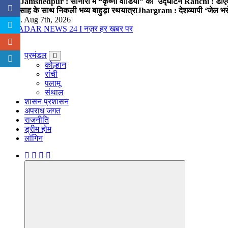
खतरा
Jamshedpur : सोनारी में “कृष्णा वीडियो” का उद्घाटन
Ranchi : डीएवी 
के उत्साह के साथ निकली भव्य बाहुड़ा रथयात्रा
Jhargram : देशव्यापी ‘जेल भरो’
Fri. Aug 7th, 2026
नज़र हर खबर पर
प्रमंडल
कोल्हान
रांची
पलामू
संथाल
शासन प्रशासन
अपराध जगत
राजनीति
ड्रीम होम
लॉगिन