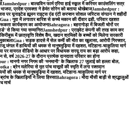
मा
Jamshedpur : बाल्डविन फार्म एरिया हाई स्कूल में करियर काउंसलिंग सत्र
जपा, प्रदेश प्रवक्ता ने हेमंत सोरेन को बताया धोखेबाज
Jamshedpur :
र यूनाइटेड ह्यूमन राइट्स एंड एंटी करप्शन सोशल जस्टिस संगठन ने शहीदों
Gua : गुवा में लगातार बारिश से कच्चे मकान की दीवार ढही, परिवार दहशत
 जागरूकता कार्यक्रम का आयोजन
Bahragora : बहरागोड़ा में बिजली चोरों पर
ार्ड’ से किया गया सम्मानित
Jamshedpur : प्राइवेट कंपनी की तरह काम कर
िरीबुरू में छात्रवृत्ति विशेष कैंप, खदान श्रमिकों के बच्चों को मिलेगा सरकारी
 मुकाबला
Gua : सड़क हादसे में सेल कर्मी की मौत का खुलासा, आरोपी गिरफ्तार,
 जंगल में हाथियों की धमक से मानुषमुड़िया में दहशत, मटिहाना-चाकुलिया मार्ग
 पर वायरल वीडियो के आधार पर विधायक सरयू राय का बड़ा आरोप कहा,
े, वर्ष 2026-27 के दौरान प्रत्येक दानदाता परिवार का होगा
r : मानगो नगर निगम की ‘मनमानी’ के खिलाफ 27 जुलाई को हल्ला बोल,
otka : ब्रेन मलेरिया से मृत पांच मासूमों की स्मृति में लगा रक्तदान
यों की धमक से मानुषमुड़िया में दहशत, मटिहाना-चाकुलिया मार्ग पर
रांच के खिलाड़ियों ने लिया हिस्सा
Bahragora : मौदा मौसी बाड़ी से श्रद्धालुओं
ध मार्च