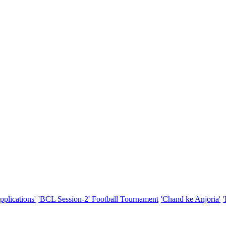
pplications'
'BCL Session-2' Football Tournament
'Chand ke Anjoria'