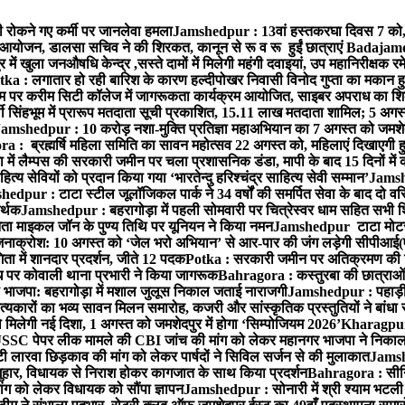
ी रोकने गए कर्मी पर जानलेवा हमला
Jamshedpur : 13वां हस्तकरघा दिवस 7 को, वी
 आयोजन, डालसा सचिव ने की शिरकत, कानून से रू व रू हुईं छात्राएं
Badajamda :
 खुला जनऔषधि केन्द्र ,सस्ते दामों में मिलेगी महंगी दवाइयां, उप महानिरीक्षक र
tka : लगातार हो रही बारिश के कारण हल्दीपोखर निवासी विनोद गुप्ता का मकान हु
पर करीम सिटी कॉलेज में जागरूकता कार्यक्रम आयोजित, साइबर अपराध का शिका
ी सिंहभूम में प्रारूप मतदाता सूची प्रकाशित, 15.11 लाख मतदाता शामिल; 5 अगस
amshedpur : 10 करोड़ नशा-मुक्ति प्रतिज्ञा महाअभियान का 7 अगस्त को जमशेदपुर
a : ब्रह्मर्षि महिला समिति का सावन महोत्सव 22 अगस्त को, महिलाएं दिखाएगी हु
 में लैम्पस की सरकारी जमीन पर चला प्रशासनिक डंडा, मापी के बाद 15 दिनों में
 सेवियों को प्रदान किया गया ‘भारतेन्दु हरिश्चंद्र साहित्य सेवी सम्मान’
Jamshe
edpur : टाटा स्टील जूलॉजिकल पार्क ने 34 वर्षों की समर्पित सेवा के बाद दो वरिष
मर्थक
Jamshedpur : बहरागोड़ा में पहली सोमवारी पर चित्रेस्वर धाम सहित सभी शिव
ा माइकल जॉन के पुण्य तिथि पर यूनियन ने किया नमन
Jamshedpur टाटा मोटर्स व
 जनाक्रोश: 10 अगस्त को ‘जेल भरो अभियान’ से आर-पार की जंग लड़ेगी सीपीआई(
ता में शानदार प्रदर्शन, जीते 12 पदक
Potka : सरकारी जमीन पर अतिक्रमण की श
ाध पर कोवाली थाना प्रभारी ने किया जागरूक
Bahragora : कस्तुरबा की छात्राओं
ी भाजपा: बहरागोड़ा में मशाल जुलूस निकाल जताई नाराजगी
Jamshedpur : पहाड़ी वाल
कारों का भव्य सावन मिलन समारोह, कजरी और सांस्कृतिक प्रस्तुतियों ने बांधा 
 मिलेगी नई दिशा, 1 अगस्त को जमशेदपुर में होगा ‘सिम्पोजियम 2026’
Kharagpur : 
C पेपर लीक मामले की CBI जांच की मांग को लेकर महानगर भाजपा ने निकाल
 लारवा छिड़काव की मांग को लेकर पार्षदों ने सिविल सर्जन से की मुलाकात
Jamshe
ुहार, विधायक से निराश होकर कागजात के साथ किया प्रदर्शन
Bahragora : सीनि
ग को लेकर विधायक को सौंपा ज्ञापन
Jamshedpur : सोनारी में श्री श्याम भटली प