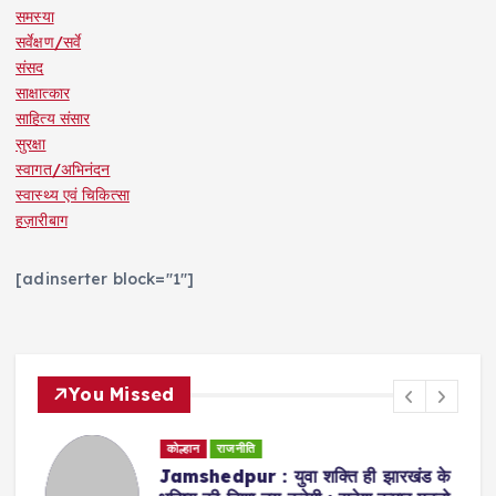
समस्या
सर्वेक्षण/सर्वे
संसद
साक्षात्कार
साहित्य संसार
सुरक्षा
स्वागत/अभिनंदन
स्वास्थ्य एवं चिकित्सा
हज़ारीबाग
[adinserter block="1"]
You Missed
कोल्हान
राजनीति
Jamshedpur : युवा शक्ति ही झारखंड के