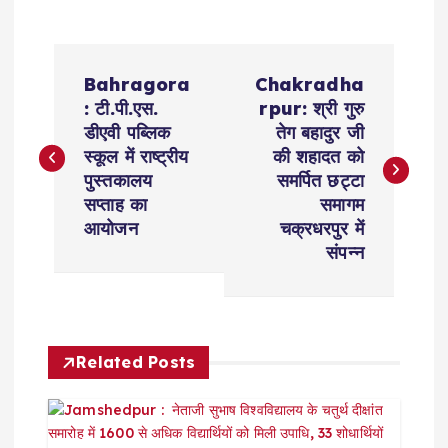
P
Bahragora
Chakradha
o
: टी.पी.एस.
rpur: श्री गुरु
डीएवी पब्लिक
तेग बहादुर जी
s
स्कूल में राष्ट्रीय
की शहादत को
पुस्तकालय
समर्पित छट्टा
t
सप्ताह का
समागम
आयोजन
चक्रधरपुर में
n
संपन्न
a
v
Related Posts
i