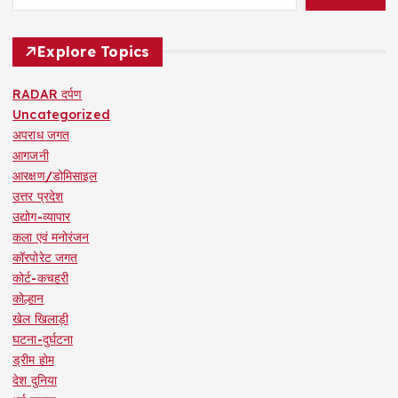
Explore Topics
RADAR दर्पण
Uncategorized
अपराध जगत
आगजनी
आरक्षण/डोमिसाइल
उत्तर प्रदेश
उद्योग-व्यापार
कला एवं मनोरंजन
कॉरपोरेट जगत
कोर्ट-कचहरी
कोल्हान
खेल खिलाड़ी
घटना-दुर्घटना
ड्रीम होम
देश दुनिया