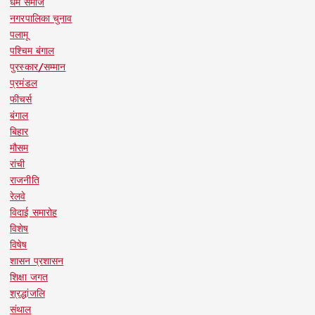
धर्म समाज
नगरपालिका चुनाव
पलामू
पश्चिम बंगाल
पुरस्कार/सम्मान
प्रमंडल
फीचर्स
बंगाल
बिहार
मौसम
रांची
राजनीति
रेलवे
विदाई समारोह
विशेष
विषेष
शासन प्रशासन
शिक्षा जगत
श्रद्धांजलि
संथाल