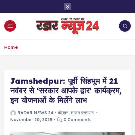
S
k
i
p
t
o
नज़र हर खबर पर
c
Home
o
n
t
e
Jamshedpur: पूर्वी सिंहभूम में 21
n
t
नवंबर से ‘सरकार आपके द्वार’ कार्यक्रम,
इन योजनाओं के मिलेंगे लाभ
RADAR NEWS 24
कोल्हान
,
शासन प्रशासन
November 20, 2025
0 Comments