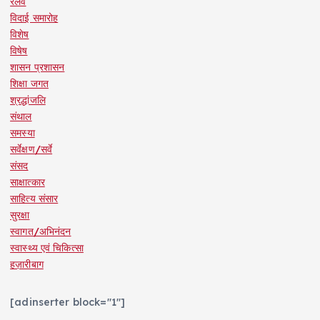
रेलवे
विदाई समारोह
विशेष
विषेष
शासन प्रशासन
शिक्षा जगत
श्रद्धांजलि
संथाल
समस्या
सर्वेक्षण/सर्वे
संसद
साक्षात्कार
साहित्य संसार
सुरक्षा
स्वागत/अभिनंदन
स्वास्थ्य एवं चिकित्सा
हज़ारीबाग
[adinserter block="1"]