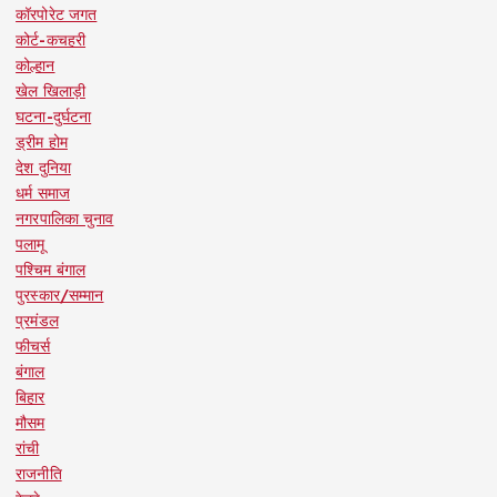
कॉरपोरेट जगत
कोर्ट-कचहरी
कोल्हान
खेल खिलाड़ी
घटना-दुर्घटना
ड्रीम होम
देश दुनिया
धर्म समाज
नगरपालिका चुनाव
पलामू
पश्चिम बंगाल
पुरस्कार/सम्मान
प्रमंडल
फीचर्स
बंगाल
बिहार
मौसम
रांची
राजनीति