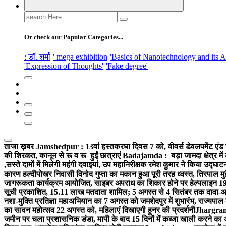
Search
for:
Or check our Popular Categories...
: डॉ. शर्मा
' mega exhibition
'Basics of Nanotechnology and its A
'Expression of Thoughts'
'Fake degree'
ताजा ख़बर
Jamshedpur : 13वां हस्तकरघा दिवस 7 को, वीवर्स डेवलपमेंट एंड 
की शिरकत, कानून से रू व रू हुईं छात्राएं
Badajamda : बड़ा जामदा क्षेत्र में 
,सस्ते दामों में मिलेगी महंगी दवाइयां, उप महानिरीक्षक रमेश कुमार ने किया उद्घाट
कारण हल्दीपोखर निवासी विनोद गुप्ता का मकान हुआ पूरी तरह ध्वस्त, तिरपाल मु
जागरूकता कार्यक्रम आयोजित, साइबर अपराध का शिकार होने पर हेल्पलाइन 19
सूची प्रकाशित, 15.11 लाख मतदाता शामिल; 5 अगस्त से 4 सितंबर तक दावा-आ
नशा-मुक्ति प्रतिज्ञा महाअभियान का 7 अगस्त को जमशेदपुर में शुभारंभ, राज्यपाल 
का सावन महोत्सव 22 अगस्त को, महिलाएं दिखाएगी हुनर की प्रदर्शनी
Jhargram :
जमीन पर चला प्रशासनिक डंडा, मापी के बाद 15 दिनों में कब्जा खाली करने का 