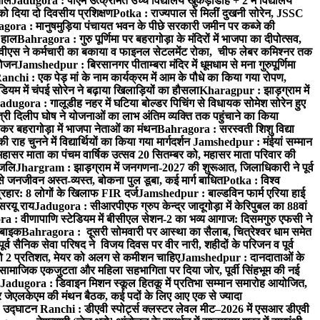
ताल
Jadugora : पीएम उत्क्रमित उच्च विद्यालय खुकड़ाडीह + 2 में विद्यालय
 को दिया दो दिवसीय प्रशिक्षण
Potka : राज्यपाल से मिलीं दुखनी सोरेन, JSSC
ora : मानुषमुड़िया पंचायत भवन के पीछे सरकारी जमीन पर कब्जे की
 हाल
Bahragora : गुरु पूर्णिमा पर बहरागोड़ा के मंदिरों में भाजपा का दीपोत्सव,
ीएस ने कर्मचारी का बकाया व फाइनल सेटलमेंट रोका, चीफ लेबर कमिश्नर तक
आयोजन
Jamshedpur : बिरसानगर पीताम्बरा मंदिर में धूमधाम से मना गुरुपूर्णिमा
anchi : एक पेड़ मां के नाम कार्यक्रम में आम के पौधे का किया गया रोपण,
म में चंपई सोरेन ने बढ़ाया खिलाड़ियों का हौसला
Kharagpur : झाड़ग्राम में
adugora : गालूडीह नहर में घटिया बोल्डर पिचिंग से विधायक सोमेश सोरेन हुए
री दिलीप घोष ने योजनाओं का लाभ अंतिम व्यक्ति तक पहुंचाने का किया
 बहरागोड़ा में भाजपा नेताओं का मंथन
Bahragora : सरस्वती शिशु विद्या
 चुनने में विद्यार्थियों का किया गया मार्गदर्शन
Jamshedpur : मंईयां सम्मान
महासर माता का पंचम वार्षिक उत्सव 20 सितम्बर को, महासर माता परिवार की
ंजलि
Jhargram : झाड़ग्राम में जनगणना-2027 की शुरूआत, जिलाधिकारी ने पूर्व
 जनजीवन अस्त-व्यस्त, बोकना पुल डूबा, कई मार्ग बाधित
Potka : विश्व
प्रहार: 8 लोगों के खिलाफ FIR दर्ज
Jamshedpur : बाल्डविन फार्म एरिया हाई
सरयू राय
Jadugora : सीआरपीएफ ग्रुप केन्द्र जादूगोड़ा में केरिपुबल का 88वां
 : वीणापाणि स्टेडियम में बीसीएल सेशन-2 का भव्य आगाज: दिसमगुरु एफसी ने
 बाइक
Bahragora : दूसरी सोमवारी पर आस्था का सैलाब, चित्रेश्वर धाम समेत
व सैनिक सेवा परिषद ने विजय दिवस पर वीर नारी, शहीदों के परिजन व पूर्व
ो 2 प्रतिशत, मेयर को अलग से कमीशन चाहिए
Jamshedpur : दानदाताओं के
सामाजिक एकजुटता और महिला सहभागिता पर दिया जोर, पूर्वी सिंहभूम की नई
Jadugora : डिवाइन मिशन स्कूल हितकू में प्रतिभा सम्मान समारोह आयोजित,
 जेएलकेएम की मंथन बैठक, कई पदों के लिए आए एक से ज्यादा
ा उद्घाटन
Ranchi : डीएवी स्पोर्ट्स क्लस्टर लेवल मीट–2026 में एसआर डीएवी