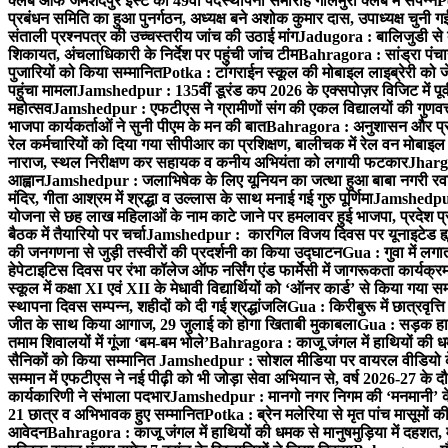
क्लब ऑफ जमशेदपुर ईस्ट का 49वाँ पदस्थापना समारोह गोलमुरी क्लब में संपन्न
P
प्रबंधन समिति का हुआ पुनर्गठन, अध्यक्ष बने अशोक कुमार दास, उपाध्यक्ष चुनी गई
संताली प्रश्नपत्र की उच्चस्तरीय जांच की उठाई मांग
Jadugora : बालिजुडी से 
शिकायत, अंचलाधिकारी के निर्देश पर पहुंची जांच टीम
Bahragora : सांड्रा पंच
पुजारियों को किया सम्मानित
Potka : टांगराईन स्कूल की मोबाइल लाइब्रेरी को ज
पहुंचा मामला
Jamshedpur : 135वीं डूरंड कप 2026 के एक्सपोज़र विजिट में पूर्वी
महोत्सव
Jamshedpur : एफटीएस ने ग्रामीणों संग की एकल विद्यालयों की गुणवत्ता
भाजपा कार्यकर्ताओं ने सुनी पीएम के मन की बात
Bahragora : अनुशासन और प्रतिभ
रेल कर्मचारियों को दिया गया सीपीआर का प्रशिक्षण, बालीचक में रेल वन मोबाइ
नाराज, स्थल निरीक्षण कर सहायक व कनीय अभियंता को लगायी फटकार
Jhargr
आह्वान
Jamshedpur : जलाभिषेक के लिए यूनियन का जत्था हुआ बाबा नगरी रव
मंदिर, गीता आश्रम में श्रद्धा व उल्लास के साथ मनाई गई गुरु पूर्णिमा
Jamshedpur :
योजना से छह लाख महिलाओं के नाम काटे जाने पर हमलावर हुई भाजपा, प्रदेश प्र
बैठक में तैयारियो पर चर्चा
Jamshedpur : कारगिल विजय दिवस पर यूनाइटेड ह्यूमन
की जनगणना से जुड़ी तस्वीरों की प्रदर्शनी का किया उद्घाटन
Gua : गुवा में लग
हेपेटाइटिस दिवस पर रंभा कॉलेज ऑफ नर्सिंग एंड फार्मेसी में जागरूकता कार्य
स्कूल में कक्षा XI एवं XII के मेधावी विद्यार्थियों को ‘ऑनर कार्ड’ से किया गया स
स्थापना दिवस सम्पन्न, शहीदों को दी गई श्रद्धांजलि
Gua : किरीबुरू में छात्रवृत्
जीत के साथ किया आगाज, 29 जुलाई को होगा खिताबी मुकाबला
Gua : सड़क हाद
तमाम शिवालयों में गूंजा ‘बम-बम भोले’
Bahragora : काजू जंगल में हाथियों की धम
सैनिकों को किया सम्मानित
Jamshedpur : सोशल मीडिया पर वायरल वीडियो के 
सम्मान में एफटीएस ने नई पीढ़ी को भी जोड़ा सेवा अभियान से, वर्ष 2026-27 के दौ
कार्यकारिणी ने संभाला पदभार
Jamshedpur : मानगो नगर निगम की ‘मनमानी’ के ख
21 छात्र व अभिभावक हुए सम्मानित
Potka : ब्रेन मलेरिया से मृत पांच मासूमों की
आवेदन
Bahragora : काजू जंगल में हाथियों की धमक से मानुषमुड़िया में दहशत,