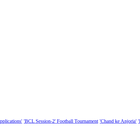
pplications'
'BCL Session-2' Football Tournament
'Chand ke Anjoria'