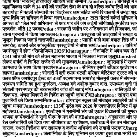
किया गया ‘भारतेन्दु हरिश्चंद्र साहित्य सेवी सम्मान’
Jamshedpur : बागबेड़ा में 
जूलॉजिकल पार्क ने 34 वर्षों की समर्पित सेवा के बाद दो वरिष्ठ कर्मचारियों को भा
बहरागोड़ा में पहली सोमवारी पर चित्रेस्वर धाम सहित सभी शिवालयों में उमड़ा श्
पुण्य तिथि पर यूनियन ने किया नमन
Jamshedpur टाटा मोटर्स वर्कर्स यूनियन के उ
अगस्त को ‘जेल भरो अभियान’ से आर-पार की जंग लड़ेगी सीपीआई(एम)
विश्व स्
प्रदर्शन, जीते 12 पदक
Potka : सरकारी जमीन पर अतिक्रमण की शिकायत, जांच
थाना प्रभारी ने किया जागरूक
Bahragora : कस्तुरबा की छात्राओं ने समझा ख
जुलूस निकाल जताई नाराजगी
Jamshedpur : पहाड़ी वाले बाबा दयाल सिंह जी की स्म
समारोह, कजरी और सांस्कृतिक प्रस्तुतियों ने बांधा समां
Jamshedpur : हाथियों के
जमशेदपुर में होगा ‘सिम्पोजियम 2026’
Kharagpur : गीतांजलि में अवैध रूप से बिक्
CBI जांच की मांग को लेकर महानगर भाजपा ने निकाला मशाल जुलूश
Jamshedpur
लेकर पार्षदों ने सिविल सर्जन से की मुलाकात
Jamshedpur : जुगसलाई में राजस्थ
कागजात के साथ किया प्रदर्शन
Bahragora : सीनियर एसपी डॉक्टर एहतेशाम वक
ज्ञापन
Jamshedpur : सोनारी में श्री श्याम भटली परिवार चेरिटेबल ट्रस्ट की भजन स
क्लब ऑफ जमशेदपुर ईस्ट का 49वाँ पदस्थापना समारोह गोलमुरी क्लब में संपन्न
P
प्रबंधन समिति का हुआ पुनर्गठन, अध्यक्ष बने अशोक कुमार दास, उपाध्यक्ष चुनी गई
संताली प्रश्नपत्र की उच्चस्तरीय जांच की उठाई मांग
Jadugora : बालिजुडी से 
शिकायत, अंचलाधिकारी के निर्देश पर पहुंची जांच टीम
Bahragora : सांड्रा पंच
पुजारियों को किया सम्मानित
Potka : टांगराईन स्कूल की मोबाइल लाइब्रेरी को ज
पहुंचा मामला
Jamshedpur : 135वीं डूरंड कप 2026 के एक्सपोज़र विजिट में पूर्वी
महोत्सव
Jamshedpur : एफटीएस ने ग्रामीणों संग की एकल विद्यालयों की गुणवत्ता
भाजपा कार्यकर्ताओं ने सुनी पीएम के मन की बात
Bahragora : अनुशासन और प्रतिभ
रेल कर्मचारियों को दिया गया सीपीआर का प्रशिक्षण, बालीचक में रेल वन मोबाइ
नाराज, स्थल निरीक्षण कर सहायक व कनीय अभियंता को लगायी फटकार
Jhargr
आह्वान
Jamshedpur : जलाभिषेक के लिए यूनियन का जत्था हुआ बाबा नगरी रव