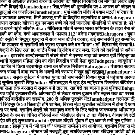
बच्ची से अश्लील हरकत करने के आरोपी की शीघ्र गिरफ्तारी की मांग को लेकर डीएस
वभीनी विदाई दी
Jamshedpur : शिबू सोरेन की पुण्यतिथि पर 4 अगस्त को जोहार यात्रा म
रद्धालुओं का जनसैलाब
Jamshedpur : मुर्गा महादेव मंदिर में श्याम भटली परिवार क
पाध्यक्ष अस्वस्थ, मिलें आजसू पार्टी के केंद्रीय महासचिव व अन्य
Bahragora : क
तनपान सप्ताह: खीरसा दूध नवजात बच्चे को कई जानलेवा बीमारियों से बचाता है: डॉ
 करने पहुंचे सीओ
Potka : गीतिलता गांव में उन्नत भारत अभियान के तहत रंभा स
ाकी का काम, कैसे आपातकाल में ‘डायल 112’ बनेगा मददगार
Bahragora : युवाओं
ृति में बिष्टुपुर गुरुद्वारा में सजा भव्य कीर्तन दरबार, कई समाजसेवी हुए सम्मानि
 उपद्रव से ग्रामीणों को सुरक्षा प्रदान करे वन विभाग : डॉ. दिनेशानंद गोस्वामी
J
री के लिए रखा 80 कार्टन पैक्ड ड्रिंकिंग वाटर जब्त, रेलवे की कार्रवाई से अवैध क
 : झारखंड आन्दोलनकारी संघर्ष मोर्चा ने प्रणब नाहा को बनाया पूर्वी सिंहभूम 
ानी ब्राह्मण महिला संघ का तीन दिवसीय राखी मेला शुरू
Jadugora : जादूगोड़ा 
ारिब ने किया बहरागोड़ा थाना का औचक निरीक्षण
Bahragora : पंचायत सहायको
ंध्या में बाबा श्याम के भजनों की रसधार में खुब झूमे श्रद्धालु
Jamshedpur : आर
otka : सड़क दुर्घटना में घायल युवक को समाजसेवी किशन गुप्ता ने पहुंचाया अस्प
 सुनीता कुमारी सिंह
Potka : सीडब्ल्यूएस ने फूड एंड न्यूट्रिशन सिस्टम्स चैंपियंस
बासिला तक बरसात में सड़क बनी तालाब, राहगिरों का चलना हुआ मुश्किल
Bahgrag
ायत पहुँचे एलआरडीसी: आंगनवाड़ी से लेकर राशन दुकान और स्कूल तक का परखा
ेपीएस बारीडीह का सहयोग, 200 से अधिक पुस्तकें भेंट
Jamshedpur नरभेराम टीव
 सिंहभूम के 50 खिलाड़ी होंगे शामिल, बिरसा मुंडा फुटबॉल स्टेडियम में होना है 
 पर चर्चा, ग्रामीण क्षेत्रों को नशामुक्त बनाने के लिए चलेगा जागरूकता अभियान
R
ा के दम पर विनित वॉरियर्स बना ‘बीसीएल सेशन-2’ का चैंपियन, वीणापाणि स्टेडिय
ल ऐप की हुई शुरूआत
Ranchi : एसआर डीएवी पुंदाग में धूम धाम से मनी गुरु पूर्णिमा
J
am : झाड़ग्राम में ‘जी राम जी’ पंचायत सम्मेलन का आयोजन, ग्रामीण विकास मंत्
ाना
Bahragora : संगठन की मजबूती,बूथ सशक्तिकरण तथा रविदास जयंती को लेकर