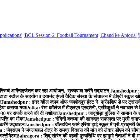
pplications'
'BCL Session-2' Football Tournament
'Chand ke Anjoria'
रिसर्च आर्गेनाइजेशन कर रहा आयोजन, राज्यपाल करेंगे उद्घाटन
Jamshedpur : ग
टाटा स्टील के सहयोग व दयानंद एंग्लो वैदिक संस्था के संचालन में डीएवी स्कूल खो
न
Jamshedpur : इनर व्हील क्लब ऑफ जमशेदपुर ईस्ट ने फ्रेंडशिप डे पर ट्रांस
हैया कराया गया
Potka: रंभा कॉलेज में टीएलएम प्रदर्शनी, प्रशिक्षुओं ने नवाचार स
30 पर संपर्क करने की दी नशीहत
Jamshedpur : जादूगोड़ा पुलिस ने सामान के 
पत्ति का मौका
Jamshedpur : नंदिनी करूवा की शानदार सफलता पर मुखी समाज क
करेंगे उद्घाटन
Jamshedpur : बॉल्डविन फार्म एरिया हाई स्कूल में प्री-प्राइमरी के
 जेएसएम ने जंगलमहल क्षेत्र के समग्र विकास की मांग को लेकर डीएम को सौंपा मु
अल्टीमेटम
Bahragora : शिबू सोरेन की पहली पुण्यतिथि पर झामुमो नेताओं ने दी भा