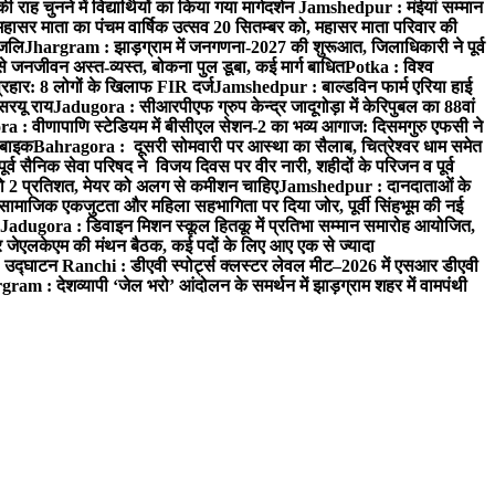
 चुनने में विद्यार्थियों का किया गया मार्गदर्शन
Jamshedpur : मंईयां सम्मान
महासर माता का पंचम वार्षिक उत्सव 20 सितम्बर को, महासर माता परिवार की
ंजलि
Jhargram : झाड़ग्राम में जनगणना-2027 की शुरूआत, जिलाधिकारी ने पूर्व
 जनजीवन अस्त-व्यस्त, बोकना पुल डूबा, कई मार्ग बाधित
Potka : विश्व
प्रहार: 8 लोगों के खिलाफ FIR दर्ज
Jamshedpur : बाल्डविन फार्म एरिया हाई
सरयू राय
Jadugora : सीआरपीएफ ग्रुप केन्द्र जादूगोड़ा में केरिपुबल का 88वां
 : वीणापाणि स्टेडियम में बीसीएल सेशन-2 का भव्य आगाज: दिसमगुरु एफसी ने
 बाइक
Bahragora : दूसरी सोमवारी पर आस्था का सैलाब, चित्रेश्वर धाम समेत
व सैनिक सेवा परिषद ने विजय दिवस पर वीर नारी, शहीदों के परिजन व पूर्व
ो 2 प्रतिशत, मेयर को अलग से कमीशन चाहिए
Jamshedpur : दानदाताओं के
सामाजिक एकजुटता और महिला सहभागिता पर दिया जोर, पूर्वी सिंहभूम की नई
Jadugora : डिवाइन मिशन स्कूल हितकू में प्रतिभा सम्मान समारोह आयोजित,
 जेएलकेएम की मंथन बैठक, कई पदों के लिए आए एक से ज्यादा
ा उद्घाटन
Ranchi : डीएवी स्पोर्ट्स क्लस्टर लेवल मीट–2026 में एसआर डीएवी
ram : देशव्यापी ‘जेल भरो’ आंदोलन के समर्थन में झाड़ग्राम शहर में वामपंथी