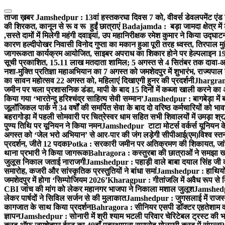
Skip
to
ताजा ख़बर
Jamshedpur : 13वां हस्तकरघा दिवस 7 को, वीवर्स डेवलपमेंट एंड 
content
की शिरकत, कानून से रू व रू हुईं छात्राएं
Badajamda : बड़ा जामदा क्षेत्र में 
,सस्ते दामों में मिलेगी महंगी दवाइयां, उप महानिरीक्षक रमेश कुमार ने किया उद्घाट
कारण हल्दीपोखर निवासी विनोद गुप्ता का मकान हुआ पूरी तरह ध्वस्त, तिरपाल मु
जागरूकता कार्यक्रम आयोजित, साइबर अपराध का शिकार होने पर हेल्पलाइन 19
सूची प्रकाशित, 15.11 लाख मतदाता शामिल; 5 अगस्त से 4 सितंबर तक दावा-आ
नशा-मुक्ति प्रतिज्ञा महाअभियान का 7 अगस्त को जमशेदपुर में शुभारंभ, राज्यपाल 
का सावन महोत्सव 22 अगस्त को, महिलाएं दिखाएगी हुनर की प्रदर्शनी
Jhargram :
जमीन पर चला प्रशासनिक डंडा, मापी के बाद 15 दिनों में कब्जा खाली करने का 
किया गया ‘भारतेन्दु हरिश्चंद्र साहित्य सेवी सम्मान’
Jamshedpur : बागबेड़ा में 
जूलॉजिकल पार्क ने 34 वर्षों की समर्पित सेवा के बाद दो वरिष्ठ कर्मचारियों को भा
बहरागोड़ा में पहली सोमवारी पर चित्रेस्वर धाम सहित सभी शिवालयों में उमड़ा श्
पुण्य तिथि पर यूनियन ने किया नमन
Jamshedpur टाटा मोटर्स वर्कर्स यूनियन के उ
अगस्त को ‘जेल भरो अभियान’ से आर-पार की जंग लड़ेगी सीपीआई(एम)
विश्व स्
प्रदर्शन, जीते 12 पदक
Potka : सरकारी जमीन पर अतिक्रमण की शिकायत, जांच
थाना प्रभारी ने किया जागरूक
Bahragora : कस्तुरबा की छात्राओं ने समझा ख
जुलूस निकाल जताई नाराजगी
Jamshedpur : पहाड़ी वाले बाबा दयाल सिंह जी की स्म
समारोह, कजरी और सांस्कृतिक प्रस्तुतियों ने बांधा समां
Jamshedpur : हाथियों के
जमशेदपुर में होगा ‘सिम्पोजियम 2026’
Kharagpur : गीतांजलि में अवैध रूप से बिक्
CBI जांच की मांग को लेकर महानगर भाजपा ने निकाला मशाल जुलूश
Jamshedpur
लेकर पार्षदों ने सिविल सर्जन से की मुलाकात
Jamshedpur : जुगसलाई में राजस्थ
कागजात के साथ किया प्रदर्शन
Bahragora : सीनियर एसपी डॉक्टर एहतेशाम वक
ज्ञापन
Jamshedpur : सोनारी में श्री श्याम भटली परिवार चेरिटेबल ट्रस्ट की भजन स