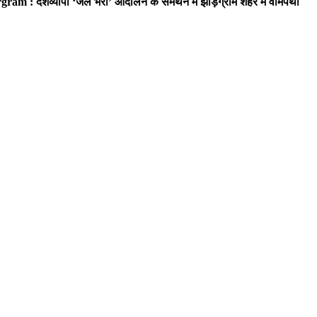
ram : देशव्यापी ‘जेल भरो’ आंदोलन के समर्थन में झाड़ग्राम शहर में वामपंथी