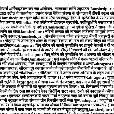
रिसर्च आर्गेनाइजेशन कर रहा आयोजन, राज्यपाल करेंगे उद्घाटन
Jamshedpur : ग
टाटा स्टील के सहयोग व दयानंद एंग्लो वैदिक संस्था के संचालन में डीएवी स्कूल खो
न
Jamshedpur : इनर व्हील क्लब ऑफ जमशेदपुर ईस्ट ने फ्रेंडशिप डे पर ट्रांस
हैया कराया गया
Potka: रंभा कॉलेज में टीएलएम प्रदर्शनी, प्रशिक्षुओं ने नवाचार स
30 पर संपर्क करने की दी नशीहत
Jamshedpur : जादूगोड़ा पुलिस ने सामान के 
पत्ति का मौका
Jamshedpur : नंदिनी करूवा की शानदार सफलता पर मुखी समाज क
करेंगे उद्घाटन
Jamshedpur : बॉल्डविन फार्म एरिया हाई स्कूल में प्री-प्राइमरी के
 जेएसएम ने जंगलमहल क्षेत्र के समग्र विकास की मांग को लेकर डीएम को सौंपा मु
अल्टीमेटम
Bahragora : शिबू सोरेन की पहली पुण्यतिथि पर झामुमो नेताओं ने दी भा
बच्ची से अश्लील हरकत करने के आरोपी की शीघ्र गिरफ्तारी की मांग को लेकर डीएस
वभीनी विदाई दी
Jamshedpur : शिबू सोरेन की पुण्यतिथि पर 4 अगस्त को जोहार यात्रा म
रद्धालुओं का जनसैलाब
Jamshedpur : मुर्गा महादेव मंदिर में श्याम भटली परिवार क
पाध्यक्ष अस्वस्थ, मिलें आजसू पार्टी के केंद्रीय महासचिव व अन्य
Bahragora : क
तनपान सप्ताह: खीरसा दूध नवजात बच्चे को कई जानलेवा बीमारियों से बचाता है: डॉ
 करने पहुंचे सीओ
Potka : गीतिलता गांव में उन्नत भारत अभियान के तहत रंभा स
ाकी का काम, कैसे आपातकाल में ‘डायल 112’ बनेगा मददगार
Bahragora : युवाओं
ृति में बिष्टुपुर गुरुद्वारा में सजा भव्य कीर्तन दरबार, कई समाजसेवी हुए सम्मानि
 उपद्रव से ग्रामीणों को सुरक्षा प्रदान करे वन विभाग : डॉ. दिनेशानंद गोस्वामी
J
री के लिए रखा 80 कार्टन पैक्ड ड्रिंकिंग वाटर जब्त, रेलवे की कार्रवाई से अवैध क
 : झारखंड आन्दोलनकारी संघर्ष मोर्चा ने प्रणब नाहा को बनाया पूर्वी सिंहभूम 
ानी ब्राह्मण महिला संघ का तीन दिवसीय राखी मेला शुरू
Jadugora : जादूगोड़ा 
ारिब ने किया बहरागोड़ा थाना का औचक निरीक्षण
Bahragora : पंचायत सहायको
ंध्या में बाबा श्याम के भजनों की रसधार में खुब झूमे श्रद्धालु
Jamshedpur : आर