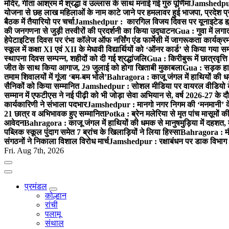
मंदिर, गीता आश्रम में श्रद्धा व उल्लास के साथ मनाई गई गुरु पूर्णिमा
Jamshedpur :
योजना से छह लाख महिलाओं के नाम काटे जाने पर हमलावर हुई भाजपा, प्रदेश प्र
बैठक में तैयारियो पर चर्चा
Jamshedpur : कारगिल विजय दिवस पर यूनाइटेड ह्यूमन
की जनगणना से जुड़ी तस्वीरों की प्रदर्शनी का किया उद्घाटन
Gua : गुवा में लग
हेपेटाइटिस दिवस पर रंभा कॉलेज ऑफ नर्सिंग एंड फार्मेसी में जागरूकता कार्य
स्कूल में कक्षा XI एवं XII के मेधावी विद्यार्थियों को ‘ऑनर कार्ड’ से किया गया स
स्थापना दिवस सम्पन्न, शहीदों को दी गई श्रद्धांजलि
Gua : किरीबुरू में छात्रवृत्
जीत के साथ किया आगाज, 29 जुलाई को होगा खिताबी मुकाबला
Gua : सड़क हाद
तमाम शिवालयों में गूंजा ‘बम-बम भोले’
Bahragora : काजू जंगल में हाथियों की धम
सैनिकों को किया सम्मानित
Jamshedpur : सोशल मीडिया पर वायरल वीडियो के 
सम्मान में एफटीएस ने नई पीढ़ी को भी जोड़ा सेवा अभियान से, वर्ष 2026-27 के दौ
कार्यकारिणी ने संभाला पदभार
Jamshedpur : मानगो नगर निगम की ‘मनमानी’ के ख
21 छात्र व अभिभावक हुए सम्मानित
Potka : ब्रेन मलेरिया से मृत पांच मासूमों की
आवेदन
Bahragora : काजू जंगल में हाथियों की धमक से मानुषमुड़िया में दहशत,
पब्लिक स्कूल पुंदाग समेत 7 ब्रांच के खिलाड़ियों ने लिया हिस्सा
Bahragora : मौदा
संगठनों ने निकाला विशाल विरोध मार्च
Jamshedpur : रक्षाबंधन पर डाक विभाग क
Fri. Aug 7th, 2026
प्रमंडल
कोल्हान
रांची
पलामू
संथाल