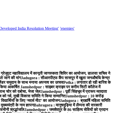
'Developed India Resolution Meeting'
'enemies'
्रेजुएट महाविद्यालय में कानूनी जागरुकता शिविर का आयोजन, डालसा सचिव ने
ले जाने की मांग
Jadugora : सीआरपीएफ कैंप सासपुर में खुला जनऔषधि केन्द्र
जेंडर समुदाय के साथ मनाया अपनत्व का उत्सव
Potka : लगातार हो रही बारिश के
े किया आकर्षित
Jamshedpur : साइबर क्राइम पर करीम सिटी कॉलेज में
साथ चोर को दबोचा, भेजा जेल
Jamshedpur : पूर्वी सिंहभूम में प्रारूप मतदाता
ो गर्व, मुखी विकास समिति ने किया सम्मानित
Jamshedpur : 10 करोड़
 विद्यार्थियों के लिए ‘मदर्स मीट’ का आयोजन
Jadugora : ब्रह्मर्षि महिला समिति
ख्यमंत्री के नाम ज्ञापन
Bahragora : मानुषमुड़िया में लैम्पस की सरकारी
वभीनी श्रद्धांजलि
Jamshedpur : जमशेदपुर के 86 साहित्य सेवियों को प्रदान