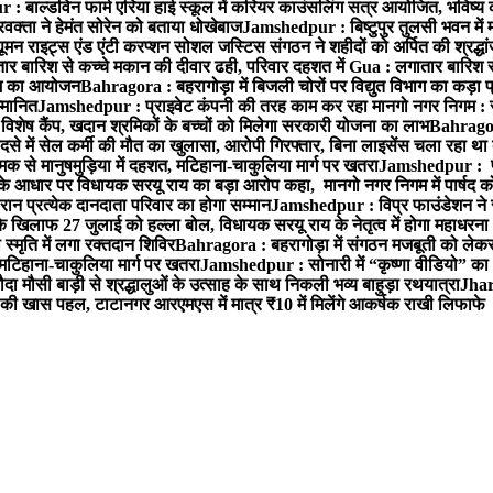
 बाल्डविन फार्म एरिया हाई स्कूल में करियर काउंसलिंग सत्र आयोजित, भविष्य की राह
वक्ता ने हेमंत सोरेन को बताया धोखेबाज
Jamshedpur : बिष्टुपुर तुलसी भवन में 
 राइट्स एंड एंटी करप्शन सोशल जस्टिस संगठन ने शहीदों को अर्पित की श्रद्धा
ातार बारिश से कच्चे मकान की दीवार ढही, परिवार दहशत में
Gua : लगातार बारिश से
क्रम का आयोजन
Bahragora : बहरागोड़ा में बिजली चोरों पर विद्युत विभाग का कड़ा 
म्मानित
Jamshedpur : प्राइवेट कंपनी की तरह काम कर रहा मानगो नगर निगम : 
ति विशेष कैंप, खदान श्रमिकों के बच्चों को मिलेगा सरकारी योजना का लाभ
Bahragora
से में सेल कर्मी की मौत का खुलासा, आरोपी गिरफ्तार, बिना लाइसेंस चला रहा था
क से मानुषमुड़िया में दहशत, मटिहाना-चाकुलिया मार्ग पर खतरा
Jamshedpur : पूर्
आधार पर विधायक सरयू राय का बड़ा आरोप कहा, मानगो नगर निगम में पार्षद क
रान प्रत्येक दानदाता परिवार का होगा सम्मान
Jamshedpur : विप्र फाउंडेशन ने 
िलाफ 27 जुलाई को हल्ला बोल, विधायक सरयू राय के नेतृत्व में होगा महाधरना
 स्मृति में लगा रक्तदान शिविर
Bahragora : बहरागोड़ा में संगठन मजबूती को लेकर
 मटिहाना-चाकुलिया मार्ग पर खतरा
Jamshedpur : सोनारी में “कृष्णा वीडियो” क
 मौसी बाड़ी से श्रद्धालुओं के उत्साह के साथ निकली भव्य बाहुड़ा रथयात्रा
Jharg
ी खास पहल, टाटानगर आरएमएस में मात्र ₹10 में मिलेंगे आकर्षक राखी लिफाफे