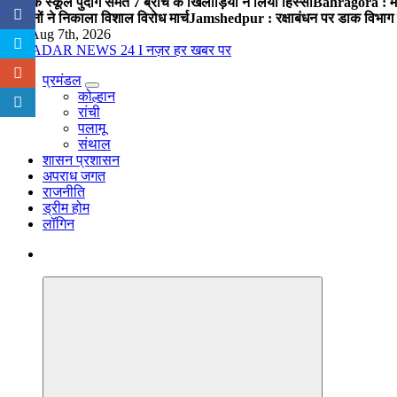
पब्लिक स्कूल पुंदाग समेत 7 ब्रांच के खिलाड़ियों ने लिया हिस्सा
Bahragora : मौदा
संगठनों ने निकाला विशाल विरोध मार्च
Jamshedpur : रक्षाबंधन पर डाक विभाग क
Fri. Aug 7th, 2026
प्रमंडल
नज़र हर खबर पर
कोल्हान
रांची
पलामू
संथाल
शासन प्रशासन
अपराध जगत
राजनीति
ड्रीम होम
लॉगिन