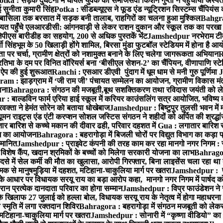
otka : सड़क दुर्घटना में घायल युवक को समाजसेवी किशन गुप्ता ने पहुंचाया अस्प
 सुनीता कुमारी सिंह
Potka : सीडब्ल्यूएस ने फूड एंड न्यूट्रिशन सिस्टम्स चैंपियंस
बासिला तक बरसात में सड़क बनी तालाब, राहगिरों का चलना हुआ मुश्किल
Bahgrag
ायत पहुँचे एलआरडीसी: आंगनवाड़ी से लेकर राशन दुकान और स्कूल तक का परखा
ेपीएस बारीडीह का सहयोग, 200 से अधिक पुस्तकें भेंट
Jamshedpur नरभेराम टीव
 सिंहभूम के 50 खिलाड़ी होंगे शामिल, बिरसा मुंडा फुटबॉल स्टेडियम में होना है 
 पर चर्चा, ग्रामीण क्षेत्रों को नशामुक्त बनाने के लिए चलेगा जागरूकता अभियान
R
ा के दम पर विनित वॉरियर्स बना ‘बीसीएल सेशन-2’ का चैंपियन, वीणापाणि स्टेडिय
ल ऐप की हुई शुरूआत
Ranchi : एसआर डीएवी पुंदाग में धूम धाम से मनी गुरु पूर्णिमा
J
am : झाड़ग्राम में ‘जी राम जी’ पंचायत सम्मेलन का आयोजन, ग्रामीण विकास मंत्
ाना
Bahragora : संगठन की मजबूती,बूथ सशक्तिकरण तथा रविदास जयंती को लेकर
 बाल्डविन फार्म एरिया हाई स्कूल में करियर काउंसलिंग सत्र आयोजित, भविष्य की राह
वक्ता ने हेमंत सोरेन को बताया धोखेबाज
Jamshedpur : बिष्टुपुर तुलसी भवन में 
 राइट्स एंड एंटी करप्शन सोशल जस्टिस संगठन ने शहीदों को अर्पित की श्रद्धा
ातार बारिश से कच्चे मकान की दीवार ढही, परिवार दहशत में
Gua : लगातार बारिश से
क्रम का आयोजन
Bahragora : बहरागोड़ा में बिजली चोरों पर विद्युत विभाग का कड़ा 
म्मानित
Jamshedpur : प्राइवेट कंपनी की तरह काम कर रहा मानगो नगर निगम : 
ति विशेष कैंप, खदान श्रमिकों के बच्चों को मिलेगा सरकारी योजना का लाभ
Bahragora
से में सेल कर्मी की मौत का खुलासा, आरोपी गिरफ्तार, बिना लाइसेंस चला रहा था
क से मानुषमुड़िया में दहशत, मटिहाना-चाकुलिया मार्ग पर खतरा
Jamshedpur : पूर्
आधार पर विधायक सरयू राय का बड़ा आरोप कहा, मानगो नगर निगम में पार्षद क
रान प्रत्येक दानदाता परिवार का होगा सम्मान
Jamshedpur : विप्र फाउंडेशन ने 
िलाफ 27 जुलाई को हल्ला बोल, विधायक सरयू राय के नेतृत्व में होगा महाधरना
 स्मृति में लगा रक्तदान शिविर
Bahragora : बहरागोड़ा में संगठन मजबूती को लेकर
 मटिहाना-चाकुलिया मार्ग पर खतरा
Jamshedpur : सोनारी में “कृष्णा वीडियो” क