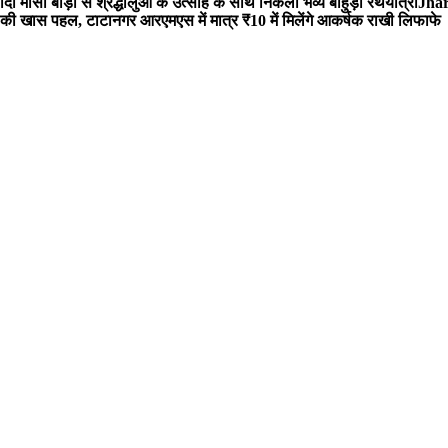
 मौसी बाड़ी से श्रद्धालुओं के उत्साह के साथ निकली भव्य बाहुड़ा रथयात्रा
Jharg
ी खास पहल, टाटानगर आरएमएस में मात्र ₹10 में मिलेंगे आकर्षक राखी लिफाफे