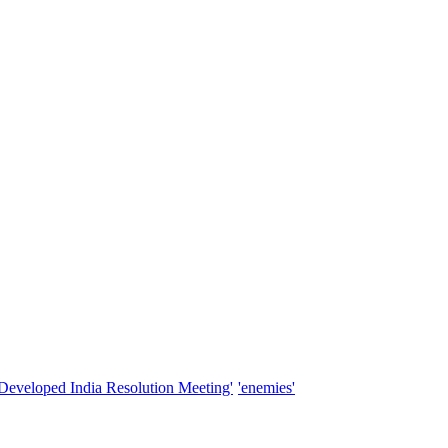
'Developed India Resolution Meeting'
'enemies'