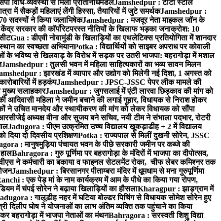
पी विधि-व्यवस्था से मिला प्रतिनिधिमंडल
Jamshedpur : टाटा स्टील
ें सैकड़ों महिलाएं लेंगी हिस्सा, तैयारियों में जुटे समर्थक
Jamshedpur :
े 70 सदस्यों ने किया जलाभिषेक
Jamshedpur : मजदूर नेता माइकल जॉन के
ेंद्र सरकार की कॉर्पोरेटपरस्त नीतियों के खिलाफ भड़का जनाक्रोश: 10
 सीट
Gua : डीएवी नोवामुंडी के खिलाड़ियों का एथलेटिक्स प्रतियोगिता में शानदार
ंस्थान का स्वच्छता अभियान
Potka : विद्यार्थियों को साइबर अपराध पर कोवाली
 के भविष्य से खिलवाड़ के विरोध में सड़क पर उतरी भाजपा: बहरागोड़ा में मशाल
त
Jamshedpur : तुलसी भवन में महिला साहित्यकारों का भव्य सावन मिलन
amshedpur : झारखंड में व्यापार और उद्योग को मिलेगी नई दिशा, 1 अगस्त को
ारोबारियों में हड़कंप
Jamshedpur : JPSC-JSSC पेपर लीक मामले की
का मुख्य सलाहकार
Jamshedpur : जुगसलाई में एंटी लारवा छिड़काव की मांग को
की आदिवासी महिला ने जमीन बचाने की लगाई गुहार, विधायक से निराश होकर
ं ने उचित मानदेय और स्थायीकरण की मांग को लेकर विधायक को सौंपा
सीजेई अध्यक्ष वीना और सुजय बने सचिव, नयी टीम ने संभाला पदभार, रोटरी
ताल
Jadugora : पीएम उत्क्रमित उच्च विद्यालय खुकड़ाडीह + 2 में विद्यालय
 को दिया दो दिवसीय प्रशिक्षण
Potka : राज्यपाल से मिलीं दुखनी सोरेन, JSSC
ora : मानुषमुड़िया पंचायत भवन के पीछे सरकारी जमीन पर कब्जे की
 हाल
Bahragora : गुरु पूर्णिमा पर बहरागोड़ा के मंदिरों में भाजपा का दीपोत्सव,
ीएस ने कर्मचारी का बकाया व फाइनल सेटलमेंट रोका, चीफ लेबर कमिश्नर तक
आयोजन
Jamshedpur : बिरसानगर पीताम्बरा मंदिर में धूमधाम से मना गुरुपूर्णिमा
anchi : एक पेड़ मां के नाम कार्यक्रम में आम के पौधे का किया गया रोपण,
म में चंपई सोरेन ने बढ़ाया खिलाड़ियों का हौसला
Kharagpur : झाड़ग्राम में
adugora : गालूडीह नहर में घटिया बोल्डर पिचिंग से विधायक सोमेश सोरेन हुए
री दिलीप घोष ने योजनाओं का लाभ अंतिम व्यक्ति तक पहुंचाने का किया
 बहरागोड़ा में भाजपा नेताओं का मंथन
Bahragora : सरस्वती शिशु विद्या