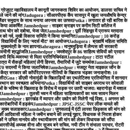
्रेजुएट महाविद्यालय में कानूनी जागरुकता शिविर का आयोजन, डालसा सचिव ने
ले जाने की मांग
Jadugora : सीआरपीएफ कैंप सासपुर में खुला जनऔषधि केन्द्र
जेंडर समुदाय के साथ मनाया अपनत्व का उत्सव
Potka : लगातार हो रही बारिश के
े किया आकर्षित
Jamshedpur : साइबर क्राइम पर करीम सिटी कॉलेज में
साथ चोर को दबोचा, भेजा जेल
Jamshedpur : पूर्वी सिंहभूम में प्रारूप मतदाता
ो गर्व, मुखी विकास समिति ने किया सम्मानित
Jamshedpur : 10 करोड़
 विद्यार्थियों के लिए ‘मदर्स मीट’ का आयोजन
Jadugora : ब्रह्मर्षि महिला समिति
ख्यमंत्री के नाम ज्ञापन
Bahragora : मानुषमुड़िया में लैम्पस की सरकारी
वभीनी श्रद्धांजलि
Jamshedpur : जमशेदपुर के 86 साहित्य सेवियों को प्रदान
पी विधि-व्यवस्था से मिला प्रतिनिधिमंडल
Jamshedpur : टाटा स्टील
ें सैकड़ों महिलाएं लेंगी हिस्सा, तैयारियों में जुटे समर्थक
Jamshedpur :
े 70 सदस्यों ने किया जलाभिषेक
Jamshedpur : मजदूर नेता माइकल जॉन के
ेंद्र सरकार की कॉर्पोरेटपरस्त नीतियों के खिलाफ भड़का जनाक्रोश: 10
 सीट
Gua : डीएवी नोवामुंडी के खिलाड़ियों का एथलेटिक्स प्रतियोगिता में शानदार
ंस्थान का स्वच्छता अभियान
Potka : विद्यार्थियों को साइबर अपराध पर कोवाली
 के भविष्य से खिलवाड़ के विरोध में सड़क पर उतरी भाजपा: बहरागोड़ा में मशाल
त
Jamshedpur : तुलसी भवन में महिला साहित्यकारों का भव्य सावन मिलन
amshedpur : झारखंड में व्यापार और उद्योग को मिलेगी नई दिशा, 1 अगस्त को
ारोबारियों में हड़कंप
Jamshedpur : JPSC-JSSC पेपर लीक मामले की
का मुख्य सलाहकार
Jamshedpur : जुगसलाई में एंटी लारवा छिड़काव की मांग को
की आदिवासी महिला ने जमीन बचाने की लगाई गुहार, विधायक से निराश होकर
ं ने उचित मानदेय और स्थायीकरण की मांग को लेकर विधायक को सौंपा
सीजेई अध्यक्ष वीना और सुजय बने सचिव, नयी टीम ने संभाला पदभार, रोटरी