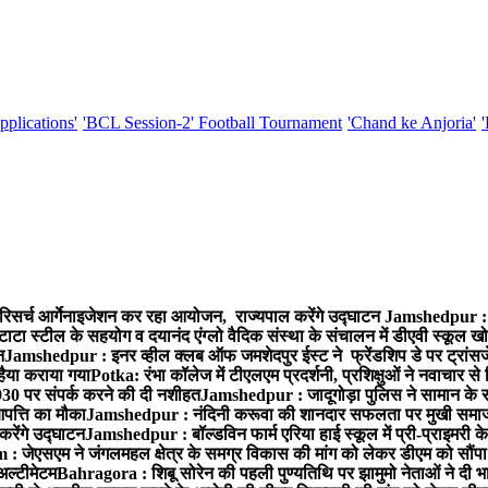
pplications'
'BCL Session-2' Football Tournament
'Chand ke Anjoria'
रिसर्च आर्गेनाइजेशन कर रहा आयोजन, राज्यपाल करेंगे उद्घाटन
Jamshedpur : ग
टाटा स्टील के सहयोग व दयानंद एंग्लो वैदिक संस्था के संचालन में डीएवी स्कूल खो
न
Jamshedpur : इनर व्हील क्लब ऑफ जमशेदपुर ईस्ट ने फ्रेंडशिप डे पर ट्रांस
हैया कराया गया
Potka: रंभा कॉलेज में टीएलएम प्रदर्शनी, प्रशिक्षुओं ने नवाचार स
30 पर संपर्क करने की दी नशीहत
Jamshedpur : जादूगोड़ा पुलिस ने सामान के 
पत्ति का मौका
Jamshedpur : नंदिनी करूवा की शानदार सफलता पर मुखी समाज क
करेंगे उद्घाटन
Jamshedpur : बॉल्डविन फार्म एरिया हाई स्कूल में प्री-प्राइमरी के
 जेएसएम ने जंगलमहल क्षेत्र के समग्र विकास की मांग को लेकर डीएम को सौंपा मु
अल्टीमेटम
Bahragora : शिबू सोरेन की पहली पुण्यतिथि पर झामुमो नेताओं ने दी भा