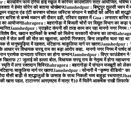
 बाल्डविन फार्म एरिया हाई स्कूल में करियर काउंसलिंग सत्र आयोजित, भविष्य की राह
वक्ता ने हेमंत सोरेन को बताया धोखेबाज
Jamshedpur : बिष्टुपुर तुलसी भवन में 
 राइट्स एंड एंटी करप्शन सोशल जस्टिस संगठन ने शहीदों को अर्पित की श्रद्धा
ातार बारिश से कच्चे मकान की दीवार ढही, परिवार दहशत में
Gua : लगातार बारिश से
क्रम का आयोजन
Bahragora : बहरागोड़ा में बिजली चोरों पर विद्युत विभाग का कड़ा 
म्मानित
Jamshedpur : प्राइवेट कंपनी की तरह काम कर रहा मानगो नगर निगम : 
ति विशेष कैंप, खदान श्रमिकों के बच्चों को मिलेगा सरकारी योजना का लाभ
Bahragora
से में सेल कर्मी की मौत का खुलासा, आरोपी गिरफ्तार, बिना लाइसेंस चला रहा था
क से मानुषमुड़िया में दहशत, मटिहाना-चाकुलिया मार्ग पर खतरा
Jamshedpur : पूर्
आधार पर विधायक सरयू राय का बड़ा आरोप कहा, मानगो नगर निगम में पार्षद क
रान प्रत्येक दानदाता परिवार का होगा सम्मान
Jamshedpur : विप्र फाउंडेशन ने 
िलाफ 27 जुलाई को हल्ला बोल, विधायक सरयू राय के नेतृत्व में होगा महाधरना
 स्मृति में लगा रक्तदान शिविर
Bahragora : बहरागोड़ा में संगठन मजबूती को लेकर
 मटिहाना-चाकुलिया मार्ग पर खतरा
Jamshedpur : सोनारी में “कृष्णा वीडियो” क
 मौसी बाड़ी से श्रद्धालुओं के उत्साह के साथ निकली भव्य बाहुड़ा रथयात्रा
Jharg
ी खास पहल, टाटानगर आरएमएस में मात्र ₹10 में मिलेंगे आकर्षक राखी लिफाफे