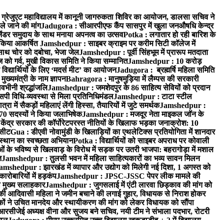
्रेजुएट महाविद्यालय में कानूनी जागरुकता शिविर का आयोजन, डालसा सचिव ने
ले जाने की मांग
Jadugora : सीआरपीएफ कैंप सासपुर में खुला जनऔषधि केन्द्र
जेंडर समुदाय के साथ मनाया अपनत्व का उत्सव
Potka : लगातार हो रही बारिश के
े किया आकर्षित
Jamshedpur : साइबर क्राइम पर करीम सिटी कॉलेज में
साथ चोर को दबोचा, भेजा जेल
Jamshedpur : पूर्वी सिंहभूम में प्रारूप मतदाता
ो गर्व, मुखी विकास समिति ने किया सम्मानित
Jamshedpur : 10 करोड़
 विद्यार्थियों के लिए ‘मदर्स मीट’ का आयोजन
Jadugora : ब्रह्मर्षि महिला समिति
ख्यमंत्री के नाम ज्ञापन
Bahragora : मानुषमुड़िया में लैम्पस की सरकारी
वभीनी श्रद्धांजलि
Jamshedpur : जमशेदपुर के 86 साहित्य सेवियों को प्रदान
पी विधि-व्यवस्था से मिला प्रतिनिधिमंडल
Jamshedpur : टाटा स्टील
ें सैकड़ों महिलाएं लेंगी हिस्सा, तैयारियों में जुटे समर्थक
Jamshedpur :
े 70 सदस्यों ने किया जलाभिषेक
Jamshedpur : मजदूर नेता माइकल जॉन के
ेंद्र सरकार की कॉर्पोरेटपरस्त नीतियों के खिलाफ भड़का जनाक्रोश: 10
 सीट
Gua : डीएवी नोवामुंडी के खिलाड़ियों का एथलेटिक्स प्रतियोगिता में शानदार
ंस्थान का स्वच्छता अभियान
Potka : विद्यार्थियों को साइबर अपराध पर कोवाली
 के भविष्य से खिलवाड़ के विरोध में सड़क पर उतरी भाजपा: बहरागोड़ा में मशाल
त
Jamshedpur : तुलसी भवन में महिला साहित्यकारों का भव्य सावन मिलन
amshedpur : झारखंड में व्यापार और उद्योग को मिलेगी नई दिशा, 1 अगस्त को
ारोबारियों में हड़कंप
Jamshedpur : JPSC-JSSC पेपर लीक मामले की
का मुख्य सलाहकार
Jamshedpur : जुगसलाई में एंटी लारवा छिड़काव की मांग को
की आदिवासी महिला ने जमीन बचाने की लगाई गुहार, विधायक से निराश होकर
ं ने उचित मानदेय और स्थायीकरण की मांग को लेकर विधायक को सौंपा
सीजेई अध्यक्ष वीना और सुजय बने सचिव, नयी टीम ने संभाला पदभार, रोटरी