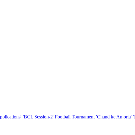
pplications'
'BCL Session-2' Football Tournament
'Chand ke Anjoria'