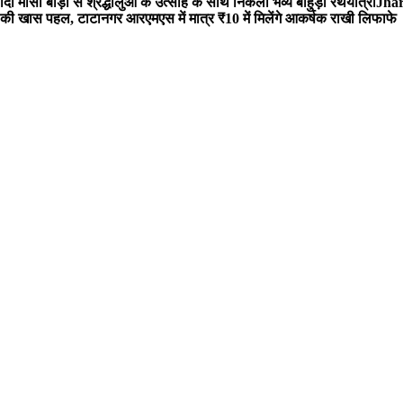
 मौसी बाड़ी से श्रद्धालुओं के उत्साह के साथ निकली भव्य बाहुड़ा रथयात्रा
Jharg
ी खास पहल, टाटानगर आरएमएस में मात्र ₹10 में मिलेंगे आकर्षक राखी लिफाफे