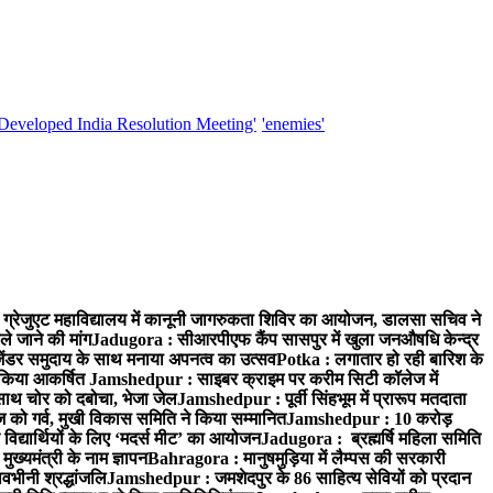
'Developed India Resolution Meeting'
'enemies'
्रेजुएट महाविद्यालय में कानूनी जागरुकता शिविर का आयोजन, डालसा सचिव ने
ले जाने की मांग
Jadugora : सीआरपीएफ कैंप सासपुर में खुला जनऔषधि केन्द्र
जेंडर समुदाय के साथ मनाया अपनत्व का उत्सव
Potka : लगातार हो रही बारिश के
े किया आकर्षित
Jamshedpur : साइबर क्राइम पर करीम सिटी कॉलेज में
साथ चोर को दबोचा, भेजा जेल
Jamshedpur : पूर्वी सिंहभूम में प्रारूप मतदाता
ो गर्व, मुखी विकास समिति ने किया सम्मानित
Jamshedpur : 10 करोड़
 विद्यार्थियों के लिए ‘मदर्स मीट’ का आयोजन
Jadugora : ब्रह्मर्षि महिला समिति
ख्यमंत्री के नाम ज्ञापन
Bahragora : मानुषमुड़िया में लैम्पस की सरकारी
वभीनी श्रद्धांजलि
Jamshedpur : जमशेदपुर के 86 साहित्य सेवियों को प्रदान