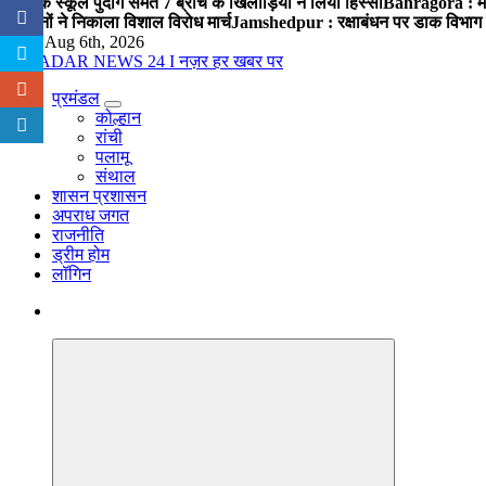
पब्लिक स्कूल पुंदाग समेत 7 ब्रांच के खिलाड़ियों ने लिया हिस्सा
Bahragora : मौदा
संगठनों ने निकाला विशाल विरोध मार्च
Jamshedpur : रक्षाबंधन पर डाक विभाग क
Thu. Aug 6th, 2026
प्रमंडल
नज़र हर खबर पर
कोल्हान
रांची
पलामू
संथाल
शासन प्रशासन
अपराध जगत
राजनीति
ड्रीम होम
लॉगिन