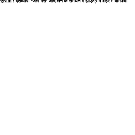
ram : देशव्यापी ‘जेल भरो’ आंदोलन के समर्थन में झाड़ग्राम शहर में वामपंथी