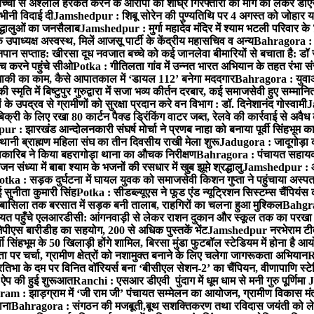
बच्ची से अश्लील हरकत करने के आरोपी की शीघ्र गिरफ्तारी की मांग को लेकर डीएस
वभीनी विदाई दी
Jamshedpur : शिबू सोरेन की पुण्यतिथि पर 4 अगस्त को जोहार यात्रा म
रद्धालुओं का जनसैलाब
Jamshedpur : मुर्गा महादेव मंदिर में श्याम भटली परिवार क
पाध्यक्ष अस्वस्थ, मिलें आजसू पार्टी के केंद्रीय महासचिव व अन्य
Bahragora : क
तनपान सप्ताह: खीरसा दूध नवजात बच्चे को कई जानलेवा बीमारियों से बचाता है: डॉ
 करने पहुंचे सीओ
Potka : गीतिलता गांव में उन्नत भारत अभियान के तहत रंभा स
ाकी का काम, कैसे आपातकाल में ‘डायल 112’ बनेगा मददगार
Bahragora : युवाओं
ृति में बिष्टुपुर गुरुद्वारा में सजा भव्य कीर्तन दरबार, कई समाजसेवी हुए सम्मानि
 उपद्रव से ग्रामीणों को सुरक्षा प्रदान करे वन विभाग : डॉ. दिनेशानंद गोस्वामी
J
री के लिए रखा 80 कार्टन पैक्ड ड्रिंकिंग वाटर जब्त, रेलवे की कार्रवाई से अवैध क
 : झारखंड आन्दोलनकारी संघर्ष मोर्चा ने प्रणब नाहा को बनाया पूर्वी सिंहभूम 
ानी ब्राह्मण महिला संघ का तीन दिवसीय राखी मेला शुरू
Jadugora : जादूगोड़ा 
ारिब ने किया बहरागोड़ा थाना का औचक निरीक्षण
Bahragora : पंचायत सहायको
ंध्या में बाबा श्याम के भजनों की रसधार में खुब झूमे श्रद्धालु
Jamshedpur : आर
otka : सड़क दुर्घटना में घायल युवक को समाजसेवी किशन गुप्ता ने पहुंचाया अस्प
 सुनीता कुमारी सिंह
Potka : सीडब्ल्यूएस ने फूड एंड न्यूट्रिशन सिस्टम्स चैंपियंस
बासिला तक बरसात में सड़क बनी तालाब, राहगिरों का चलना हुआ मुश्किल
Bahgrag
ायत पहुँचे एलआरडीसी: आंगनवाड़ी से लेकर राशन दुकान और स्कूल तक का परखा
ेपीएस बारीडीह का सहयोग, 200 से अधिक पुस्तकें भेंट
Jamshedpur नरभेराम टीव
 सिंहभूम के 50 खिलाड़ी होंगे शामिल, बिरसा मुंडा फुटबॉल स्टेडियम में होना है 
 पर चर्चा, ग्रामीण क्षेत्रों को नशामुक्त बनाने के लिए चलेगा जागरूकता अभियान
R
ा के दम पर विनित वॉरियर्स बना ‘बीसीएल सेशन-2’ का चैंपियन, वीणापाणि स्टेडिय
ल ऐप की हुई शुरूआत
Ranchi : एसआर डीएवी पुंदाग में धूम धाम से मनी गुरु पूर्णिमा
J
am : झाड़ग्राम में ‘जी राम जी’ पंचायत सम्मेलन का आयोजन, ग्रामीण विकास मंत्
ाना
Bahragora : संगठन की मजबूती,बूथ सशक्तिकरण तथा रविदास जयंती को लेकर