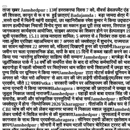
Skip
to
ताजा ख़बर
Jamshedpur : 13वां हस्तकरघा दिवस 7 को, वीवर्स डेवलपमेंट एंड 
content
की शिरकत, कानून से रू व रू हुईं छात्राएं
Badajamda : बड़ा जामदा क्षेत्र में 
,सस्ते दामों में मिलेगी महंगी दवाइयां, उप महानिरीक्षक रमेश कुमार ने किया उद्घाट
कारण हल्दीपोखर निवासी विनोद गुप्ता का मकान हुआ पूरी तरह ध्वस्त, तिरपाल मु
जागरूकता कार्यक्रम आयोजित, साइबर अपराध का शिकार होने पर हेल्पलाइन 19
सूची प्रकाशित, 15.11 लाख मतदाता शामिल; 5 अगस्त से 4 सितंबर तक दावा-आ
नशा-मुक्ति प्रतिज्ञा महाअभियान का 7 अगस्त को जमशेदपुर में शुभारंभ, राज्यपाल 
का सावन महोत्सव 22 अगस्त को, महिलाएं दिखाएगी हुनर की प्रदर्शनी
Jhargram :
जमीन पर चला प्रशासनिक डंडा, मापी के बाद 15 दिनों में कब्जा खाली करने का 
किया गया ‘भारतेन्दु हरिश्चंद्र साहित्य सेवी सम्मान’
Jamshedpur : बागबेड़ा में 
जूलॉजिकल पार्क ने 34 वर्षों की समर्पित सेवा के बाद दो वरिष्ठ कर्मचारियों को भा
बहरागोड़ा में पहली सोमवारी पर चित्रेस्वर धाम सहित सभी शिवालयों में उमड़ा श्
पुण्य तिथि पर यूनियन ने किया नमन
Jamshedpur टाटा मोटर्स वर्कर्स यूनियन के उ
अगस्त को ‘जेल भरो अभियान’ से आर-पार की जंग लड़ेगी सीपीआई(एम)
विश्व स्
प्रदर्शन, जीते 12 पदक
Potka : सरकारी जमीन पर अतिक्रमण की शिकायत, जांच
थाना प्रभारी ने किया जागरूक
Bahragora : कस्तुरबा की छात्राओं ने समझा ख
जुलूस निकाल जताई नाराजगी
Jamshedpur : पहाड़ी वाले बाबा दयाल सिंह जी की स्म
समारोह, कजरी और सांस्कृतिक प्रस्तुतियों ने बांधा समां
Jamshedpur : हाथियों के
जमशेदपुर में होगा ‘सिम्पोजियम 2026’
Kharagpur : गीतांजलि में अवैध रूप से बिक्
CBI जांच की मांग को लेकर महानगर भाजपा ने निकाला मशाल जुलूश
Jamshedpur
लेकर पार्षदों ने सिविल सर्जन से की मुलाकात
Jamshedpur : जुगसलाई में राजस्थ
कागजात के साथ किया प्रदर्शन
Bahragora : सीनियर एसपी डॉक्टर एहतेशाम वक
ज्ञापन
Jamshedpur : सोनारी में श्री श्याम भटली परिवार चेरिटेबल ट्रस्ट की भजन स