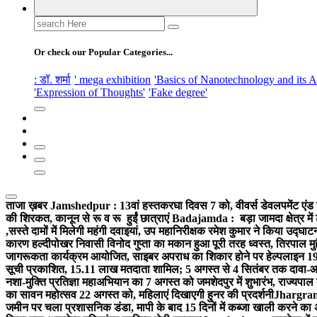
Search
for:
Or check our Popular Categories...
: डॉ. शर्मा
' mega exhibition
'Basics of Nanotechnology and its A
'Expression of Thoughts'
'Fake degree'
ताजा ख़बर
Jamshedpur : 13वां हस्तकरघा दिवस 7 को, वीवर्स डेवलपमेंट एंड 
की शिरकत, कानून से रू व रू हुईं छात्राएं
Badajamda : बड़ा जामदा क्षेत्र में 
,सस्ते दामों में मिलेगी महंगी दवाइयां, उप महानिरीक्षक रमेश कुमार ने किया उद्घाट
कारण हल्दीपोखर निवासी विनोद गुप्ता का मकान हुआ पूरी तरह ध्वस्त, तिरपाल मु
जागरूकता कार्यक्रम आयोजित, साइबर अपराध का शिकार होने पर हेल्पलाइन 19
सूची प्रकाशित, 15.11 लाख मतदाता शामिल; 5 अगस्त से 4 सितंबर तक दावा-आ
नशा-मुक्ति प्रतिज्ञा महाअभियान का 7 अगस्त को जमशेदपुर में शुभारंभ, राज्यपाल 
का सावन महोत्सव 22 अगस्त को, महिलाएं दिखाएगी हुनर की प्रदर्शनी
Jhargram :
जमीन पर चला प्रशासनिक डंडा, मापी के बाद 15 दिनों में कब्जा खाली करने का 