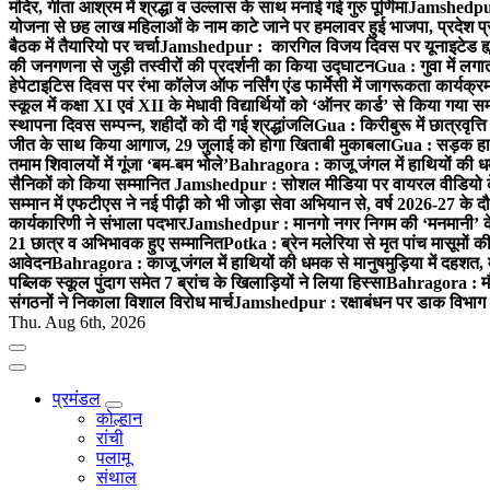
मंदिर, गीता आश्रम में श्रद्धा व उल्लास के साथ मनाई गई गुरु पूर्णिमा
Jamshedpur :
योजना से छह लाख महिलाओं के नाम काटे जाने पर हमलावर हुई भाजपा, प्रदेश प्र
बैठक में तैयारियो पर चर्चा
Jamshedpur : कारगिल विजय दिवस पर यूनाइटेड ह्यूमन
की जनगणना से जुड़ी तस्वीरों की प्रदर्शनी का किया उद्घाटन
Gua : गुवा में लग
हेपेटाइटिस दिवस पर रंभा कॉलेज ऑफ नर्सिंग एंड फार्मेसी में जागरूकता कार्य
स्कूल में कक्षा XI एवं XII के मेधावी विद्यार्थियों को ‘ऑनर कार्ड’ से किया गया स
स्थापना दिवस सम्पन्न, शहीदों को दी गई श्रद्धांजलि
Gua : किरीबुरू में छात्रवृत्
जीत के साथ किया आगाज, 29 जुलाई को होगा खिताबी मुकाबला
Gua : सड़क हाद
तमाम शिवालयों में गूंजा ‘बम-बम भोले’
Bahragora : काजू जंगल में हाथियों की धम
सैनिकों को किया सम्मानित
Jamshedpur : सोशल मीडिया पर वायरल वीडियो के 
सम्मान में एफटीएस ने नई पीढ़ी को भी जोड़ा सेवा अभियान से, वर्ष 2026-27 के दौ
कार्यकारिणी ने संभाला पदभार
Jamshedpur : मानगो नगर निगम की ‘मनमानी’ के ख
21 छात्र व अभिभावक हुए सम्मानित
Potka : ब्रेन मलेरिया से मृत पांच मासूमों की
आवेदन
Bahragora : काजू जंगल में हाथियों की धमक से मानुषमुड़िया में दहशत,
पब्लिक स्कूल पुंदाग समेत 7 ब्रांच के खिलाड़ियों ने लिया हिस्सा
Bahragora : मौदा
संगठनों ने निकाला विशाल विरोध मार्च
Jamshedpur : रक्षाबंधन पर डाक विभाग क
Thu. Aug 6th, 2026
प्रमंडल
कोल्हान
रांची
पलामू
संथाल