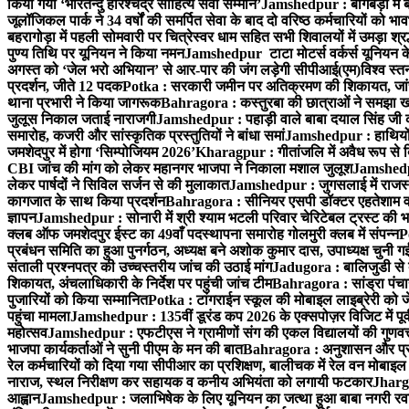
किया गया ‘भारतेन्दु हरिश्चंद्र साहित्य सेवी सम्मान’
Jamshedpur : बागबेड़ा में 
जूलॉजिकल पार्क ने 34 वर्षों की समर्पित सेवा के बाद दो वरिष्ठ कर्मचारियों को भा
बहरागोड़ा में पहली सोमवारी पर चित्रेस्वर धाम सहित सभी शिवालयों में उमड़ा श्
पुण्य तिथि पर यूनियन ने किया नमन
Jamshedpur टाटा मोटर्स वर्कर्स यूनियन के उ
अगस्त को ‘जेल भरो अभियान’ से आर-पार की जंग लड़ेगी सीपीआई(एम)
विश्व स्
प्रदर्शन, जीते 12 पदक
Potka : सरकारी जमीन पर अतिक्रमण की शिकायत, जांच
थाना प्रभारी ने किया जागरूक
Bahragora : कस्तुरबा की छात्राओं ने समझा ख
जुलूस निकाल जताई नाराजगी
Jamshedpur : पहाड़ी वाले बाबा दयाल सिंह जी की स्म
समारोह, कजरी और सांस्कृतिक प्रस्तुतियों ने बांधा समां
Jamshedpur : हाथियों के
जमशेदपुर में होगा ‘सिम्पोजियम 2026’
Kharagpur : गीतांजलि में अवैध रूप से बिक्
CBI जांच की मांग को लेकर महानगर भाजपा ने निकाला मशाल जुलूश
Jamshedpur
लेकर पार्षदों ने सिविल सर्जन से की मुलाकात
Jamshedpur : जुगसलाई में राजस्थ
कागजात के साथ किया प्रदर्शन
Bahragora : सीनियर एसपी डॉक्टर एहतेशाम वक
ज्ञापन
Jamshedpur : सोनारी में श्री श्याम भटली परिवार चेरिटेबल ट्रस्ट की भजन स
क्लब ऑफ जमशेदपुर ईस्ट का 49वाँ पदस्थापना समारोह गोलमुरी क्लब में संपन्न
P
प्रबंधन समिति का हुआ पुनर्गठन, अध्यक्ष बने अशोक कुमार दास, उपाध्यक्ष चुनी गई
संताली प्रश्नपत्र की उच्चस्तरीय जांच की उठाई मांग
Jadugora : बालिजुडी से 
शिकायत, अंचलाधिकारी के निर्देश पर पहुंची जांच टीम
Bahragora : सांड्रा पंच
पुजारियों को किया सम्मानित
Potka : टांगराईन स्कूल की मोबाइल लाइब्रेरी को ज
पहुंचा मामला
Jamshedpur : 135वीं डूरंड कप 2026 के एक्सपोज़र विजिट में पूर्वी
महोत्सव
Jamshedpur : एफटीएस ने ग्रामीणों संग की एकल विद्यालयों की गुणवत्ता
भाजपा कार्यकर्ताओं ने सुनी पीएम के मन की बात
Bahragora : अनुशासन और प्रतिभ
रेल कर्मचारियों को दिया गया सीपीआर का प्रशिक्षण, बालीचक में रेल वन मोबाइ
नाराज, स्थल निरीक्षण कर सहायक व कनीय अभियंता को लगायी फटकार
Jhargr
आह्वान
Jamshedpur : जलाभिषेक के लिए यूनियन का जत्था हुआ बाबा नगरी रव