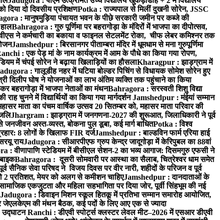
ताल
Jadugora : पीएम उत्क्रमित उच्च विद्यालय खुकड़ाडीह + 2 में विद्यालय
 को दिया दो दिवसीय प्रशिक्षण
Potka : राज्यपाल से मिलीं दुखनी सोरेन, JSSC
ora : मानुषमुड़िया पंचायत भवन के पीछे सरकारी जमीन पर कब्जे की
 हाल
Bahragora : गुरु पूर्णिमा पर बहरागोड़ा के मंदिरों में भाजपा का दीपोत्सव,
ीएस ने कर्मचारी का बकाया व फाइनल सेटलमेंट रोका, चीफ लेबर कमिश्नर तक
आयोजन
Jamshedpur : बिरसानगर पीताम्बरा मंदिर में धूमधाम से मना गुरुपूर्णिमा
anchi : एक पेड़ मां के नाम कार्यक्रम में आम के पौधे का किया गया रोपण,
म में चंपई सोरेन ने बढ़ाया खिलाड़ियों का हौसला
Kharagpur : झाड़ग्राम में
adugora : गालूडीह नहर में घटिया बोल्डर पिचिंग से विधायक सोमेश सोरेन हुए
री दिलीप घोष ने योजनाओं का लाभ अंतिम व्यक्ति तक पहुंचाने का किया
 बहरागोड़ा में भाजपा नेताओं का मंथन
Bahragora : सरस्वती शिशु विद्या
 चुनने में विद्यार्थियों का किया गया मार्गदर्शन
Jamshedpur : मंईयां सम्मान
महासर माता का पंचम वार्षिक उत्सव 20 सितम्बर को, महासर माता परिवार की
ंजलि
Jhargram : झाड़ग्राम में जनगणना-2027 की शुरूआत, जिलाधिकारी ने पूर्व
 जनजीवन अस्त-व्यस्त, बोकना पुल डूबा, कई मार्ग बाधित
Potka : विश्व
प्रहार: 8 लोगों के खिलाफ FIR दर्ज
Jamshedpur : बाल्डविन फार्म एरिया हाई
सरयू राय
Jadugora : सीआरपीएफ ग्रुप केन्द्र जादूगोड़ा में केरिपुबल का 88वां
 : वीणापाणि स्टेडियम में बीसीएल सेशन-2 का भव्य आगाज: दिसमगुरु एफसी ने
 बाइक
Bahragora : दूसरी सोमवारी पर आस्था का सैलाब, चित्रेश्वर धाम समेत
व सैनिक सेवा परिषद ने विजय दिवस पर वीर नारी, शहीदों के परिजन व पूर्व
ो 2 प्रतिशत, मेयर को अलग से कमीशन चाहिए
Jamshedpur : दानदाताओं के
सामाजिक एकजुटता और महिला सहभागिता पर दिया जोर, पूर्वी सिंहभूम की नई
Jadugora : डिवाइन मिशन स्कूल हितकू में प्रतिभा सम्मान समारोह आयोजित,
 जेएलकेएम की मंथन बैठक, कई पदों के लिए आए एक से ज्यादा
ा उद्घाटन
Ranchi : डीएवी स्पोर्ट्स क्लस्टर लेवल मीट–2026 में एसआर डीएवी