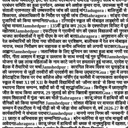
क्लब ऑफ जमशेदपुर ईस्ट का 49वाँ पदस्थापना समारोह गोलमुरी क्लब में संपन्न
P
प्रबंधन समिति का हुआ पुनर्गठन, अध्यक्ष बने अशोक कुमार दास, उपाध्यक्ष चुनी गई
संताली प्रश्नपत्र की उच्चस्तरीय जांच की उठाई मांग
Jadugora : बालिजुडी से 
शिकायत, अंचलाधिकारी के निर्देश पर पहुंची जांच टीम
Bahragora : सांड्रा पंच
पुजारियों को किया सम्मानित
Potka : टांगराईन स्कूल की मोबाइल लाइब्रेरी को ज
पहुंचा मामला
Jamshedpur : 135वीं डूरंड कप 2026 के एक्सपोज़र विजिट में पूर्वी
महोत्सव
Jamshedpur : एफटीएस ने ग्रामीणों संग की एकल विद्यालयों की गुणवत्ता
भाजपा कार्यकर्ताओं ने सुनी पीएम के मन की बात
Bahragora : अनुशासन और प्रतिभ
रेल कर्मचारियों को दिया गया सीपीआर का प्रशिक्षण, बालीचक में रेल वन मोबाइ
नाराज, स्थल निरीक्षण कर सहायक व कनीय अभियंता को लगायी फटकार
Jhargr
आह्वान
Jamshedpur : जलाभिषेक के लिए यूनियन का जत्था हुआ बाबा नगरी रव
मंदिर, गीता आश्रम में श्रद्धा व उल्लास के साथ मनाई गई गुरु पूर्णिमा
Jamshedpur :
योजना से छह लाख महिलाओं के नाम काटे जाने पर हमलावर हुई भाजपा, प्रदेश प्र
बैठक में तैयारियो पर चर्चा
Jamshedpur : कारगिल विजय दिवस पर यूनाइटेड ह्यूमन
की जनगणना से जुड़ी तस्वीरों की प्रदर्शनी का किया उद्घाटन
Gua : गुवा में लग
हेपेटाइटिस दिवस पर रंभा कॉलेज ऑफ नर्सिंग एंड फार्मेसी में जागरूकता कार्य
स्कूल में कक्षा XI एवं XII के मेधावी विद्यार्थियों को ‘ऑनर कार्ड’ से किया गया स
स्थापना दिवस सम्पन्न, शहीदों को दी गई श्रद्धांजलि
Gua : किरीबुरू में छात्रवृत्
जीत के साथ किया आगाज, 29 जुलाई को होगा खिताबी मुकाबला
Gua : सड़क हाद
तमाम शिवालयों में गूंजा ‘बम-बम भोले’
Bahragora : काजू जंगल में हाथियों की धम
सैनिकों को किया सम्मानित
Jamshedpur : सोशल मीडिया पर वायरल वीडियो के 
सम्मान में एफटीएस ने नई पीढ़ी को भी जोड़ा सेवा अभियान से, वर्ष 2026-27 के दौ
कार्यकारिणी ने संभाला पदभार
Jamshedpur : मानगो नगर निगम की ‘मनमानी’ के ख
21 छात्र व अभिभावक हुए सम्मानित
Potka : ब्रेन मलेरिया से मृत पांच मासूमों की
आवेदन
Bahragora : काजू जंगल में हाथियों की धमक से मानुषमुड़िया में दहशत,