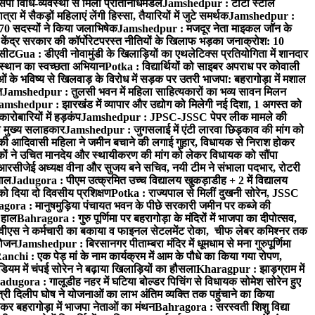
पी विधि-व्यवस्था से मिला प्रतिनिधिमंडल
Jamshedpur : टाटा स्टील
ें सैकड़ों महिलाएं लेंगी हिस्सा, तैयारियों में जुटे समर्थक
Jamshedpur :
े 70 सदस्यों ने किया जलाभिषेक
Jamshedpur : मजदूर नेता माइकल जॉन के
ेंद्र सरकार की कॉर्पोरेटपरस्त नीतियों के खिलाफ भड़का जनाक्रोश: 10
 सीट
Gua : डीएवी नोवामुंडी के खिलाड़ियों का एथलेटिक्स प्रतियोगिता में शानदार
ंस्थान का स्वच्छता अभियान
Potka : विद्यार्थियों को साइबर अपराध पर कोवाली
 के भविष्य से खिलवाड़ के विरोध में सड़क पर उतरी भाजपा: बहरागोड़ा में मशाल
त
Jamshedpur : तुलसी भवन में महिला साहित्यकारों का भव्य सावन मिलन
amshedpur : झारखंड में व्यापार और उद्योग को मिलेगी नई दिशा, 1 अगस्त को
ारोबारियों में हड़कंप
Jamshedpur : JPSC-JSSC पेपर लीक मामले की
का मुख्य सलाहकार
Jamshedpur : जुगसलाई में एंटी लारवा छिड़काव की मांग को
की आदिवासी महिला ने जमीन बचाने की लगाई गुहार, विधायक से निराश होकर
ं ने उचित मानदेय और स्थायीकरण की मांग को लेकर विधायक को सौंपा
सीजेई अध्यक्ष वीना और सुजय बने सचिव, नयी टीम ने संभाला पदभार, रोटरी
ताल
Jadugora : पीएम उत्क्रमित उच्च विद्यालय खुकड़ाडीह + 2 में विद्यालय
 को दिया दो दिवसीय प्रशिक्षण
Potka : राज्यपाल से मिलीं दुखनी सोरेन, JSSC
ora : मानुषमुड़िया पंचायत भवन के पीछे सरकारी जमीन पर कब्जे की
 हाल
Bahragora : गुरु पूर्णिमा पर बहरागोड़ा के मंदिरों में भाजपा का दीपोत्सव,
ीएस ने कर्मचारी का बकाया व फाइनल सेटलमेंट रोका, चीफ लेबर कमिश्नर तक
आयोजन
Jamshedpur : बिरसानगर पीताम्बरा मंदिर में धूमधाम से मना गुरुपूर्णिमा
anchi : एक पेड़ मां के नाम कार्यक्रम में आम के पौधे का किया गया रोपण,
म में चंपई सोरेन ने बढ़ाया खिलाड़ियों का हौसला
Kharagpur : झाड़ग्राम में
adugora : गालूडीह नहर में घटिया बोल्डर पिचिंग से विधायक सोमेश सोरेन हुए
री दिलीप घोष ने योजनाओं का लाभ अंतिम व्यक्ति तक पहुंचाने का किया
 बहरागोड़ा में भाजपा नेताओं का मंथन
Bahragora : सरस्वती शिशु विद्या