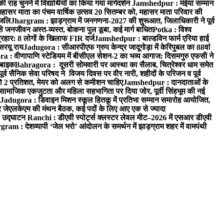
 चुनने में विद्यार्थियों का किया गया मार्गदर्शन
Jamshedpur : मंईयां सम्मान
महासर माता का पंचम वार्षिक उत्सव 20 सितम्बर को, महासर माता परिवार की
ंजलि
Jhargram : झाड़ग्राम में जनगणना-2027 की शुरूआत, जिलाधिकारी ने पूर्व
 जनजीवन अस्त-व्यस्त, बोकना पुल डूबा, कई मार्ग बाधित
Potka : विश्व
प्रहार: 8 लोगों के खिलाफ FIR दर्ज
Jamshedpur : बाल्डविन फार्म एरिया हाई
सरयू राय
Jadugora : सीआरपीएफ ग्रुप केन्द्र जादूगोड़ा में केरिपुबल का 88वां
 : वीणापाणि स्टेडियम में बीसीएल सेशन-2 का भव्य आगाज: दिसमगुरु एफसी ने
 बाइक
Bahragora : दूसरी सोमवारी पर आस्था का सैलाब, चित्रेश्वर धाम समेत
व सैनिक सेवा परिषद ने विजय दिवस पर वीर नारी, शहीदों के परिजन व पूर्व
ो 2 प्रतिशत, मेयर को अलग से कमीशन चाहिए
Jamshedpur : दानदाताओं के
सामाजिक एकजुटता और महिला सहभागिता पर दिया जोर, पूर्वी सिंहभूम की नई
Jadugora : डिवाइन मिशन स्कूल हितकू में प्रतिभा सम्मान समारोह आयोजित,
 जेएलकेएम की मंथन बैठक, कई पदों के लिए आए एक से ज्यादा
ा उद्घाटन
Ranchi : डीएवी स्पोर्ट्स क्लस्टर लेवल मीट–2026 में एसआर डीएवी
ram : देशव्यापी ‘जेल भरो’ आंदोलन के समर्थन में झाड़ग्राम शहर में वामपंथी