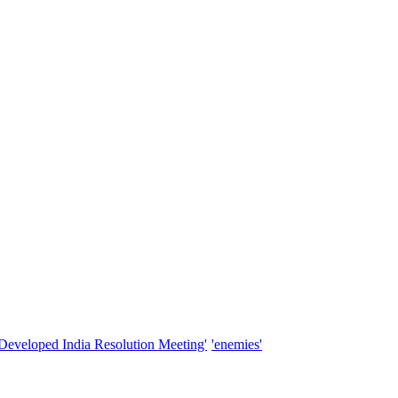
'Developed India Resolution Meeting'
'enemies'