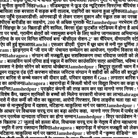
otka : सड़क दुर्घटना में घायल युवक को समाजसेवी किशन गुप्ता ने पहुंचाया अस्प
 सुनीता कुमारी सिंह
Potka : सीडब्ल्यूएस ने फूड एंड न्यूट्रिशन सिस्टम्स चैंपियंस
बासिला तक बरसात में सड़क बनी तालाब, राहगिरों का चलना हुआ मुश्किल
Bahgrag
ायत पहुँचे एलआरडीसी: आंगनवाड़ी से लेकर राशन दुकान और स्कूल तक का परखा
ेपीएस बारीडीह का सहयोग, 200 से अधिक पुस्तकें भेंट
Jamshedpur नरभेराम टीव
 सिंहभूम के 50 खिलाड़ी होंगे शामिल, बिरसा मुंडा फुटबॉल स्टेडियम में होना है 
 पर चर्चा, ग्रामीण क्षेत्रों को नशामुक्त बनाने के लिए चलेगा जागरूकता अभियान
R
ा के दम पर विनित वॉरियर्स बना ‘बीसीएल सेशन-2’ का चैंपियन, वीणापाणि स्टेडिय
ल ऐप की हुई शुरूआत
Ranchi : एसआर डीएवी पुंदाग में धूम धाम से मनी गुरु पूर्णिमा
J
am : झाड़ग्राम में ‘जी राम जी’ पंचायत सम्मेलन का आयोजन, ग्रामीण विकास मंत्
ाना
Bahragora : संगठन की मजबूती,बूथ सशक्तिकरण तथा रविदास जयंती को लेकर
 बाल्डविन फार्म एरिया हाई स्कूल में करियर काउंसलिंग सत्र आयोजित, भविष्य की राह
वक्ता ने हेमंत सोरेन को बताया धोखेबाज
Jamshedpur : बिष्टुपुर तुलसी भवन में 
 राइट्स एंड एंटी करप्शन सोशल जस्टिस संगठन ने शहीदों को अर्पित की श्रद्धा
ातार बारिश से कच्चे मकान की दीवार ढही, परिवार दहशत में
Gua : लगातार बारिश से
क्रम का आयोजन
Bahragora : बहरागोड़ा में बिजली चोरों पर विद्युत विभाग का कड़ा 
म्मानित
Jamshedpur : प्राइवेट कंपनी की तरह काम कर रहा मानगो नगर निगम : 
ति विशेष कैंप, खदान श्रमिकों के बच्चों को मिलेगा सरकारी योजना का लाभ
Bahragora
से में सेल कर्मी की मौत का खुलासा, आरोपी गिरफ्तार, बिना लाइसेंस चला रहा था
क से मानुषमुड़िया में दहशत, मटिहाना-चाकुलिया मार्ग पर खतरा
Jamshedpur : पूर्
आधार पर विधायक सरयू राय का बड़ा आरोप कहा, मानगो नगर निगम में पार्षद क
रान प्रत्येक दानदाता परिवार का होगा सम्मान
Jamshedpur : विप्र फाउंडेशन ने 
िलाफ 27 जुलाई को हल्ला बोल, विधायक सरयू राय के नेतृत्व में होगा महाधरना
 स्मृति में लगा रक्तदान शिविर
Bahragora : बहरागोड़ा में संगठन मजबूती को लेकर
 मटिहाना-चाकुलिया मार्ग पर खतरा
Jamshedpur : सोनारी में “कृष्णा वीडियो” क