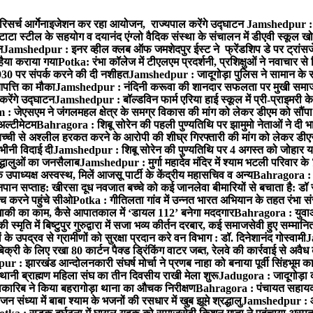
रिसर्च आर्गेनाइजेशन कर रहा आयोजन, राज्यपाल करेंगे उद्घाटन
Jamshedpur : ग
टाटा स्टील के सहयोग व दयानंद एंग्लो वैदिक संस्था के संचालन में डीएवी स्कूल खो
न
Jamshedpur : इनर व्हील क्लब ऑफ जमशेदपुर ईस्ट ने फ्रेंडशिप डे पर ट्रांस
हैया कराया गया
Potka: रंभा कॉलेज में टीएलएम प्रदर्शनी, प्रशिक्षुओं ने नवाचार स
30 पर संपर्क करने की दी नशीहत
Jamshedpur : जादूगोड़ा पुलिस ने सामान के 
पत्ति का मौका
Jamshedpur : नंदिनी करूवा की शानदार सफलता पर मुखी समाज क
करेंगे उद्घाटन
Jamshedpur : बॉल्डविन फार्म एरिया हाई स्कूल में प्री-प्राइमरी के
 जेएसएम ने जंगलमहल क्षेत्र के समग्र विकास की मांग को लेकर डीएम को सौंपा मु
अल्टीमेटम
Bahragora : शिबू सोरेन की पहली पुण्यतिथि पर झामुमो नेताओं ने दी भा
बच्ची से अश्लील हरकत करने के आरोपी की शीघ्र गिरफ्तारी की मांग को लेकर डीएस
वभीनी विदाई दी
Jamshedpur : शिबू सोरेन की पुण्यतिथि पर 4 अगस्त को जोहार यात्रा म
रद्धालुओं का जनसैलाब
Jamshedpur : मुर्गा महादेव मंदिर में श्याम भटली परिवार क
पाध्यक्ष अस्वस्थ, मिलें आजसू पार्टी के केंद्रीय महासचिव व अन्य
Bahragora : क
तनपान सप्ताह: खीरसा दूध नवजात बच्चे को कई जानलेवा बीमारियों से बचाता है: डॉ
 करने पहुंचे सीओ
Potka : गीतिलता गांव में उन्नत भारत अभियान के तहत रंभा स
ाकी का काम, कैसे आपातकाल में ‘डायल 112’ बनेगा मददगार
Bahragora : युवाओं
ृति में बिष्टुपुर गुरुद्वारा में सजा भव्य कीर्तन दरबार, कई समाजसेवी हुए सम्मानि
 उपद्रव से ग्रामीणों को सुरक्षा प्रदान करे वन विभाग : डॉ. दिनेशानंद गोस्वामी
J
री के लिए रखा 80 कार्टन पैक्ड ड्रिंकिंग वाटर जब्त, रेलवे की कार्रवाई से अवैध क
 : झारखंड आन्दोलनकारी संघर्ष मोर्चा ने प्रणब नाहा को बनाया पूर्वी सिंहभूम 
ानी ब्राह्मण महिला संघ का तीन दिवसीय राखी मेला शुरू
Jadugora : जादूगोड़ा 
ारिब ने किया बहरागोड़ा थाना का औचक निरीक्षण
Bahragora : पंचायत सहायको
ंध्या में बाबा श्याम के भजनों की रसधार में खुब झूमे श्रद्धालु
Jamshedpur : आर