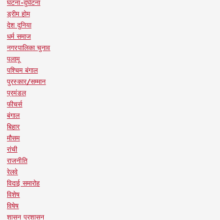
घटना-दुर्घटना
ड्रीम होम
देश दुनिया
धर्म समाज
नगरपालिका चुनाव
पलामू
पश्चिम बंगाल
पुरस्कार/सम्मान
प्रमंडल
फीचर्स
बंगाल
बिहार
मौसम
रांची
राजनीति
रेलवे
विदाई समारोह
विशेष
विषेष
शासन प्रशासन