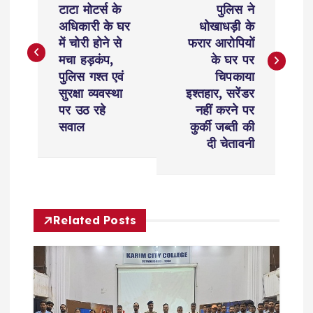
टाटा मोटर्स के
पुलिस ने
s
अधिकारी के घर
धोखाधड़ी के
में चोरी होने से
फरार आरोपियों
t
मचा हड़कंप,
के घर पर
पुलिस गश्त एवं
चिपकाया
n
सुरक्षा व्यवस्था
इश्तहार, सरेंडर
पर उठ रहे
नहीं करने पर
a
सवाल
कुर्की जब्ती की
दी चेतावनी
v
i
Related Posts
g
a
t