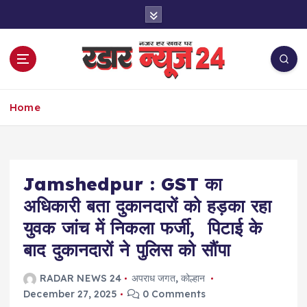
S
k
i
p
t
o
नज़र हर खबर पर
c
Home
o
n
t
e
Jamshedpur : GST का
n
t
अधिकारी बता दुकानदारों को हड़का रहा
युवक जांच में निकला फर्जी, पिटाई के
बाद दुकानदारों ने पुलिस को सौंपा
RADAR NEWS 24
अपराध जगत
,
कोल्हान
December 27, 2025
0 Comments