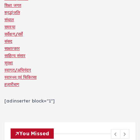
शिक्षा जगत
श्रद्धांजलि
संथाल
समस्या
सर्वेक्षण/सर्वे
संसद
साक्षात्कार
साहित्य संसार
सुरक्षा
स्वागत/अभिनंदन
स्वास्थ्य एवं चिकित्सा
हज़ारीबाग
[adinserter block="1"]
You Missed