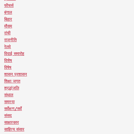
फीचर्स
बंगाल
बिहार
मौसम
रांची
राजनीति
रेलवे
विदाई समारोह
विशेष
विषेष
शासन प्रशासन
शिक्षा जगत
श्रद्धांजलि
संथाल
समस्या
सर्वेक्षण/सर्वे
संसद
साक्षात्कार
साहित्य संसार