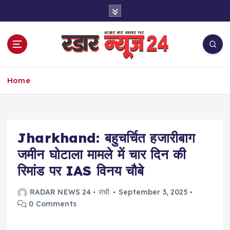
S
k
i
p
t
o
नज़र हर खबर पर
c
Home
o
n
t
e
Jharkhand: बहुचर्चित हजारीबाग
n
t
जमीन घोटाला मामले में चार दिन की
रिमांड पर IAS विनय चौबे
RADAR NEWS 24
रांची
September 3, 2025
0 Comments