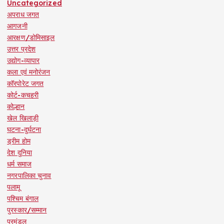
Uncategorized
अपराध जगत
आगजनी
आरक्षण/डोमिसाइल
उत्तर प्रदेश
उद्योग-व्यापार
कला एवं मनोरंजन
कॉरपोरेट जगत
कोर्ट-कचहरी
कोल्हान
खेल खिलाड़ी
घटना-दुर्घटना
ड्रीम होम
देश दुनिया
धर्म समाज
नगरपालिका चुनाव
पलामू
पश्चिम बंगाल
पुरस्कार/सम्मान
प्रमंडल