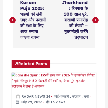
Karam
Jharkhand
o
Puja 2025:
: रिनपास के
भाइयों की लंबी
100 साल पूरे,
s
उम्र और फसलों
शताब्दी समारोह
की रक्षा के लिए
की तैयारी –
t
आज मनाया
मुख्यमंत्री करेंगे
जाएगा करमा
उद्घाटन
n
a
Related Posts
v
i
g
RADAR NEWS 24
कोर्ट-कचहरी
,
कोल्हान
,
रांची
a
July 29, 2026
16 views