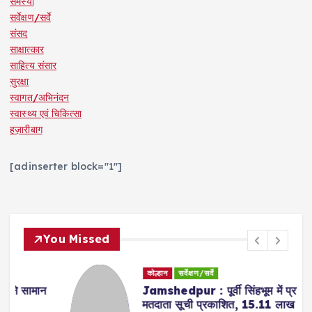
समस्या
सर्वेक्षण/सर्वे
संसद
साक्षात्कार
साहित्य संसार
सुरक्षा
स्वागत/अभिनंदन
स्वास्थ्य एवं चिकित्सा
हज़ारीबाग
[adinserter block="1"]
You Missed
कोल्हान
सर्वेक्षण/सर्वे
Jamshedpur : पूर्वी सिंहभूम में प्रारूप
मतदाता सूची प्रकाशित, 15.11 लाख मतदाता