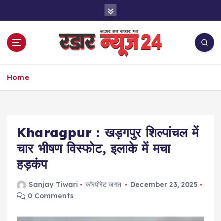
S
k
i
p
t
o
नज़र हर खबर पर
c
Home
o
n
t
e
Kharagpur : खड़गपुर शिल्पांचल में
n
t
चार भीषण विस्फोट, इलाके में मचा
हड़कंप
Sanjay Tiwari
कॉरपोरेट जगत
December 23, 2025
0 Comments