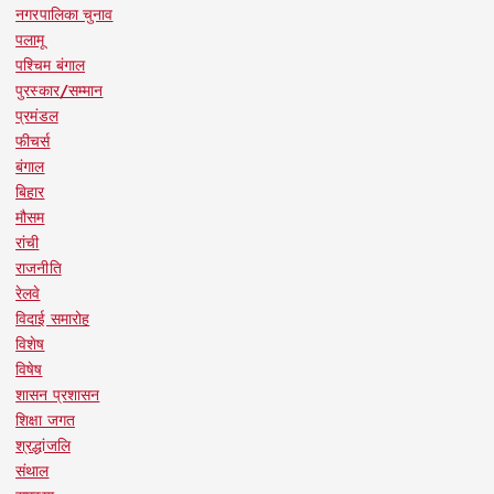
नगरपालिका चुनाव
पलामू
पश्चिम बंगाल
पुरस्कार/सम्मान
प्रमंडल
फीचर्स
बंगाल
बिहार
मौसम
रांची
राजनीति
रेलवे
विदाई समारोह
विशेष
विषेष
शासन प्रशासन
शिक्षा जगत
श्रद्धांजलि
संथाल