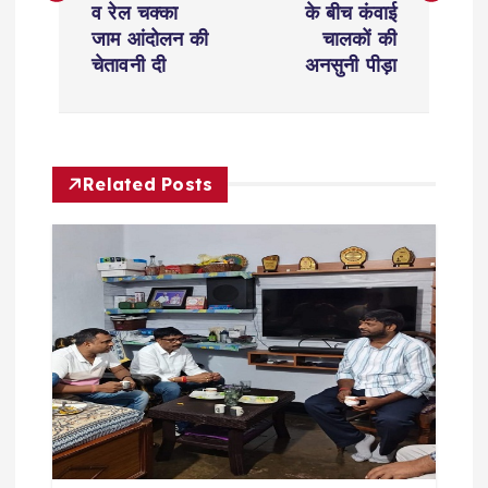
व रेल चक्का
के बीच कंवाई
t
जाम आंदोलन की
चालकों की
चेतावनी दी
अनसुनी पीड़ा
n
a
Related Posts
v
i
g
a
t
i