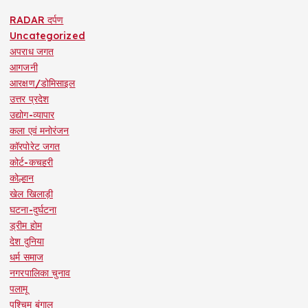
RADAR दर्पण
Uncategorized
अपराध जगत
आगजनी
आरक्षण/डोमिसाइल
उत्तर प्रदेश
उद्योग-व्यापार
कला एवं मनोरंजन
कॉरपोरेट जगत
कोर्ट-कचहरी
कोल्हान
खेल खिलाड़ी
घटना-दुर्घटना
ड्रीम होम
देश दुनिया
धर्म समाज
नगरपालिका चुनाव
पलामू
पश्चिम बंगाल