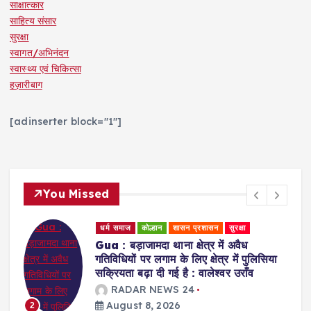
साक्षात्कार
साहित्य संसार
सुरक्षा
स्वागत/अभिनंदन
स्वास्थ्य एवं चिकित्सा
हज़ारीबाग
[adinserter block="1"]
You Missed
धर्म समाज
स्वास्थ्य एवं चिकित्सा
Ranchi : प्राकृतिक चिकित्सा के जरिए मरीजों
िया
को स्वस्थ जीवन की राह दिखा रहीं डॉ. अरवशी
पांडे
RADAR NEWS 24
August 8, 2026
3