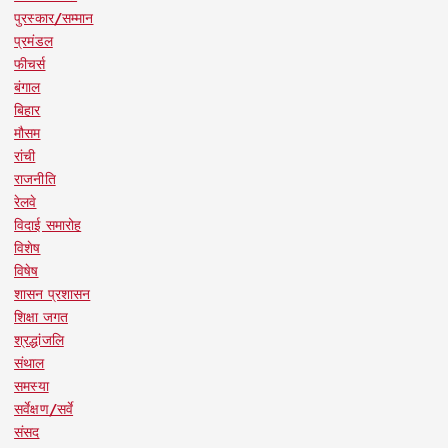
पुरस्कार/सम्मान
प्रमंडल
फीचर्स
बंगाल
बिहार
मौसम
रांची
राजनीति
रेलवे
विदाई समारोह
विशेष
विषेष
शासन प्रशासन
शिक्षा जगत
श्रद्धांजलि
संथाल
समस्या
सर्वेक्षण/सर्वे
संसद