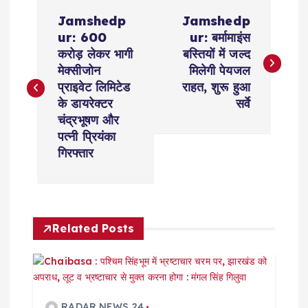
P
Jamshedp
Jamshedp
o
ur: 600
ur: बर्मामाइंस
करोड़ लेकर भागी
बस्तियों में जल्द
s
मेक्सीजोन
मिलेगी पेयजल
प्राइवेट लिमिटेड
राहत, शुरू हुआ
t
के डायरेक्टर
सर्वे
चंद्रभूषण और
n
पत्नी प्रियंका
गिरफ्तार
a
v
Related Posts
i
g
RADAR NEWS 24