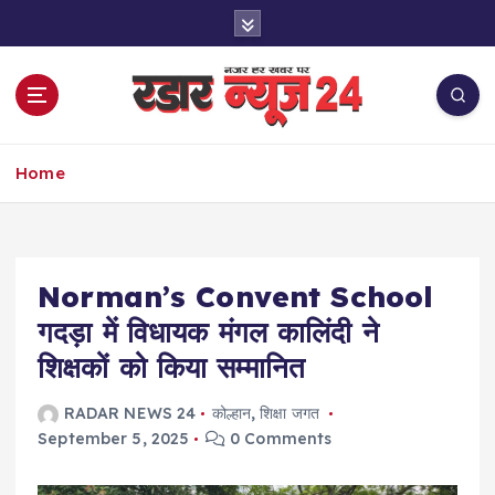
S
k
i
p
t
o
नज़र हर खबर पर
c
Home
o
n
t
e
Norman’s Convent School
n
t
गदड़ा में विधायक मंगल कालिंदी ने
शिक्षकों को किया सम्मानित
RADAR NEWS 24
कोल्हान
,
शिक्षा जगत
September 5, 2025
0 Comments