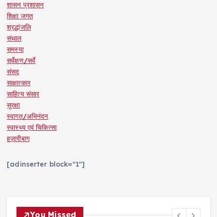
शासन प्रशासन
शिक्षा जगत
श्रद्धांजलि
संथाल
समस्या
सर्वेक्षण/सर्वे
संसद
साक्षात्कार
साहित्य संसार
सुरक्षा
स्वागत/अभिनंदन
स्वास्थ्य एवं चिकित्सा
हज़ारीबाग
[adinserter block="1"]
You Missed