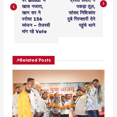
s
पर Bihar में
प्रवेश विवाद ने
खास नजारा,
पकड़ा तूल,
t
खान सर ने
सांसद निशिकांत
परोसा 156
दुबे गिरफ्तारी देने
n
व्यंजन – तेजस्वी
पहुंचे थाने
मांग रहे Vote
a
v
Related Posts
i
g
a
t