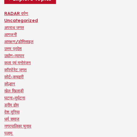
RADAR दर्पण
Uncategorized
अपराध जगत
आगजनी
आरक्षण/डोमिसाइल
उत्तर प्रदेश
उद्योग-व्यापार
कला एवं मनोरंजन
कॉरपोरेट जगत
कोर्ट-कचहरी
कोल्हान
खेल खिलाड़ी
घटना-दुर्घटना
ड्रीम होम
देश दुनिया
धर्म समाज
नगरपालिका चुनाव
पलामू