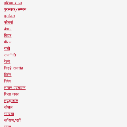
पश्चिम बंगाल
पुरस्कार/सम्मान
प्रमंडल
फीचर्स
बंगाल
बिहार
मौसम
रांची
राजनीति
रेलवे
विदाई समारोह
विशेष
विषेष
शासन प्रशासन
शिक्षा जगत
श्रद्धांजलि
संथाल
समस्या
सर्वेक्षण/सर्वे
संसद