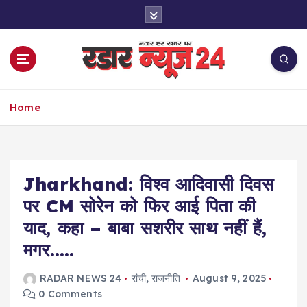
S
k
i
p
t
o
नज़र हर खबर पर
c
Home
o
n
t
e
Jharkhand: विश्व आदिवासी दिवस
n
t
पर CM सोरेन को फिर आई पिता की
याद, कहा – बाबा सशरीर साथ नहीं हैं,
मगर…..
RADAR NEWS 24
रांची
,
राजनीति
August 9, 2025
0 Comments