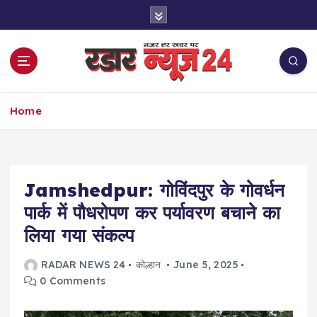
S
k
i
p
t
o
नज़र हर खबर पर
c
Home
o
n
t
e
Jamshedpur: गोविंदपुर के गोवर्धन
n
t
पार्क में पौधरोपण कर पर्यावरण बचाने का
लिया गया संकल्प
RADAR NEWS 24
कोल्हान
June 5, 2025
0 Comments