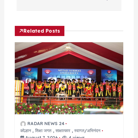
n
a
v
Related Posts
i
g
a
t
i
o
RADAR NEWS 24
कोल्हान
,
शिक्षा जगत
,
साक्षात्कार
,
स्वागत/अभिनंदन
n
August 7, 2026
4 views