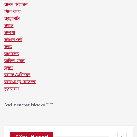
शासन प्रशासन
शिक्षा जगत
श्रद्धांजलि
संथाल
समस्या
सर्वेक्षण/सर्वे
संसद
साक्षात्कार
साहित्य संसार
सुरक्षा
स्वागत/अभिनंदन
स्वास्थ्य एवं चिकित्सा
हज़ारीबाग
[adinserter block="1"]
You Missed