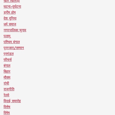
खेल खिलाड़ी
घटना-दुर्घटना
ड्रीम होम
देश दुनिया
धर्म समाज
नगरपालिका चुनाव
पलामू
पश्चिम बंगाल
पुरस्कार/सम्मान
प्रमंडल
फीचर्स
बंगाल
बिहार
मौसम
रांची
राजनीति
रेलवे
विदाई समारोह
विशेष
विषेष