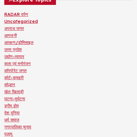
RADAR दर्पण
Uncategorized
अपराध जगत
आगजनी
आरक्षण/डोमिसाइल
उत्तर प्रदेश
उद्योग-व्यापार
कला एवं मनोरंजन
कॉरपोरेट जगत
कोर्ट-कचहरी
कोल्हान
खेल खिलाड़ी
घटना-दुर्घटना
ड्रीम होम
देश दुनिया
धर्म समाज
नगरपालिका चुनाव
पलामू