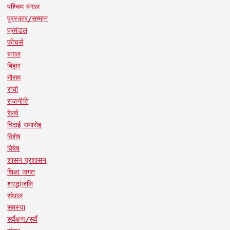
पश्चिम बंगाल
पुरस्कार/सम्मान
प्रमंडल
फीचर्स
बंगाल
बिहार
मौसम
रांची
राजनीति
रेलवे
विदाई समारोह
विशेष
विषेष
शासन प्रशासन
शिक्षा जगत
श्रद्धांजलि
संथाल
समस्या
सर्वेक्षण/सर्वे