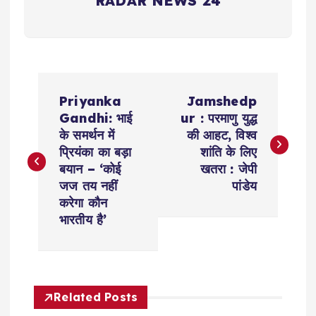
RADAR NEWS 24
P
Priyanka
Jamshedp
o
Gandhi: भाई
ur : परमाणु युद्ध
के समर्थन में
की आहट, विश्व
s
प्रियंका का बड़ा
शांति के लिए
बयान – ‘कोई
खतरा : जेपी
t
जज तय नहीं
पांडेय
करेगा कौन
n
भारतीय है’
a
v
Related Posts