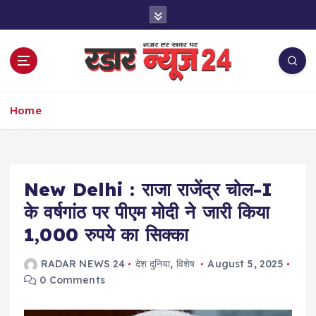
S
k
i
p
t
o
नज़र हर खबर पर
c
Home
o
n
t
e
New Delhi : राजा राजेंद्र चोल-I
n
t
के वर्षगांठ पर पीएम मोदी ने जारी किया
1,000 रुपये का सिक्का
RADAR NEWS 24
देश दुनिया
,
विशेष
August 5, 2025
0 Comments