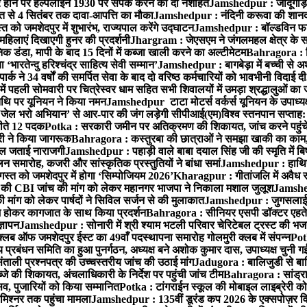
ोने पर हेल्पलाइन 1930 पर संपर्क करने की दी नशीहत
Jamshedpur : जादूगोड़ा
्त से 4 सितंबर तक दावा-आपत्ति का मौका
Jamshedpur : नंदिनी करूवा की शानदा
को जमशेदपुर में शुभारंभ, राज्यपाल करेंगे उद्घाटन
Jamshedpur : बॉल्डविन फार्म ए
हिलाएं दिखाएगी हुनर की प्रदर्शनी
Jhargram : जेएसएम ने जंगलमहल क्षेत्र के सम
 डंडा, मापी के बाद 15 दिनों में कब्जा खाली करने का अल्टीमेटम
Bahragora : शि
ारतेन्दु हरिश्चंद्र साहित्य सेवी सम्मान’
Jamshedpur : बागबेड़ा में बच्ची से 
ने 34 वर्षों की समर्पित सेवा के बाद दो वरिष्ठ कर्मचारियों को भावभीनी विदाई दी
ं पहली सोमवारी पर चित्रेस्वर धाम सहित सभी शिवालयों में उमड़ा श्रद्धालुओं क
थि पर यूनियन ने किया नमन
Jamshedpur टाटा मोटर्स वर्कर्स यूनियन के उपाध्यक्ष
‘जेल भरो अभियान’ से आर-पार की जंग लड़ेगी सीपीआई(एम)
विश्व स्तनपान सप्ताह
 जीते 12 पदक
Potka : सरकारी जमीन पर अतिक्रमण की शिकायत, जांच करने पहुं
ारी ने किया जागरूक
Bahragora : कस्तुरबा की छात्राओं ने समझा खाकी का काम,
काल जताई नाराजगी
Jamshedpur : पहाड़ी वाले बाबा दयाल सिंह जी की स्मृति में बिष्ट
समारोह, कजरी और सांस्कृतिक प्रस्तुतियों ने बांधा समां
Jamshedpur : हाथियों 
स्त को जमशेदपुर में होगा ‘सिम्पोजियम 2026’
Kharagpur : गीतांजलि में अवैध रूप
 CBI जांच की मांग को लेकर महानगर भाजपा ने निकाला मशाल जुलूश
Jamshedp
मांग को लेकर पार्षदों ने सिविल सर्जन से की मुलाकात
Jamshedpur : जुगसलाई में
श होकर कागजात के साथ किया प्रदर्शन
Bahragora : सीनियर एसपी डॉक्टर एहतेश
्ञापन
Jamshedpur : सोनारी में श्री श्याम भटली परिवार चेरिटेबल ट्रस्ट की भजन संध
्लब ऑफ जमशेदपुर ईस्ट का 49वाँ पदस्थापना समारोह गोलमुरी क्लब में संपन्न
Potk
 प्रबंधन समिति का हुआ पुनर्गठन, अध्यक्ष बने अशोक कुमार दास, उपाध्यक्ष चुनी गई
ताली प्रश्नपत्र की उच्चस्तरीय जांच की उठाई मांग
Jadugora : बालिजुडी से बा
े की शिकायत, अंचलाधिकारी के निर्देश पर पहुंची जांच टीम
Bahragora : सांड्र
्सव, पुजारियों को किया सम्मानित
Potka : टांगराईन स्कूल की मोबाइल लाइब्रेरी को
मिश्नर तक पहुंचा मामला
Jamshedpur : 135वीं डूरंड कप 2026 के एक्सपोज़र विजिट म