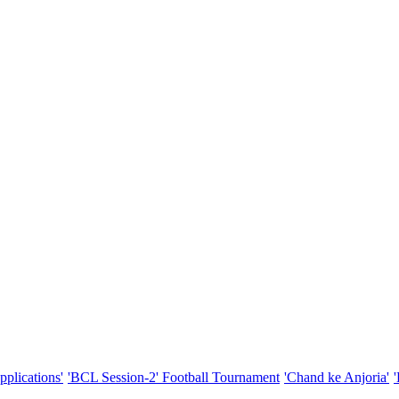
pplications'
'BCL Session-2' Football Tournament
'Chand ke Anjoria'