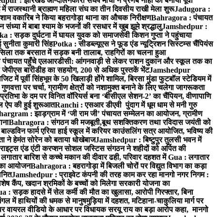
ur : झारखंड आन्दोलनकारी संघर्ष मोर्चा ने प्रणब नाहा को बनाया पूर्वी
 राजस्थानी ब्राह्मण महिला संघ का तीन दिवसीय राखी मेला शुरू
Jadugora :
ाम वकारिब ने किया बहरागोड़ा थाना का औचक निरीक्षण
Bahragora : पंचायत
्या में बाबा श्याम के भजनों की रसधार में खुब झूमे श्रद्धालु
Jamshedpur :
a : सड़क दुर्घटना में घायल युवक को समाजसेवी किशन गुप्ता ने पहुंचाया
 सुनीता कुमारी सिंह
Potka : सीडब्ल्यूएस ने फूड एंड न्यूट्रिशन सिस्टम्स चैंपियंस
सिला तक बरसात में सड़क बनी तालाब, राहगिरों का चलना हुआ
ा पंचायत पहुँचे एलआरडीसी: आंगनवाड़ी से लेकर राशन दुकान और स्कूल तक का
 जेपीएस बारीडीह का सहयोग, 200 से अधिक पुस्तकें भेंट
Jamshedpur
ें पूर्वी सिंहभूम के 50 खिलाड़ी होंगे शामिल, बिरसा मुंडा फुटबॉल स्टेडियम में
वत्ता पर चर्चा, ग्रामीण क्षेत्रों को नशामुक्त बनाने के लिए चलेगा जागरूकता
तिभा के दम पर विनित वॉरियर्स बना ‘बीसीएल सेशन-2’ का चैंपियन, वीणापाणि
इल ऐप की हुई शुरूआत
Ranchi : एसआर डीएवी पुंदाग में धूम धाम से मनी गुरु
hargram : झाड़ग्राम में ‘जी राम जी’ पंचायत सम्मेलन का आयोजन, ग्रामीण
ाना
Bahragora : संगठन की मजबूती,बूथ सशक्तिकरण तथा रविदास जयंती को
ल्डविन फार्म एरिया हाई स्कूल में करियर काउंसलिंग सत्र आयोजित, भविष्य की
ा ने हेमंत सोरेन को बताया धोखेबाज
Jamshedpur : बिष्टुपुर तुलसी भवन में
इट्स एंड एंटी करप्शन सोशल जस्टिस संगठन ने शहीदों को अर्पित की
ें लगातार बारिश से कच्चे मकान की दीवार ढही, परिवार दहशत में
Gua : लगातार
रम का आयोजन
Bahragora : बहरागोड़ा में बिजली चोरों पर विद्युत विभाग का कड़ा
मानित
Jamshedpur : प्राइवेट कंपनी की तरह काम कर रहा मानगो नगर निगम :
 विशेष कैंप, खदान श्रमिकों के बच्चों को मिलेगा सरकारी योजना का
a : सड़क हादसे में सेल कर्मी की मौत का खुलासा, आरोपी गिरफ्तार, बिना
 में हाथियों की धमक से मानुषमुड़िया में दहशत, मटिहाना-चाकुलिया मार्ग पर
 वायरल वीडियो के आधार पर विधायक सरयू राय का बड़ा आरोप कहा, मानगो