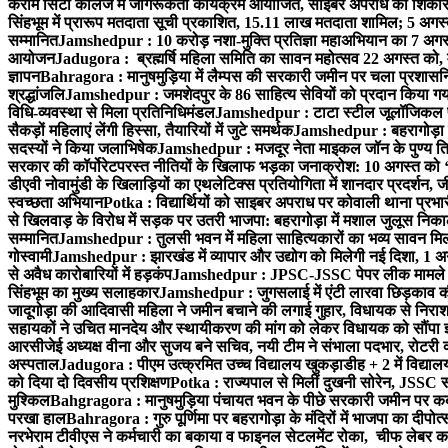
करीम सिटी कॉलेज में जागरूकता कार्यक्रम आयोजित, साइबर अपराध का शिकार ह
सिंहभूम में प्रारूप मतदाता सूची प्रकाशित, 15.11 लाख मतदाता शामिल; 5 अगस
सम्मानित
Jamshedpur : 10 करोड़ नशा-मुक्ति प्रतिज्ञा महाअभियान का 7 अगस्त 
आयोजन
Jadugora : ब्रह्मर्षि महिला समिति का सावन महोत्सव 22 अगस्त को, म
ज्ञापन
Bahragora : मानुषमुड़िया में लैम्पस की सरकारी जमीन पर चला प्रशासनिक
श्रद्धांजलि
Jamshedpur : जमशेदपुर के 86 साहित्य सेवियों को प्रदान किया गया ‘भ
विधि-व्यवस्था से मिला प्रतिनिधिमंडल
Jamshedpur : टाटा स्टील जूलॉजिकल पार्क 
सैकड़ों महिलाएं लेंगी हिस्सा, तैयारियों में जुटे समर्थक
Jamshedpur : बहरागोड़ा मे
सदस्यों ने किया जलाभिषेक
Jamshedpur : मजदूर नेता माइकल जॉन के पुण्य ति
सरकार की कॉर्पोरेटपरस्त नीतियों के खिलाफ भड़का जनाक्रोश: 10 अगस्त को 
डीएवी नोवामुंडी के खिलाड़ियों का एथलेटिक्स प्रतियोगिता में शानदार प्रदर्शन,
स्वच्छता अभियान
Potka : विद्यार्थियों को साइबर अपराध पर कोवाली थाना प्रभ
से खिलवाड़ के विरोध में सड़क पर उतरी भाजपा: बहरागोड़ा में मशाल जुलूस नि
सम्मानित
Jamshedpur : तुलसी भवन में महिला साहित्यकारों का भव्य सावन मिलन 
गोस्वामी
Jamshedpur : झारखंड में व्यापार और उद्योग को मिलेगी नई दिशा, 1 अग
से अवैध कारोबारियों में हड़कंप
Jamshedpur : JPSC-JSSC पेपर लीक मामले की
सिंहभूम का मुख्य सलाहकार
Jamshedpur : जुगसलाई में एंटी लारवा छिड़काव की 
जादूगोड़ा की आदिवासी महिला ने जमीन बचाने की लगाई गुहार, विधायक से निरा
सहायकों ने उचित मानदेय और स्थायीकरण की मांग को लेकर विधायक को सौंपा ज
आरसीजेई अध्यक्ष वीना और सुजय बने सचिव, नयी टीम ने संभाला पदभार, रोटरी क
अस्पताल
Jadugora : पीएम उत्क्रमित उच्च विद्यालय खुकड़ाडीह + 2 में विद्यालय
को दिया दो दिवसीय प्रशिक्षण
Potka : राज्यपाल से मिलीं दुखनी सोरेन, JSSC सं
मुश्किल
Bahgragora : मानुषमुड़िया पंचायत भवन के पीछे सरकारी जमीन पर कब्ज
परखा हाल
Bahragora : गुरु पूर्णिमा पर बहरागोड़ा के मंदिरों में भाजपा का दीपोत
नरभेराम टीवीएस ने कर्मचारी का बकाया व फाइनल सेटलमेंट रोका, चीफ लेबर क