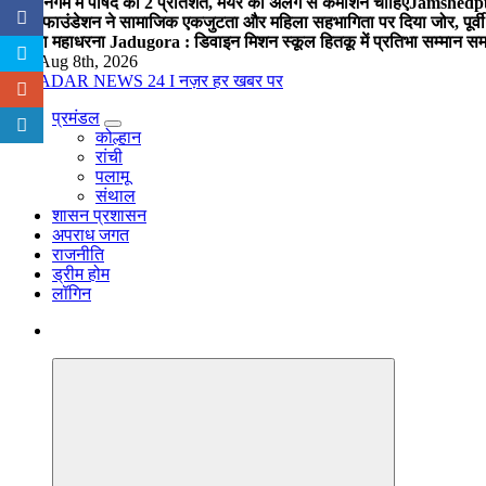
नगर निगम में पार्षद को 2 प्रतिशत, मेयर को अलग से कमीशन चाहिए
Jamshedpur 
विप्र फाउंडेशन ने सामाजिक एकजुटता और महिला सहभागिता पर दिया जोर, पूर्वी 
में होगा महाधरना
Jadugora : डिवाइन मिशन स्कूल हितकू में प्रतिभा सम्मान स
Sat. Aug 8th, 2026
प्रमंडल
नज़र हर खबर पर
कोल्हान
रांची
पलामू
संथाल
शासन प्रशासन
अपराध जगत
राजनीति
ड्रीम होम
लॉगिन