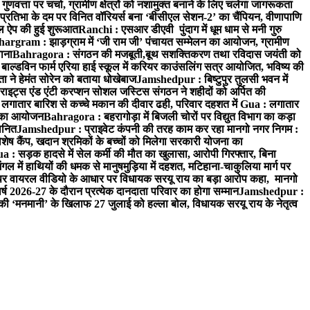
वत्ता पर चर्चा, ग्रामीण क्षेत्रों को नशामुक्त बनाने के लिए चलेगा जागरूकता
तिभा के दम पर विनित वॉरियर्स बना ‘बीसीएल सेशन-2’ का चैंपियन, वीणापाणि
इल ऐप की हुई शुरूआत
Ranchi : एसआर डीएवी पुंदाग में धूम धाम से मनी गुरु
hargram : झाड़ग्राम में ‘जी राम जी’ पंचायत सम्मेलन का आयोजन, ग्रामीण
ाना
Bahragora : संगठन की मजबूती,बूथ सशक्तिकरण तथा रविदास जयंती को
ल्डविन फार्म एरिया हाई स्कूल में करियर काउंसलिंग सत्र आयोजित, भविष्य की
ा ने हेमंत सोरेन को बताया धोखेबाज
Jamshedpur : बिष्टुपुर तुलसी भवन में
इट्स एंड एंटी करप्शन सोशल जस्टिस संगठन ने शहीदों को अर्पित की
ें लगातार बारिश से कच्चे मकान की दीवार ढही, परिवार दहशत में
Gua : लगातार
रम का आयोजन
Bahragora : बहरागोड़ा में बिजली चोरों पर विद्युत विभाग का कड़ा
मानित
Jamshedpur : प्राइवेट कंपनी की तरह काम कर रहा मानगो नगर निगम :
 विशेष कैंप, खदान श्रमिकों के बच्चों को मिलेगा सरकारी योजना का
a : सड़क हादसे में सेल कर्मी की मौत का खुलासा, आरोपी गिरफ्तार, बिना
 में हाथियों की धमक से मानुषमुड़िया में दहशत, मटिहाना-चाकुलिया मार्ग पर
 वायरल वीडियो के आधार पर विधायक सरयू राय का बड़ा आरोप कहा, मानगो
ष 2026-27 के दौरान प्रत्येक दानदाता परिवार का होगा सम्मान
Jamshedpur :
‘मनमानी’ के खिलाफ 27 जुलाई को हल्ला बोल, विधायक सरयू राय के नेतृत्व