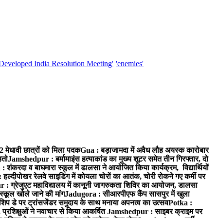
'Developed India Resolution Meeting'
'enemies'
52 मेधावी छात्रों को मिला पदक
Gua : बड़ाजामदा में अवैध लौह अयस्क कारोबार
हतो
Jamshedpur : बर्मामाइंस हत्याकांड का मुख्य शूटर समेत तीन गिरफ्तार, दो
: शंकरदा व बाघमारा स्कूल में डालसा ने आयोजित किया कार्यक्रम, विद्यार्थियों
 हल्दीपोखर रेलवे साइडिंग में कोयला चोरों का आतंक, चोरी रोकने गए कर्मी पर
: ग्रेजुएट महाविद्यालय में कानूनी जागरुकता शिविर का आयोजन, डालसा
स्कूल खोले जाने की मांग
Jadugora : सीआरपीएफ कैंप सासपुर में खुला
िप डे पर ट्रांसजेंडर समुदाय के साथ मनाया अपनत्व का उत्सव
Potka :
 प्रशिक्षुओं ने नवाचार से किया आकर्षित
Jamshedpur : साइबर क्राइम पर