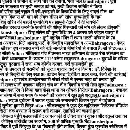
 पुलिस ने सामान के साथ चोर को दबोचा, भेजा जेल
Jamshedpur : पूर्वी
र सफलता पर मुखी समाज को गर्व, मुखी विकास समिति ने किया
रिया हाई स्कूल में प्री-प्राइमरी के विद्यार्थियों के लिए ‘मदर्स मीट’ का
ग्र विकास की मांग को लेकर डीएम को सौंपा मुख्यमंत्री के नाम
बू सोरेन की पहली पुण्यतिथि पर झामुमो नेताओं ने दी भावभीनी
अश्लील हरकत करने के आरोपी की शीघ्र गिरफ्तारी की मांग को लेकर डीएसपी
Jamshedpur : शिबू सोरेन की पुण्यतिथि पर 4 अगस्त को जोहार यात्रा में
ा जनसैलाब
Jamshedpur : मुर्गा महादेव मंदिर में श्याम भटली परिवार के 70
 अस्वस्थ, मिलें आजसू पार्टी के केंद्रीय महासचिव व अन्य
Bahragora : केंद्र
: खीरसा दूध नवजात बच्चे को कई जानलेवा बीमारियों से बचाता है: डॉ सीट
Gua :
चे सीओ
Potka : गीतिलता गांव में उन्नत भारत अभियान के तहत रंभा संस्थान का
 कैसे आपातकाल में ‘डायल 112’ बनेगा मददगार
Bahragora : युवाओं के भविष्य
ुपुर गुरुद्वारा में सजा भव्य कीर्तन दरबार, कई समाजसेवी हुए
के उपद्रव से ग्रामीणों को सुरक्षा प्रदान करे वन विभाग : डॉ. दिनेशानंद
 से बिक्री के लिए रखा 80 कार्टन पैक्ड ड्रिंकिंग वाटर जब्त, रेलवे की कार्रवाई
ur : झारखंड आन्दोलनकारी संघर्ष मोर्चा ने प्रणब नाहा को बनाया पूर्वी
 राजस्थानी ब्राह्मण महिला संघ का तीन दिवसीय राखी मेला शुरू
Jadugora :
ाम वकारिब ने किया बहरागोड़ा थाना का औचक निरीक्षण
Bahragora : पंचायत
्या में बाबा श्याम के भजनों की रसधार में खुब झूमे श्रद्धालु
Jamshedpur :
a : सड़क दुर्घटना में घायल युवक को समाजसेवी किशन गुप्ता ने पहुंचाया
 सुनीता कुमारी सिंह
Potka : सीडब्ल्यूएस ने फूड एंड न्यूट्रिशन सिस्टम्स चैंपियंस
सिला तक बरसात में सड़क बनी तालाब, राहगिरों का चलना हुआ
ा पंचायत पहुँचे एलआरडीसी: आंगनवाड़ी से लेकर राशन दुकान और स्कूल तक का
 जेपीएस बारीडीह का सहयोग, 200 से अधिक पुस्तकें भेंट
Jamshedpur
ें पूर्वी सिंहभूम के 50 खिलाड़ी होंगे शामिल, बिरसा मुंडा फुटबॉल स्टेडियम में