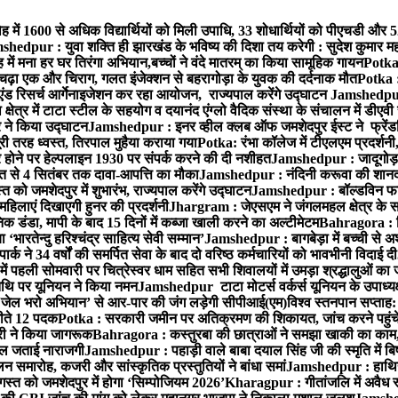
ह में 1600 से अधिक विद्यार्थियों को मिली उपाधि, 33 शोधार्थियों को पीएचडी और 
hedpur : युवा शक्ति ही झारखंड के भविष्य की दिशा तय करेगी : सुदेश कुमार म
 में मना हर घर तिरंगा अभियान,बच्चों ने वंदे मातरम् का किया सामूहिक गायन
Potka 
 चढ़ा एक और चिराग, गलत इंजेक्शन से बहरागोड़ा के युवक की दर्दनाक मौत
Potka :
ंड रिसर्च आर्गेनाइजेशन कर रहा आयोजन, राज्यपाल करेंगे उद्घाटन
Jamshedpur 
ेत्र में टाटा स्टील के सहयोग व दयानंद एंग्लो वैदिक संस्था के संचालन में डीएवी 
ार ने किया उद्घाटन
Jamshedpur : इनर व्हील क्लब ऑफ जमशेदपुर ईस्ट ने फ्रेंडश
ी तरह ध्वस्त, तिरपाल मुहैया कराया गया
Potka: रंभा कॉलेज में टीएलएम प्रदर्शनी,
ोने पर हेल्पलाइन 1930 पर संपर्क करने की दी नशीहत
Jamshedpur : जादूगोड़ा
्त से 4 सितंबर तक दावा-आपत्ति का मौका
Jamshedpur : नंदिनी करूवा की शानदा
को जमशेदपुर में शुभारंभ, राज्यपाल करेंगे उद्घाटन
Jamshedpur : बॉल्डविन फार्म ए
हिलाएं दिखाएगी हुनर की प्रदर्शनी
Jhargram : जेएसएम ने जंगलमहल क्षेत्र के सम
 डंडा, मापी के बाद 15 दिनों में कब्जा खाली करने का अल्टीमेटम
Bahragora : शि
ारतेन्दु हरिश्चंद्र साहित्य सेवी सम्मान’
Jamshedpur : बागबेड़ा में बच्ची से 
ने 34 वर्षों की समर्पित सेवा के बाद दो वरिष्ठ कर्मचारियों को भावभीनी विदाई दी
ं पहली सोमवारी पर चित्रेस्वर धाम सहित सभी शिवालयों में उमड़ा श्रद्धालुओं क
थि पर यूनियन ने किया नमन
Jamshedpur टाटा मोटर्स वर्कर्स यूनियन के उपाध्यक्ष
‘जेल भरो अभियान’ से आर-पार की जंग लड़ेगी सीपीआई(एम)
विश्व स्तनपान सप्ताह
 जीते 12 पदक
Potka : सरकारी जमीन पर अतिक्रमण की शिकायत, जांच करने पहुं
ारी ने किया जागरूक
Bahragora : कस्तुरबा की छात्राओं ने समझा खाकी का काम,
काल जताई नाराजगी
Jamshedpur : पहाड़ी वाले बाबा दयाल सिंह जी की स्मृति में बिष्ट
समारोह, कजरी और सांस्कृतिक प्रस्तुतियों ने बांधा समां
Jamshedpur : हाथियों 
स्त को जमशेदपुर में होगा ‘सिम्पोजियम 2026’
Kharagpur : गीतांजलि में अवैध रूप