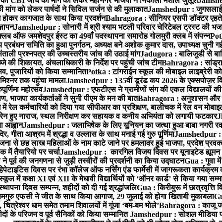
 CBI जांच की मांग को लेकर महानगर भाजपा ने निकाला मशाल जुलूश
Jamshedp
मांग को लेकर पार्षदों ने सिविल सर्जन से की मुलाकात
Jamshedpur : जुगसलाई में
श होकर कागजात के साथ किया प्रदर्शन
Bahragora : सीनियर एसपी डॉक्टर एहतेश
्ञापन
Jamshedpur : सोनारी में श्री श्याम भटली परिवार चेरिटेबल ट्रस्ट की भजन संध
्लब ऑफ जमशेदपुर ईस्ट का 49वाँ पदस्थापना समारोह गोलमुरी क्लब में संपन्न
Potk
 प्रबंधन समिति का हुआ पुनर्गठन, अध्यक्ष बने अशोक कुमार दास, उपाध्यक्ष चुनी गई
ताली प्रश्नपत्र की उच्चस्तरीय जांच की उठाई मांग
Jadugora : बालिजुडी से बा
े की शिकायत, अंचलाधिकारी के निर्देश पर पहुंची जांच टीम
Bahragora : सांड्र
्सव, पुजारियों को किया सम्मानित
Potka : टांगराईन स्कूल की मोबाइल लाइब्रेरी को
मिश्नर तक पहुंचा मामला
Jamshedpur : 135वीं डूरंड कप 2026 के एक्सपोज़र विजिट म
ूर्णिमा महोत्सव
Jamshedpur : एफटीएस ने ग्रामीणों संग की एकल विद्यालयों की गुण
पण, भाजपा कार्यकर्ताओं ने सुनी पीएम के मन की बात
Bahragora : अनुशासन और प्र
ें रेल कर्मचारियों को दिया गया सीपीआर का प्रशिक्षण, बालीचक में रेल वन मोबा
सोरेन हुए नाराज, स्थल निरीक्षण कर सहायक व कनीय अभियंता को लगायी फटकार
J
ा आह्वान
Jamshedpur : जलाभिषेक के लिए यूनियन का जत्था हुआ बाबा नगरी रव
र, गीता आश्रम में श्रद्धा व उल्लास के साथ मनाई गई गुरु पूर्णिमा
Jamshedpur : बा
ना से छह लाख महिलाओं के नाम काटे जाने पर हमलावर हुई भाजपा, प्रदेश प्रवक्त
में तैयारियो पर चर्चा
Jamshedpur : कारगिल विजय दिवस पर यूनाइटेड ह्यूमन रा
पूर्व की जनगणना से जुड़ी तस्वीरों की प्रदर्शनी का किया उद्घाटन
Gua : गुवा म
हेपेटाइटिस दिवस पर रंभा कॉलेज ऑफ नर्सिंग एंड फार्मेसी में जागरूकता कार्यक्
ूल में कक्षा XI एवं XII के मेधावी विद्यार्थियों को ‘ऑनर कार्ड’ से किया गया सम्
्थापना दिवस सम्पन्न, शहीदों को दी गई श्रद्धांजलि
Gua : किरीबुरू में छात्रवृत्ति
समगुरु एफसी ने जीत के साथ किया आगाज, 29 जुलाई को होगा खिताबी मुकाबला
Gu
त्रेश्वर धाम समेत तमाम शिवालयों में गूंजा ‘बम-बम भोले’
Bahragora : काजू जंगल
ों के परिजन व पूर्व सैनिकों को किया सम्मानित
Jamshedpur : सोशल मीडिया पर