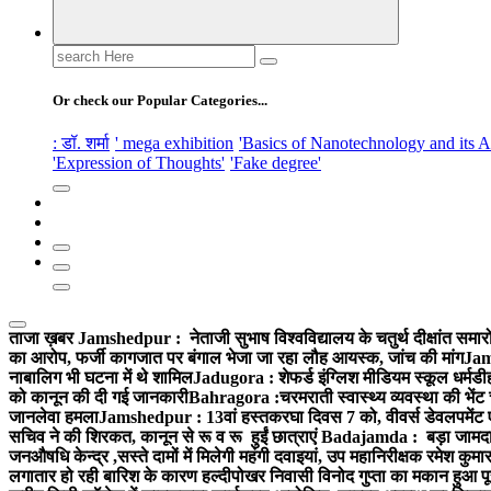
Search
for:
Or check our Popular Categories...
: डॉ. शर्मा
' mega exhibition
'Basics of Nanotechnology and its A
'Expression of Thoughts'
'Fake degree'
ताजा ख़बर
Jamshedpur : नेताजी सुभाष विश्वविद्यालय के चतुर्थ दीक्षांत समारो
का आरोप, फर्जी कागजात पर बंगाल भेजा जा रहा लौह आयस्क, जांच की मांग
Jams
नाबालिग भी घटना में थे शामिल
Jadugora : शेफर्ड इंग्लिश मीडियम स्कूल धर्मडीह
को कानून की दी गई जानकारी
Bahragora :चरमराती स्वास्थ्य व्यवस्था की भेंट
जानलेवा हमला
Jamshedpur : 13वां हस्तकरघा दिवस 7 को, वीवर्स डेवलपमेंट ए
सचिव ने की शिरकत, कानून से रू व रू हुईं छात्राएं
Badajamda : बड़ा जामदा क्ष
जनऔषधि केन्द्र ,सस्ते दामों में मिलेगी महंगी दवाइयां, उप महानिरीक्षक रमेश कुम
लगातार हो रही बारिश के कारण हल्दीपोखर निवासी विनोद गुप्ता का मकान हुआ पूर