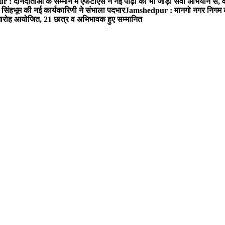
: दानदाताओं के सम्मान में एफटीएस ने नई पीढ़ी को भी जोड़ा सेवा अभियान से, वर्
सिंहभूम की नई कार्यकारिणी ने संभाला पदभार
Jamshedpur : मानगो नगर निगम की 
मारोह आयोजित, 21 छात्र व अभिभावक हुए सम्मानित