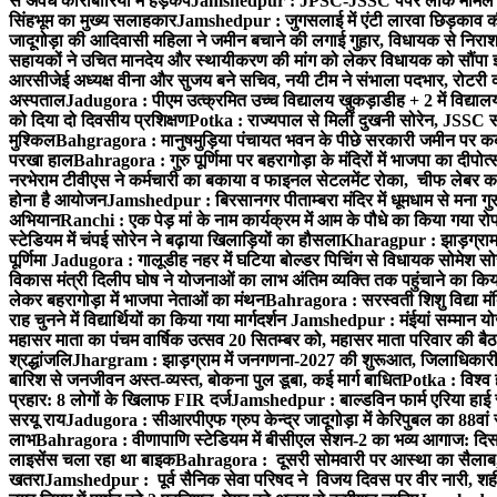
से अवैध कारोबारियों में हड़कंप
Jamshedpur : JPSC-JSSC पेपर लीक मामले की
सिंहभूम का मुख्य सलाहकार
Jamshedpur : जुगसलाई में एंटी लारवा छिड़काव की 
जादूगोड़ा की आदिवासी महिला ने जमीन बचाने की लगाई गुहार, विधायक से निरा
सहायकों ने उचित मानदेय और स्थायीकरण की मांग को लेकर विधायक को सौंपा ज
आरसीजेई अध्यक्ष वीना और सुजय बने सचिव, नयी टीम ने संभाला पदभार, रोटरी क
अस्पताल
Jadugora : पीएम उत्क्रमित उच्च विद्यालय खुकड़ाडीह + 2 में विद्यालय
को दिया दो दिवसीय प्रशिक्षण
Potka : राज्यपाल से मिलीं दुखनी सोरेन, JSSC सं
मुश्किल
Bahgragora : मानुषमुड़िया पंचायत भवन के पीछे सरकारी जमीन पर कब्ज
परखा हाल
Bahragora : गुरु पूर्णिमा पर बहरागोड़ा के मंदिरों में भाजपा का दीपोत
नरभेराम टीवीएस ने कर्मचारी का बकाया व फाइनल सेटलमेंट रोका, चीफ लेबर क
होना है आयोजन
Jamshedpur : बिरसानगर पीताम्बरा मंदिर में धूमधाम से मना गुरुप
अभियान
Ranchi : एक पेड़ मां के नाम कार्यक्रम में आम के पौधे का किया गया रो
स्टेडियम में चंपई सोरेन ने बढ़ाया खिलाड़ियों का हौसला
Kharagpur : झाड़ग्राम म
पूर्णिमा
Jadugora : गालूडीह नहर में घटिया बोल्डर पिचिंग से विधायक सोमेश 
विकास मंत्री दिलीप घोष ने योजनाओं का लाभ अंतिम व्यक्ति तक पहुंचाने का किय
लेकर बहरागोड़ा में भाजपा नेताओं का मंथन
Bahragora : सरस्वती शिशु विद्या मंदि
राह चुनने में विद्यार्थियों का किया गया मार्गदर्शन
Jamshedpur : मंईयां सम्मान योज
महासर माता का पंचम वार्षिक उत्सव 20 सितम्बर को, महासर माता परिवार की बैठक 
श्रद्धांजलि
Jhargram : झाड़ग्राम में जनगणना-2027 की शुरूआत, जिलाधिकारी ने 
बारिश से जनजीवन अस्त-व्यस्त, बोकना पुल डूबा, कई मार्ग बाधित
Potka : विश्व 
प्रहार: 8 लोगों के खिलाफ FIR दर्ज
Jamshedpur : बाल्डविन फार्म एरिया हाई स्क
सरयू राय
Jadugora : सीआरपीएफ ग्रुप केन्द्र जादूगोड़ा में केरिपुबल का 88वां स
लाभ
Bahragora : वीणापाणि स्टेडियम में बीसीएल सेशन-2 का भव्य आगाज: दि
लाइसेंस चला रहा था बाइक
Bahragora : दूसरी सोमवारी पर आस्था का सैलाब, चि
खतरा
Jamshedpur : पूर्व सैनिक सेवा परिषद ने विजय दिवस पर वीर नारी, शहीद