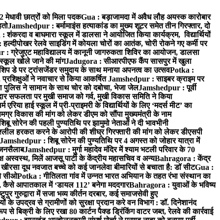
52 मेधावी छात्रों को मिला पदक
Gua : बड़ाजामदा में अवैध लौह अयस्क कारोबार
हतो
Jamshedpur : बर्मामाइंस हत्याकांड का मुख्य शूटर समेत तीन गिरफ्तार, दो
: शंकरदा व बाघमारा स्कूल में डालसा ने आयोजित किया कार्यक्रम, विद्यार्थियों
 हल्दीपोखर रेलवे साइडिंग में कोयला चोरों का आतंक, चोरी रोकने गए कर्मी पर
: ग्रेजुएट महाविद्यालय में कानूनी जागरुकता शिविर का आयोजन, डालसा
स्कूल खोले जाने की मांग
Jadugora : सीआरपीएफ कैंप सासपुर में खुला
िप डे पर ट्रांसजेंडर समुदाय के साथ मनाया अपनत्व का उत्सव
Potka :
 प्रशिक्षुओं ने नवाचार से किया आकर्षित
Jamshedpur : साइबर क्राइम पर
 पुलिस ने सामान के साथ चोर को दबोचा, भेजा जेल
Jamshedpur : पूर्वी
र सफलता पर मुखी समाज को गर्व, मुखी विकास समिति ने किया
रिया हाई स्कूल में प्री-प्राइमरी के विद्यार्थियों के लिए ‘मदर्स मीट’ का
ग्र विकास की मांग को लेकर डीएम को सौंपा मुख्यमंत्री के नाम
बू सोरेन की पहली पुण्यतिथि पर झामुमो नेताओं ने दी भावभीनी
अश्लील हरकत करने के आरोपी की शीघ्र गिरफ्तारी की मांग को लेकर डीएसपी
Jamshedpur : शिबू सोरेन की पुण्यतिथि पर 4 अगस्त को जोहार यात्रा में
ा जनसैलाब
Jamshedpur : मुर्गा महादेव मंदिर में श्याम भटली परिवार के 70
 अस्वस्थ, मिलें आजसू पार्टी के केंद्रीय महासचिव व अन्य
Bahragora : केंद्र
: खीरसा दूध नवजात बच्चे को कई जानलेवा बीमारियों से बचाता है: डॉ सीट
Gua :
चे सीओ
Potka : गीतिलता गांव में उन्नत भारत अभियान के तहत रंभा संस्थान का
 कैसे आपातकाल में ‘डायल 112’ बनेगा मददगार
Bahragora : युवाओं के भविष्य
ुपुर गुरुद्वारा में सजा भव्य कीर्तन दरबार, कई समाजसेवी हुए
के उपद्रव से ग्रामीणों को सुरक्षा प्रदान करे वन विभाग : डॉ. दिनेशानंद
 से बिक्री के लिए रखा 80 कार्टन पैक्ड ड्रिंकिंग वाटर जब्त, रेलवे की कार्रवाई