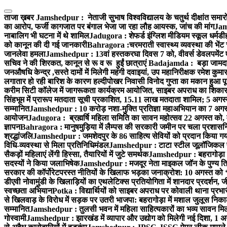
Skip
to
ताजा ख़बर
Jamshedpur : नेताजी सुभाष विश्वविद्यालय के चतुर्थ दीक्षांत समारो
content
का आरोप, फर्जी कागजात पर बंगाल भेजा जा रहा लौह आयस्क, जांच की मांग
Jams
नाबालिग भी घटना में थे शामिल
Jadugora : शेफर्ड इंग्लिश मीडियम स्कूल धर्मडीह
को कानून की दी गई जानकारी
Bahragora :चरमराती स्वास्थ्य व्यवस्था की भेंट
जानलेवा हमला
Jamshedpur : 13वां हस्तकरघा दिवस 7 को, वीवर्स डेवलपमेंट ए
सचिव ने की शिरकत, कानून से रू व रू हुईं छात्राएं
Badajamda : बड़ा जामदा क्ष
जनऔषधि केन्द्र ,सस्ते दामों में मिलेगी महंगी दवाइयां, उप महानिरीक्षक रमेश कुम
लगातार हो रही बारिश के कारण हल्दीपोखर निवासी विनोद गुप्ता का मकान हुआ पूर
करीम सिटी कॉलेज में जागरूकता कार्यक्रम आयोजित, साइबर अपराध का शिकार ह
सिंहभूम में प्रारूप मतदाता सूची प्रकाशित, 15.11 लाख मतदाता शामिल; 5 अगस
सम्मानित
Jamshedpur : 10 करोड़ नशा-मुक्ति प्रतिज्ञा महाअभियान का 7 अगस्त 
आयोजन
Jadugora : ब्रह्मर्षि महिला समिति का सावन महोत्सव 22 अगस्त को, म
ज्ञापन
Bahragora : मानुषमुड़िया में लैम्पस की सरकारी जमीन पर चला प्रशासनिक
श्रद्धांजलि
Jamshedpur : जमशेदपुर के 86 साहित्य सेवियों को प्रदान किया गया ‘भ
विधि-व्यवस्था से मिला प्रतिनिधिमंडल
Jamshedpur : टाटा स्टील जूलॉजिकल पार्क 
सैकड़ों महिलाएं लेंगी हिस्सा, तैयारियों में जुटे समर्थक
Jamshedpur : बहरागोड़ा मे
सदस्यों ने किया जलाभिषेक
Jamshedpur : मजदूर नेता माइकल जॉन के पुण्य ति
सरकार की कॉर्पोरेटपरस्त नीतियों के खिलाफ भड़का जनाक्रोश: 10 अगस्त को 
डीएवी नोवामुंडी के खिलाड़ियों का एथलेटिक्स प्रतियोगिता में शानदार प्रदर्शन,
स्वच्छता अभियान
Potka : विद्यार्थियों को साइबर अपराध पर कोवाली थाना प्रभ
से खिलवाड़ के विरोध में सड़क पर उतरी भाजपा: बहरागोड़ा में मशाल जुलूस नि
सम्मानित
Jamshedpur : तुलसी भवन में महिला साहित्यकारों का भव्य सावन मिलन 
गोस्वामी
Jamshedpur : झारखंड में व्यापार और उद्योग को मिलेगी नई दिशा, 1 अग