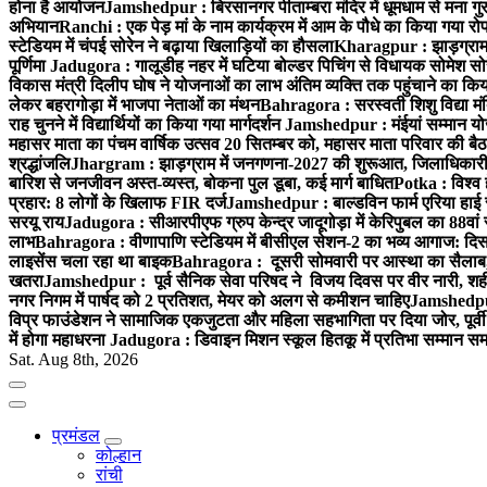
होना है आयोजन
Jamshedpur : बिरसानगर पीताम्बरा मंदिर में धूमधाम से मना गुरुप
अभियान
Ranchi : एक पेड़ मां के नाम कार्यक्रम में आम के पौधे का किया गया रो
स्टेडियम में चंपई सोरेन ने बढ़ाया खिलाड़ियों का हौसला
Kharagpur : झाड़ग्राम म
पूर्णिमा
Jadugora : गालूडीह नहर में घटिया बोल्डर पिचिंग से विधायक सोमेश 
विकास मंत्री दिलीप घोष ने योजनाओं का लाभ अंतिम व्यक्ति तक पहुंचाने का किय
लेकर बहरागोड़ा में भाजपा नेताओं का मंथन
Bahragora : सरस्वती शिशु विद्या मंदि
राह चुनने में विद्यार्थियों का किया गया मार्गदर्शन
Jamshedpur : मंईयां सम्मान योज
महासर माता का पंचम वार्षिक उत्सव 20 सितम्बर को, महासर माता परिवार की बैठक 
श्रद्धांजलि
Jhargram : झाड़ग्राम में जनगणना-2027 की शुरूआत, जिलाधिकारी ने 
बारिश से जनजीवन अस्त-व्यस्त, बोकना पुल डूबा, कई मार्ग बाधित
Potka : विश्व 
प्रहार: 8 लोगों के खिलाफ FIR दर्ज
Jamshedpur : बाल्डविन फार्म एरिया हाई स्क
सरयू राय
Jadugora : सीआरपीएफ ग्रुप केन्द्र जादूगोड़ा में केरिपुबल का 88वां स
लाभ
Bahragora : वीणापाणि स्टेडियम में बीसीएल सेशन-2 का भव्य आगाज: दि
लाइसेंस चला रहा था बाइक
Bahragora : दूसरी सोमवारी पर आस्था का सैलाब, चि
खतरा
Jamshedpur : पूर्व सैनिक सेवा परिषद ने विजय दिवस पर वीर नारी, शहीद
नगर निगम में पार्षद को 2 प्रतिशत, मेयर को अलग से कमीशन चाहिए
Jamshedpur 
विप्र फाउंडेशन ने सामाजिक एकजुटता और महिला सहभागिता पर दिया जोर, पूर्वी 
में होगा महाधरना
Jadugora : डिवाइन मिशन स्कूल हितकू में प्रतिभा सम्मान स
Sat. Aug 8th, 2026
प्रमंडल
कोल्हान
रांची