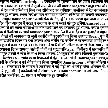
ूर्णिमा महोत्सव
Jamshedpur : एफटीएस ने ग्रामीणों संग की एकल विद्यालयों की गुण
पण, भाजपा कार्यकर्ताओं ने सुनी पीएम के मन की बात
Bahragora : अनुशासन और प्र
ें रेल कर्मचारियों को दिया गया सीपीआर का प्रशिक्षण, बालीचक में रेल वन मोबा
सोरेन हुए नाराज, स्थल निरीक्षण कर सहायक व कनीय अभियंता को लगायी फटकार
J
ा आह्वान
Jamshedpur : जलाभिषेक के लिए यूनियन का जत्था हुआ बाबा नगरी रव
र, गीता आश्रम में श्रद्धा व उल्लास के साथ मनाई गई गुरु पूर्णिमा
Jamshedpur : बा
ना से छह लाख महिलाओं के नाम काटे जाने पर हमलावर हुई भाजपा, प्रदेश प्रवक्त
में तैयारियो पर चर्चा
Jamshedpur : कारगिल विजय दिवस पर यूनाइटेड ह्यूमन रा
पूर्व की जनगणना से जुड़ी तस्वीरों की प्रदर्शनी का किया उद्घाटन
Gua : गुवा म
हेपेटाइटिस दिवस पर रंभा कॉलेज ऑफ नर्सिंग एंड फार्मेसी में जागरूकता कार्यक्
ूल में कक्षा XI एवं XII के मेधावी विद्यार्थियों को ‘ऑनर कार्ड’ से किया गया सम्
्थापना दिवस सम्पन्न, शहीदों को दी गई श्रद्धांजलि
Gua : किरीबुरू में छात्रवृत्ति
समगुरु एफसी ने जीत के साथ किया आगाज, 29 जुलाई को होगा खिताबी मुकाबला
Gu
त्रेश्वर धाम समेत तमाम शिवालयों में गूंजा ‘बम-बम भोले’
Bahragora : काजू जंगल
ों के परिजन व पूर्व सैनिकों को किया सम्मानित
Jamshedpur : सोशल मीडिया पर
: दानदाताओं के सम्मान में एफटीएस ने नई पीढ़ी को भी जोड़ा सेवा अभियान से, वर्
सिंहभूम की नई कार्यकारिणी ने संभाला पदभार
Jamshedpur : मानगो नगर निगम की 
मारोह आयोजित, 21 छात्र व अभिभावक हुए सम्मानित