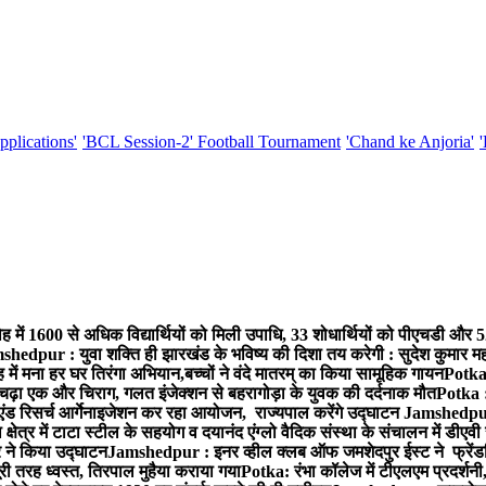
pplications'
'BCL Session-2' Football Tournament
'Chand ke Anjoria'
ह में 1600 से अधिक विद्यार्थियों को मिली उपाधि, 33 शोधार्थियों को पीएचडी और 
hedpur : युवा शक्ति ही झारखंड के भविष्य की दिशा तय करेगी : सुदेश कुमार म
 में मना हर घर तिरंगा अभियान,बच्चों ने वंदे मातरम् का किया सामूहिक गायन
Potka 
 चढ़ा एक और चिराग, गलत इंजेक्शन से बहरागोड़ा के युवक की दर्दनाक मौत
Potka :
ंड रिसर्च आर्गेनाइजेशन कर रहा आयोजन, राज्यपाल करेंगे उद्घाटन
Jamshedpur 
ेत्र में टाटा स्टील के सहयोग व दयानंद एंग्लो वैदिक संस्था के संचालन में डीएवी 
ार ने किया उद्घाटन
Jamshedpur : इनर व्हील क्लब ऑफ जमशेदपुर ईस्ट ने फ्रेंडश
ी तरह ध्वस्त, तिरपाल मुहैया कराया गया
Potka: रंभा कॉलेज में टीएलएम प्रदर्शनी,