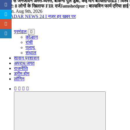
बारिश से जनजीवन अस्त-व्यस्त, बोकना पुल डूबा, कई मार्ग बाधित
Potka : विश्व 
प्रहार: 8 लोगों के खिलाफ FIR दर्ज
Jamshedpur : बाल्डविन फार्म एरिया हाई स्क
Sun. Aug 9th, 2026
नज़र हर खबर पर
प्रमंडल
कोल्हान
रांची
पलामू
संथाल
शासन प्रशासन
अपराध जगत
राजनीति
ड्रीम होम
लॉगिन