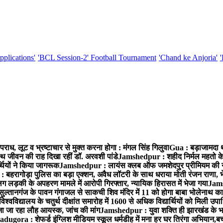
pplications'
'BCL Session-2' Football Tournament
'Chand ke Anjoria'
राध, लूट व भ्रष्टाचार से मुक्त करना होगा : मंगल सिंह गिलुवा
Gua : बड़ाजामदा थान
्थ जीवन की राह दिखा रहीं डॉ. अरवशी पांडे
Jamshedpur : शहीद निर्मल महतो के 3
्थियों ने किया जागरूक
Jamshedpur : लायंस क्लब ऑफ जमशेदपुर प्रीमियम की नई टी
बहरागोड़ा पुलिस का बड़ा एक्शन, अवैध लॉटरी के साथ धराया मोती रंजन राणा, 
ग लड़की के अपहरण मामले में आरोपी गिरफ्तार, न्यायिक हिरासत में भेजा गया
Jams
ल्तानगंज के पावन गंगाजल से साकची शिव मंदिर में 11 को होगा बाबा भोलेनाथ 
वविद्यालय के चतुर्थ दीक्षांत समारोह में 1600 से अधिक विद्यार्थियों को मिली उप
जा जा रहा लौह आयस्क, जांच की मांग
Jamshedpur : युवा शक्ति ही झारखंड के भव
adugora : शेफर्ड इंग्लिश मीडियम स्कूल धर्मडीह में मना हर घर तिरंगा अभियान,बच्