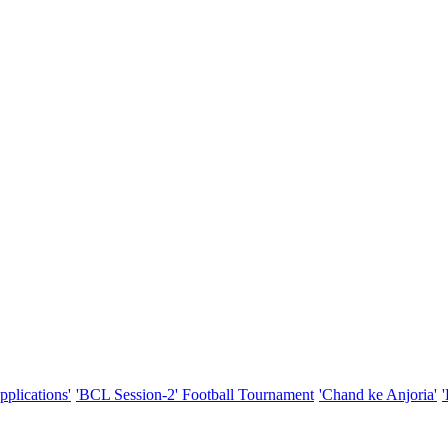
pplications'
'BCL Session-2' Football Tournament
'Chand ke Anjoria'