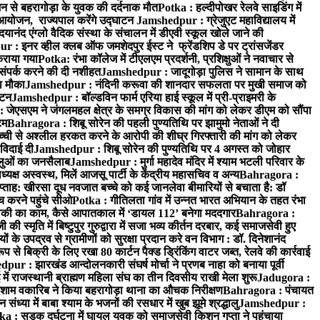
न से बहरागोड़ा के युवक की दर्दनाक मौत
Potka : हल्दीपोखर रेलवे साइडिंग में
 आयोजन, राज्यपाल करेंगे उद्घाटन
Jamshedpur : ग्रेजुएट महाविद्यालय में
यानंद एंग्लो वैदिक संस्था के संचालन में डीएवी स्कूल खोले जाने की
 : इनर व्हील क्लब ऑफ जमशेदपुर ईस्ट ने फ्रेंडशिप डे पर ट्रांसजेंडर
कराया गया
Potka: रंभा कॉलेज में टीएलएम प्रदर्शनी, प्रशिक्षुओं ने नवाचार से
ंपर्क करने की दी नशीहत
Jamshedpur : जादूगोड़ा पुलिस ने सामान के साथ
ा मौका
Jamshedpur : नंदिनी करूवा की शानदार सफलता पर मुखी समाज को
ाटन
Jamshedpur : बॉल्डविन फार्म एरिया हाई स्कूल में प्री-प्राइमरी के
जेएसएम ने जंगलमहल क्षेत्र के समग्र विकास की मांग को लेकर डीएम को सौंपा
टम
Bahragora : शिबू सोरेन की पहली पुण्यतिथि पर झामुमो नेताओं ने दी
च्ची से अश्लील हरकत करने के आरोपी की शीघ्र गिरफ्तारी की मांग को लेकर
 विदाई दी
Jamshedpur : शिबू सोरेन की पुण्यतिथि पर 4 अगस्त को जोहार
धालुओं का जनसैलाब
Jamshedpur : मुर्गा महादेव मंदिर में श्याम भटली परिवार के
यक्ष अस्वस्थ, मिलें आजसू पार्टी के केंद्रीय महासचिव व अन्य
Bahragora :
प्ताह: खीरसा दूध नवजात बच्चे को कई जानलेवा बीमारियों से बचाता है: डॉ
 करने पहुंचे सीओ
Potka : गीतिलता गांव में उन्नत भारत अभियान के तहत रंभा
ाकी का काम, कैसे आपातकाल में ‘डायल 112’ बनेगा मददगार
Bahragora :
स्मृति में बिष्टुपुर गुरुद्वारा में सजा भव्य कीर्तन दरबार, कई समाजसेवी हुए
के उपद्रव से ग्रामीणों को सुरक्षा प्रदान करे वन विभाग : डॉ. दिनेशानंद
 से बिक्री के लिए रखा 80 कार्टन पैक्ड ड्रिंकिंग वाटर जब्त, रेलवे की कार्रवाई
ur : झारखंड आन्दोलनकारी संघर्ष मोर्चा ने प्रणब नाहा को बनाया पूर्वी
 राजस्थानी ब्राह्मण महिला संघ का तीन दिवसीय राखी मेला शुरू
Jadugora :
ाम वकारिब ने किया बहरागोड़ा थाना का औचक निरीक्षण
Bahragora : पंचायत
्या में बाबा श्याम के भजनों की रसधार में खुब झूमे श्रद्धालु
Jamshedpur :
a : सड़क दुर्घटना में घायल युवक को समाजसेवी किशन गुप्ता ने पहुंचाया