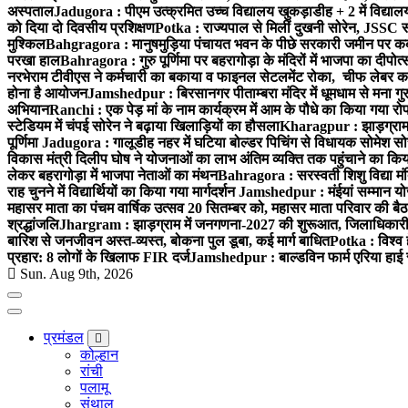
अस्पताल
Jadugora : पीएम उत्क्रमित उच्च विद्यालय खुकड़ाडीह + 2 में विद्यालय
को दिया दो दिवसीय प्रशिक्षण
Potka : राज्यपाल से मिलीं दुखनी सोरेन, JSSC सं
मुश्किल
Bahgragora : मानुषमुड़िया पंचायत भवन के पीछे सरकारी जमीन पर कब्ज
परखा हाल
Bahragora : गुरु पूर्णिमा पर बहरागोड़ा के मंदिरों में भाजपा का दीपोत
नरभेराम टीवीएस ने कर्मचारी का बकाया व फाइनल सेटलमेंट रोका, चीफ लेबर क
होना है आयोजन
Jamshedpur : बिरसानगर पीताम्बरा मंदिर में धूमधाम से मना गुरुप
अभियान
Ranchi : एक पेड़ मां के नाम कार्यक्रम में आम के पौधे का किया गया रो
स्टेडियम में चंपई सोरेन ने बढ़ाया खिलाड़ियों का हौसला
Kharagpur : झाड़ग्राम म
पूर्णिमा
Jadugora : गालूडीह नहर में घटिया बोल्डर पिचिंग से विधायक सोमेश 
विकास मंत्री दिलीप घोष ने योजनाओं का लाभ अंतिम व्यक्ति तक पहुंचाने का किय
लेकर बहरागोड़ा में भाजपा नेताओं का मंथन
Bahragora : सरस्वती शिशु विद्या मंदि
राह चुनने में विद्यार्थियों का किया गया मार्गदर्शन
Jamshedpur : मंईयां सम्मान योज
महासर माता का पंचम वार्षिक उत्सव 20 सितम्बर को, महासर माता परिवार की बैठक 
श्रद्धांजलि
Jhargram : झाड़ग्राम में जनगणना-2027 की शुरूआत, जिलाधिकारी ने 
बारिश से जनजीवन अस्त-व्यस्त, बोकना पुल डूबा, कई मार्ग बाधित
Potka : विश्व 
प्रहार: 8 लोगों के खिलाफ FIR दर्ज
Jamshedpur : बाल्डविन फार्म एरिया हाई स्क
Sun. Aug 9th, 2026
प्रमंडल
कोल्हान
रांची
पलामू
संथाल