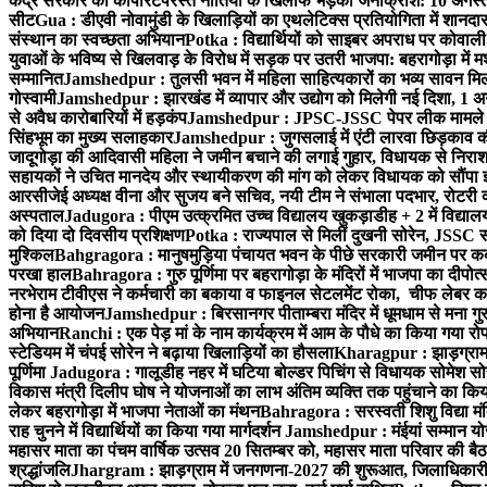
केंद्र सरकार की कॉर्पोरेटपरस्त नीतियों के खिलाफ भड़का जनाक्रोश: 10 अगस
सीट
Gua : डीएवी नोवामुंडी के खिलाड़ियों का एथलेटिक्स प्रतियोगिता में शानदा
संस्थान का स्वच्छता अभियान
Potka : विद्यार्थियों को साइबर अपराध पर कोवाल
युवाओं के भविष्य से खिलवाड़ के विरोध में सड़क पर उतरी भाजपा: बहरागोड़ा म
सम्मानित
Jamshedpur : तुलसी भवन में महिला साहित्यकारों का भव्य सावन मिलन 
गोस्वामी
Jamshedpur : झारखंड में व्यापार और उद्योग को मिलेगी नई दिशा, 1 अग
से अवैध कारोबारियों में हड़कंप
Jamshedpur : JPSC-JSSC पेपर लीक मामले की
सिंहभूम का मुख्य सलाहकार
Jamshedpur : जुगसलाई में एंटी लारवा छिड़काव की 
जादूगोड़ा की आदिवासी महिला ने जमीन बचाने की लगाई गुहार, विधायक से निरा
सहायकों ने उचित मानदेय और स्थायीकरण की मांग को लेकर विधायक को सौंपा ज
आरसीजेई अध्यक्ष वीना और सुजय बने सचिव, नयी टीम ने संभाला पदभार, रोटरी क
अस्पताल
Jadugora : पीएम उत्क्रमित उच्च विद्यालय खुकड़ाडीह + 2 में विद्यालय
को दिया दो दिवसीय प्रशिक्षण
Potka : राज्यपाल से मिलीं दुखनी सोरेन, JSSC सं
मुश्किल
Bahgragora : मानुषमुड़िया पंचायत भवन के पीछे सरकारी जमीन पर कब्ज
परखा हाल
Bahragora : गुरु पूर्णिमा पर बहरागोड़ा के मंदिरों में भाजपा का दीपोत
नरभेराम टीवीएस ने कर्मचारी का बकाया व फाइनल सेटलमेंट रोका, चीफ लेबर क
होना है आयोजन
Jamshedpur : बिरसानगर पीताम्बरा मंदिर में धूमधाम से मना गुरुप
अभियान
Ranchi : एक पेड़ मां के नाम कार्यक्रम में आम के पौधे का किया गया रो
स्टेडियम में चंपई सोरेन ने बढ़ाया खिलाड़ियों का हौसला
Kharagpur : झाड़ग्राम म
पूर्णिमा
Jadugora : गालूडीह नहर में घटिया बोल्डर पिचिंग से विधायक सोमेश 
विकास मंत्री दिलीप घोष ने योजनाओं का लाभ अंतिम व्यक्ति तक पहुंचाने का किय
लेकर बहरागोड़ा में भाजपा नेताओं का मंथन
Bahragora : सरस्वती शिशु विद्या मंदि
राह चुनने में विद्यार्थियों का किया गया मार्गदर्शन
Jamshedpur : मंईयां सम्मान योज
महासर माता का पंचम वार्षिक उत्सव 20 सितम्बर को, महासर माता परिवार की बैठक 
श्रद्धांजलि
Jhargram : झाड़ग्राम में जनगणना-2027 की शुरूआत, जिलाधिकारी ने 