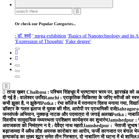
Search
for:
Or check our Popular Categories...
: डॉ. शर्मा
' mega exhibition
'Basics of Nanotechnology and its A
'Expression of Thoughts'
'Fake degree'
ताजा ख़बर
Chaibasa : पश्चिम सिंहभूम में भ्रष्टाचार चरम पर, झारखंड को अप
दी गई है : वालेश्वर उराँव
Ranchi : प्राकृतिक चिकित्सा के जरिए मरीजों को स्वस
कभी झुका है, न झुकेगा
Potka : रंभा कॉलेज में स्तनपान दिवस मनाया गया, विद्यार
डॉक्टर के गलत इलाज से युवक की मौत, आरोपी पर प्राथमिकी दर्ज
Bahragora : 
जनसंपर्क अभियान, नुक्कड़ नाटक और पदयात्रा से जगाई अलख
Potka : नाबालि
दिवसीय सामुदायिक मध्यस्थता प्रशिक्षण कार्यक्रम का शुभारंभ
Jamshedpur : सु
अराजकता को निमंत्रण न दे : देवेंद्र नाथ महतो
Jamshedpur : नेताजी सुभाष विश्
बड़ाजामदा में अवैध लौह अयस्क कारोबार का आरोप, फर्जी कागजात पर बंगाल भे
हत्याकांड का मुख्य शूटर समेत तीन गिरफ्तार, दो नाबालिग भी घटना में थे शामिल
J