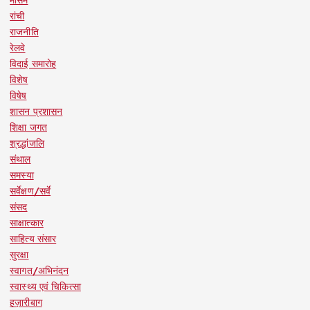
रांची
राजनीति
रेलवे
विदाई समारोह
विशेष
विषेष
शासन प्रशासन
शिक्षा जगत
श्रद्धांजलि
संथाल
समस्या
सर्वेक्षण/सर्वे
संसद
साक्षात्कार
साहित्य संसार
सुरक्षा
स्वागत/अभिनंदन
स्वास्थ्य एवं चिकित्सा
हज़ारीबाग