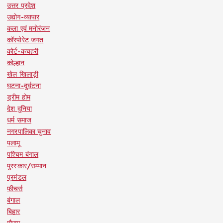
उत्तर प्रदेश
उद्योग-व्यापार
कला एवं मनोरंजन
कॉरपोरेट जगत
कोर्ट-कचहरी
कोल्हान
खेल खिलाड़ी
घटना-दुर्घटना
ड्रीम होम
देश दुनिया
धर्म समाज
नगरपालिका चुनाव
पलामू
पश्चिम बंगाल
पुरस्कार/सम्मान
प्रमंडल
फीचर्स
बंगाल
बिहार
मौसम