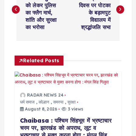
o
को लेकर पुलिस
दिवस पर पोटका
s
का फ्लैग मार्च,
के बड़ामपुट
शांति और सुरक्षा
विद्यालय में
t
का भरोसा
श्रद्धांजलि सभा
n
a
Related Posts
v
i
RADAR NEWS 24
g
धर्म समाज
,
कोल्हान
,
समस्या
,
सुरक्षा
August 8, 2026
3 views
a
Chaibasa : पश्चिम सिंहभूम में भ्रष्टाचार
चरम पर, झारखंड को अपराध, लूट व
t
भ्रष्टाचार से मुक्त करना होगा : मंगल सिंह