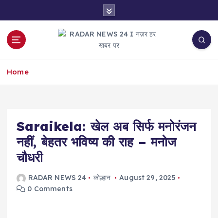
S
k
i
p
t
नज़र हर खबर पर
o
Home
c
o
n
t
e
Saraikela: खेल अब सिर्फ मनोरंजन
n
नहीं, बेहतर भविष्य की राह – मनोज
t
चौधरी
RADAR NEWS 24
कोल्हान
August 29, 2025
0 Comments