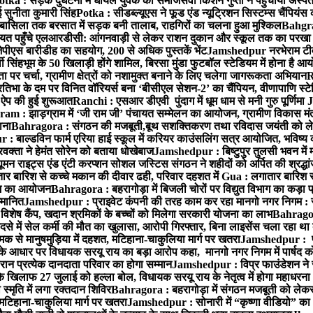
otka : सड़क दुर्घटना में घायल युवक को समाजसेवी किशन गुप्ता ने पहुंचाया अस्प
 सुनीता कुमारी सिंह
Potka : सीडब्ल्यूएस ने फूड एंड न्यूट्रिशन सिस्टम्स चैंपियंस
बासिला तक बरसात में सड़क बनी तालाब, राहगिरों का चलना हुआ मुश्किल
Bahgrag
ायत पहुँचे एलआरडीसी: आंगनवाड़ी से लेकर राशन दुकान और स्कूल तक का परखा
ेपीएस बारीडीह का सहयोग, 200 से अधिक पुस्तकें भेंट
Jamshedpur नरभेराम टीव
 सिंहभूम के 50 खिलाड़ी होंगे शामिल, बिरसा मुंडा फुटबॉल स्टेडियम में होना है 
 पर चर्चा, ग्रामीण क्षेत्रों को नशामुक्त बनाने के लिए चलेगा जागरूकता अभियान
R
ा के दम पर विनित वॉरियर्स बना ‘बीसीएल सेशन-2’ का चैंपियन, वीणापाणि स्टेडिय
ल ऐप की हुई शुरूआत
Ranchi : एसआर डीएवी पुंदाग में धूम धाम से मनी गुरु पूर्णिमा
J
am : झाड़ग्राम में ‘जी राम जी’ पंचायत सम्मेलन का आयोजन, ग्रामीण विकास मंत्
ाना
Bahragora : संगठन की मजबूती,बूथ सशक्तिकरण तथा रविदास जयंती को लेकर
 बाल्डविन फार्म एरिया हाई स्कूल में करियर काउंसलिंग सत्र आयोजित, भविष्य की राह
वक्ता ने हेमंत सोरेन को बताया धोखेबाज
Jamshedpur : बिष्टुपुर तुलसी भवन में 
 राइट्स एंड एंटी करप्शन सोशल जस्टिस संगठन ने शहीदों को अर्पित की श्रद्धा
ातार बारिश से कच्चे मकान की दीवार ढही, परिवार दहशत में
Gua : लगातार बारिश से
क्रम का आयोजन
Bahragora : बहरागोड़ा में बिजली चोरों पर विद्युत विभाग का कड़ा 
म्मानित
Jamshedpur : प्राइवेट कंपनी की तरह काम कर रहा मानगो नगर निगम : 
ति विशेष कैंप, खदान श्रमिकों के बच्चों को मिलेगा सरकारी योजना का लाभ
Bahragora
से में सेल कर्मी की मौत का खुलासा, आरोपी गिरफ्तार, बिना लाइसेंस चला रहा था
क से मानुषमुड़िया में दहशत, मटिहाना-चाकुलिया मार्ग पर खतरा
Jamshedpur : पूर्
आधार पर विधायक सरयू राय का बड़ा आरोप कहा, मानगो नगर निगम में पार्षद क
रान प्रत्येक दानदाता परिवार का होगा सम्मान
Jamshedpur : विप्र फाउंडेशन ने 
िलाफ 27 जुलाई को हल्ला बोल, विधायक सरयू राय के नेतृत्व में होगा महाधरना
 स्मृति में लगा रक्तदान शिविर
Bahragora : बहरागोड़ा में संगठन मजबूती को लेकर
 मटिहाना-चाकुलिया मार्ग पर खतरा
Jamshedpur : सोनारी में “कृष्णा वीडियो” क