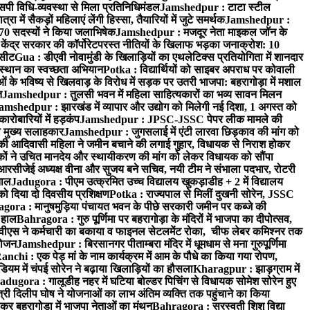
पी विधि-व्यवस्था से मिला प्रतिनिधिमंडल
Jamshedpur : टाटा स्टील
ें सैकड़ों महिलाएं लेंगी हिस्सा, तैयारियों में जुटे समर्थक
Jamshedpur :
े 70 सदस्यों ने किया जलाभिषेक
Jamshedpur : मजदूर नेता माइकल जॉन के
ेंद्र सरकार की कॉर्पोरेटपरस्त नीतियों के खिलाफ भड़का जनाक्रोश: 10
 सीट
Gua : डीएवी नोवामुंडी के खिलाड़ियों का एथलेटिक्स प्रतियोगिता में शानदार
ंस्थान का स्वच्छता अभियान
Potka : विद्यार्थियों को साइबर अपराध पर कोवाली
 के भविष्य से खिलवाड़ के विरोध में सड़क पर उतरी भाजपा: बहरागोड़ा में मशाल
त
Jamshedpur : तुलसी भवन में महिला साहित्यकारों का भव्य सावन मिलन
amshedpur : झारखंड में व्यापार और उद्योग को मिलेगी नई दिशा, 1 अगस्त को
ारोबारियों में हड़कंप
Jamshedpur : JPSC-JSSC पेपर लीक मामले की
का मुख्य सलाहकार
Jamshedpur : जुगसलाई में एंटी लारवा छिड़काव की मांग को
की आदिवासी महिला ने जमीन बचाने की लगाई गुहार, विधायक से निराश होकर
ं ने उचित मानदेय और स्थायीकरण की मांग को लेकर विधायक को सौंपा
सीजेई अध्यक्ष वीना और सुजय बने सचिव, नयी टीम ने संभाला पदभार, रोटरी
ताल
Jadugora : पीएम उत्क्रमित उच्च विद्यालय खुकड़ाडीह + 2 में विद्यालय
 को दिया दो दिवसीय प्रशिक्षण
Potka : राज्यपाल से मिलीं दुखनी सोरेन, JSSC
ora : मानुषमुड़िया पंचायत भवन के पीछे सरकारी जमीन पर कब्जे की
 हाल
Bahragora : गुरु पूर्णिमा पर बहरागोड़ा के मंदिरों में भाजपा का दीपोत्सव,
ीएस ने कर्मचारी का बकाया व फाइनल सेटलमेंट रोका, चीफ लेबर कमिश्नर तक
आयोजन
Jamshedpur : बिरसानगर पीताम्बरा मंदिर में धूमधाम से मना गुरुपूर्णिमा
anchi : एक पेड़ मां के नाम कार्यक्रम में आम के पौधे का किया गया रोपण,
म में चंपई सोरेन ने बढ़ाया खिलाड़ियों का हौसला
Kharagpur : झाड़ग्राम में
adugora : गालूडीह नहर में घटिया बोल्डर पिचिंग से विधायक सोमेश सोरेन हुए
री दिलीप घोष ने योजनाओं का लाभ अंतिम व्यक्ति तक पहुंचाने का किया
 बहरागोड़ा में भाजपा नेताओं का मंथन
Bahragora : सरस्वती शिशु विद्या