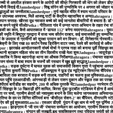
बच्ची से अश्लील हरकत करने के आरोपी की शीघ्र गिरफ्तारी की मांग को लेकर डीएस
वभीनी विदाई दी
Jamshedpur : शिबू सोरेन की पुण्यतिथि पर 4 अगस्त को जोहार यात्रा म
रद्धालुओं का जनसैलाब
Jamshedpur : मुर्गा महादेव मंदिर में श्याम भटली परिवार क
पाध्यक्ष अस्वस्थ, मिलें आजसू पार्टी के केंद्रीय महासचिव व अन्य
Bahragora : क
तनपान सप्ताह: खीरसा दूध नवजात बच्चे को कई जानलेवा बीमारियों से बचाता है: डॉ
 करने पहुंचे सीओ
Potka : गीतिलता गांव में उन्नत भारत अभियान के तहत रंभा स
ाकी का काम, कैसे आपातकाल में ‘डायल 112’ बनेगा मददगार
Bahragora : युवाओं
ृति में बिष्टुपुर गुरुद्वारा में सजा भव्य कीर्तन दरबार, कई समाजसेवी हुए सम्मानि
 उपद्रव से ग्रामीणों को सुरक्षा प्रदान करे वन विभाग : डॉ. दिनेशानंद गोस्वामी
J
री के लिए रखा 80 कार्टन पैक्ड ड्रिंकिंग वाटर जब्त, रेलवे की कार्रवाई से अवैध क
 : झारखंड आन्दोलनकारी संघर्ष मोर्चा ने प्रणब नाहा को बनाया पूर्वी सिंहभूम 
ानी ब्राह्मण महिला संघ का तीन दिवसीय राखी मेला शुरू
Jadugora : जादूगोड़ा 
ारिब ने किया बहरागोड़ा थाना का औचक निरीक्षण
Bahragora : पंचायत सहायको
ंध्या में बाबा श्याम के भजनों की रसधार में खुब झूमे श्रद्धालु
Jamshedpur : आर
otka : सड़क दुर्घटना में घायल युवक को समाजसेवी किशन गुप्ता ने पहुंचाया अस्प
 सुनीता कुमारी सिंह
Potka : सीडब्ल्यूएस ने फूड एंड न्यूट्रिशन सिस्टम्स चैंपियंस
बासिला तक बरसात में सड़क बनी तालाब, राहगिरों का चलना हुआ मुश्किल
Bahgrag
ायत पहुँचे एलआरडीसी: आंगनवाड़ी से लेकर राशन दुकान और स्कूल तक का परखा
ेपीएस बारीडीह का सहयोग, 200 से अधिक पुस्तकें भेंट
Jamshedpur नरभेराम टीव
 सिंहभूम के 50 खिलाड़ी होंगे शामिल, बिरसा मुंडा फुटबॉल स्टेडियम में होना है 
 पर चर्चा, ग्रामीण क्षेत्रों को नशामुक्त बनाने के लिए चलेगा जागरूकता अभियान
R
ा के दम पर विनित वॉरियर्स बना ‘बीसीएल सेशन-2’ का चैंपियन, वीणापाणि स्टेडिय
ल ऐप की हुई शुरूआत
Ranchi : एसआर डीएवी पुंदाग में धूम धाम से मनी गुरु पूर्णिमा
J
am : झाड़ग्राम में ‘जी राम जी’ पंचायत सम्मेलन का आयोजन, ग्रामीण विकास मंत्
ाना
Bahragora : संगठन की मजबूती,बूथ सशक्तिकरण तथा रविदास जयंती को लेकर