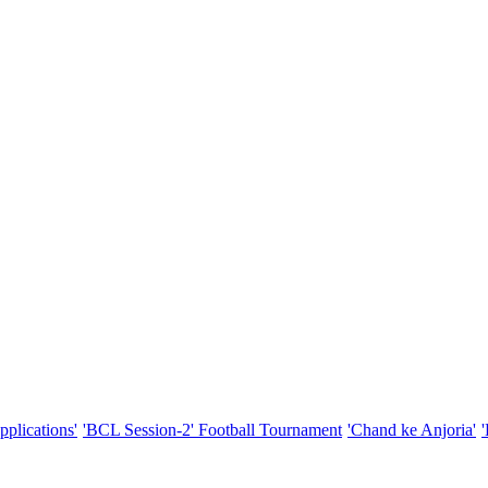
pplications'
'BCL Session-2' Football Tournament
'Chand ke Anjoria'