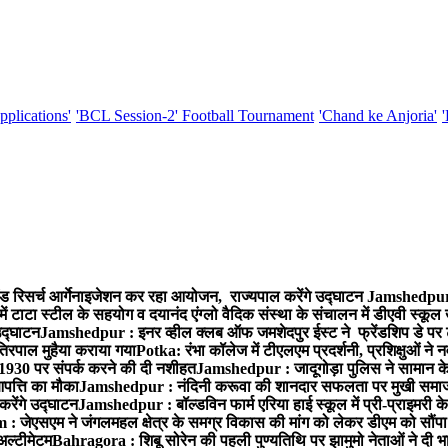
pplications'
'BCL Session-2' Football Tournament
'Chand ke Anjoria'
ड रिसर्च आर्गेनाइजेशन कर रहा आयोजन, राज्यपाल करेंगे उद्घाटन
Jamshedpur :
ं टाटा स्टील के सहयोग व दयानंद एंग्लो वैदिक संस्था के संचालन में डीएवी स्कूल 
 उद्घाटन
Jamshedpur : इनर व्हील क्लब ऑफ जमशेदपुर ईस्ट ने फ्रेंडशिप डे पर ट
तिरपाल मुहैया कराया गया
Potka: रंभा कॉलेज में टीएलएम प्रदर्शनी, प्रशिक्षुओं न
 1930 पर संपर्क करने की दी नशीहत
Jamshedpur : जादूगोड़ा पुलिस ने सामान क
पत्ति का मौका
Jamshedpur : नंदिनी करूवा की शानदार सफलता पर मुखी समाज क
करेंगे उद्घाटन
Jamshedpur : बॉल्डविन फार्म एरिया हाई स्कूल में प्री-प्राइमरी के
 जेएसएम ने जंगलमहल क्षेत्र के समग्र विकास की मांग को लेकर डीएम को सौंपा मु
अल्टीमेटम
Bahragora : शिबू सोरेन की पहली पुण्यतिथि पर झामुमो नेताओं ने दी भा