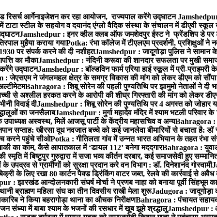
ड रिसर्च आर्गेनाइजेशन कर रहा आयोजन, राज्यपाल करेंगे उद्घाटन
Jamshedpur :
ं टाटा स्टील के सहयोग व दयानंद एंग्लो वैदिक संस्था के संचालन में डीएवी स्कूल 
 उद्घाटन
Jamshedpur : इनर व्हील क्लब ऑफ जमशेदपुर ईस्ट ने फ्रेंडशिप डे पर ट
तिरपाल मुहैया कराया गया
Potka: रंभा कॉलेज में टीएलएम प्रदर्शनी, प्रशिक्षुओं न
 1930 पर संपर्क करने की दी नशीहत
Jamshedpur : जादूगोड़ा पुलिस ने सामान क
पत्ति का मौका
Jamshedpur : नंदिनी करूवा की शानदार सफलता पर मुखी समाज क
करेंगे उद्घाटन
Jamshedpur : बॉल्डविन फार्म एरिया हाई स्कूल में प्री-प्राइमरी के
 जेएसएम ने जंगलमहल क्षेत्र के समग्र विकास की मांग को लेकर डीएम को सौंपा मु
अल्टीमेटम
Bahragora : शिबू सोरेन की पहली पुण्यतिथि पर झामुमो नेताओं ने दी भा
बच्ची से अश्लील हरकत करने के आरोपी की शीघ्र गिरफ्तारी की मांग को लेकर डीएस
वभीनी विदाई दी
Jamshedpur : शिबू सोरेन की पुण्यतिथि पर 4 अगस्त को जोहार यात्रा म
रद्धालुओं का जनसैलाब
Jamshedpur : मुर्गा महादेव मंदिर में श्याम भटली परिवार क
पाध्यक्ष अस्वस्थ, मिलें आजसू पार्टी के केंद्रीय महासचिव व अन्य
Bahragora : क
तनपान सप्ताह: खीरसा दूध नवजात बच्चे को कई जानलेवा बीमारियों से बचाता है: डॉ
 करने पहुंचे सीओ
Potka : गीतिलता गांव में उन्नत भारत अभियान के तहत रंभा स
ाकी का काम, कैसे आपातकाल में ‘डायल 112’ बनेगा मददगार
Bahragora : युवाओं
ृति में बिष्टुपुर गुरुद्वारा में सजा भव्य कीर्तन दरबार, कई समाजसेवी हुए सम्मानि
 उपद्रव से ग्रामीणों को सुरक्षा प्रदान करे वन विभाग : डॉ. दिनेशानंद गोस्वामी
J
री के लिए रखा 80 कार्टन पैक्ड ड्रिंकिंग वाटर जब्त, रेलवे की कार्रवाई से अवैध क
 : झारखंड आन्दोलनकारी संघर्ष मोर्चा ने प्रणब नाहा को बनाया पूर्वी सिंहभूम 
ानी ब्राह्मण महिला संघ का तीन दिवसीय राखी मेला शुरू
Jadugora : जादूगोड़ा 
ारिब ने किया बहरागोड़ा थाना का औचक निरीक्षण
Bahragora : पंचायत सहायको
ंध्या में बाबा श्याम के भजनों की रसधार में खुब झूमे श्रद्धालु
Jamshedpur : आर