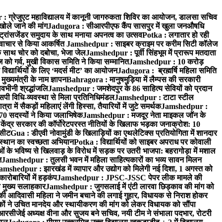
 ग्रेजुएट महाविद्यालय में कानूनी जागरुकता शिविर का आयोजन, डालसा सचिव
खोले जाने की मांग
Jadugora : सीआरपीएफ कैंप सासपुर में खुला जनऔषधि
्रांसजेंडर समुदाय के साथ मनाया अपनत्व का उत्सव
Potka : लगातार हो रही
े नवाचार से किया आकर्षित
Jamshedpur : साइबर क्राइम पर करीम सिटी कॉलेज
े साथ चोर को दबोचा, भेजा जेल
Jamshedpur : पूर्वी सिंहभूम में प्रारूप मतदाता
ो गर्व, मुखी विकास समिति ने किया सम्मानित
Jamshedpur : 10 करोड़
 विद्यार्थियों के लिए ‘मदर्स मीट’ का आयोजन
Jadugora : ब्रह्मर्षि महिला समिति
ख्यमंत्री के नाम ज्ञापन
Bahragora : मानुषमुड़िया में लैम्पस की सरकारी
वभीनी श्रद्धांजलि
Jamshedpur : जमशेदपुर के 86 साहित्य सेवियों को प्रदान
पी विधि-व्यवस्था से मिला प्रतिनिधिमंडल
Jamshedpur : टाटा स्टील
ें सैकड़ों महिलाएं लेंगी हिस्सा, तैयारियों में जुटे समर्थक
Jamshedpur :
े 70 सदस्यों ने किया जलाभिषेक
Jamshedpur : मजदूर नेता माइकल जॉन के
ेंद्र सरकार की कॉर्पोरेटपरस्त नीतियों के खिलाफ भड़का जनाक्रोश: 10
 सीट
Gua : डीएवी नोवामुंडी के खिलाड़ियों का एथलेटिक्स प्रतियोगिता में शानदार
ंस्थान का स्वच्छता अभियान
Potka : विद्यार्थियों को साइबर अपराध पर कोवाली
 के भविष्य से खिलवाड़ के विरोध में सड़क पर उतरी भाजपा: बहरागोड़ा में मशाल
त
Jamshedpur : तुलसी भवन में महिला साहित्यकारों का भव्य सावन मिलन
amshedpur : झारखंड में व्यापार और उद्योग को मिलेगी नई दिशा, 1 अगस्त को
ारोबारियों में हड़कंप
Jamshedpur : JPSC-JSSC पेपर लीक मामले की
का मुख्य सलाहकार
Jamshedpur : जुगसलाई में एंटी लारवा छिड़काव की मांग को
की आदिवासी महिला ने जमीन बचाने की लगाई गुहार, विधायक से निराश होकर
ं ने उचित मानदेय और स्थायीकरण की मांग को लेकर विधायक को सौंपा
सीजेई अध्यक्ष वीना और सुजय बने सचिव, नयी टीम ने संभाला पदभार, रोटरी