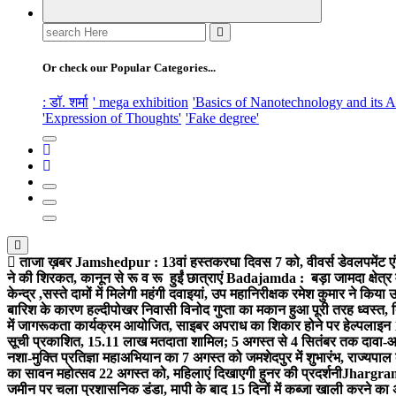
Search
for:
Or check our Popular Categories...
: डॉ. शर्मा
' mega exhibition
'Basics of Nanotechnology and its A
'Expression of Thoughts'
'Fake degree'
ताजा ख़बर
Jamshedpur : 13वां हस्तकरघा दिवस 7 को, वीवर्स डेवलपमेंट एं
ने की शिरकत, कानून से रू व रू हुईं छात्राएं
Badajamda : बड़ा जामदा क्षेत्र मे
केन्द्र ,सस्ते दामों में मिलेगी महंगी दवाइयां, उप महानिरीक्षक रमेश कुमार ने किया
बारिश के कारण हल्दीपोखर निवासी विनोद गुप्ता का मकान हुआ पूरी तरह ध्वस्त, 
में जागरूकता कार्यक्रम आयोजित, साइबर अपराध का शिकार होने पर हेल्पलाइन
सूची प्रकाशित, 15.11 लाख मतदाता शामिल; 5 अगस्त से 4 सितंबर तक दावा-आ
नशा-मुक्ति प्रतिज्ञा महाअभियान का 7 अगस्त को जमशेदपुर में शुभारंभ, राज्यपाल 
का सावन महोत्सव 22 अगस्त को, महिलाएं दिखाएगी हुनर की प्रदर्शनी
Jhargram :
जमीन पर चला प्रशासनिक डंडा, मापी के बाद 15 दिनों में कब्जा खाली करने का 