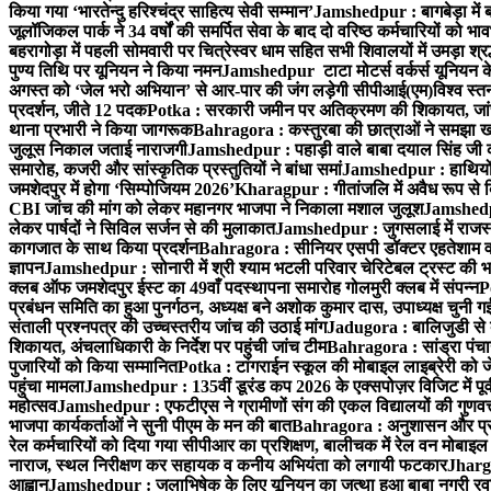
किया गया ‘भारतेन्दु हरिश्चंद्र साहित्य सेवी सम्मान’
Jamshedpur : बागबेड़ा में 
जूलॉजिकल पार्क ने 34 वर्षों की समर्पित सेवा के बाद दो वरिष्ठ कर्मचारियों को भा
बहरागोड़ा में पहली सोमवारी पर चित्रेस्वर धाम सहित सभी शिवालयों में उमड़ा श्
पुण्य तिथि पर यूनियन ने किया नमन
Jamshedpur टाटा मोटर्स वर्कर्स यूनियन के उ
अगस्त को ‘जेल भरो अभियान’ से आर-पार की जंग लड़ेगी सीपीआई(एम)
विश्व स्
प्रदर्शन, जीते 12 पदक
Potka : सरकारी जमीन पर अतिक्रमण की शिकायत, जांच
थाना प्रभारी ने किया जागरूक
Bahragora : कस्तुरबा की छात्राओं ने समझा ख
जुलूस निकाल जताई नाराजगी
Jamshedpur : पहाड़ी वाले बाबा दयाल सिंह जी की स्म
समारोह, कजरी और सांस्कृतिक प्रस्तुतियों ने बांधा समां
Jamshedpur : हाथियों के
जमशेदपुर में होगा ‘सिम्पोजियम 2026’
Kharagpur : गीतांजलि में अवैध रूप से बिक्
CBI जांच की मांग को लेकर महानगर भाजपा ने निकाला मशाल जुलूश
Jamshedpur
लेकर पार्षदों ने सिविल सर्जन से की मुलाकात
Jamshedpur : जुगसलाई में राजस्थ
कागजात के साथ किया प्रदर्शन
Bahragora : सीनियर एसपी डॉक्टर एहतेशाम वक
ज्ञापन
Jamshedpur : सोनारी में श्री श्याम भटली परिवार चेरिटेबल ट्रस्ट की भजन स
क्लब ऑफ जमशेदपुर ईस्ट का 49वाँ पदस्थापना समारोह गोलमुरी क्लब में संपन्न
P
प्रबंधन समिति का हुआ पुनर्गठन, अध्यक्ष बने अशोक कुमार दास, उपाध्यक्ष चुनी गई
संताली प्रश्नपत्र की उच्चस्तरीय जांच की उठाई मांग
Jadugora : बालिजुडी से 
शिकायत, अंचलाधिकारी के निर्देश पर पहुंची जांच टीम
Bahragora : सांड्रा पंच
पुजारियों को किया सम्मानित
Potka : टांगराईन स्कूल की मोबाइल लाइब्रेरी को ज
पहुंचा मामला
Jamshedpur : 135वीं डूरंड कप 2026 के एक्सपोज़र विजिट में पूर्वी
महोत्सव
Jamshedpur : एफटीएस ने ग्रामीणों संग की एकल विद्यालयों की गुणवत्ता
भाजपा कार्यकर्ताओं ने सुनी पीएम के मन की बात
Bahragora : अनुशासन और प्रतिभ
रेल कर्मचारियों को दिया गया सीपीआर का प्रशिक्षण, बालीचक में रेल वन मोबाइ
नाराज, स्थल निरीक्षण कर सहायक व कनीय अभियंता को लगायी फटकार
Jhargr
आह्वान
Jamshedpur : जलाभिषेक के लिए यूनियन का जत्था हुआ बाबा नगरी रव