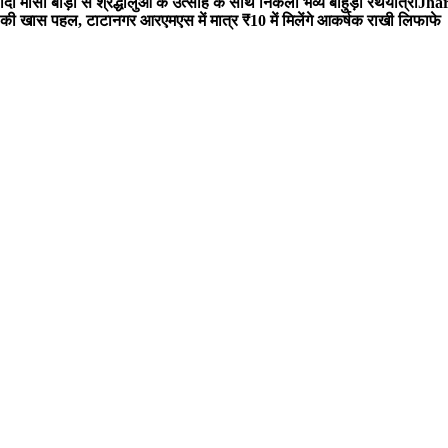
 मौसी बाड़ी से श्रद्धालुओं के उत्साह के साथ निकली भव्य बाहुड़ा रथयात्रा
Jharg
ी खास पहल, टाटानगर आरएमएस में मात्र ₹10 में मिलेंगे आकर्षक राखी लिफाफे