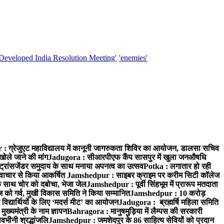
'Developed India Resolution Meeting'
'enemies'
 ग्रेजुएट महाविद्यालय में कानूनी जागरुकता शिविर का आयोजन, डालसा सचिव
खोले जाने की मांग
Jadugora : सीआरपीएफ कैंप सासपुर में खुला जनऔषधि
्रांसजेंडर समुदाय के साथ मनाया अपनत्व का उत्सव
Potka : लगातार हो रही
े नवाचार से किया आकर्षित
Jamshedpur : साइबर क्राइम पर करीम सिटी कॉलेज
े साथ चोर को दबोचा, भेजा जेल
Jamshedpur : पूर्वी सिंहभूम में प्रारूप मतदाता
ो गर्व, मुखी विकास समिति ने किया सम्मानित
Jamshedpur : 10 करोड़
 विद्यार्थियों के लिए ‘मदर्स मीट’ का आयोजन
Jadugora : ब्रह्मर्षि महिला समिति
ख्यमंत्री के नाम ज्ञापन
Bahragora : मानुषमुड़िया में लैम्पस की सरकारी
वभीनी श्रद्धांजलि
Jamshedpur : जमशेदपुर के 86 साहित्य सेवियों को प्रदान