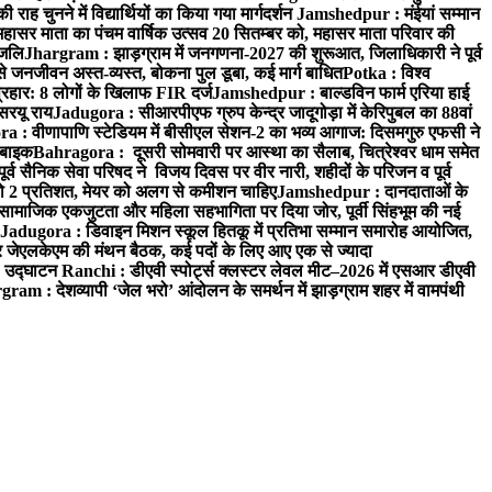
 चुनने में विद्यार्थियों का किया गया मार्गदर्शन
Jamshedpur : मंईयां सम्मान
महासर माता का पंचम वार्षिक उत्सव 20 सितम्बर को, महासर माता परिवार की
ंजलि
Jhargram : झाड़ग्राम में जनगणना-2027 की शुरूआत, जिलाधिकारी ने पूर्व
 जनजीवन अस्त-व्यस्त, बोकना पुल डूबा, कई मार्ग बाधित
Potka : विश्व
प्रहार: 8 लोगों के खिलाफ FIR दर्ज
Jamshedpur : बाल्डविन फार्म एरिया हाई
सरयू राय
Jadugora : सीआरपीएफ ग्रुप केन्द्र जादूगोड़ा में केरिपुबल का 88वां
 : वीणापाणि स्टेडियम में बीसीएल सेशन-2 का भव्य आगाज: दिसमगुरु एफसी ने
 बाइक
Bahragora : दूसरी सोमवारी पर आस्था का सैलाब, चित्रेश्वर धाम समेत
व सैनिक सेवा परिषद ने विजय दिवस पर वीर नारी, शहीदों के परिजन व पूर्व
ो 2 प्रतिशत, मेयर को अलग से कमीशन चाहिए
Jamshedpur : दानदाताओं के
सामाजिक एकजुटता और महिला सहभागिता पर दिया जोर, पूर्वी सिंहभूम की नई
Jadugora : डिवाइन मिशन स्कूल हितकू में प्रतिभा सम्मान समारोह आयोजित,
 जेएलकेएम की मंथन बैठक, कई पदों के लिए आए एक से ज्यादा
ा उद्घाटन
Ranchi : डीएवी स्पोर्ट्स क्लस्टर लेवल मीट–2026 में एसआर डीएवी
ram : देशव्यापी ‘जेल भरो’ आंदोलन के समर्थन में झाड़ग्राम शहर में वामपंथी