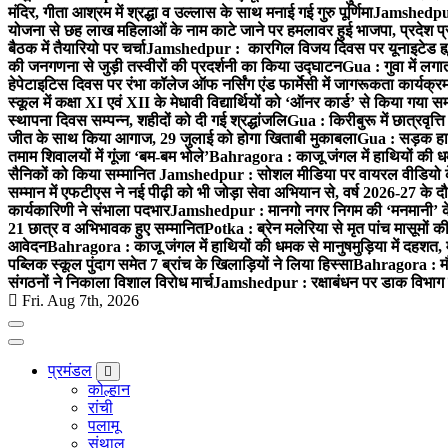
मंदिर, गीता आश्रम में श्रद्धा व उल्लास के साथ मनाई गई गुरु पूर्णिमा
Jamshedpur :
योजना से छह लाख महिलाओं के नाम काटे जाने पर हमलावर हुई भाजपा, प्रदेश प्र
बैठक में तैयारियो पर चर्चा
Jamshedpur : कारगिल विजय दिवस पर यूनाइटेड ह्यूमन
की जनगणना से जुड़ी तस्वीरों की प्रदर्शनी का किया उद्घाटन
Gua : गुवा में लग
हेपेटाइटिस दिवस पर रंभा कॉलेज ऑफ नर्सिंग एंड फार्मेसी में जागरूकता कार्य
स्कूल में कक्षा XI एवं XII के मेधावी विद्यार्थियों को ‘ऑनर कार्ड’ से किया गया स
स्थापना दिवस सम्पन्न, शहीदों को दी गई श्रद्धांजलि
Gua : किरीबुरू में छात्रवृत्
जीत के साथ किया आगाज, 29 जुलाई को होगा खिताबी मुकाबला
Gua : सड़क हाद
तमाम शिवालयों में गूंजा ‘बम-बम भोले’
Bahragora : काजू जंगल में हाथियों की धम
सैनिकों को किया सम्मानित
Jamshedpur : सोशल मीडिया पर वायरल वीडियो के 
सम्मान में एफटीएस ने नई पीढ़ी को भी जोड़ा सेवा अभियान से, वर्ष 2026-27 के दौ
कार्यकारिणी ने संभाला पदभार
Jamshedpur : मानगो नगर निगम की ‘मनमानी’ के ख
21 छात्र व अभिभावक हुए सम्मानित
Potka : ब्रेन मलेरिया से मृत पांच मासूमों की
आवेदन
Bahragora : काजू जंगल में हाथियों की धमक से मानुषमुड़िया में दहशत,
पब्लिक स्कूल पुंदाग समेत 7 ब्रांच के खिलाड़ियों ने लिया हिस्सा
Bahragora : मौदा
संगठनों ने निकाला विशाल विरोध मार्च
Jamshedpur : रक्षाबंधन पर डाक विभाग क
Fri. Aug 7th, 2026
प्रमंडल
कोल्हान
रांची
पलामू
संथाल