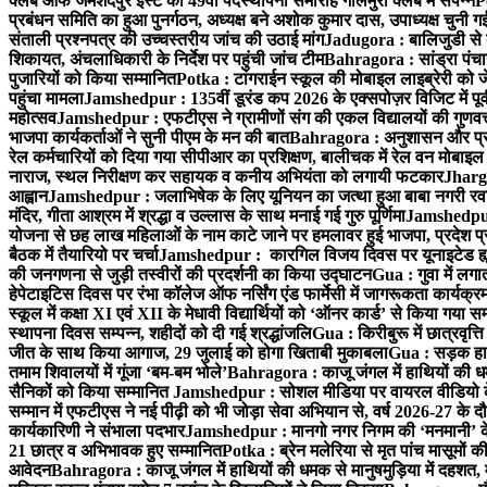
क्लब ऑफ जमशेदपुर ईस्ट का 49वाँ पदस्थापना समारोह गोलमुरी क्लब में संपन्न
P
प्रबंधन समिति का हुआ पुनर्गठन, अध्यक्ष बने अशोक कुमार दास, उपाध्यक्ष चुनी गई
संताली प्रश्नपत्र की उच्चस्तरीय जांच की उठाई मांग
Jadugora : बालिजुडी से 
शिकायत, अंचलाधिकारी के निर्देश पर पहुंची जांच टीम
Bahragora : सांड्रा पंच
पुजारियों को किया सम्मानित
Potka : टांगराईन स्कूल की मोबाइल लाइब्रेरी को ज
पहुंचा मामला
Jamshedpur : 135वीं डूरंड कप 2026 के एक्सपोज़र विजिट में पूर्वी
महोत्सव
Jamshedpur : एफटीएस ने ग्रामीणों संग की एकल विद्यालयों की गुणवत्ता
भाजपा कार्यकर्ताओं ने सुनी पीएम के मन की बात
Bahragora : अनुशासन और प्रतिभ
रेल कर्मचारियों को दिया गया सीपीआर का प्रशिक्षण, बालीचक में रेल वन मोबाइ
नाराज, स्थल निरीक्षण कर सहायक व कनीय अभियंता को लगायी फटकार
Jhargr
आह्वान
Jamshedpur : जलाभिषेक के लिए यूनियन का जत्था हुआ बाबा नगरी रव
मंदिर, गीता आश्रम में श्रद्धा व उल्लास के साथ मनाई गई गुरु पूर्णिमा
Jamshedpur :
योजना से छह लाख महिलाओं के नाम काटे जाने पर हमलावर हुई भाजपा, प्रदेश प्र
बैठक में तैयारियो पर चर्चा
Jamshedpur : कारगिल विजय दिवस पर यूनाइटेड ह्यूमन
की जनगणना से जुड़ी तस्वीरों की प्रदर्शनी का किया उद्घाटन
Gua : गुवा में लग
हेपेटाइटिस दिवस पर रंभा कॉलेज ऑफ नर्सिंग एंड फार्मेसी में जागरूकता कार्य
स्कूल में कक्षा XI एवं XII के मेधावी विद्यार्थियों को ‘ऑनर कार्ड’ से किया गया स
स्थापना दिवस सम्पन्न, शहीदों को दी गई श्रद्धांजलि
Gua : किरीबुरू में छात्रवृत्
जीत के साथ किया आगाज, 29 जुलाई को होगा खिताबी मुकाबला
Gua : सड़क हाद
तमाम शिवालयों में गूंजा ‘बम-बम भोले’
Bahragora : काजू जंगल में हाथियों की धम
सैनिकों को किया सम्मानित
Jamshedpur : सोशल मीडिया पर वायरल वीडियो के 
सम्मान में एफटीएस ने नई पीढ़ी को भी जोड़ा सेवा अभियान से, वर्ष 2026-27 के दौ
कार्यकारिणी ने संभाला पदभार
Jamshedpur : मानगो नगर निगम की ‘मनमानी’ के ख
21 छात्र व अभिभावक हुए सम्मानित
Potka : ब्रेन मलेरिया से मृत पांच मासूमों की
आवेदन
Bahragora : काजू जंगल में हाथियों की धमक से मानुषमुड़िया में दहशत,