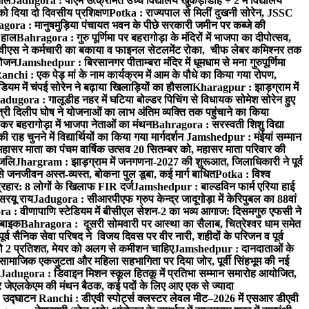
ताल
Jadugora : पीएम उत्क्रमित उच्च विद्यालय खुकड़ाडीह + 2 में विद्यालय
 को दिया दो दिवसीय प्रशिक्षण
Potka : राज्यपाल से मिलीं दुखनी सोरेन, JSSC
ora : मानुषमुड़िया पंचायत भवन के पीछे सरकारी जमीन पर कब्जे की
 हाल
Bahragora : गुरु पूर्णिमा पर बहरागोड़ा के मंदिरों में भाजपा का दीपोत्सव,
ीएस ने कर्मचारी का बकाया व फाइनल सेटलमेंट रोका, चीफ लेबर कमिश्नर तक
आयोजन
Jamshedpur : बिरसानगर पीताम्बरा मंदिर में धूमधाम से मना गुरुपूर्णिमा
anchi : एक पेड़ मां के नाम कार्यक्रम में आम के पौधे का किया गया रोपण,
म में चंपई सोरेन ने बढ़ाया खिलाड़ियों का हौसला
Kharagpur : झाड़ग्राम में
adugora : गालूडीह नहर में घटिया बोल्डर पिचिंग से विधायक सोमेश सोरेन हुए
री दिलीप घोष ने योजनाओं का लाभ अंतिम व्यक्ति तक पहुंचाने का किया
 बहरागोड़ा में भाजपा नेताओं का मंथन
Bahragora : सरस्वती शिशु विद्या
 चुनने में विद्यार्थियों का किया गया मार्गदर्शन
Jamshedpur : मंईयां सम्मान
महासर माता का पंचम वार्षिक उत्सव 20 सितम्बर को, महासर माता परिवार की
ंजलि
Jhargram : झाड़ग्राम में जनगणना-2027 की शुरूआत, जिलाधिकारी ने पूर्व
 जनजीवन अस्त-व्यस्त, बोकना पुल डूबा, कई मार्ग बाधित
Potka : विश्व
प्रहार: 8 लोगों के खिलाफ FIR दर्ज
Jamshedpur : बाल्डविन फार्म एरिया हाई
सरयू राय
Jadugora : सीआरपीएफ ग्रुप केन्द्र जादूगोड़ा में केरिपुबल का 88वां
 : वीणापाणि स्टेडियम में बीसीएल सेशन-2 का भव्य आगाज: दिसमगुरु एफसी ने
 बाइक
Bahragora : दूसरी सोमवारी पर आस्था का सैलाब, चित्रेश्वर धाम समेत
व सैनिक सेवा परिषद ने विजय दिवस पर वीर नारी, शहीदों के परिजन व पूर्व
ो 2 प्रतिशत, मेयर को अलग से कमीशन चाहिए
Jamshedpur : दानदाताओं के
सामाजिक एकजुटता और महिला सहभागिता पर दिया जोर, पूर्वी सिंहभूम की नई
Jadugora : डिवाइन मिशन स्कूल हितकू में प्रतिभा सम्मान समारोह आयोजित,
 जेएलकेएम की मंथन बैठक, कई पदों के लिए आए एक से ज्यादा
ा उद्घाटन
Ranchi : डीएवी स्पोर्ट्स क्लस्टर लेवल मीट–2026 में एसआर डीएवी