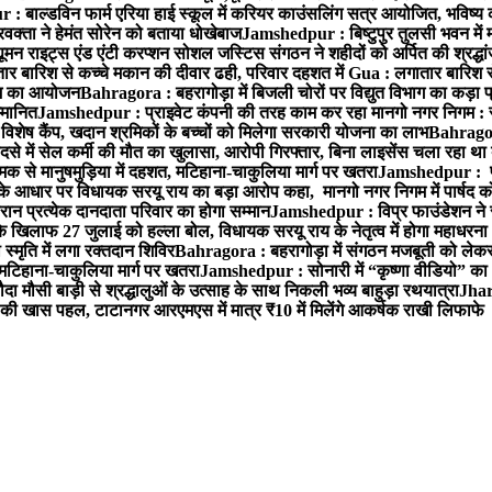
 बाल्डविन फार्म एरिया हाई स्कूल में करियर काउंसलिंग सत्र आयोजित, भविष्य की राह
वक्ता ने हेमंत सोरेन को बताया धोखेबाज
Jamshedpur : बिष्टुपुर तुलसी भवन में 
 राइट्स एंड एंटी करप्शन सोशल जस्टिस संगठन ने शहीदों को अर्पित की श्रद्धा
ातार बारिश से कच्चे मकान की दीवार ढही, परिवार दहशत में
Gua : लगातार बारिश से
क्रम का आयोजन
Bahragora : बहरागोड़ा में बिजली चोरों पर विद्युत विभाग का कड़ा 
म्मानित
Jamshedpur : प्राइवेट कंपनी की तरह काम कर रहा मानगो नगर निगम : 
ति विशेष कैंप, खदान श्रमिकों के बच्चों को मिलेगा सरकारी योजना का लाभ
Bahragora
से में सेल कर्मी की मौत का खुलासा, आरोपी गिरफ्तार, बिना लाइसेंस चला रहा था
क से मानुषमुड़िया में दहशत, मटिहाना-चाकुलिया मार्ग पर खतरा
Jamshedpur : पूर्
आधार पर विधायक सरयू राय का बड़ा आरोप कहा, मानगो नगर निगम में पार्षद क
रान प्रत्येक दानदाता परिवार का होगा सम्मान
Jamshedpur : विप्र फाउंडेशन ने 
िलाफ 27 जुलाई को हल्ला बोल, विधायक सरयू राय के नेतृत्व में होगा महाधरना
 स्मृति में लगा रक्तदान शिविर
Bahragora : बहरागोड़ा में संगठन मजबूती को लेकर
 मटिहाना-चाकुलिया मार्ग पर खतरा
Jamshedpur : सोनारी में “कृष्णा वीडियो” क
 मौसी बाड़ी से श्रद्धालुओं के उत्साह के साथ निकली भव्य बाहुड़ा रथयात्रा
Jharg
ी खास पहल, टाटानगर आरएमएस में मात्र ₹10 में मिलेंगे आकर्षक राखी लिफाफे