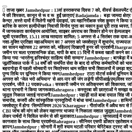
Skip
to
ताजा ख़बर
Jamshedpur : 13वां हस्तकरघा दिवस 7 को, वीवर्स डेवलपमेंट एं
content
ने की शिरकत, कानून से रू व रू हुईं छात्राएं
Badajamda : बड़ा जामदा क्षेत्र मे
केन्द्र ,सस्ते दामों में मिलेगी महंगी दवाइयां, उप महानिरीक्षक रमेश कुमार ने किया
बारिश के कारण हल्दीपोखर निवासी विनोद गुप्ता का मकान हुआ पूरी तरह ध्वस्त, 
में जागरूकता कार्यक्रम आयोजित, साइबर अपराध का शिकार होने पर हेल्पलाइन
सूची प्रकाशित, 15.11 लाख मतदाता शामिल; 5 अगस्त से 4 सितंबर तक दावा-आ
नशा-मुक्ति प्रतिज्ञा महाअभियान का 7 अगस्त को जमशेदपुर में शुभारंभ, राज्यपाल 
का सावन महोत्सव 22 अगस्त को, महिलाएं दिखाएगी हुनर की प्रदर्शनी
Jhargram :
जमीन पर चला प्रशासनिक डंडा, मापी के बाद 15 दिनों में कब्जा खाली करने का 
किया गया ‘भारतेन्दु हरिश्चंद्र साहित्य सेवी सम्मान’
Jamshedpur : बागबेड़ा में 
जूलॉजिकल पार्क ने 34 वर्षों की समर्पित सेवा के बाद दो वरिष्ठ कर्मचारियों को भा
बहरागोड़ा में पहली सोमवारी पर चित्रेस्वर धाम सहित सभी शिवालयों में उमड़ा श्
पुण्य तिथि पर यूनियन ने किया नमन
Jamshedpur टाटा मोटर्स वर्कर्स यूनियन के उ
अगस्त को ‘जेल भरो अभियान’ से आर-पार की जंग लड़ेगी सीपीआई(एम)
विश्व स्
प्रदर्शन, जीते 12 पदक
Potka : सरकारी जमीन पर अतिक्रमण की शिकायत, जांच
थाना प्रभारी ने किया जागरूक
Bahragora : कस्तुरबा की छात्राओं ने समझा ख
जुलूस निकाल जताई नाराजगी
Jamshedpur : पहाड़ी वाले बाबा दयाल सिंह जी की स्म
समारोह, कजरी और सांस्कृतिक प्रस्तुतियों ने बांधा समां
Jamshedpur : हाथियों के
जमशेदपुर में होगा ‘सिम्पोजियम 2026’
Kharagpur : गीतांजलि में अवैध रूप से बिक्
CBI जांच की मांग को लेकर महानगर भाजपा ने निकाला मशाल जुलूश
Jamshedpur
लेकर पार्षदों ने सिविल सर्जन से की मुलाकात
Jamshedpur : जुगसलाई में राजस्थ
कागजात के साथ किया प्रदर्शन
Bahragora : सीनियर एसपी डॉक्टर एहतेशाम वक
ज्ञापन
Jamshedpur : सोनारी में श्री श्याम भटली परिवार चेरिटेबल ट्रस्ट की भजन स