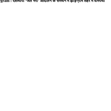
ram : देशव्यापी ‘जेल भरो’ आंदोलन के समर्थन में झाड़ग्राम शहर में वामपंथी