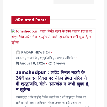
a
v
Related Posts
i
g
a
RADAR NEWS 24
t
कोल्हान
,
राजनीति
,
श्रद्धांजलि
,
स्वागत/अभिनंदन
August 8, 2026
3 views
i
Jamshedpur : शहीद निर्मल महतो के
39वें शहादत दिवस पर सीएम हेमंत सोरेन ने
o
दी श्रद्धांजलि, बोले- झारखंड न कभी झुका है,
न झुकेगा
n
जमशेदपुर : वीर शहीद निर्मल महतो के 39वें शहादत दिवस पर
शनिवार को कदमा उलियान स्थित उनके समाधि स्थल पर