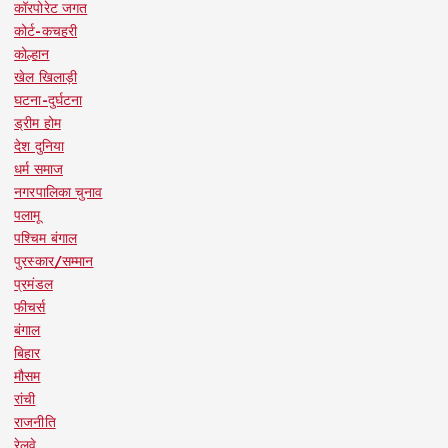
कॉरपोरेट जगत
कोर्ट-कचहरी
कोल्हान
खेल खिलाड़ी
घटना-दुर्घटना
ड्रीम होम
देश दुनिया
धर्म समाज
नगरपालिका चुनाव
पलामू
पश्चिम बंगाल
पुरस्कार/सम्मान
प्रमंडल
फीचर्स
बंगाल
बिहार
मौसम
रांची
राजनीति
रेलवे