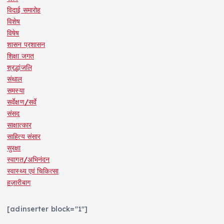
विदाई समारोह
विशेष
विषेष
शासन प्रशासन
शिक्षा जगत
श्रद्धांजलि
संथाल
समस्या
सर्वेक्षण/सर्वे
संसद
साक्षात्कार
साहित्य संसार
सुरक्षा
स्वागत/अभिनंदन
स्वास्थ्य एवं चिकित्सा
हज़ारीबाग
[adinserter block="1"]