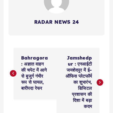
RADAR NEWS 24
P
Bahragora
Jamshedp
o
: अज्ञात वाहन
ur : एनआईटी
की चपेट में आने
जमशेदपुर में ई-
s
से बुजुर्ग गंभीर
ऑफिस प्लेटफॉर्म
रूप से घायल,
का शुभारंभ,
t
बारीपदा रेफर
डिजिटल
प्रशासन की
n
दिशा में बड़ा
कदम