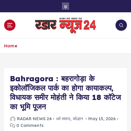
S
k
i
p
t
o
नज़र हर खबर पर
c
Home
o
n
t
e
Bahragora : बहरागोड़ा के
n
t
इकोलॉजिकल पार्क का होगा कायाकल्प,
विधायक समीर मोहंती ने किया 18 कॉटेज
का भूमि पूजन
RADAR NEWS 24
धर्म समाज
,
कोल्हान
May 15, 2026
0 Comments