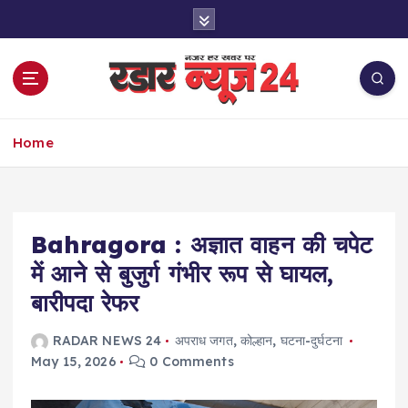
S
k
i
p
t
o
नज़र हर खबर पर
c
Home
o
n
t
e
Bahragora : अज्ञात वाहन की चपेट
n
t
में आने से बुजुर्ग गंभीर रूप से घायल,
बारीपदा रेफर
RADAR NEWS 24
अपराध जगत
,
कोल्हान
,
घटना-दुर्घटना
May 15, 2026
0 Comments