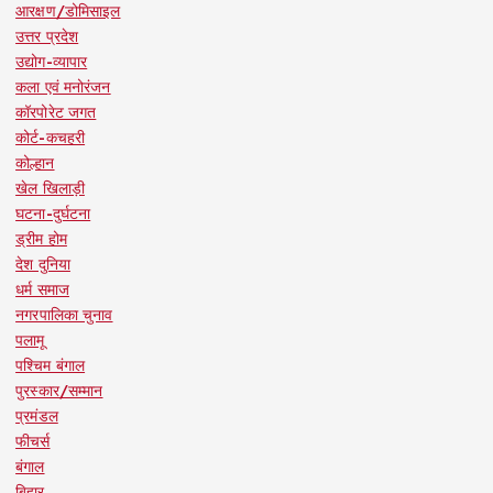
आरक्षण/डोमिसाइल
उत्तर प्रदेश
उद्योग-व्यापार
कला एवं मनोरंजन
कॉरपोरेट जगत
कोर्ट-कचहरी
कोल्हान
खेल खिलाड़ी
घटना-दुर्घटना
ड्रीम होम
देश दुनिया
धर्म समाज
नगरपालिका चुनाव
पलामू
पश्चिम बंगाल
पुरस्कार/सम्मान
प्रमंडल
फीचर्स
बंगाल
बिहार