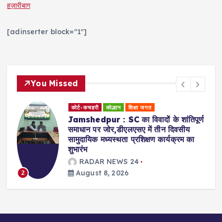
हज़ारीबाग
[adinserter block="1"]
You Missed
धर्म समाज
कोल्हान
्ण
Jamshedpur : सुल्तानगंज के पावन
गंगाजल से साकची शिव मंदिर में 11 को होगा
बाबा भोलेनाथ का सहस्त्रघट जलाभिषेक
RADAR NEWS 24
August 8, 2026
3