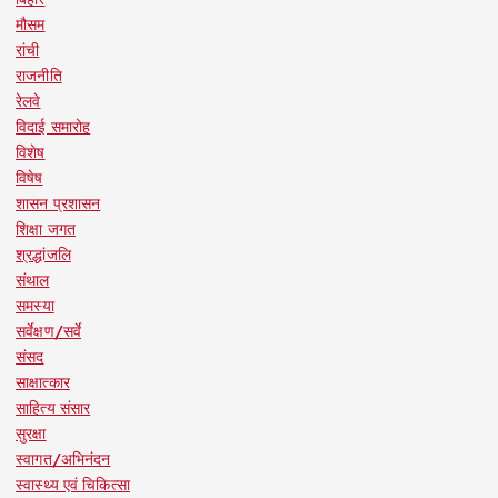
मौसम
रांची
राजनीति
रेलवे
विदाई समारोह
विशेष
विषेष
शासन प्रशासन
शिक्षा जगत
श्रद्धांजलि
संथाल
समस्या
सर्वेक्षण/सर्वे
संसद
साक्षात्कार
साहित्य संसार
सुरक्षा
स्वागत/अभिनंदन
स्वास्थ्य एवं चिकित्सा