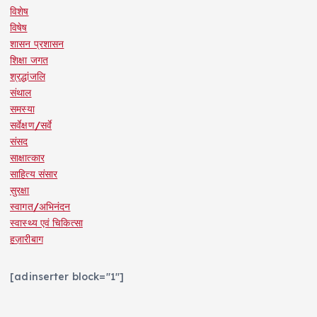
विशेष
विषेष
शासन प्रशासन
शिक्षा जगत
श्रद्धांजलि
संथाल
समस्या
सर्वेक्षण/सर्वे
संसद
साक्षात्कार
साहित्य संसार
सुरक्षा
स्वागत/अभिनंदन
स्वास्थ्य एवं चिकित्सा
हज़ारीबाग
[adinserter block="1"]