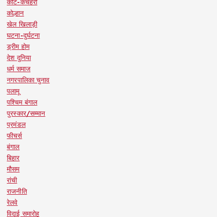
कोर्ट-कचहरी
कोल्हान
खेल खिलाड़ी
घटना-दुर्घटना
ड्रीम होम
देश दुनिया
धर्म समाज
नगरपालिका चुनाव
पलामू
पश्चिम बंगाल
पुरस्कार/सम्मान
प्रमंडल
फीचर्स
बंगाल
बिहार
मौसम
रांची
राजनीति
रेलवे
विदाई समारोह