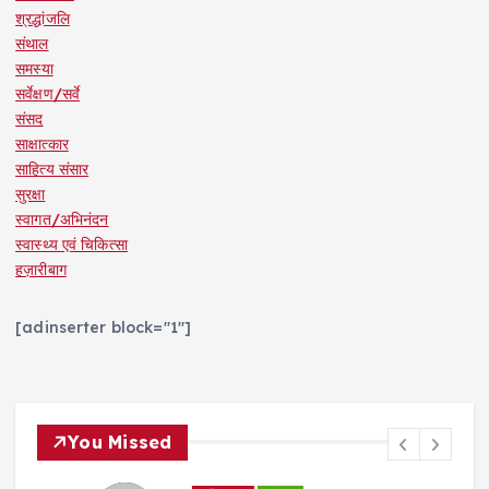
श्रद्धांजलि
संथाल
समस्या
सर्वेक्षण/सर्वे
संसद
साक्षात्कार
साहित्य संसार
सुरक्षा
स्वागत/अभिनंदन
स्वास्थ्य एवं चिकित्सा
हज़ारीबाग
[adinserter block="1"]
You Missed