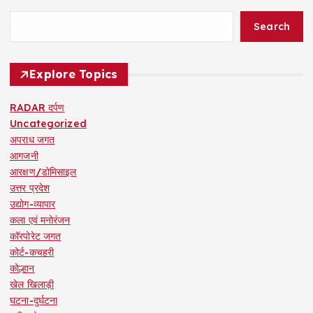
Search
Explore Topics
RADAR दर्पण
Uncategorized
अपराध जगत
आगजनी
आरक्षण/डोमिसाइल
उत्तर प्रदेश
उद्योग-व्यापार
कला एवं मनोरंजन
कॉरपोरेट जगत
कोर्ट-कचहरी
कोल्हान
खेल खिलाड़ी
घटना-दुर्घटना