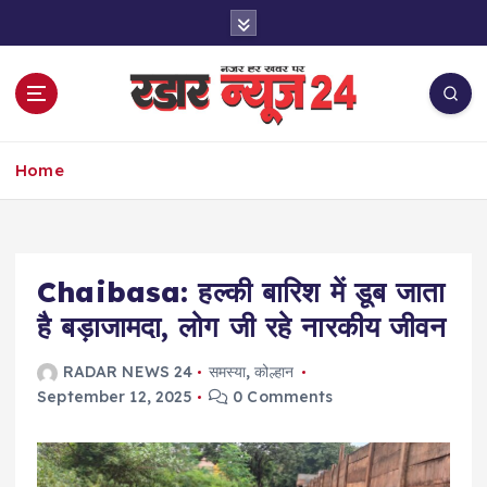
S
k
i
p
t
o
नज़र हर खबर पर
c
Home
o
n
t
e
Chaibasa: हल्की बारिश में डूब जाता
n
t
है बड़ाजामदा, लोग जी रहे नारकीय जीवन
RADAR NEWS 24
समस्या
,
कोल्हान
September 12, 2025
0 Comments