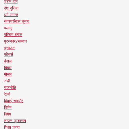
ड्रीम होम
देश दुनिया
धर्म समाज
नगरपालिका चुनाव
पलामू
पश्चिम बंगाल
पुरस्कार/सम्मान
प्रमंडल
फीचर्स
बंगाल
बिहार
मौसम
रांची
राजनीति
रेलवे
विदाई समारोह
विशेष
विषेष
शासन प्रशासन
शिक्षा जगत