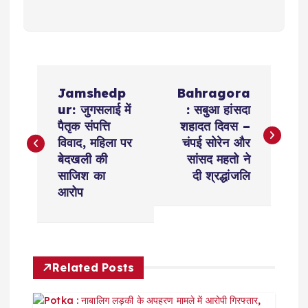
P
Jamshedp
Bahragora
o
ur: जुगसलाई में
: सबुआ हांसदा
पैतृक संपत्ति
शहादत दिवस –
s
विवाद, महिला पर
चंपई सोरेन और
बेदखली की
सांसद महतो ने
t
साजिश का
दी श्रद्धांजलि
आरोप
n
a
Related Posts
v