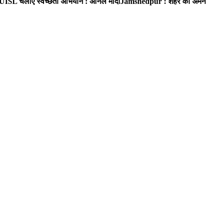
UISL चलाए स्वच्छता अभियान : अनिल मोदी
Jamshedpur : शहर का अमन