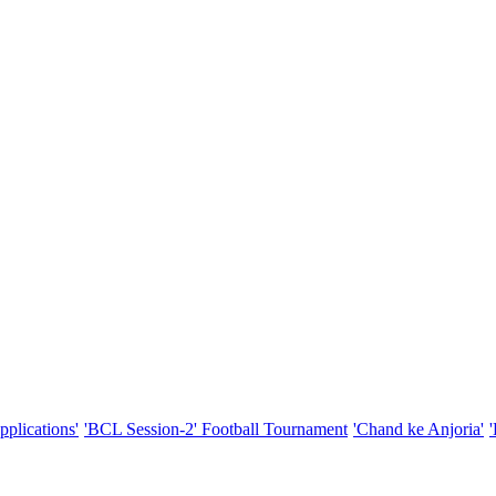
pplications'
'BCL Session-2' Football Tournament
'Chand ke Anjoria'