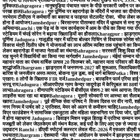
को दिया दो दिवसीय प्रशिक्षण
Potka : राज्यपाल से मिलीं दुखनी सोरेन, JSSC सं
मुश्किल
Bahgragora : मानुषमुड़िया पंचायत भवन के पीछे सरकारी जमीन पर कब्ज
परखा हाल
Bahragora : गुरु पूर्णिमा पर बहरागोड़ा के मंदिरों में भाजपा का दीपोत
नरभेराम टीवीएस ने कर्मचारी का बकाया व फाइनल सेटलमेंट रोका, चीफ लेबर क
होना है आयोजन
Jamshedpur : बिरसानगर पीताम्बरा मंदिर में धूमधाम से मना गुरुप
अभियान
Ranchi : एक पेड़ मां के नाम कार्यक्रम में आम के पौधे का किया गया रो
स्टेडियम में चंपई सोरेन ने बढ़ाया खिलाड़ियों का हौसला
Kharagpur : झाड़ग्राम म
पूर्णिमा
Jadugora : गालूडीह नहर में घटिया बोल्डर पिचिंग से विधायक सोमेश 
विकास मंत्री दिलीप घोष ने योजनाओं का लाभ अंतिम व्यक्ति तक पहुंचाने का किय
लेकर बहरागोड़ा में भाजपा नेताओं का मंथन
Bahragora : सरस्वती शिशु विद्या मंदि
राह चुनने में विद्यार्थियों का किया गया मार्गदर्शन
Jamshedpur : मंईयां सम्मान योज
महासर माता का पंचम वार्षिक उत्सव 20 सितम्बर को, महासर माता परिवार की बैठक 
श्रद्धांजलि
Jhargram : झाड़ग्राम में जनगणना-2027 की शुरूआत, जिलाधिकारी ने 
बारिश से जनजीवन अस्त-व्यस्त, बोकना पुल डूबा, कई मार्ग बाधित
Potka : विश्व 
प्रहार: 8 लोगों के खिलाफ FIR दर्ज
Jamshedpur : बाल्डविन फार्म एरिया हाई स्क
सरयू राय
Jadugora : सीआरपीएफ ग्रुप केन्द्र जादूगोड़ा में केरिपुबल का 88वां स
लाभ
Bahragora : वीणापाणि स्टेडियम में बीसीएल सेशन-2 का भव्य आगाज: दि
लाइसेंस चला रहा था बाइक
Bahragora : दूसरी सोमवारी पर आस्था का सैलाब, चि
खतरा
Jamshedpur : पूर्व सैनिक सेवा परिषद ने विजय दिवस पर वीर नारी, शहीद
नगर निगम में पार्षद को 2 प्रतिशत, मेयर को अलग से कमीशन चाहिए
Jamshedpur 
विप्र फाउंडेशन ने सामाजिक एकजुटता और महिला सहभागिता पर दिया जोर, पूर्वी 
में होगा महाधरना
Jadugora : डिवाइन मिशन स्कूल हितकू में प्रतिभा सम्मान स
मजबूती को लेकर जेएलकेएम की मंथन बैठक, कई पदों के लिए आए एक से ज्यादा
उद्घाटन
Ranchi : डीएवी स्पोर्ट्स क्लस्टर लेवल मीट–2026 में एसआर डीएवी पब्ल
रथयात्रा
Jhargram : देशव्यापी ‘जेल भरो’ आंदोलन के समर्थन में झाड़ग्राम शहर 