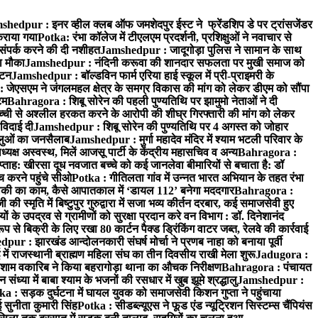
hedpur : इनर व्हील क्लब ऑफ जमशेदपुर ईस्ट ने फ्रेंडशिप डे पर ट्रांसजेंडर
कराया गया
Potka: रंभा कॉलेज में टीएलएम प्रदर्शनी, प्रशिक्षुओं ने नवाचार से
ंपर्क करने की दी नशीहत
Jamshedpur : जादूगोड़ा पुलिस ने सामान के साथ
ा मौका
Jamshedpur : नंदिनी करूवा की शानदार सफलता पर मुखी समाज को
ाटन
Jamshedpur : बॉल्डविन फार्म एरिया हाई स्कूल में प्री-प्राइमरी के
जेएसएम ने जंगलमहल क्षेत्र के समग्र विकास की मांग को लेकर डीएम को सौंपा
टम
Bahragora : शिबू सोरेन की पहली पुण्यतिथि पर झामुमो नेताओं ने दी
च्ची से अश्लील हरकत करने के आरोपी की शीघ्र गिरफ्तारी की मांग को लेकर
 विदाई दी
Jamshedpur : शिबू सोरेन की पुण्यतिथि पर 4 अगस्त को जोहार
धालुओं का जनसैलाब
Jamshedpur : मुर्गा महादेव मंदिर में श्याम भटली परिवार के
यक्ष अस्वस्थ, मिलें आजसू पार्टी के केंद्रीय महासचिव व अन्य
Bahragora :
प्ताह: खीरसा दूध नवजात बच्चे को कई जानलेवा बीमारियों से बचाता है: डॉ
 करने पहुंचे सीओ
Potka : गीतिलता गांव में उन्नत भारत अभियान के तहत रंभा
ाकी का काम, कैसे आपातकाल में ‘डायल 112’ बनेगा मददगार
Bahragora :
स्मृति में बिष्टुपुर गुरुद्वारा में सजा भव्य कीर्तन दरबार, कई समाजसेवी हुए
के उपद्रव से ग्रामीणों को सुरक्षा प्रदान करे वन विभाग : डॉ. दिनेशानंद
 से बिक्री के लिए रखा 80 कार्टन पैक्ड ड्रिंकिंग वाटर जब्त, रेलवे की कार्रवाई
ur : झारखंड आन्दोलनकारी संघर्ष मोर्चा ने प्रणब नाहा को बनाया पूर्वी
 राजस्थानी ब्राह्मण महिला संघ का तीन दिवसीय राखी मेला शुरू
Jadugora :
ाम वकारिब ने किया बहरागोड़ा थाना का औचक निरीक्षण
Bahragora : पंचायत
्या में बाबा श्याम के भजनों की रसधार में खुब झूमे श्रद्धालु
Jamshedpur :
a : सड़क दुर्घटना में घायल युवक को समाजसेवी किशन गुप्ता ने पहुंचाया
 सुनीता कुमारी सिंह
Potka : सीडब्ल्यूएस ने फूड एंड न्यूट्रिशन सिस्टम्स चैंपियंस