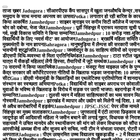
Skip
to
ताजा ख़बर
Jadugora : सीआरपीएफ कैंप सासपुर में खुला जनऔषधि केन्द्र ,सस्ते द
content
समुदाय के साथ मनाया अपनत्व का उत्सव
Potka : लगातार हो रही बारिश के कारण
किया आकर्षित
Jamshedpur : साइबर क्राइम पर करीम सिटी कॉलेज में जागरूक
चोर को दबोचा, भेजा जेल
Jamshedpur : पूर्वी सिंहभूम में प्रारूप मतदाता सू
गर्व, मुखी विकास समिति ने किया सम्मानित
Jamshedpur : 10 करोड़ नशा-मुक्ति प
विद्यार्थियों के लिए ‘मदर्स मीट’ का आयोजन
Jadugora : ब्रह्मर्षि महिला समिति 
मुख्यमंत्री के नाम ज्ञापन
Bahragora : मानुषमुड़िया में लैम्पस की सरकारी जमीन 
भावभीनी श्रद्धांजलि
Jamshedpur : जमशेदपुर के 86 साहित्य सेवियों को प्रदान कि
डीएसपी विधि-व्यवस्था से मिला प्रतिनिधिमंडल
Jamshedpur : टाटा स्टील जूलॉजिक
यात्रा में सैकड़ों महिलाएं लेंगी हिस्सा, तैयारियों में जुटे समर्थक
Jamshedpur : बहरा
70 सदस्यों ने किया जलाभिषेक
Jamshedpur : मजदूर नेता माइकल जॉन के पुण्
केंद्र सरकार की कॉर्पोरेटपरस्त नीतियों के खिलाफ भड़का जनाक्रोश: 10 अगस
सीट
Gua : डीएवी नोवामुंडी के खिलाड़ियों का एथलेटिक्स प्रतियोगिता में शानदा
संस्थान का स्वच्छता अभियान
Potka : विद्यार्थियों को साइबर अपराध पर कोवाल
युवाओं के भविष्य से खिलवाड़ के विरोध में सड़क पर उतरी भाजपा: बहरागोड़ा म
सम्मानित
Jamshedpur : तुलसी भवन में महिला साहित्यकारों का भव्य सावन मिलन 
गोस्वामी
Jamshedpur : झारखंड में व्यापार और उद्योग को मिलेगी नई दिशा, 1 अग
से अवैध कारोबारियों में हड़कंप
Jamshedpur : JPSC-JSSC पेपर लीक मामले की
सिंहभूम का मुख्य सलाहकार
Jamshedpur : जुगसलाई में एंटी लारवा छिड़काव की 
जादूगोड़ा की आदिवासी महिला ने जमीन बचाने की लगाई गुहार, विधायक से निरा
सहायकों ने उचित मानदेय और स्थायीकरण की मांग को लेकर विधायक को सौंपा ज
आरसीजेई अध्यक्ष वीना और सुजय बने सचिव, नयी टीम ने संभाला पदभार, रोटरी क
अस्पताल
Jadugora : पीएम उत्क्रमित उच्च विद्यालय खुकड़ाडीह + 2 में विद्यालय