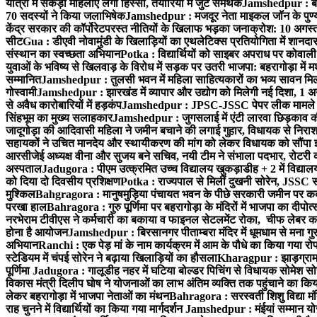
यात्रा में सैकड़ों महिलाएं लेंगी हिस्सा, तैयारियों में जुटे समर्थक
Jamshedpur : बहरा
70 सदस्यों ने किया जलाभिषेक
Jamshedpur : मजदूर नेता माइकल जॉन के पुण्
केंद्र सरकार की कॉर्पोरेटपरस्त नीतियों के खिलाफ भड़का जनाक्रोश: 10 अगस
सीट
Gua : डीएवी नोवामुंडी के खिलाड़ियों का एथलेटिक्स प्रतियोगिता में शानदा
संस्थान का स्वच्छता अभियान
Potka : विद्यार्थियों को साइबर अपराध पर कोवाल
युवाओं के भविष्य से खिलवाड़ के विरोध में सड़क पर उतरी भाजपा: बहरागोड़ा म
सम्मानित
Jamshedpur : तुलसी भवन में महिला साहित्यकारों का भव्य सावन मिलन 
गोस्वामी
Jamshedpur : झारखंड में व्यापार और उद्योग को मिलेगी नई दिशा, 1 अग
से अवैध कारोबारियों में हड़कंप
Jamshedpur : JPSC-JSSC पेपर लीक मामले की
सिंहभूम का मुख्य सलाहकार
Jamshedpur : जुगसलाई में एंटी लारवा छिड़काव की 
जादूगोड़ा की आदिवासी महिला ने जमीन बचाने की लगाई गुहार, विधायक से निरा
सहायकों ने उचित मानदेय और स्थायीकरण की मांग को लेकर विधायक को सौंपा ज
आरसीजेई अध्यक्ष वीना और सुजय बने सचिव, नयी टीम ने संभाला पदभार, रोटरी क
अस्पताल
Jadugora : पीएम उत्क्रमित उच्च विद्यालय खुकड़ाडीह + 2 में विद्यालय
को दिया दो दिवसीय प्रशिक्षण
Potka : राज्यपाल से मिलीं दुखनी सोरेन, JSSC सं
मुश्किल
Bahgragora : मानुषमुड़िया पंचायत भवन के पीछे सरकारी जमीन पर कब्ज
परखा हाल
Bahragora : गुरु पूर्णिमा पर बहरागोड़ा के मंदिरों में भाजपा का दीपोत
नरभेराम टीवीएस ने कर्मचारी का बकाया व फाइनल सेटलमेंट रोका, चीफ लेबर क
होना है आयोजन
Jamshedpur : बिरसानगर पीताम्बरा मंदिर में धूमधाम से मना गुरुप
अभियान
Ranchi : एक पेड़ मां के नाम कार्यक्रम में आम के पौधे का किया गया रो
स्टेडियम में चंपई सोरेन ने बढ़ाया खिलाड़ियों का हौसला
Kharagpur : झाड़ग्राम म
पूर्णिमा
Jadugora : गालूडीह नहर में घटिया बोल्डर पिचिंग से विधायक सोमेश 
विकास मंत्री दिलीप घोष ने योजनाओं का लाभ अंतिम व्यक्ति तक पहुंचाने का किय
लेकर बहरागोड़ा में भाजपा नेताओं का मंथन
Bahragora : सरस्वती शिशु विद्या मंदि
राह चुनने में विद्यार्थियों का किया गया मार्गदर्शन
Jamshedpur : मंईयां सम्मान योज