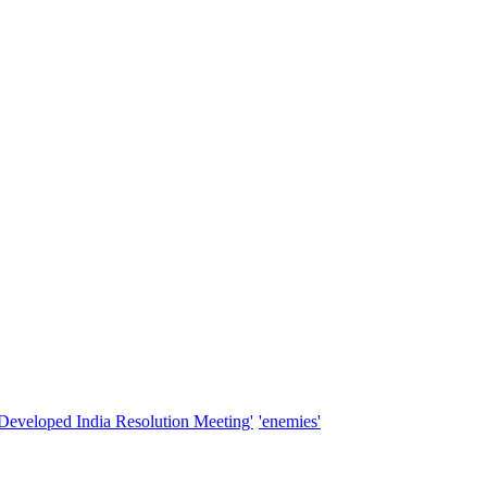
'Developed India Resolution Meeting'
'enemies'