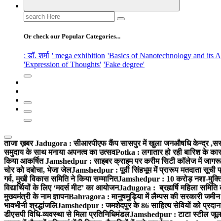
Search
for:
Or check our Popular Categories...
: डॉ. शर्मा
' mega exhibition
'Basics of Nanotechnology and its A
'Expression of Thoughts'
'Fake degree'
ताजा ख़बर
Jadugora : सीआरपीएफ कैंप सासपुर में खुला जनऔषधि केन्द्र ,सस्ते द
समुदाय के साथ मनाया अपनत्व का उत्सव
Potka : लगातार हो रही बारिश के कारण
किया आकर्षित
Jamshedpur : साइबर क्राइम पर करीम सिटी कॉलेज में जागरूक
चोर को दबोचा, भेजा जेल
Jamshedpur : पूर्वी सिंहभूम में प्रारूप मतदाता सू
गर्व, मुखी विकास समिति ने किया सम्मानित
Jamshedpur : 10 करोड़ नशा-मुक्ति प
विद्यार्थियों के लिए ‘मदर्स मीट’ का आयोजन
Jadugora : ब्रह्मर्षि महिला समिति 
मुख्यमंत्री के नाम ज्ञापन
Bahragora : मानुषमुड़िया में लैम्पस की सरकारी जमीन 
भावभीनी श्रद्धांजलि
Jamshedpur : जमशेदपुर के 86 साहित्य सेवियों को प्रदान कि
डीएसपी विधि-व्यवस्था से मिला प्रतिनिधिमंडल
Jamshedpur : टाटा स्टील जूलॉजिक