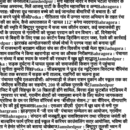
धालुओं का जनसैलाब
Jamshedpur : मुर्गा महादेव मंदिर में श्याम भटली परिवार के
यक्ष अस्वस्थ, मिलें आजसू पार्टी के केंद्रीय महासचिव व अन्य
Bahragora :
प्ताह: खीरसा दूध नवजात बच्चे को कई जानलेवा बीमारियों से बचाता है: डॉ
 करने पहुंचे सीओ
Potka : गीतिलता गांव में उन्नत भारत अभियान के तहत रंभा
ाकी का काम, कैसे आपातकाल में ‘डायल 112’ बनेगा मददगार
Bahragora :
स्मृति में बिष्टुपुर गुरुद्वारा में सजा भव्य कीर्तन दरबार, कई समाजसेवी हुए
के उपद्रव से ग्रामीणों को सुरक्षा प्रदान करे वन विभाग : डॉ. दिनेशानंद
 से बिक्री के लिए रखा 80 कार्टन पैक्ड ड्रिंकिंग वाटर जब्त, रेलवे की कार्रवाई
ur : झारखंड आन्दोलनकारी संघर्ष मोर्चा ने प्रणब नाहा को बनाया पूर्वी
 राजस्थानी ब्राह्मण महिला संघ का तीन दिवसीय राखी मेला शुरू
Jadugora :
ाम वकारिब ने किया बहरागोड़ा थाना का औचक निरीक्षण
Bahragora : पंचायत
्या में बाबा श्याम के भजनों की रसधार में खुब झूमे श्रद्धालु
Jamshedpur :
a : सड़क दुर्घटना में घायल युवक को समाजसेवी किशन गुप्ता ने पहुंचाया
 सुनीता कुमारी सिंह
Potka : सीडब्ल्यूएस ने फूड एंड न्यूट्रिशन सिस्टम्स चैंपियंस
सिला तक बरसात में सड़क बनी तालाब, राहगिरों का चलना हुआ
ा पंचायत पहुँचे एलआरडीसी: आंगनवाड़ी से लेकर राशन दुकान और स्कूल तक का
 जेपीएस बारीडीह का सहयोग, 200 से अधिक पुस्तकें भेंट
Jamshedpur
ें पूर्वी सिंहभूम के 50 खिलाड़ी होंगे शामिल, बिरसा मुंडा फुटबॉल स्टेडियम में
वत्ता पर चर्चा, ग्रामीण क्षेत्रों को नशामुक्त बनाने के लिए चलेगा जागरूकता
तिभा के दम पर विनित वॉरियर्स बना ‘बीसीएल सेशन-2’ का चैंपियन, वीणापाणि
इल ऐप की हुई शुरूआत
Ranchi : एसआर डीएवी पुंदाग में धूम धाम से मनी गुरु
hargram : झाड़ग्राम में ‘जी राम जी’ पंचायत सम्मेलन का आयोजन, ग्रामीण
ाना
Bahragora : संगठन की मजबूती,बूथ सशक्तिकरण तथा रविदास जयंती को
ल्डविन फार्म एरिया हाई स्कूल में करियर काउंसलिंग सत्र आयोजित, भविष्य की
ा ने हेमंत सोरेन को बताया धोखेबाज
Jamshedpur : बिष्टुपुर तुलसी भवन में