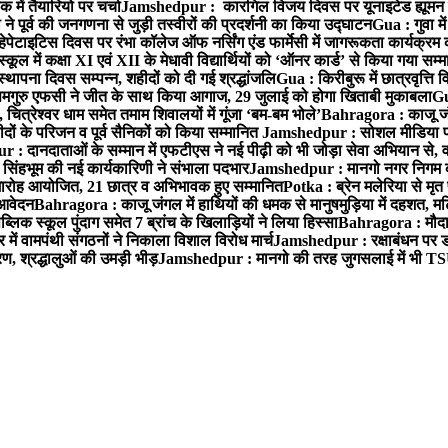
में तैयारियो पर चर्चा
Jamshedpur : कारगिल विजय दिवस पर यूनाइटेड ह्यूमन रा
पूर्व की जनगणना से जुड़ी तस्वीरों की प्रदर्शनी का किया उद्घाटन
Gua : गुवा म
हेपेटाइटिस दिवस पर रंभा कॉलेज ऑफ नर्सिंग एंड फार्मेसी में जागरूकता कार्यक्
ूल में कक्षा XI एवं XII के मेधावी विद्यार्थियों को ‘ऑनर कार्ड’ से किया गया सम्
्थापना दिवस सम्पन्न, शहीदों को दी गई श्रद्धांजलि
Gua : किरीबुरू में छात्रवृत्ति
समगुरु एफसी ने जीत के साथ किया आगाज, 29 जुलाई को होगा खिताबी मुकाबला
Gu
त्रेश्वर धाम समेत तमाम शिवालयों में गूंजा ‘बम-बम भोले’
Bahragora : काजू जंगल
ों के परिजन व पूर्व सैनिकों को किया सम्मानित
Jamshedpur : सोशल मीडिया पर
: दानदाताओं के सम्मान में एफटीएस ने नई पीढ़ी को भी जोड़ा सेवा अभियान से, वर्
सिंहभूम की नई कार्यकारिणी ने संभाला पदभार
Jamshedpur : मानगो नगर निगम की 
मारोह आयोजित, 21 छात्र व अभिभावक हुए सम्मानित
Potka : ब्रेन मलेरिया से मृत 
 आवेदन
Bahragora : काजू जंगल में हाथियों की धमक से मानुषमुड़िया में दहशत, म
िक स्कूल पुंदाग समेत 7 ब्रांच के खिलाड़ियों ने लिया हिस्सा
Bahragora : मौदा म
में वामपंथी संगठनों ने निकाला विशाल विरोध मार्च
Jamshedpur : रक्षाबंधन पर ड
, श्रद्धालुओं की उमड़ी भीड़
Jamshedpur : मानगो की तरह जुगसलाई में भी TS