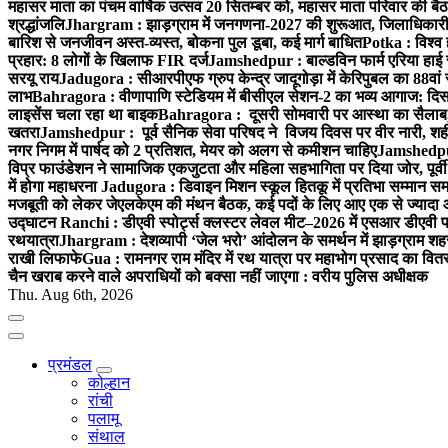
महासर माता का पंचम वार्षिक उत्सव 20 सितम्बर को, महासर माता परिवार की बैठक 
श्रद्धांजलि
Jhargram : झाड़ग्राम में जनगणना-2027 की शुरूआत, जिलाधिकारी ने 
बारिश से जनजीवन अस्त-व्यस्त, बोकना पुल डूबा, कई मार्ग बाधित
Potka : विश्व 
प्रहार: 8 लोगों के खिलाफ FIR दर्ज
Jamshedpur : बाल्डविन फार्म एरिया हाई स्क
सरयू राय
Jadugora : सीआरपीएफ ग्रुप केन्द्र जादूगोड़ा में केरिपुबल का 88वां स
लाभ
Bahragora : वीणापाणि स्टेडियम में बीसीएल सेशन-2 का भव्य आगाज: दि
लाइसेंस चला रहा था बाइक
Bahragora : दूसरी सोमवारी पर आस्था का सैलाब, चि
खतरा
Jamshedpur : पूर्व सैनिक सेवा परिषद ने विजय दिवस पर वीर नारी, शहीद
नगर निगम में पार्षद को 2 प्रतिशत, मेयर को अलग से कमीशन चाहिए
Jamshedpur 
विप्र फाउंडेशन ने सामाजिक एकजुटता और महिला सहभागिता पर दिया जोर, पूर्वी 
में होगा महाधरना
Jadugora : डिवाइन मिशन स्कूल हितकू में प्रतिभा सम्मान स
मजबूती को लेकर जेएलकेएम की मंथन बैठक, कई पदों के लिए आए एक से ज्यादा
उद्घाटन
Ranchi : डीएवी स्पोर्ट्स क्लस्टर लेवल मीट–2026 में एसआर डीएवी पब्ल
रथयात्रा
Jhargram : देशव्यापी ‘जेल भरो’ आंदोलन के समर्थन में झाड़ग्राम शहर 
राखी लिफाफे
Gua : रामनगर राम मंदिर में रथ यात्रा पर महाभोग प्रसाद का वितरण
चैन खराब करने वाले अपराधियों को बक्सा नहीं जाएगा : वरीय पुलिस अधीक्षक
Thu. Aug 6th, 2026
प्रमंडल
कोल्हान
रांची
पलामू
संथाल