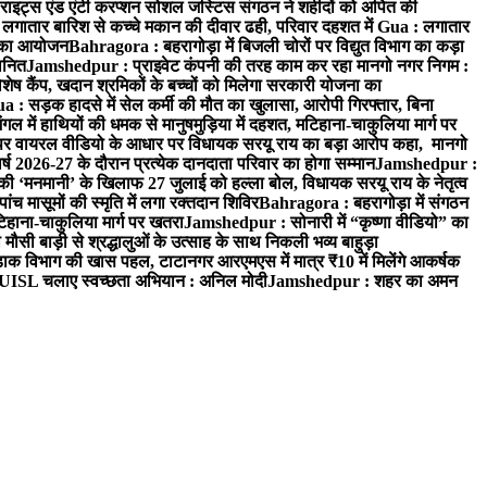
इट्स एंड एंटी करप्शन सोशल जस्टिस संगठन ने शहीदों को अर्पित की
ें लगातार बारिश से कच्चे मकान की दीवार ढही, परिवार दहशत में
Gua : लगातार
रम का आयोजन
Bahragora : बहरागोड़ा में बिजली चोरों पर विद्युत विभाग का कड़ा
मानित
Jamshedpur : प्राइवेट कंपनी की तरह काम कर रहा मानगो नगर निगम :
 विशेष कैंप, खदान श्रमिकों के बच्चों को मिलेगा सरकारी योजना का
a : सड़क हादसे में सेल कर्मी की मौत का खुलासा, आरोपी गिरफ्तार, बिना
 में हाथियों की धमक से मानुषमुड़िया में दहशत, मटिहाना-चाकुलिया मार्ग पर
 वायरल वीडियो के आधार पर विधायक सरयू राय का बड़ा आरोप कहा, मानगो
ष 2026-27 के दौरान प्रत्येक दानदाता परिवार का होगा सम्मान
Jamshedpur :
‘मनमानी’ के खिलाफ 27 जुलाई को हल्ला बोल, विधायक सरयू राय के नेतृत्व
पांच मासूमों की स्मृति में लगा रक्तदान शिविर
Bahragora : बहरागोड़ा में संगठन
टिहाना-चाकुलिया मार्ग पर खतरा
Jamshedpur : सोनारी में “कृष्णा वीडियो” का
ौसी बाड़ी से श्रद्धालुओं के उत्साह के साथ निकली भव्य बाहुड़ा
ाक विभाग की खास पहल, टाटानगर आरएमएस में मात्र ₹10 में मिलेंगे आकर्षक
UISL चलाए स्वच्छता अभियान : अनिल मोदी
Jamshedpur : शहर का अमन