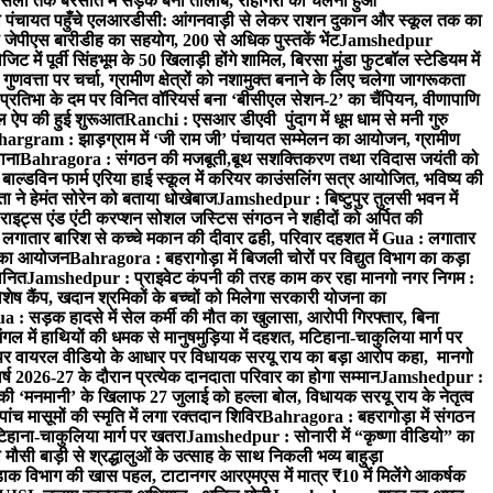
सिला तक बरसात में सड़क बनी तालाब, राहगिरों का चलना हुआ
ा पंचायत पहुँचे एलआरडीसी: आंगनवाड़ी से लेकर राशन दुकान और स्कूल तक का
 जेपीएस बारीडीह का सहयोग, 200 से अधिक पुस्तकें भेंट
Jamshedpur
ें पूर्वी सिंहभूम के 50 खिलाड़ी होंगे शामिल, बिरसा मुंडा फुटबॉल स्टेडियम में
वत्ता पर चर्चा, ग्रामीण क्षेत्रों को नशामुक्त बनाने के लिए चलेगा जागरूकता
तिभा के दम पर विनित वॉरियर्स बना ‘बीसीएल सेशन-2’ का चैंपियन, वीणापाणि
इल ऐप की हुई शुरूआत
Ranchi : एसआर डीएवी पुंदाग में धूम धाम से मनी गुरु
hargram : झाड़ग्राम में ‘जी राम जी’ पंचायत सम्मेलन का आयोजन, ग्रामीण
ाना
Bahragora : संगठन की मजबूती,बूथ सशक्तिकरण तथा रविदास जयंती को
ल्डविन फार्म एरिया हाई स्कूल में करियर काउंसलिंग सत्र आयोजित, भविष्य की
ा ने हेमंत सोरेन को बताया धोखेबाज
Jamshedpur : बिष्टुपुर तुलसी भवन में
इट्स एंड एंटी करप्शन सोशल जस्टिस संगठन ने शहीदों को अर्पित की
ें लगातार बारिश से कच्चे मकान की दीवार ढही, परिवार दहशत में
Gua : लगातार
रम का आयोजन
Bahragora : बहरागोड़ा में बिजली चोरों पर विद्युत विभाग का कड़ा
मानित
Jamshedpur : प्राइवेट कंपनी की तरह काम कर रहा मानगो नगर निगम :
 विशेष कैंप, खदान श्रमिकों के बच्चों को मिलेगा सरकारी योजना का
a : सड़क हादसे में सेल कर्मी की मौत का खुलासा, आरोपी गिरफ्तार, बिना
 में हाथियों की धमक से मानुषमुड़िया में दहशत, मटिहाना-चाकुलिया मार्ग पर
 वायरल वीडियो के आधार पर विधायक सरयू राय का बड़ा आरोप कहा, मानगो
ष 2026-27 के दौरान प्रत्येक दानदाता परिवार का होगा सम्मान
Jamshedpur :
‘मनमानी’ के खिलाफ 27 जुलाई को हल्ला बोल, विधायक सरयू राय के नेतृत्व
पांच मासूमों की स्मृति में लगा रक्तदान शिविर
Bahragora : बहरागोड़ा में संगठन
टिहाना-चाकुलिया मार्ग पर खतरा
Jamshedpur : सोनारी में “कृष्णा वीडियो” का
ौसी बाड़ी से श्रद्धालुओं के उत्साह के साथ निकली भव्य बाहुड़ा
ाक विभाग की खास पहल, टाटानगर आरएमएस में मात्र ₹10 में मिलेंगे आकर्षक