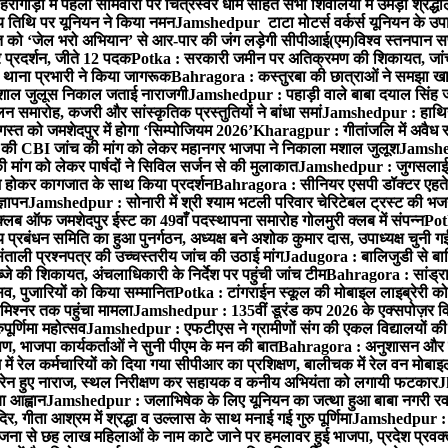
गोड़ा में पहली सोमवारी पर चित्रेस्वर धाम सहित सभी शिवालयों में उमड़ा श्रद्
य तिथि पर यूनियन ने किया नमन
Jamshedpur टाटा मोटर्स वर्कर्स यूनियन के उपाध्
्त को ‘जेल भरो अभियान’ से आर-पार की जंग लड़ेगी सीपीआई(एम)
विश्व स्तनपान स
र प्रदर्शन, जीते 12 पदक
Potka : सरकारी जमीन पर अतिक्रमण की शिकायत, जांच
ी थाना प्रभारी ने किया जागरूक
Bahragora : कस्तुरबा की छात्राओं ने समझा ख
ें मशाल जुलूस निकाल जताई नाराजगी
Jamshedpur : पहाड़ी वाले बाबा दयाल सिंह जी की 
समारोह, कजरी और सांस्कृतिक प्रस्तुतियों ने बांधा समां
Jamshedpur : हाथियों 
स्त को जमशेदपुर में होगा ‘सिम्पोजियम 2026’
Kharagpur : गीतांजलि में अवैध रूप
 CBI जांच की मांग को लेकर महानगर भाजपा ने निकाला मशाल जुलूश
Jamshedp
मांग को लेकर पार्षदों ने सिविल सर्जन से की मुलाकात
Jamshedpur : जुगसलाई में
श होकर कागजात के साथ किया प्रदर्शन
Bahragora : सीनियर एसपी डॉक्टर एहतेश
्ञापन
Jamshedpur : सोनारी में श्री श्याम भटली परिवार चेरिटेबल ट्रस्ट की भजन संध
्लब ऑफ जमशेदपुर ईस्ट का 49वाँ पदस्थापना समारोह गोलमुरी क्लब में संपन्न
Potk
 प्रबंधन समिति का हुआ पुनर्गठन, अध्यक्ष बने अशोक कुमार दास, उपाध्यक्ष चुनी गई
ताली प्रश्नपत्र की उच्चस्तरीय जांच की उठाई मांग
Jadugora : बालिजुडी से बा
े की शिकायत, अंचलाधिकारी के निर्देश पर पहुंची जांच टीम
Bahragora : सांड्र
्सव, पुजारियों को किया सम्मानित
Potka : टांगराईन स्कूल की मोबाइल लाइब्रेरी को
मिश्नर तक पहुंचा मामला
Jamshedpur : 135वीं डूरंड कप 2026 के एक्सपोज़र विजिट म
ूर्णिमा महोत्सव
Jamshedpur : एफटीएस ने ग्रामीणों संग की एकल विद्यालयों की गुण
पण, भाजपा कार्यकर्ताओं ने सुनी पीएम के मन की बात
Bahragora : अनुशासन और प्र
ें रेल कर्मचारियों को दिया गया सीपीआर का प्रशिक्षण, बालीचक में रेल वन मोबा
सोरेन हुए नाराज, स्थल निरीक्षण कर सहायक व कनीय अभियंता को लगायी फटकार
J
ा आह्वान
Jamshedpur : जलाभिषेक के लिए यूनियन का जत्था हुआ बाबा नगरी रव
र, गीता आश्रम में श्रद्धा व उल्लास के साथ मनाई गई गुरु पूर्णिमा
Jamshedpur : बा
ना से छह लाख महिलाओं के नाम काटे जाने पर हमलावर हुई भाजपा, प्रदेश प्रवक्त