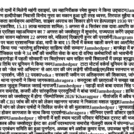
ामों में मिलेगी महंगी दवाइयां, उप महानिरीक्षक रमेश कुमार ने किया उद्घाटन
Jams
 हल्दीपोखर निवासी विनोद गुप्ता का मकान हुआ पूरी तरह ध्वस्त, तिरपाल मुहैया 
ता कार्यक्रम आयोजित, साइबर अपराध का शिकार होने पर हेल्पलाइन 1930 पर स
ची प्रकाशित, 15.11 लाख मतदाता शामिल; 5 अगस्त से 4 सितंबर तक दावा-आपत्ति क
्रतिज्ञा महाअभियान का 7 अगस्त को जमशेदपुर में शुभारंभ, राज्यपाल करेंगे उद्घ
का सावन महोत्सव 22 अगस्त को, महिलाएं दिखाएगी हुनर की प्रदर्शनी
Jhargram : 
पर चला प्रशासनिक डंडा, मापी के बाद 15 दिनों में कब्जा खाली करने का अल्टीमे
या गया ‘भारतेन्दु हरिश्चंद्र साहित्य सेवी सम्मान’
Jamshedpur : बागबेड़ा में ब
ल पार्क ने 34 वर्षों की समर्पित सेवा के बाद दो वरिष्ठ कर्मचारियों को भावभीनी
गोड़ा में पहली सोमवारी पर चित्रेस्वर धाम सहित सभी शिवालयों में उमड़ा श्रद्
य तिथि पर यूनियन ने किया नमन
Jamshedpur टाटा मोटर्स वर्कर्स यूनियन के उपाध्
्त को ‘जेल भरो अभियान’ से आर-पार की जंग लड़ेगी सीपीआई(एम)
विश्व स्तनपान स
र प्रदर्शन, जीते 12 पदक
Potka : सरकारी जमीन पर अतिक्रमण की शिकायत, जांच
ी थाना प्रभारी ने किया जागरूक
Bahragora : कस्तुरबा की छात्राओं ने समझा ख
ें मशाल जुलूस निकाल जताई नाराजगी
Jamshedpur : पहाड़ी वाले बाबा दयाल सिंह जी की 
समारोह, कजरी और सांस्कृतिक प्रस्तुतियों ने बांधा समां
Jamshedpur : हाथियों 
स्त को जमशेदपुर में होगा ‘सिम्पोजियम 2026’
Kharagpur : गीतांजलि में अवैध रूप
 CBI जांच की मांग को लेकर महानगर भाजपा ने निकाला मशाल जुलूश
Jamshedp
मांग को लेकर पार्षदों ने सिविल सर्जन से की मुलाकात
Jamshedpur : जुगसलाई में
श होकर कागजात के साथ किया प्रदर्शन
Bahragora : सीनियर एसपी डॉक्टर एहतेश
्ञापन
Jamshedpur : सोनारी में श्री श्याम भटली परिवार चेरिटेबल ट्रस्ट की भजन संध
्लब ऑफ जमशेदपुर ईस्ट का 49वाँ पदस्थापना समारोह गोलमुरी क्लब में संपन्न
Potk
 प्रबंधन समिति का हुआ पुनर्गठन, अध्यक्ष बने अशोक कुमार दास, उपाध्यक्ष चुनी गई