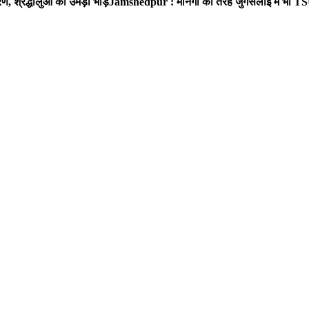
, श्रद्धालुओं की उमड़ी भीड़
Jamshedpur : मानगो की तरह जुगसलाई में भी TS