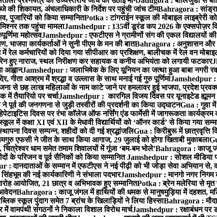
ताली प्रश्नपत्र की उच्चस्तरीय जांच की उठाई मांग
Jadugora : बालिजुडी से बा
े की शिकायत, अंचलाधिकारी के निर्देश पर पहुंची जांच टीम
Bahragora : सांड्र
्सव, पुजारियों को किया सम्मानित
Potka : टांगराईन स्कूल की मोबाइल लाइब्रेरी को
मिश्नर तक पहुंचा मामला
Jamshedpur : 135वीं डूरंड कप 2026 के एक्सपोज़र विजिट म
ूर्णिमा महोत्सव
Jamshedpur : एफटीएस ने ग्रामीणों संग की एकल विद्यालयों की गुण
पण, भाजपा कार्यकर्ताओं ने सुनी पीएम के मन की बात
Bahragora : अनुशासन और प्र
ें रेल कर्मचारियों को दिया गया सीपीआर का प्रशिक्षण, बालीचक में रेल वन मोबा
सोरेन हुए नाराज, स्थल निरीक्षण कर सहायक व कनीय अभियंता को लगायी फटकार
J
ा आह्वान
Jamshedpur : जलाभिषेक के लिए यूनियन का जत्था हुआ बाबा नगरी रव
र, गीता आश्रम में श्रद्धा व उल्लास के साथ मनाई गई गुरु पूर्णिमा
Jamshedpur : बा
ना से छह लाख महिलाओं के नाम काटे जाने पर हमलावर हुई भाजपा, प्रदेश प्रवक्त
में तैयारियो पर चर्चा
Jamshedpur : कारगिल विजय दिवस पर यूनाइटेड ह्यूमन रा
पूर्व की जनगणना से जुड़ी तस्वीरों की प्रदर्शनी का किया उद्घाटन
Gua : गुवा म
हेपेटाइटिस दिवस पर रंभा कॉलेज ऑफ नर्सिंग एंड फार्मेसी में जागरूकता कार्यक्
ूल में कक्षा XI एवं XII के मेधावी विद्यार्थियों को ‘ऑनर कार्ड’ से किया गया सम्
्थापना दिवस सम्पन्न, शहीदों को दी गई श्रद्धांजलि
Gua : किरीबुरू में छात्रवृत्ति
समगुरु एफसी ने जीत के साथ किया आगाज, 29 जुलाई को होगा खिताबी मुकाबला
Gu
त्रेश्वर धाम समेत तमाम शिवालयों में गूंजा ‘बम-बम भोले’
Bahragora : काजू जंगल
ों के परिजन व पूर्व सैनिकों को किया सम्मानित
Jamshedpur : सोशल मीडिया पर
: दानदाताओं के सम्मान में एफटीएस ने नई पीढ़ी को भी जोड़ा सेवा अभियान से, वर्
सिंहभूम की नई कार्यकारिणी ने संभाला पदभार
Jamshedpur : मानगो नगर निगम की 
मारोह आयोजित, 21 छात्र व अभिभावक हुए सम्मानित
Potka : ब्रेन मलेरिया से मृत 
 आवेदन
Bahragora : काजू जंगल में हाथियों की धमक से मानुषमुड़िया में दहशत, म
िक स्कूल पुंदाग समेत 7 ब्रांच के खिलाड़ियों ने लिया हिस्सा
Bahragora : मौदा म
में वामपंथी संगठनों ने निकाला विशाल विरोध मार्च
Jamshedpur : रक्षाबंधन पर ड