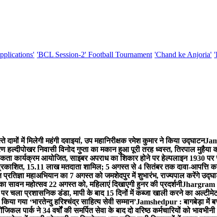
pplications'
'BCL Session-2' Football Tournament
'Chand ke Anjoria'
ामों में मिलेगी महंगी दवाइयां, उप महानिरीक्षक रमेश कुमार ने किया उद्घाटन
Jams
 हल्दीपोखर निवासी विनोद गुप्ता का मकान हुआ पूरी तरह ध्वस्त, तिरपाल मुहैया 
ता कार्यक्रम आयोजित, साइबर अपराध का शिकार होने पर हेल्पलाइन 1930 पर स
ची प्रकाशित, 15.11 लाख मतदाता शामिल; 5 अगस्त से 4 सितंबर तक दावा-आपत्ति क
्रतिज्ञा महाअभियान का 7 अगस्त को जमशेदपुर में शुभारंभ, राज्यपाल करेंगे उद्घ
का सावन महोत्सव 22 अगस्त को, महिलाएं दिखाएगी हुनर की प्रदर्शनी
Jhargram : 
पर चला प्रशासनिक डंडा, मापी के बाद 15 दिनों में कब्जा खाली करने का अल्टीमे
या गया ‘भारतेन्दु हरिश्चंद्र साहित्य सेवी सम्मान’
Jamshedpur : बागबेड़ा में ब
ल पार्क ने 34 वर्षों की समर्पित सेवा के बाद दो वरिष्ठ कर्मचारियों को भावभीनी