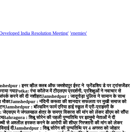
'Developed India Resolution Meeting'
'enemies'
hedpur : इनर व्हील क्लब ऑफ जमशेदपुर ईस्ट ने फ्रेंडशिप डे पर ट्रांसजेंडर
कराया गया
Potka: रंभा कॉलेज में टीएलएम प्रदर्शनी, प्रशिक्षुओं ने नवाचार से
ंपर्क करने की दी नशीहत
Jamshedpur : जादूगोड़ा पुलिस ने सामान के साथ
ा मौका
Jamshedpur : नंदिनी करूवा की शानदार सफलता पर मुखी समाज को
ाटन
Jamshedpur : बॉल्डविन फार्म एरिया हाई स्कूल में प्री-प्राइमरी के
जेएसएम ने जंगलमहल क्षेत्र के समग्र विकास की मांग को लेकर डीएम को सौंपा
टम
Bahragora : शिबू सोरेन की पहली पुण्यतिथि पर झामुमो नेताओं ने दी
च्ची से अश्लील हरकत करने के आरोपी की शीघ्र गिरफ्तारी की मांग को लेकर
 विदाई दी
Jamshedpur : शिबू सोरेन की पुण्यतिथि पर 4 अगस्त को जोहार