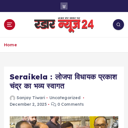
S
k
i
p
t
o
नज़र हर खबर पर
c
Home
o
n
t
e
Seraikela : लोजपा विधायक प्रकाश
n
t
चंद्र का भव्य स्वागत
Sanjay Tiwari
Uncategorized
December 2, 2025
0 Comments