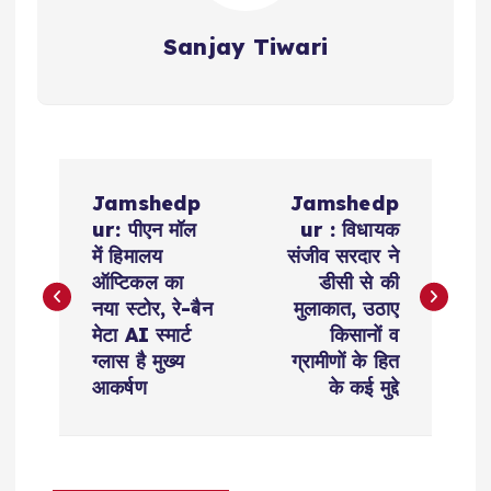
Sanjay Tiwari
P
Jamshedp
Jamshedp
o
ur: पीएन मॉल
ur : विधायक
में हिमालय
संजीव सरदार ने
s
ऑप्टिकल का
डीसी से की
नया स्टोर, रे-बैन
मुलाकात, उठाए
t
मेटा AI स्मार्ट
किसानों व
ग्लास है मुख्य
ग्रामीणों के हित
n
आकर्षण
के कई मुद्दे
a