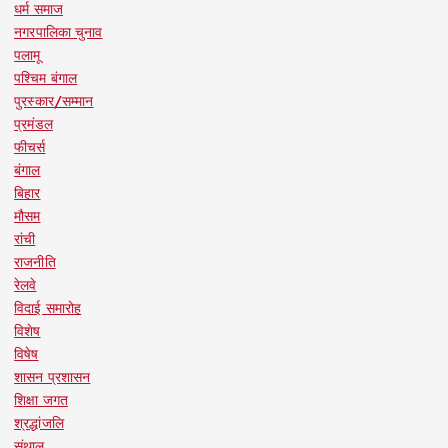
धर्म समाज
नगरपालिका चुनाव
पलामू
पश्चिम बंगाल
पुरस्कार/सम्मान
प्रमंडल
फीचर्स
बंगाल
बिहार
मौसम
रांची
राजनीति
रेलवे
विदाई समारोह
विशेष
विषेष
शासन प्रशासन
शिक्षा जगत
श्रद्धांजलि
संथाल