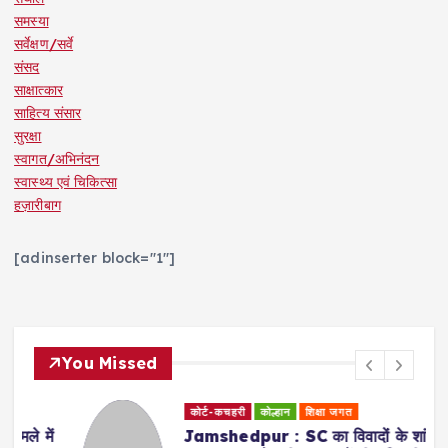
समस्या
सर्वेक्षण/सर्वे
संसद
साक्षात्कार
साहित्य संसार
सुरक्षा
स्वागत/अभिनंदन
स्वास्थ्य एवं चिकित्सा
हज़ारीबाग
[adinserter block="1"]
You Missed
कोर्ट-कचहरी
कोल्हान
शिक्षा जगत
ें
Jamshedpur : SC का विवादों के शांतिपूर्ण