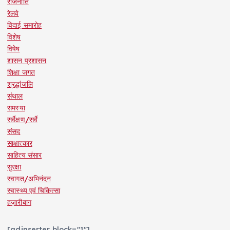
राजनीति
रेलवे
विदाई समारोह
विशेष
विषेष
शासन प्रशासन
शिक्षा जगत
श्रद्धांजलि
संथाल
समस्या
सर्वेक्षण/सर्वे
संसद
साक्षात्कार
साहित्य संसार
सुरक्षा
स्वागत/अभिनंदन
स्वास्थ्य एवं चिकित्सा
हज़ारीबाग
[adinserter block="1"]