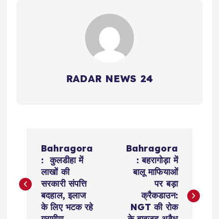
RADAR NEWS 24
P
Bahragora
Bahragora
o
: कुलडीहा में
: बहरागोड़ा में
लाखों की
बालू माफियाओं
s
सरकारी संपत्ति
पर बड़ा
बदहाल, इलाज
क्रैकडाउन:
t
के लिए भटक रहे
NGT की रोक
ग्रामीण
के बावजूद अवैध