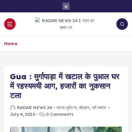
S
k
i
p
t
नज़र हर खबर पर
o
Home
c
o
n
t
e
Gua : मुर्गापाड़ा में खटाल के पुआल घर
n
में रहस्यमयी आग, हजारों का नुकसान
t
टला
RADAR NEWS 24
घटना-दुर्घटना
,
कोल्हान
,
धर्म समाज
July 4, 2026
0 Comments