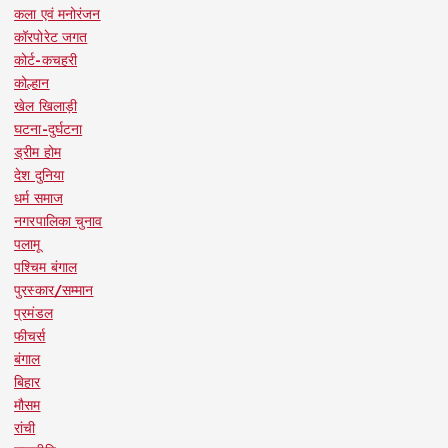
कला एवं मनोरंजन
कॉरपोरेट जगत
कोर्ट-कचहरी
कोल्हान
खेल खिलाड़ी
घटना-दुर्घटना
ड्रीम होम
देश दुनिया
धर्म समाज
नगरपालिका चुनाव
पलामू
पश्चिम बंगाल
पुरस्कार/सम्मान
प्रमंडल
फीचर्स
बंगाल
बिहार
मौसम
रांची