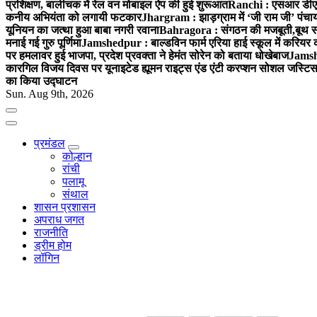
प्रशिक्षण, बालीचक में रेल वन मोबाइल ऐप की हुई शुरूआत
Ranchi : एसआर डीएवी पु
कनीय अभियंता को लगायी फटकार
Jhargram : झाड़ग्राम में ‘जी राम जी’ पंच
यूनियन का जत्था हुआ बाबा नगरी रवाना
Bahragora : संगठन की मजबूती,बूथ सश
मनाई गई गुरु पूर्णिमा
Jamshedpur : बाल्डविन फार्म एरिया हाई स्कूल में करियर काउ
पर हमलावर हुई भाजपा, प्रदेश प्रवक्ता ने हेमंत सोरेन को बताया धोखेबाज
Jamshe
कारगिल विजय दिवस पर यूनाइटेड ह्यूमन राइट्स एंड एंटी करप्शन सोशल जस्टिस स
का किया उद्घाटन
Sun. Aug 9th, 2026
प्रमंडल
कोल्हान
रांची
पलामू
संथाल
शासन प्रशासन
अपराध जगत
राजनीति
ड्रीम होम
लॉगिन