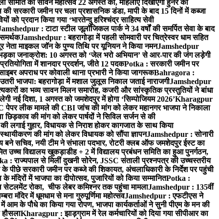
हिला समिति का सावन महोत्सव 22 अगस्त को, महिलाएं दिखाएगी हुनर की
पस की सरकारी जमीन पर चला प्रशासनिक डंडा, मापी के बाद 15 दिनों में कब्जा
 को प्रदान किया गया ‘भारतेन्दु हरिश्चंद्र साहित्य सेवी
Jamshedpur : टाटा स्टील जूलॉजिकल पार्क ने 34 वर्षों की समर्पित सेवा के बाद
े समर्थक
Jamshedpur : बहरागोड़ा में पहली सोमवारी पर चित्रेस्वर धाम सहित
नेता माइकल जॉन के पुण्य तिथि पर यूनियन ने किया नमन
Jamshedpur
 भड़का जनाक्रोश: 10 अगस्त को ‘जेल भरो अभियान’ से आर-पार की जंग लड़ेगी
प्रतियोगिता में शानदार प्रदर्शन, जीते 12 पदक
Potka : सरकारी जमीन पर
को साइबर अपराध पर कोवाली थाना प्रभारी ने किया जागरूक
Bahragora :
र उतरी भाजपा: बहरागोड़ा में मशाल जुलूस निकाल जताई नाराजगी
Jamshedpur
कारों का भव्य सावन मिलन समारोह, कजरी और सांस्कृतिक प्रस्तुतियों ने बांधा
लेगी नई दिशा, 1 अगस्त को जमशेदपुर में होगा ‘सिम्पोजियम 2026’
Kharagpur
पर लीक मामले की CBI जांच की मांग को लेकर महानगर भाजपा ने निकाला
छिड़काव की मांग को लेकर पार्षदों ने सिविल सर्जन से की
 की लगाई गुहार, विधायक से निराश होकर कागजात के साथ किया
्थायीकरण की मांग को लेकर विधायक को सौंपा ज्ञापन
Jamshedpur : सोनारी
बने सचिव, नयी टीम ने संभाला पदभार, रोटरी क्लब ऑफ जमशेदपुर ईस्ट का
 उच्च विद्यालय खुकड़ाडीह + 2 में विद्यालय प्रबंधन समिति का हुआ पुनर्गठन,
ka : राज्यपाल से मिलीं दुखनी सोरेन, JSSC संताली प्रश्नपत्र की उच्चस्तरीय
के पीछे सरकारी जमीन पर कब्जे की शिकायत, अंचलाधिकारी के निर्देश पर पहुंची
 के मंदिरों में भाजपा का दीपोत्सव, पुजारियों को किया सम्मानित
Potka :
सेटलमेंट रोका, चीफ लेबर कमिश्नर तक पहुंचा मामला
Jamshedpur : 135वीं
 मंदिर में धूमधाम से मना गुरुपूर्णिमा महोत्सव
Jamshedpur : एफटीएस ने
 में आम के पौधे का किया गया रोपण, भाजपा कार्यकर्ताओं ने सुनी पीएम के मन की
ा हौसला
Kharagpur : झाड़ग्राम में रेल कर्मचारियों को दिया गया सीपीआर का