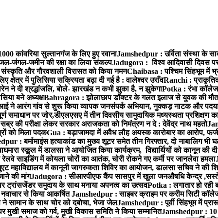
00 कांवरिया सुल्तानगंज के लिए हुए रवाना
Jamshedpur : उर्विता संस्था के साव
स,जल-जंगल-जमीन की रक्षा का लिया संकल्प
Jadugora : विश्व आदिवासी दिवस पर ईष्
द्ध संस्कृति और गौरवशाली विरासत को किया नमन
Chaibasa : पश्चिम सिंहभूम में भ
ए क्षेत्र में पुलिसिया सक्रियता बढ़ा दी गई है : वालेश्वर उराँव
Ranchi : प्राकृतिक
 ने दी श्रद्धांजलि, बोले- झारखंड न कभी झुका है, न झुकेगा
Potka : रंभा कॉलेज 
सिया बने अध्यक्ष
Bahragora : झोलाछाप डॉक्टर के गलत इलाज से युवक की मौत,
 ने आरंग गांव से शुरू किया व्यापक जनसंपर्क अभियान, नुक्कड़ नाटक और पदय
र्ण समाधान पर जोर,डीएलएसए में तीन दिवसीय सामुदायिक मध्यस्थता प्रशिक्षण कार
 सब्र की परीक्षा लेकर सरकार अराजकता को निमंत्रण न दे : देवेंद्र नाथ महतो
Jam
त्रों को मिला पदक
Gua : बड़ाजामदा में अवैध लौह अयस्क कारोबार का आरोप, फर्ज
ur : बर्मामाइंस हत्याकांड का मुख्य शूटर समेत तीन गिरफ्तार, दो नाबालिग भी घट
घमारा स्कूल में डालसा ने आयोजित किया कार्यक्रम, विद्यार्थियों को कानून की 
रेलवे साइडिंग में कोयला चोरों का आतंक, चोरी रोकने गए कर्मी पर जानलेवा हमला
एट महाविद्यालय में कानूनी जागरुकता शिविर का आयोजन, डालसा सचिव ने की शिरक
ाने की मांग
Jadugora : सीआरपीएफ कैंप सासपुर में खुला जनऔषधि केन्द्र ,सस्ते दा
र ट्रांसजेंडर समुदाय के साथ मनाया अपनत्व का उत्सव
Potka : लगातार हो रही ब
 ने नवाचार से किया आकर्षित
Jamshedpur : साइबर क्राइम पर करीम सिटी कॉलेज 
ने सामान के साथ चोर को दबोचा, भेजा जेल
Jamshedpur : पूर्वी सिंहभूम में प्
मुखी समाज को गर्व, मुखी विकास समिति ने किया सम्मानित
Jamshedpur : 10 करो