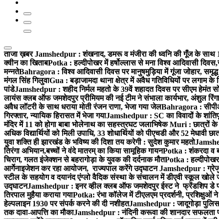
ताजा ख़बर
Jamshedpur : शंखनाद, डमरू व मंजीरा की ध्वनि की गूँज के साथ 10
क्वीन का खिताब
Potka : हल्दीपोखर में हर्षोल्लास से मना विश्व आदिवासी दिव
मन्नते
Bahragora : विश्व आदिवासी दिवस पर मानुषमुड़िया में गूंजा जोहार, समृ
मंगल सिंह गिलुवा
Gua : बड़ाजामदा थाना क्षेत्र में अवैध गतिविधियों पर लगाम के लि
पांडे
Jamshedpur : शहीद निर्मल महतो के 39वें शहादत दिवस पर सीएम हेमंत सोरेन
लायंस क्लब ऑफ जमशेदपुर प्रीमियम की नई टीम ने संभाला कार्यभार, अंशुल रिंगा
अवैध लॉटरी के साथ धराया मोती रंजन राणा, भेजा गया जेल
Bahragora : सीपीआई
गिरफ्तार, न्यायिक हिरासत में भेजा गया
Jamshedpur : SC का विवादों के शांतिपू
मंदिर में 11 को होगा बाबा भोलेनाथ का सहस्त्रघट जलाभिषेक
Muri : छात्रों के
अधिक विद्यार्थियों को मिली उपाधि, 33 शोधार्थियों को पीएचडी और 52 मेधावी छा
युवा शक्ति ही झारखंड के भविष्य की दिशा तय करेगी : सुदेश कुमार महतो
Jamshedp
तिरंगा अभियान,बच्चों ने वंदे मातरम् का किया सामूहिक गायन
Potka : शंकरदा व बा
चिराग, गलत इंजेक्शन से बहरागोड़ा के युवक की दर्दनाक मौत
Potka : हल्दीपोखर 
आर्गेनाइजेशन कर रहा आयोजन, राज्यपाल करेंगे उद्घाटन
Jamshedpur : ग्रेजु
स्टील के सहयोग व दयानंद एंग्लो वैदिक संस्था के संचालन में डीएवी स्कूल खोले ज
उद्घाटन
Jamshedpur : इनर व्हील क्लब ऑफ जमशेदपुर ईस्ट ने फ्रेंडशिप डे प
तिरपाल मुहैया कराया गया
Potka: रंभा कॉलेज में टीएलएम प्रदर्शनी, प्रशिक्षुओं
हेल्पलाइन 1930 पर संपर्क करने की दी नशीहत
Jamshedpur : जादूगोड़ा पुलिस 
तक दावा-आपत्ति का मौका
Jamshedpur : नंदिनी करूवा की शानदार सफलता पर 