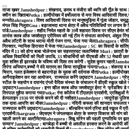
Skip
to
ताजा ख़बर
Jamshedpur : शंखनाद, डमरू व मंजीरा की ध्वनि की गूँज के साथ 10
content
क्वीन का खिताब
Potka : हल्दीपोखर में हर्षोल्लास से मना विश्व आदिवासी दिव
मन्नते
Bahragora : विश्व आदिवासी दिवस पर मानुषमुड़िया में गूंजा जोहार, समृ
मंगल सिंह गिलुवा
Gua : बड़ाजामदा थाना क्षेत्र में अवैध गतिविधियों पर लगाम के लि
पांडे
Jamshedpur : शहीद निर्मल महतो के 39वें शहादत दिवस पर सीएम हेमंत सोरेन
लायंस क्लब ऑफ जमशेदपुर प्रीमियम की नई टीम ने संभाला कार्यभार, अंशुल रिंगा
अवैध लॉटरी के साथ धराया मोती रंजन राणा, भेजा गया जेल
Bahragora : सीपीआई
गिरफ्तार, न्यायिक हिरासत में भेजा गया
Jamshedpur : SC का विवादों के शांतिपू
मंदिर में 11 को होगा बाबा भोलेनाथ का सहस्त्रघट जलाभिषेक
Muri : छात्रों के
अधिक विद्यार्थियों को मिली उपाधि, 33 शोधार्थियों को पीएचडी और 52 मेधावी छा
युवा शक्ति ही झारखंड के भविष्य की दिशा तय करेगी : सुदेश कुमार महतो
Jamshedp
तिरंगा अभियान,बच्चों ने वंदे मातरम् का किया सामूहिक गायन
Potka : शंकरदा व बा
चिराग, गलत इंजेक्शन से बहरागोड़ा के युवक की दर्दनाक मौत
Potka : हल्दीपोखर 
आर्गेनाइजेशन कर रहा आयोजन, राज्यपाल करेंगे उद्घाटन
Jamshedpur : ग्रेजु
स्टील के सहयोग व दयानंद एंग्लो वैदिक संस्था के संचालन में डीएवी स्कूल खोले ज
उद्घाटन
Jamshedpur : इनर व्हील क्लब ऑफ जमशेदपुर ईस्ट ने फ्रेंडशिप डे प
तिरपाल मुहैया कराया गया
Potka: रंभा कॉलेज में टीएलएम प्रदर्शनी, प्रशिक्षुओं
हेल्पलाइन 1930 पर संपर्क करने की दी नशीहत
Jamshedpur : जादूगोड़ा पुलिस 
तक दावा-आपत्ति का मौका
Jamshedpur : नंदिनी करूवा की शानदार सफलता पर 
राज्यपाल करेंगे उद्घाटन
Jamshedpur : बॉल्डविन फार्म एरिया हाई स्कूल में प्री-
प्रदर्शनी
Jhargram : जेएसएम ने जंगलमहल क्षेत्र के समग्र विकास की मांग को ले
खाली करने का अल्टीमेटम
Bahragora : शिबू सोरेन की पहली पुण्यतिथि पर झामुमो
सम्मान’
Jamshedpur : बागबेड़ा में बच्ची से अश्लील हरकत करने के आरोपी की श