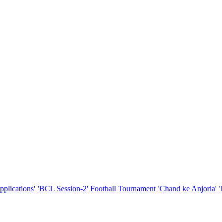
pplications'
'BCL Session-2' Football Tournament
'Chand ke Anjoria'