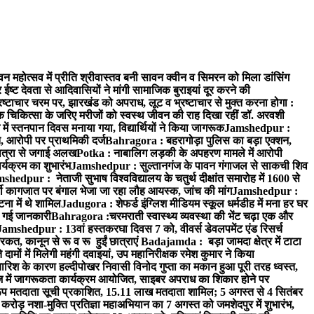
न महोत्सव में प्रीति श्रीवास्तव बनी सावन क्वीन व सिमरन को मिला डांसिंग
ट देवता से आदिवासियों ने मांगी सामाजिक बुराइयां दूर करने की
्रष्टाचार चरम पर, झारखंड को अपराध, लूट व भ्रष्टाचार से मुक्त करना होगा :
 चिकित्सा के जरिए मरीजों को स्वस्थ जीवन की राह दिखा रहीं डॉ. अरवशी
में स्तनपान दिवस मनाया गया, विद्यार्थियों ने किया जागरूक
Jamshedpur :
 आरोपी पर प्राथमिकी दर्ज
Bahragora : बहरागोड़ा पुलिस का बड़ा एक्शन,
ात्रा से जगाई अलख
Potka : नाबालिग लड़की के अपहरण मामले में आरोपी
्यक्रम का शुभारंभ
Jamshedpur : सुल्तानगंज के पावन गंगाजल से साकची शिव
shedpur : नेताजी सुभाष विश्वविद्यालय के चतुर्थ दीक्षांत समारोह में 1600 से
ी कागजात पर बंगाल भेजा जा रहा लौह आयस्क, जांच की मांग
Jamshedpur :
ना में थे शामिल
Jadugora : शेफर्ड इंग्लिश मीडियम स्कूल धर्मडीह में मना हर घर
दी गई जानकारी
Bahragora :चरमराती स्वास्थ्य व्यवस्था की भेंट चढ़ा एक और
Jamshedpur : 13वां हस्तकरघा दिवस 7 को, वीवर्स डेवलपमेंट एंड रिसर्च
त, कानून से रू व रू हुईं छात्राएं
Badajamda : बड़ा जामदा क्षेत्र में टाटा
मों में मिलेगी महंगी दवाइयां, उप महानिरीक्षक रमेश कुमार ने किया
ारिश के कारण हल्दीपोखर निवासी विनोद गुप्ता का मकान हुआ पूरी तरह ध्वस्त,
में जागरूकता कार्यक्रम आयोजित, साइबर अपराध का शिकार होने पर
रारूप मतदाता सूची प्रकाशित, 15.11 लाख मतदाता शामिल; 5 अगस्त से 4 सितंबर
ड़ नशा-मुक्ति प्रतिज्ञा महाअभियान का 7 अगस्त को जमशेदपुर में शुभारंभ,