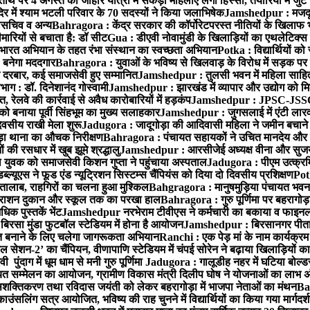
 पर 4 अगस्त को जोहार यात्रा में सैकड़ों महिलाएं लेंगी हिस्सा, तैयारियों में जुट
िर में श्याम भटली परिवार के 70 सदस्यों ने किया जलाभिषेक
Jamshedpur : मजदूर 
महासचिव व अन्य
Bahragora : केंद्र सरकार की कॉर्पोरेटपरस्त नीतियों के खिलाफ
ारियों से बचाता है: डॉ सीट
Gua : डीएवी नोवामुंडी के खिलाड़ियों का एथलेटिक्स 
त भारत अभियान के तहत रंभा संस्थान का स्वच्छता अभियान
Potka : विद्यार्थियों 
 बनेगा मददगार
Bahragora : युवाओं के भविष्य से खिलवाड़ के विरोध में सड़क प
ीर्तन दरबार, कई समाजसेवी हुए सम्मानित
Jamshedpur : तुलसी भवन में महिला साहित्य
भाग : डॉ. दिनेशानंद गोस्वामी
Jamshedpur : झारखंड में व्यापार और उद्योग को मि
त, रेलवे की कार्रवाई से अवैध कारोबारियों में हड़कंप
Jamshedpur : JPSC-JSSC पे
ो बनाया पूर्वी सिंहभूम का मुख्य सलाहकार
Jamshedpur : जुगसलाई में एंटी लारवा 
वसीय राखी मेला शुरू
Jadugora : जादूगोड़ा की आदिवासी महिला ने जमीन बचाने
़ा थाना का औचक निरीक्षण
Bahragora : पंचायत सहायकों ने उचित मानदेय और स
 की रसधार में खुब झूमे श्रद्धालु
Jamshedpur : आरसीजेई अध्यक्ष वीना और सुजय 
ल युवक को समाजसेवी किशन गुप्ता ने पहुंचाया अस्पताल
Jadugora : पीएम उत्क्रमित
्ल्यूएस ने फूड एंड न्यूट्रिशन सिस्टम्स चैंपियंस को दिया दो दिवसीय प्रशिक्षण
Pot
ालाब, राहगिरों का चलना हुआ मुश्किल
Bahgragora : मानुषमुड़िया पंचायत भवन 
र राशन दुकान और स्कूल तक का परखा हाल
Bahragora : गुरु पूर्णिमा पर बहरागोड़ा
क पुस्तकें भेंट
Jamshedpur नरभेराम टीवीएस ने कर्मचारी का बकाया व फाइनल 
, बिरसा मुंडा फुटबॉल स्टेडियम में होना है आयोजन
Jamshedpur : बिरसानगर पीताम्बरा
ामुक्त बनाने के लिए चलेगा जागरूकता अभियान
Ranchi : एक पेड़ मां के नाम कार्यक्रम
ेशन-2’ का चैंपियन, वीणापाणि स्टेडियम में चंपई सोरेन ने बढ़ाया खिलाड़ियों क
ंदाग में धूम धाम से मनी गुरु पूर्णिमा
Jadugora : गालूडीह नहर में घटिया बोल्ड
ायत सम्मेलन का आयोजन, ग्रामीण विकास मंत्री दिलीप घोष ने योजनाओं का लाभ अंत
क्तिकरण तथा रविदास जयंती को लेकर बहरागोड़ा में भाजपा नेताओं का मंथन
Bah
ंसलिंग सत्र आयोजित, भविष्य की राह चुनने में विद्यार्थियों का किया गया मार्गदर