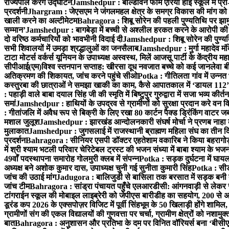
राज्यपाल करेंगे उद्घाटन
Jamshedpur : बॉल्डविन फार्म एरिया हाई स्कूल में प्री-
प्रदर्शनी
Jhargram : जेएसएम ने जंगलमहल क्षेत्र के समग्र विकास की मांग को ले
खाली करने का अल्टीमेटम
Bahragora : शिबू सोरेन की पहली पुण्यतिथि पर झामुमो
सम्मान’
Jamshedpur : बागबेड़ा में बच्ची से अश्लील हरकत करने के आरोपी की श
दो वरिष्ठ कर्मचारियों को भावभीनी विदाई दी
Jamshedpur : शिबू सोरेन की पुण्यतिथि
सभी शिवालयों में उमड़ा श्रद्धालुओं का जनसैलाब
Jamshedpur : मुर्गा महादेव मंद
टाटा मोटर्स वर्कर्स यूनियन के उपाध्यक्ष अस्वस्थ, मिलें आजसू पार्टी के केंद्रीय 
सीपीआई(एम)
विश्व स्तनपान सप्ताह: खीरसा दूध नवजात बच्चे को कई जानलेवा बीम
अतिक्रमण की शिकायत, जांच करने पहुंचे सीओ
Potka : गीतिलता गांव में उन्न
कस्तुरबा की छात्राओं ने समझा खाकी का काम, कैसे आपातकाल में ‘डायल 112’
: पहाड़ी वाले बाबा दयाल सिंह जी की स्मृति में बिष्टुपुर गुरुद्वारा में सजा भव्य क
समां
Jamshedpur : हाथियों के उपद्रव से ग्रामीणों को सुरक्षा प्रदान करे वन वि
: गीतांजलि में अवैध रूप से बिक्री के लिए रखा 80 कार्टन पैक्ड ड्रिंकिंग वाटर जब्
मशाल जुलूश
Jamshedpur : झारखंड आन्दोलनकारी संघर्ष मोर्चा ने प्रणब नाहा क
मुलाकात
Jamshedpur : जुगसलाई में राजस्थानी ब्राह्मण महिला संघ का तीन दि
प्रदर्शन
Bahragora : सीनियर एसपी डॉक्टर एहतेशाम वकारिब ने किया बहरागोड
में श्री श्याम भटली परिवार चेरिटेबल ट्रस्ट की भजन संध्या में बाबा श्याम के भजनों
49वाँ पदस्थापना समारोह गोलमुरी क्लब में संपन्न
Potka : सड़क दुर्घटना में घाय
अध्यक्ष बने अशोक कुमार दास, उपाध्यक्ष चुनी गई सुनीता कुमारी सिंह
Potka : सीडब
जांच की उठाई मांग
Jadugora : बालिजुडी से बासिला तक बरसात में सड़क बनी त
जांच टीम
Bahragora : सांड्रा पंचायत पहुँचे एलआरडीसी: आंगनवाड़ी से लेक
टांगराईन स्कूल की मोबाइल लाइब्रेरी को जेपीएस बारीडीह का सहयोग, 200 से अधि
डूरंड कप 2026 के एक्सपोज़र विजिट में पूर्वी सिंहभूम के 50 खिलाड़ी होंगे शामिल
ग्रामीणों संग की एकल विद्यालयों की गुणवत्ता पर चर्चा, ग्रामीण क्षेत्रों को नश
बात
Bahragora : अनुशासन और प्रतिभा के दम पर विनित वॉरियर्स बना ‘बीसीएल स