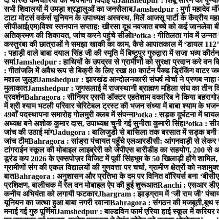
दो वरिष्ठ कर्मचारियों को भावभीनी विदाई दी
Jamshedpur : शिबू सोरेन की पुण्यतिथि
सभी शिवालयों में उमड़ा श्रद्धालुओं का जनसैलाब
Jamshedpur : मुर्गा महादेव मंद
टाटा मोटर्स वर्कर्स यूनियन के उपाध्यक्ष अस्वस्थ, मिलें आजसू पार्टी के केंद्रीय 
सीपीआई(एम)
विश्व स्तनपान सप्ताह: खीरसा दूध नवजात बच्चे को कई जानलेवा बीम
अतिक्रमण की शिकायत, जांच करने पहुंचे सीओ
Potka : गीतिलता गांव में उन्न
कस्तुरबा की छात्राओं ने समझा खाकी का काम, कैसे आपातकाल में ‘डायल 112’
: पहाड़ी वाले बाबा दयाल सिंह जी की स्मृति में बिष्टुपुर गुरुद्वारा में सजा भव्य क
समां
Jamshedpur : हाथियों के उपद्रव से ग्रामीणों को सुरक्षा प्रदान करे वन वि
: गीतांजलि में अवैध रूप से बिक्री के लिए रखा 80 कार्टन पैक्ड ड्रिंकिंग वाटर जब्
मशाल जुलूश
Jamshedpur : झारखंड आन्दोलनकारी संघर्ष मोर्चा ने प्रणब नाहा क
मुलाकात
Jamshedpur : जुगसलाई में राजस्थानी ब्राह्मण महिला संघ का तीन दि
प्रदर्शन
Bahragora : सीनियर एसपी डॉक्टर एहतेशाम वकारिब ने किया बहरागोड
में श्री श्याम भटली परिवार चेरिटेबल ट्रस्ट की भजन संध्या में बाबा श्याम के भजनों
49वाँ पदस्थापना समारोह गोलमुरी क्लब में संपन्न
Potka : सड़क दुर्घटना में घाय
अध्यक्ष बने अशोक कुमार दास, उपाध्यक्ष चुनी गई सुनीता कुमारी सिंह
Potka : सीडब
जांच की उठाई मांग
Jadugora : बालिजुडी से बासिला तक बरसात में सड़क बनी त
जांच टीम
Bahragora : सांड्रा पंचायत पहुँचे एलआरडीसी: आंगनवाड़ी से लेक
टांगराईन स्कूल की मोबाइल लाइब्रेरी को जेपीएस बारीडीह का सहयोग, 200 से अधि
डूरंड कप 2026 के एक्सपोज़र विजिट में पूर्वी सिंहभूम के 50 खिलाड़ी होंगे शामिल
ग्रामीणों संग की एकल विद्यालयों की गुणवत्ता पर चर्चा, ग्रामीण क्षेत्रों को नश
बात
Bahragora : अनुशासन और प्रतिभा के दम पर विनित वॉरियर्स बना ‘बीसीएल स
प्रशिक्षण, बालीचक में रेल वन मोबाइल ऐप की हुई शुरूआत
Ranchi : एसआर डीएवी पु
कनीय अभियंता को लगायी फटकार
Jhargram : झाड़ग्राम में ‘जी राम जी’ पंच
यूनियन का जत्था हुआ बाबा नगरी रवाना
Bahragora : संगठन की मजबूती,बूथ सश
मनाई गई गुरु पूर्णिमा
Jamshedpur : बाल्डविन फार्म एरिया हाई स्कूल में करियर काउ