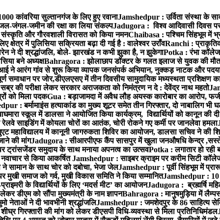
00 कांवरिया सुल्तानगंज के लिए हुए रवाना
Jamshedpur : उर्विता संस्था के साव
स,जल-जंगल-जमीन की रक्षा का लिया संकल्प
Jadugora : विश्व आदिवासी दिवस पर ईष्
द्ध संस्कृति और गौरवशाली विरासत को किया नमन
Chaibasa : पश्चिम सिंहभूम में भ
ए क्षेत्र में पुलिसिया सक्रियता बढ़ा दी गई है : वालेश्वर उराँव
Ranchi : प्राकृतिक
 ने दी श्रद्धांजलि, बोले- झारखंड न कभी झुका है, न झुकेगा
Potka : रंभा कॉलेज 
सिया बने अध्यक्ष
Bahragora : झोलाछाप डॉक्टर के गलत इलाज से युवक की मौत,
 ने आरंग गांव से शुरू किया व्यापक जनसंपर्क अभियान, नुक्कड़ नाटक और पदय
र्ण समाधान पर जोर,डीएलएसए में तीन दिवसीय सामुदायिक मध्यस्थता प्रशिक्षण कार
 सब्र की परीक्षा लेकर सरकार अराजकता को निमंत्रण न दे : देवेंद्र नाथ महतो
Jam
त्रों को मिला पदक
Gua : बड़ाजामदा में अवैध लौह अयस्क कारोबार का आरोप, फर्ज
ur : बर्मामाइंस हत्याकांड का मुख्य शूटर समेत तीन गिरफ्तार, दो नाबालिग भी घट
घमारा स्कूल में डालसा ने आयोजित किया कार्यक्रम, विद्यार्थियों को कानून की 
रेलवे साइडिंग में कोयला चोरों का आतंक, चोरी रोकने गए कर्मी पर जानलेवा हमला
एट महाविद्यालय में कानूनी जागरुकता शिविर का आयोजन, डालसा सचिव ने की शिरक
ाने की मांग
Jadugora : सीआरपीएफ कैंप सासपुर में खुला जनऔषधि केन्द्र ,सस्ते दा
र ट्रांसजेंडर समुदाय के साथ मनाया अपनत्व का उत्सव
Potka : लगातार हो रही ब
 ने नवाचार से किया आकर्षित
Jamshedpur : साइबर क्राइम पर करीम सिटी कॉलेज 
ने सामान के साथ चोर को दबोचा, भेजा जेल
Jamshedpur : पूर्वी सिंहभूम में प्
मुखी समाज को गर्व, मुखी विकास समिति ने किया सम्मानित
Jamshedpur : 10 करो
प्राइमरी के विद्यार्थियों के लिए ‘मदर्स मीट’ का आयोजन
Jadugora : ब्रह्मर्षि म
कर डीएम को सौंपा मुख्यमंत्री के नाम ज्ञापन
Bahragora : मानुषमुड़िया में लैम्
 नेताओं ने दी भावभीनी श्रद्धांजलि
Jamshedpur : जमशेदपुर के 86 साहित्य सेवियों
ीघ्र गिरफ्तारी की मांग को लेकर डीएसपी विधि-व्यवस्था से मिला प्रतिनिधिमंडल