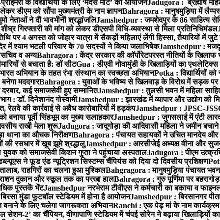
प्राइमरी के विद्यार्थियों के लिए ‘मदर्स मीट’ का आयोजन
Jadugora : ब्रह्मर्षि म
कर डीएम को सौंपा मुख्यमंत्री के नाम ज्ञापन
Bahragora : मानुषमुड़िया में लैम्
 नेताओं ने दी भावभीनी श्रद्धांजलि
Jamshedpur : जमशेदपुर के 86 साहित्य सेवियों
ीघ्र गिरफ्तारी की मांग को लेकर डीएसपी विधि-व्यवस्था से मिला प्रतिनिधिमंडल
 पर 4 अगस्त को जोहार यात्रा में सैकड़ों महिलाएं लेंगी हिस्सा, तैयारियों में जुट
िर में श्याम भटली परिवार के 70 सदस्यों ने किया जलाभिषेक
Jamshedpur : मजदूर 
महासचिव व अन्य
Bahragora : केंद्र सरकार की कॉर्पोरेटपरस्त नीतियों के खिलाफ
ारियों से बचाता है: डॉ सीट
Gua : डीएवी नोवामुंडी के खिलाड़ियों का एथलेटिक्स 
त भारत अभियान के तहत रंभा संस्थान का स्वच्छता अभियान
Potka : विद्यार्थियों 
 बनेगा मददगार
Bahragora : युवाओं के भविष्य से खिलवाड़ के विरोध में सड़क प
ीर्तन दरबार, कई समाजसेवी हुए सम्मानित
Jamshedpur : तुलसी भवन में महिला साहित्य
भाग : डॉ. दिनेशानंद गोस्वामी
Jamshedpur : झारखंड में व्यापार और उद्योग को मि
त, रेलवे की कार्रवाई से अवैध कारोबारियों में हड़कंप
Jamshedpur : JPSC-JSSC पे
ो बनाया पूर्वी सिंहभूम का मुख्य सलाहकार
Jamshedpur : जुगसलाई में एंटी लारवा 
वसीय राखी मेला शुरू
Jadugora : जादूगोड़ा की आदिवासी महिला ने जमीन बचाने
़ा थाना का औचक निरीक्षण
Bahragora : पंचायत सहायकों ने उचित मानदेय और स
 की रसधार में खुब झूमे श्रद्धालु
Jamshedpur : आरसीजेई अध्यक्ष वीना और सुजय 
ल युवक को समाजसेवी किशन गुप्ता ने पहुंचाया अस्पताल
Jadugora : पीएम उत्क्रमित
्ल्यूएस ने फूड एंड न्यूट्रिशन सिस्टम्स चैंपियंस को दिया दो दिवसीय प्रशिक्षण
Pot
ालाब, राहगिरों का चलना हुआ मुश्किल
Bahgragora : मानुषमुड़िया पंचायत भवन 
र राशन दुकान और स्कूल तक का परखा हाल
Bahragora : गुरु पूर्णिमा पर बहरागोड़ा
क पुस्तकें भेंट
Jamshedpur नरभेराम टीवीएस ने कर्मचारी का बकाया व फाइनल 
, बिरसा मुंडा फुटबॉल स्टेडियम में होना है आयोजन
Jamshedpur : बिरसानगर पीताम्बरा
ामुक्त बनाने के लिए चलेगा जागरूकता अभियान
Ranchi : एक पेड़ मां के नाम कार्यक्रम
ेशन-2’ का चैंपियन, वीणापाणि स्टेडियम में चंपई सोरेन ने बढ़ाया खिलाड़ियों क