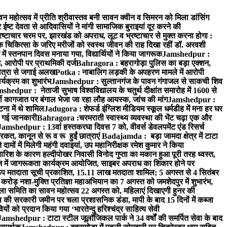
न महोत्सव में प्रीति श्रीवास्तव बनी सावन क्वीन व सिमरन को मिला डांसिंग
ट देवता से आदिवासियों ने मांगी सामाजिक बुराइयां दूर करने की
्रष्टाचार चरम पर, झारखंड को अपराध, लूट व भ्रष्टाचार से मुक्त करना होगा :
 चिकित्सा के जरिए मरीजों को स्वस्थ जीवन की राह दिखा रहीं डॉ. अरवशी
में स्तनपान दिवस मनाया गया, विद्यार्थियों ने किया जागरूक
Jamshedpur :
 आरोपी पर प्राथमिकी दर्ज
Bahragora : बहरागोड़ा पुलिस का बड़ा एक्शन,
ात्रा से जगाई अलख
Potka : नाबालिग लड़की के अपहरण मामले में आरोपी
्यक्रम का शुभारंभ
Jamshedpur : सुल्तानगंज के पावन गंगाजल से साकची शिव
shedpur : नेताजी सुभाष विश्वविद्यालय के चतुर्थ दीक्षांत समारोह में 1600 से
ी कागजात पर बंगाल भेजा जा रहा लौह आयस्क, जांच की मांग
Jamshedpur :
ना में थे शामिल
Jadugora : शेफर्ड इंग्लिश मीडियम स्कूल धर्मडीह में मना हर घर
दी गई जानकारी
Bahragora :चरमराती स्वास्थ्य व्यवस्था की भेंट चढ़ा एक और
Jamshedpur : 13वां हस्तकरघा दिवस 7 को, वीवर्स डेवलपमेंट एंड रिसर्च
त, कानून से रू व रू हुईं छात्राएं
Badajamda : बड़ा जामदा क्षेत्र में टाटा
मों में मिलेगी महंगी दवाइयां, उप महानिरीक्षक रमेश कुमार ने किया
ारिश के कारण हल्दीपोखर निवासी विनोद गुप्ता का मकान हुआ पूरी तरह ध्वस्त,
में जागरूकता कार्यक्रम आयोजित, साइबर अपराध का शिकार होने पर
रारूप मतदाता सूची प्रकाशित, 15.11 लाख मतदाता शामिल; 5 अगस्त से 4 सितंबर
ड़ नशा-मुक्ति प्रतिज्ञा महाअभियान का 7 अगस्त को जमशेदपुर में शुभारंभ,
हिला समिति का सावन महोत्सव 22 अगस्त को, महिलाएं दिखाएगी हुनर की
पस की सरकारी जमीन पर चला प्रशासनिक डंडा, मापी के बाद 15 दिनों में कब्जा
 को प्रदान किया गया ‘भारतेन्दु हरिश्चंद्र साहित्य सेवी
Jamshedpur : टाटा स्टील जूलॉजिकल पार्क ने 34 वर्षों की समर्पित सेवा के बाद