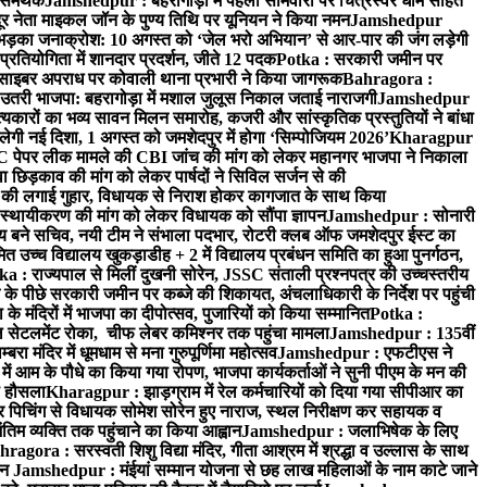
े समर्थक
Jamshedpur : बहरागोड़ा में पहली सोमवारी पर चित्रेस्वर धाम सहित
नेता माइकल जॉन के पुण्य तिथि पर यूनियन ने किया नमन
Jamshedpur
 भड़का जनाक्रोश: 10 अगस्त को ‘जेल भरो अभियान’ से आर-पार की जंग लड़ेगी
प्रतियोगिता में शानदार प्रदर्शन, जीते 12 पदक
Potka : सरकारी जमीन पर
को साइबर अपराध पर कोवाली थाना प्रभारी ने किया जागरूक
Bahragora :
र उतरी भाजपा: बहरागोड़ा में मशाल जुलूस निकाल जताई नाराजगी
Jamshedpur
कारों का भव्य सावन मिलन समारोह, कजरी और सांस्कृतिक प्रस्तुतियों ने बांधा
लेगी नई दिशा, 1 अगस्त को जमशेदपुर में होगा ‘सिम्पोजियम 2026’
Kharagpur
पर लीक मामले की CBI जांच की मांग को लेकर महानगर भाजपा ने निकाला
छिड़काव की मांग को लेकर पार्षदों ने सिविल सर्जन से की
 की लगाई गुहार, विधायक से निराश होकर कागजात के साथ किया
्थायीकरण की मांग को लेकर विधायक को सौंपा ज्ञापन
Jamshedpur : सोनारी
बने सचिव, नयी टीम ने संभाला पदभार, रोटरी क्लब ऑफ जमशेदपुर ईस्ट का
 उच्च विद्यालय खुकड़ाडीह + 2 में विद्यालय प्रबंधन समिति का हुआ पुनर्गठन,
ka : राज्यपाल से मिलीं दुखनी सोरेन, JSSC संताली प्रश्नपत्र की उच्चस्तरीय
के पीछे सरकारी जमीन पर कब्जे की शिकायत, अंचलाधिकारी के निर्देश पर पहुंची
 के मंदिरों में भाजपा का दीपोत्सव, पुजारियों को किया सम्मानित
Potka :
सेटलमेंट रोका, चीफ लेबर कमिश्नर तक पहुंचा मामला
Jamshedpur : 135वीं
 मंदिर में धूमधाम से मना गुरुपूर्णिमा महोत्सव
Jamshedpur : एफटीएस ने
 में आम के पौधे का किया गया रोपण, भाजपा कार्यकर्ताओं ने सुनी पीएम के मन की
ा हौसला
Kharagpur : झाड़ग्राम में रेल कर्मचारियों को दिया गया सीपीआर का
र पिचिंग से विधायक सोमेश सोरेन हुए नाराज, स्थल निरीक्षण कर सहायक व
िम व्यक्ति तक पहुंचाने का किया आह्वान
Jamshedpur : जलाभिषेक के लिए
ragora : सरस्वती शिशु विद्या मंदिर, गीता आश्रम में श्रद्धा व उल्लास के साथ
्शन
Jamshedpur : मंईयां सम्मान योजना से छह लाख महिलाओं के नाम काटे जाने